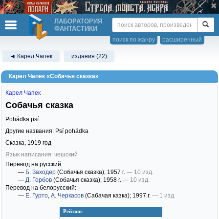
ЛАБОРАТОРИЯ
ФАНТАСТИКИ
поиск по жанру
расширенный
◄ Карел Чапек
издания (22)
Карел Чапек «Собачья сказка»
Карел Чапек
Собачья сказка
Pohádka psí
Другие названия: Psí pohádka
Сказка,
1919
год
Язык написания: чешский
Перевод на русский:
—
Б. Заходер
(Собачья сказка)
; 1957 г.
— 10 изд.
—
Д. Горбов
(Собачья сказка)
; 1958 г.
— 10 изд.
Перевод на белорусский:
—
Е. Гурто
,
А. Черкасов
(Сабачая казка)
; 1997 г.
— 1 изд.
Рейтинг