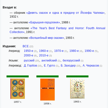
Входит в:
— сборник
«Девять сказок и одна в придачу от Йозефа Чапека»
,
1932 г.
— антологию
«Барышня-герцогиня»
, 1988 г.
— антологию
«The Year's Best Fantasy and Horror: Fourth Annual
Collection»
, 1991 г.
— антологию
«Волшебный мир сказки»
, 1993 г.
Издания:
ВСЕ
(22)
/период:
1950-е
,
1960-е
,
1970-е
,
1980-е
,
1990-е
,
(2)
(1)
(1)
(4)
(5)
2000-е
,
2010-е
(6)
(3)
/языки:
русский
,
английский
,
белорусский
(20)
(1)
(1)
/перевод:
Д. Горбов
,
Е. Гурто
,
Б. Заходер
,
А. Черкасов
(10)
(1)
(10)
(1)
1963 г.
1957 г.
1958 г.