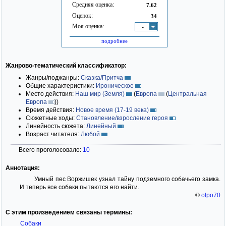
Средняя оценка:
7.62
Оценок:
34
Моя оценка:
-
подробнее
Жанрово-тематический классификатор:
Жанры/поджанры:
Сказка/Притча
Общие характеристики:
Ироническое
Место действия:
Наш мир (Земля)
(
Европа
(
Центральная
Европа
)
)
Время действия:
Новое время (17-19 века)
Сюжетные ходы:
Становление/взросление героя
Линейность сюжета:
Линейный
Возраст читателя:
Любой
Всего проголосовало:
10
Аннотация:
Умный пес Воржишек узнал тайну подземного собачьего замка.
И теперь все собаки пытаются его найти.
©
olpo70
С этим произведением связаны термины:
Собаки