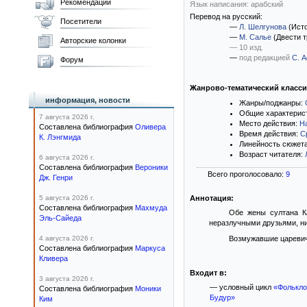
Рекомендации
Язык написания: арабский
Перевод на русский:
Посетители
—
Л. Шелгунова
(Исто
—
М. Салье
(Двести т
Авторские колонки
— 10 изд.
—
под редакцией
С. 
Форум
Жанрово-тематический класс
информация, новости
Жанры/поджанры:
Общие характерис
7 августа 2026 г.
Место действия:
Н
Составлена библиография
Оливера
Время действия:
С
К. Лэнгмида
Линейность сюжет
Возраст читателя:
6 августа 2026 г.
Составлена библиография
Вероники
Всего проголосовало:
9
Дж. Генри
5 августа 2026 г.
Аннотация:
Составлена библиография
Махмуда
Обе жены султана К
Эль-Сайеда
неразлучными друзьями, ни
4 августа 2026 г.
Возмужавшие царевичи
Составлена библиография
Маркуса
Кливера
Входит в:
3 августа 2026 г.
— условный цикл
«Фолькло
Составлена библиография
Моники
Будур»
Ким