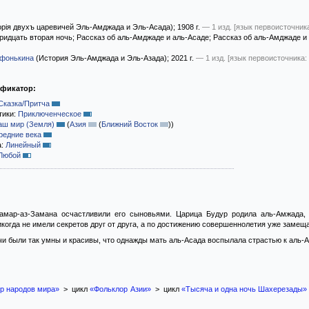
рія двухъ царевичей Эль-Амджада и Эль-Асада)
; 1908 г.
— 1 изд.
[язык первоисточника
ридцать вторая ночь; Рассказ об аль-Амджаде и аль-Асаде; Рассказ об аль-Амджаде и
Афонькина
(История Эль-Амджада и Эль-Азада)
; 2021 г.
— 1 изд.
[язык первоисточника:
ификатор:
Сказка/Притча
тики:
Приключенческое
аш мир (Земля)
(
Азия
(
Ближний Восток
)
)
редние века
а:
Линейный
Любой
амар-аз-Замана осчастливили его сыновьями. Царица Будур родила аль-Амжада,
когда не имели секретов друг от друга, а по достижению совершеннолетия уже замещ
 были так умны и красивы, что однажды мать аль-Асада воспылала страстью к аль-Ам
р народов мира»
> цикл
«Фольклор Азии»
> цикл
«Тысяча и одна ночь Шахерезады»