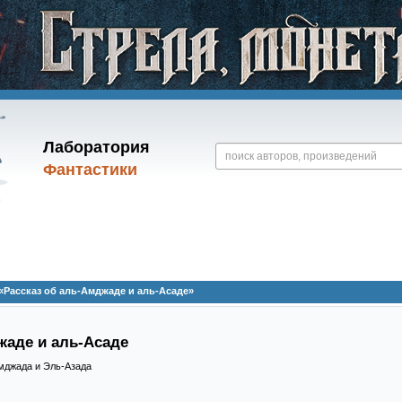
Лаборатория
Фантастики
Рассказ об аль-Амджаде и аль-Асаде»
жаде и аль-Асаде
мджада и Эль-Азада