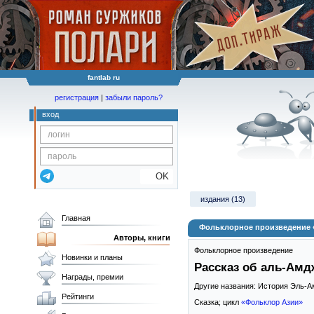
fantlab ru
регистрация
|
забыли пароль?
вход
OK
издания (13)
Главная
Фольклорное произведение «
Авторы, книги
Фольклорное произведение
Новинки и планы
Рассказ об аль-Амд
Награды, премии
Другие названия: История Эль-А
Рейтинги
Сказка; цикл
«Фольклор Азии»