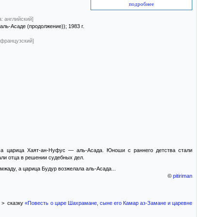
подробнее
: английский]
 аль-Асаде (продолжение))
; 1983 г.
 французский]
 а царица Хаят-ан-Нуфус — аль-Асада. Юноши с раннего детства стали
али отца в решении судебных дел.
жаду, а царица Будур возжелала аль-Асада...
©
pitiriman
> сказку
«Повесть о царе Шахрамане, сыне его Камар аз-Замане и царевне