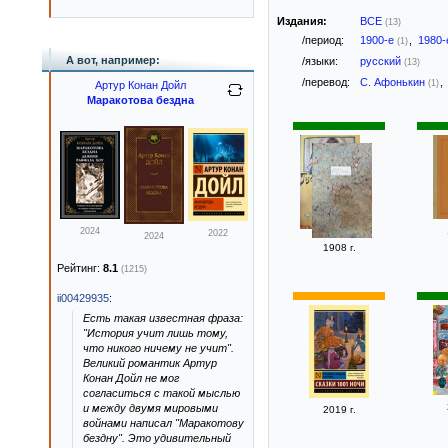
Издания:
ВСЕ
(13)
/период:
1900-е
,
1980
(1)
А вот, например:
/языки:
русский
(13)
/перевод:
С. Афонькин
,
(1)
Артур Конан Дойл
Маракотова бездна
2024
2022
2024
1908 г.
Рейтинг:
8.1
(1215)
ii00429935
:
Есть такая известная фраза:
"История учит лишь тому,
что никого ничему не учит".
Великий романтик Артур
Конан Дойл не мог
согласиться с такой мыслью
и между двумя мировыми
2019 г.
войнами написал "Маракотову
бездну". Это удивительный