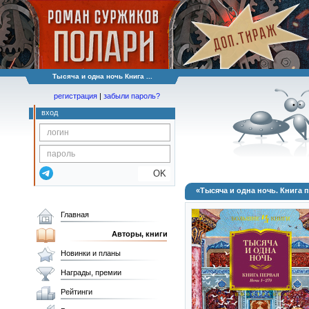
Тысяча и одна ночь Книга ...
регистрация
|
забыли пароль?
вход
OK
«Тысяча и одна ночь. Книга п
Главная
Авторы, книги
Новинки и планы
Награды, премии
Рейтинги