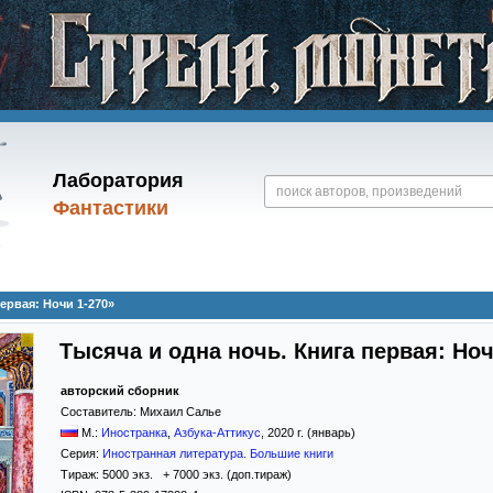
Лаборатория
Фантастики
ервая: Ночи 1-270»
Тысяча и одна ночь. Книга первая: Ноч
авторский сборник
Составитель:
Михаил Салье
М.:
Иностранка
,
Азбука-Аттикус
,
2020
г. (январь)
Серия:
Иностранная литература. Большие книги
Тираж:
5000 экз. + 7000 экз. (доп.тираж)