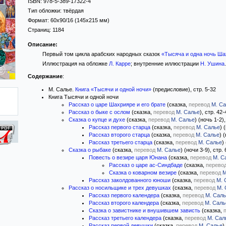
ISBN:
978-5-389-17322-4
Тип обложки:
твёрдая
Формат:
60x90/16
(145x215 мм)
Страниц:
1184
Описание:
Первый том цикла арабских народных сказок
«Тысяча и одна ночь Ш
Иллюстрация на обложке
Л. Карре
; внутренние иллюстрации
Н. Ушина
.
Содержание
:
М. Салье.
Книга «Тысячи и одной ночи»
(предисловие), стр. 5-32
Книга Тысячи и одной ночи
Рассказ о царе Шахрияре и его брате
(сказка,
перевод
М. С
Рассказ о быке с ослом
(сказка,
перевод
М. Салье
), стр. 42-
Сказка о купце и духе
(сказка,
перевод
М. Салье
) (ночь 1-2)
Рассказ первого старца
(сказка,
перевод
М. Салье
) 
Рассказ второго старца
(сказка,
перевод
М. Салье
) 
Рассказ третьего старца
(сказка,
перевод
М. Салье
)
Сказка о рыбаке
(сказка,
перевод
М. Салье
) (ночи 3-9), стр.
Повесть о везире царя Юнана
(сказка,
перевод
М. С
Рассказ о царе ас-Синдбаде
(сказка,
перево
Сказка о коварном везире
(сказка,
перевод
М
Рассказ заколдованного юноши
(сказка,
перевод
М. 
Рассказ о носильщике и трех девушках
(сказка,
перевод
М. 
Рассказ первого календера
(сказка,
перевод
М. Сал
Рассказ второго календера
(сказка,
перевод
М. Саль
Сказка о завистнике и внушившем зависть
(сказка,
Рассказ третьего календера
(сказка,
перевод
М. Сал
Рассказ первой девушки
(сказка,
перевод
М. Салье
)