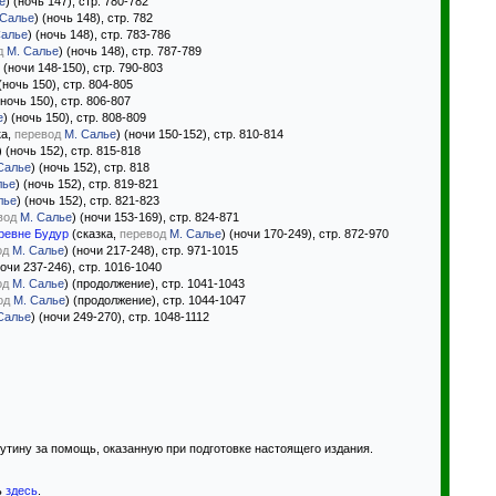
е
) (ночь 147), стр. 780-782
 Салье
) (ночь 148), стр. 782
Салье
) (ночь 148), стр. 783-786
д
М. Салье
) (ночь 148), стр. 787-789
) (ночи 148-150), стр. 790-803
 (ночь 150), стр. 804-805
(ночь 150), стр. 806-807
е
) (ночь 150), стр. 808-809
ка,
перевод
М. Салье
) (ночи 150-152), стр. 810-814
) (ночь 152), стр. 815-818
Салье
) (ночь 152), стр. 818
лье
) (ночь 152), стр. 819-821
лье
) (ночь 152), стр. 821-823
вод
М. Салье
) (ночи 153-169), стр. 824-871
ревне Будур
(сказка,
перевод
М. Салье
) (ночи 170-249), стр. 872-970
од
М. Салье
) (ночи 217-248), стр. 971-1015
ночи 237-246), стр. 1016-1040
од
М. Салье
) (продолжение), стр. 1041-1043
од
М. Салье
) (продолжение), стр. 1044-1047
Салье
) (ночи 249-270), стр. 1048-1112
тину за помощь, оказанную при подготовке настоящего издания.
ь
здесь
.