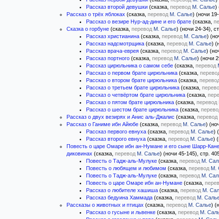
Рассказ второй девушки
(сказка,
перевод
М. Салье
)
Рассказ о трёх яблоках
(сказка,
перевод
М. Салье
) (ночи 19
Рассказ о везире Нур-ад-дине и его брате
(сказка,
п
Сказка о горбуне
(сказка,
перевод
М. Салье
) (ночи 24-34), с
Рассказ христианина
(сказка,
перевод
М. Салье
) (но
Рассказ надсмотрщика
(сказка,
перевод
М. Салье
) (
Рассказ врача-еврея
(сказка,
перевод
М. Салье
) (но
Рассказ портного
(сказка,
перевод
М. Салье
) (ночи 2
Рассказ цирюльника о самом себе
(сказка,
перевод
Рассказ о первом брате цирюльника
(сказка,
перево
Рассказ о втором брате цирюльника
(сказка,
перево
Рассказ о третьем брате цирюльника
(сказка,
перев
Рассказ о четвёртом брате цирюльника
(сказка,
пер
Рассказ о пятом брате цирюльника
(сказка,
перевод
Рассказ о шестом брате цирюльника
(сказка,
перево
Рассказ о двух везирях и Анис аль-Джалис
(сказка,
перевод
Рассказ о Ганиме ибн Айюбе
(сказка,
перевод
М. Салье
) (но
Рассказ первого евнуха
(сказка,
перевод
М. Салье
) 
Рассказ второго евнуха
(сказка,
перевод
М. Салье
) 
Повесть о царе Омаре ибн ан-Нумане и его сыне Шарр-Кане,
диковинах
(сказка,
перевод
М. Салье
) (ночи 45-145), стр. 40
Повесть о Тадж-аль-Мулуке
(сказка,
перевод
М. Сал
Повесть о любящем и любимом
(сказка,
перевод
М.
Повесть о Тадж-аль-Мулуке
(сказка,
перевод
М. Сал
Повесть о царе Омаре ибн ан-Нумане
(сказка,
пере
Рассказ о любителе хашиша
(сказка,
перевод
М. Са
Рассказ бедуина Хаммада
(сказка,
перевод
М. Саль
Рассказы о животных и птицах
(сказка,
перевод
М. Салье
) (
Рассказ о гусыне и львенке
(сказка,
перевод
М. Сал