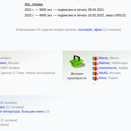
Доп. тиражи:
2021 г. — 3000 экз. — подписано в печать 09.04.2021.
2022 г. — 4000 экз. — подписано в печать 10.02.2022, заказ 1091/22.
Информация об издании предоставлена:
novivladm
,
alpasi
(уточнения)
ьяновск
Marek
,
Минск
ниги
,
Москва
Batman
,
Чебоксары
(2800 3тома)
moshehecht
,
Хайфа
Саратов
(3 Тома. Новые нечитанные
NikAS
,
Москва
Желают
Алси
,
Пермь
приобрести
...
59 человек)
иги
(12 человек)
я литература. Большие книги
(10
(5 человек)
овека)