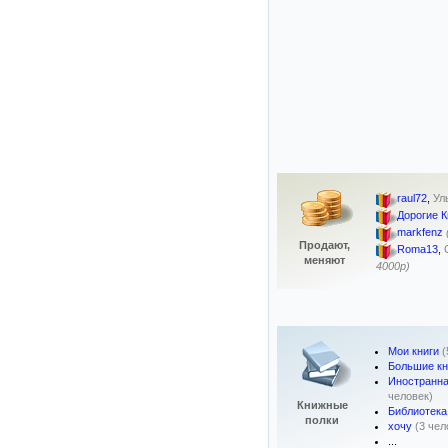
raul72
,
Ул
Дорогие К
markfenz
Продают,
Roma13
,
меняют
4000р)
Мои книги
(
Большие кн
Иностранна
человек)
Книжные
Библиотека
полки
хочу
(3 чел
...