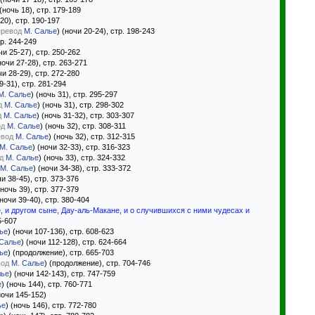
 (ночь 18), стр. 179-189
-20), стр. 190-197
еревод
М. Салье
) (ночи 20-24), стр. 198-243
тр. 244-249
чи 25-27), стр. 250-262
ночи 27-28), стр. 263-271
чи 28-29), стр. 272-280
9-31), стр. 281-294
М. Салье
) (ночь 31), стр. 295-297
д
М. Салье
) (ночь 31), стр. 298-302
д
М. Салье
) (ночь 31-32), стр. 303-307
од
М. Салье
) (ночь 32), стр. 308-311
евод
М. Салье
) (ночь 32), стр. 312-315
М. Салье
) (ночи 32-33), стр. 316-323
д
М. Салье
) (ночь 33), стр. 324-332
М. Салье
) (ночи 34-38), стр. 333-372
чи 38-45), стр. 373-376
(ночь 39), стр. 377-379
(ночи 39-40), стр. 380-404
 и другом сыне, Дау-аль-Макане, и о случившихся с ними чудесах и
5-607
ье
) (ночи 107-136), стр. 608-623
 Салье
) (ночи 112-128), стр. 624-664
ье
) (продолжение), стр. 665-703
вод
М. Салье
) (продолжение), стр. 704-746
лье
) (ночи 142-143), стр. 747-759
е
) (ночь 144), стр. 760-771
ночи 145-152)
ье
) (ночь 146), стр. 772-780