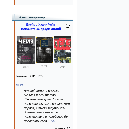
А вот, например:
Джеймс Хэдли Чейз
Положите её среди лилий
2021
2014
2021
Рейтинг:
7.81
(157)
trues
:
Второй роман про Вика
Меллоя и агентство
"Универсал-сервис", книга
понравилась даже больше чем
первая, сюжет запутаней и
динамичней, держит в
напряжении и в неведении до
последних глав.
...
>>
оценка: 10