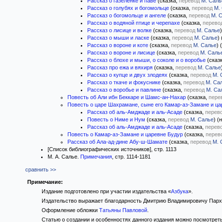
Рассказ о газеленке и паве
(сказка,
перевод
М. Саль
Рассказ о голубях и богомольце
(сказка,
перевод
М.
Рассказ о богомольце и ангеле
(сказка,
перевод
М. 
Рассказ о водяной птице и черепахе
(сказка,
перево
Рассказ о лисице и волке
(сказка,
перевод
М. Салье
Рассказ о мыши и ласке
(сказка,
перевод
М. Салье
)
Рассказ о вороне и коте
(сказка,
перевод
М. Салье
) 
Рассказ о вороне и лисице
(сказка,
перевод
М. Саль
Рассказ о блохе и мыши, о соколе и о воробье
(сказ
Рассказ про ежа и вяхиря
(сказка,
перевод
М. Салье
Рассказ о купце и двух злодеях
(сказка,
перевод
М. 
Рассказ о ткаче и фокуснике
(сказка,
перевод
М. Са
Рассказ о воробье и павлине
(сказка,
перевод
М. Са
Повесть об Али ибн Беккаре и Шамс-ан-Нахар
(сказка,
пере
Повесть о царе Шахрамане, сыне его Камар-аз-Замане и ца
Рассказ об аль-Амджаде и аль-Асаде
(сказка,
перев
Повесть о Ниме и Нум
(сказка,
перевод
М. Салье
) (
Рассказ об аль-Амджаде и аль-Асаде
(сказка,
перев
Повесть о Камар-аз-Замане и царевне Будур
(сказка,
перев
Рассказ об Ала-ад-дине Абу-ш-Шамате
(сказка,
перевод
М. 
[Список библиографических источников], стр. 1113
М. А. Салье.
Примечания
, стр. 1114-1181
сравнить >>
Примечание:
Издание подготовлено при участии издательства «
Азбука
».
Издательство выражает благодарность Дмитрию Владимировичу Парху
Оформление обложки
Татьяны Павловой
.
Статью о создании и особенностях данного издания можно посмотрет