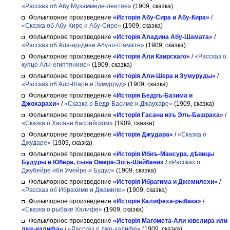
«Рассказ об Абу Мухаммеде-лентяе»
(1909, сказка)
Фольклорное произведение
«Исторія Абу-Сира и Абу-Кира»
/
«Сказка об Абу-Кире и Абу-Сире»
(1909, сказка)
Фольклорное произведение
«Исторія Аладина Абу-Шамата»
/
«Рассказ об Ала-ад-дине Абу-ш-Шамате»
(1909, сказка)
Фольклорное произведение
«Исторія Али Каирскаго»
/
«Рассказ о
купце Али-египтянине»
(1909, сказка)
Фольклорное произведение
«Исторія Али-Шера и Зумуруды»
/
«Рассказ об Али-Шаре и Зумурруд»
(1909, сказка)
Фольклорное произведение
«Исторія Бедръ-Базима и
Джохарахи»
/
«Сказка о Бедр-Басиме и Джаухаре»
(1909, сказка)
Фольклорное произведение
«Исторія Гасана изъ Эль-Башраха»
/
«Сказка о Хасане басрийском»
(1909, сказка)
Фольклорное произведение
«Исторія Джудара»
/
«Сказка о
Джударе»
(1909, сказка)
Фольклорное произведение
«Исторія Ибнъ-Мансура, дѣвицы
Будуры и Юбера, сына Омера-Эшъ-Шейбани»
/
«Рассказ о
Джубейре ибн Умейре и Будур»
(1909, сказка)
Фольклорное произведение
«Исторія Ибрагима и Джемилехи»
/
«Рассказ об Ибрахиме и Джамиле»
(1909, сказка)
Фольклорное произведение
«Исторія Калифеха-рыбака»
/
«Сказка о рыбаке Халифе»
(1909, сказка)
Фольклорное произведение
«Исторія Магомета-Али ювелира или
лже-калифа»
/
«Рассказ о лже-халифе»
(1909, сказка)