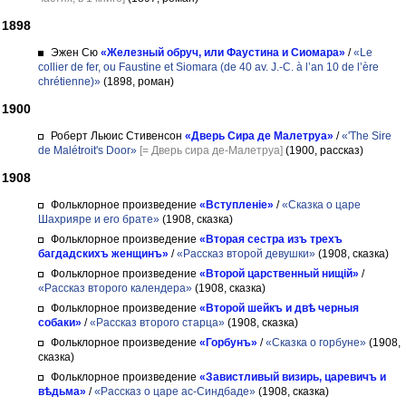
1898
Эжен Сю
«Железный обруч, или Фаустина и Сиомара»
/
«Le
collier de fer, ou Faustine et Siomara (de 40 av. J.-C. à l’an 10 de l’ère
chrétienne)»
(1898, роман)
1900
Роберт Льюис Стивенсон
«Дверь Сира де Малетруа»
/
«'The Sire
de Malétroit's Door»
[= Дверь сира де-Малетруа]
(1900, рассказ)
1908
Фольклорное произведение
«Вступленіе»
/
«Сказка о царе
Шахрияре и его брате»
(1908, сказка)
Фольклорное произведение
«Вторая сестра изъ трехъ
багдадскихъ женщинъ»
/
«Рассказ второй девушки»
(1908, сказка)
Фольклорное произведение
«Второй царственный нищій»
/
«Рассказ второго календера»
(1908, сказка)
Фольклорное произведение
«Второй шейкъ и двѣ черныя
собаки»
/
«Рассказ второго старца»
(1908, сказка)
Фольклорное произведение
«Горбунъ»
/
«Сказка о горбуне»
(1908,
сказка)
Фольклорное произведение
«Завистливый визирь, царевичъ и
вѣдьма»
/
«Рассказ о царе ас-Синдбаде»
(1908, сказка)