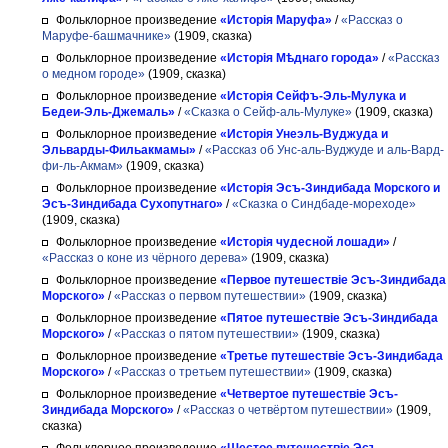
Фольклорное произведение
«Исторія Маруфа»
/
«Рассказ о
Маруфе-башмачнике»
(1909, сказка)
Фольклорное произведение
«Исторія Мѣднаго города»
/
«Рассказ
о медном городе»
(1909, сказка)
Фольклорное произведение
«Исторія Сейфъ-Эль-Мулука и
Бедеи-Эль-Джемаль»
/
«Сказка о Сейф-аль-Мулуке»
(1909, сказка)
Фольклорное произведение
«Исторія Унеэль-Вуджуда и
Эльварды-Фильакмамы»
/
«Рассказ об Унс-аль-Вуджуде и аль-Вард-
фи-ль-Акмам»
(1909, сказка)
Фольклорное произведение
«Исторія Эсъ-Зиндибада Морского и
Эсъ-Зиндибада Сухопутнаго»
/
«Сказка о Синдбаде-мореходе»
(1909, сказка)
Фольклорное произведение
«Исторія чудесной лошади»
/
«Рассказ о коне из чёрного дерева»
(1909, сказка)
Фольклорное произведение
«Первое путешествіе Эсъ-Зиндибада
Морского»
/
«Рассказ о первом путешествии»
(1909, сказка)
Фольклорное произведение
«Пятое путешествіе Эсъ-Зиндибада
Морского»
/
«Рассказ о пятом путешествии»
(1909, сказка)
Фольклорное произведение
«Третье путешествіе Эсъ-Зиндибада
Морского»
/
«Рассказ о третьем путешествии»
(1909, сказка)
Фольклорное произведение
«Четвертое путешествіе Эсъ-
Зиндибада Морского»
/
«Рассказ о четвёртом путешествии»
(1909,
сказка)