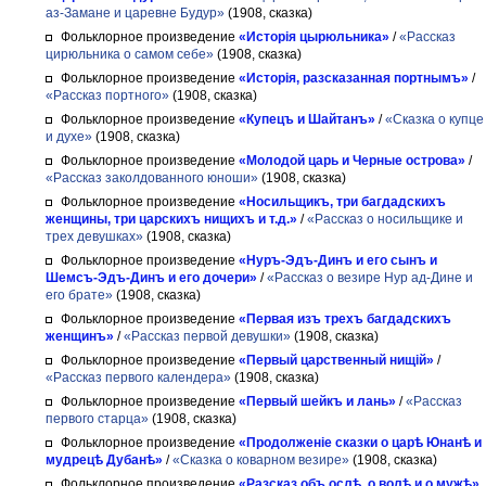
аз-Замане и царевне Будур»
(1908, сказка)
Фольклорное произведение
«Исторія цырюльника»
/
«Рассказ
цирюльника о самом себе»
(1908, сказка)
Фольклорное произведение
«Исторія, разсказанная портнымъ»
/
«Рассказ портного»
(1908, сказка)
Фольклорное произведение
«Купецъ и Шайтанъ»
/
«Сказка о купце
и духе»
(1908, сказка)
Фольклорное произведение
«Молодой царь и Черные острова»
/
«Рассказ заколдованного юноши»
(1908, сказка)
Фольклорное произведение
«Носильщикъ, три багдадскихъ
женщины, три царскихъ нищихъ и т.д.»
/
«Рассказ о носильщике и
трех девушках»
(1908, сказка)
Фольклорное произведение
«Нуръ-Эдъ-Динъ и его сынъ и
Шемсъ-Эдъ-Динъ и его дочери»
/
«Рассказ о везире Нур ад-Дине и
его брате»
(1908, сказка)
Фольклорное произведение
«Первая изъ трехъ багдадскихъ
женщинъ»
/
«Рассказ первой девушки»
(1908, сказка)
Фольклорное произведение
«Первый царственный нищій»
/
«Рассказ первого календера»
(1908, сказка)
Фольклорное произведение
«Первый шейкъ и лань»
/
«Рассказ
первого старца»
(1908, сказка)
Фольклорное произведение
«Продолженіе сказки о царѣ Юнанѣ и
мудрецѣ Дубанѣ»
/
«Сказка о коварном везире»
(1908, сказка)
Фольклорное произведение
«Разсказ объ ослѣ, о волѣ и о мужѣ»