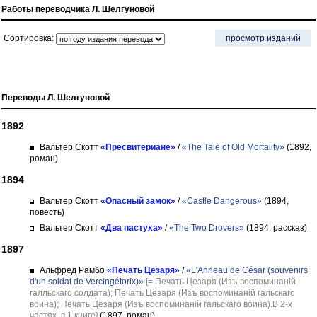
Работы переводчика Л. Шелгуновой
Сортировка:
просмотр изданий
Переводы Л. Шелгуновой
1892
Вальтер Скотт
«Пресвитериане»
/
«The Tale of Old Mortality»
(1892,
роман)
1894
Вальтер Скотт
«Опасный замок»
/
«Castle Dangerous»
(1894,
повесть)
Вальтер Скотт
«Два пастуха»
/
«The Two Drovers»
(1894, рассказ)
1897
Альфред Рамбо
«Печать Цезаря»
/
«L'Anneau de César (souvenirs
d'un soldat de Vercingétorix)»
[= Печать Цезаря (Изъ воспоминанiй
галльскаго солдата); Печать Цезаря (Изъ воспоминанiй гальскаго
воина); Печать Цезаря (Изъ воспоминанiй гальскаго воина).В 2-х
частях, в 1 книге]
(1897, роман)