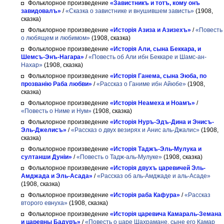
Фольклорное произведение
«Завистникъ и тотъ, кому онъ
завидовалъ»
/
«Сказка о завистнике и внушившем зависть»
(1908,
сказка)
Фольклорное произведение
«Исторія Азиза и Азизехъ»
/
«Повесть
о любящем и любимом»
(1908, сказка)
Фольклорное произведение
«Исторія Али, сына Беккара, и
Шемсъ-Энъ-Нагара»
/
«Повесть об Али ибн Беккаре и Шамс-ан-
Нахар»
(1908, сказка)
Фольклорное произведение
«Исторія Ганема, сына Эюба, по
прозванію Раба любви»
/
«Рассказ о Ганиме ибн Айюбе»
(1908,
сказка)
Фольклорное произведение
«Исторія Неамеха и Ноамъ»
/
«Повесть о Ниме и Нум»
(1908, сказка)
Фольклорное произведение
«Исторія Нуръ-Эдъ-Дина и Энисъ-
Эль-Джелисъ»
/
«Рассказ о двух везирях и Анис аль-Джалис»
(1908,
сказка)
Фольклорное произведение
«Исторія Таджъ-Эль-Мулука и
султанши Дунiи»
/
«Повесть о Тадж-аль-Мулуке»
(1908, сказка)
Фольклорное произведение
«Исторія двухъ царевичей Эль-
Амджада и Эль-Асада»
/
«Рассказ об аль-Амджаде и аль-Асаде»
(1908, сказка)
Фольклорное произведение
«Исторія раба Кафура»
/
«Рассказ
второго евнуха»
(1908, сказка)
Фольклорное произведение
«Исторія царевича Камараль-Земана
и царевны Бадуръ»
/
«Повесть о царе Шахрамане, сыне его Камар