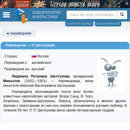
ЛАБОРАТОРИЯ
ФАНТАСТИКИ
поиск по жанру
расширенный
◄ переводчики
Переводчик — Л. Шелгунова
Страна:
Россия
Переводчик c:
английского
Переводчик на:
русский
Людмила Петровна Шелгунова
, урожденная
Михаэлис
(1832—1901) — переводчица, жена
писателя Николая Васильевича Шелгунова.
Переводила произведения почти всех более
известных европейских авторов: Жорж Санд, В. Гюго,
Ауэрбаха, Эркмана-Шатриана, Эберса, Шпильгагена и многих других,
причем с некоторыми из них она первая познакомила русскую публику. В
течение 50 лет Л. П. Шелгунова жила своим литературным трудом.