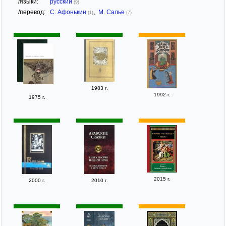
/языки:
русский
(9)
/перевод:
С. Афонькин
,
М. Салье
(1)
(7)
1983 г.
1992 г.
1975 г.
2015 г.
2000 г.
2010 г.