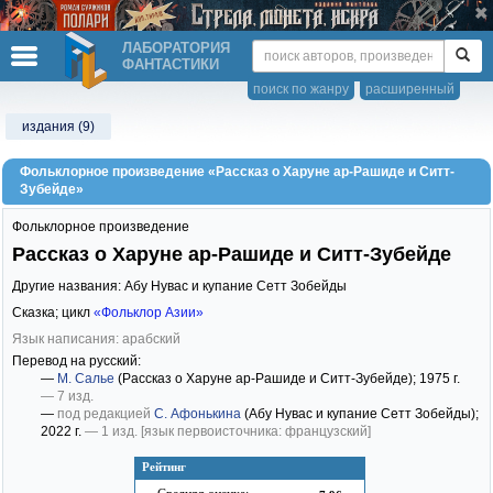
ЛАБОРАТОРИЯ
ФАНТАСТИКИ
поиск по жанру
расширенный
издания (9)
Фольклорное произведение «Рассказ о Харуне ар-Рашиде и Ситт-
Зубейде»
Фольклорное произведение
Рассказ о Харуне ар-Рашиде и Ситт-Зубейде
Другие названия: Абу Нувас и купание Сетт Зобейды
Сказка; цикл
«Фольклор Азии»
Язык написания: арабский
Перевод на русский:
—
М. Салье
(Рассказ о Харуне ар-Рашиде и Ситт-Зубейде)
; 1975 г.
— 7 изд.
—
под редакцией
С. Афонькина
(Абу Нувас и купание Сетт Зобейды)
;
2022 г.
— 1 изд.
[язык первоисточника: французский]
Рейтинг