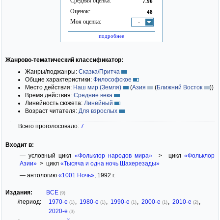
Средняя оценка:
7.96
Оценок:
48
Моя оценка:
-
подробнее
Жанрово-тематический классификатор:
Жанры/поджанры:
Сказка/Притча
Общие характеристики:
Философское
Место действия:
Наш мир (Земля)
(
Азия
(
Ближний Восток
)
)
Время действия:
Средние века
Линейность сюжета:
Линейный
Возраст читателя:
Для взрослых
Всего проголосовало:
7
Входит в:
— условный цикл
«Фольклор народов мира»
> цикл
«Фольклор
Азии»
> цикл
«Тысяча и одна ночь Шахерезады»
— антологию
«1001 Ночь»
, 1992 г.
Издания:
ВСЕ
(9)
/период:
1970-е
,
1980-е
,
1990-е
,
2000-е
,
2010-е
,
(1)
(1)
(1)
(1)
(2)
2020-е
(3)