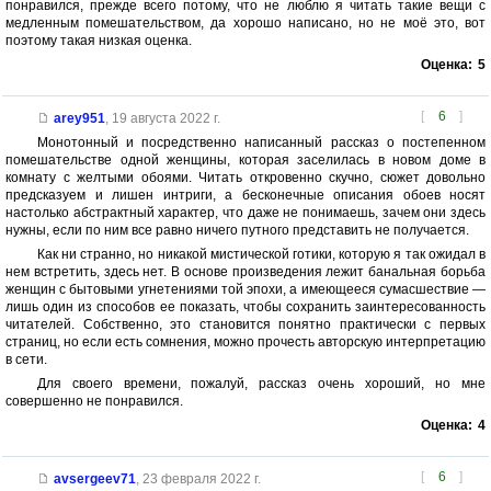
понравился, прежде всего потому, что не люблю я читать такие вещи с
медленным помешательством, да хорошо написано, но не моё это, вот
поэтому такая низкая оценка.
Оценка:
5
[
6
]
arey951
,
19 августа 2022 г.
Монотонный и посредственно написанный рассказ о постепенном
помешательстве одной женщины, которая заселилась в новом доме в
комнату с желтыми обоями. Читать откровенно скучно, сюжет довольно
предсказуем и лишен интриги, а бесконечные описания обоев носят
настолько абстрактный характер, что даже не понимаешь, зачем они здесь
нужны, если по ним все равно ничего путного представить не получается.
Как ни странно, но никакой мистической готики, которую я так ожидал в
нем встретить, здесь нет. В основе произведения лежит банальная борьба
женщин с бытовыми угнетениями той эпохи, а имеющееся сумасшествие —
лишь один из способов ее показать, чтобы сохранить заинтересованность
читателей. Собственно, это становится понятно практически с первых
страниц, но если есть сомнения, можно прочесть авторскую интерпретацию
в сети.
Для своего времени, пожалуй, рассказ очень хороший, но мне
совершенно не понравился.
Оценка:
4
[
6
]
avsergeev71
,
23 февраля 2022 г.