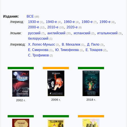
Издания:
ВСЕ
(48)
/период:
1930-е
,
1940-е
,
1960-е
,
1980-е
,
1990-е
,
(1)
(4)
(4)
(7)
(4)
2000-е
,
2010-е
,
2020-е
(12)
(10)
(6)
/языки:
русский
,
английский
,
испанский
,
итальянский
,
(7)
(35)
(2)
(3)
белорусский
(1)
/перевод:
Х. Лопес-Муньос
,
В. Михалюк
,
Д. Пило
,
(2)
(1)
(3)
Е. Смирнова
,
Ю. Тимофеева
,
Е. Токарев
,
(1)
(1)
(2)
С. Трофимов
(2)
2006 г.
2018 г.
2002 г.