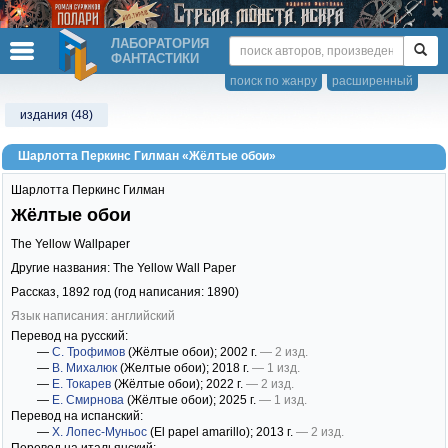
ЛАБОРАТОРИЯ
ФАНТАСТИКИ
поиск по жанру
расширенный
издания (48)
Шарлотта Перкинс Гилман «Жёлтые обои»
Шарлотта Перкинс Гилман
Жёлтые обои
The Yellow Wallpaper
Другие названия: The Yellow Wall Paper
Рассказ,
1892
год (год написания: 1890)
Язык написания: английский
Перевод на русский:
—
С. Трофимов
(Жёлтые обои)
; 2002 г.
— 2 изд.
—
В. Михалюк
(Желтые обои)
; 2018 г.
— 1 изд.
—
Е. Токарев
(Жёлтые обои)
; 2022 г.
— 2 изд.
—
Е. Смирнова
(Жёлтые обои)
; 2025 г.
— 1 изд.
Перевод на испанский:
—
Х. Лопес-Муньос
(El papel amarillo)
; 2013 г.
— 2 изд.