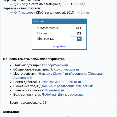
Перевод на итальянский:
—
Д. Пило
(La carta da parati gialla)
; 1995 г.
— 3 изд.
Перевод на белорусский:
—
Ю. Тимофеева
(Жоўтыя шпалеры)
; 2013 г.
— 1 изд.
Рейтинг
Средняя оценка:
7.52
Оценок:
172
Моя оценка:
-
подробнее
Жанрово-тематический классификатор:
Жанры/поджанры:
Хоррор/Ужасы
Общие характеристики:
Психологическое
Место действия:
Наш мир (Земля)
(
Америка
(
Северная
Америка
)
)
Время действия:
Новое время (17-19 века)
Сюжетные ходы:
Двойники и раздвоение личности
Линейность сюжета:
Линейный
Возраст читателя:
Любой
|
Для взрослых
Всего проголосовало:
28
Аннотация: