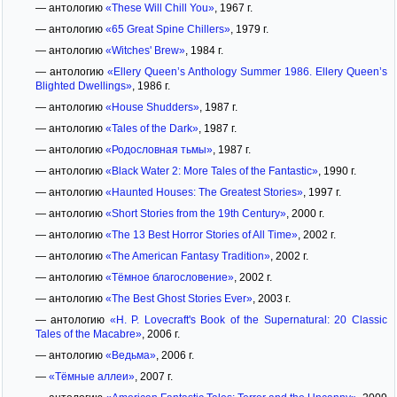
— антологию
«These Will Chill You»
, 1967 г.
— антологию
«65 Great Spine Chillers»
, 1979 г.
— антологию
«Witches' Brew»
, 1984 г.
— антологию
«Ellery Queen’s Anthology Summer 1986. Ellery Queen’s
Blighted Dwellings»
, 1986 г.
— антологию
«House Shudders»
, 1987 г.
— антологию
«Tales of the Dark»
, 1987 г.
— антологию
«Родословная тьмы»
, 1987 г.
— антологию
«Black Water 2: More Tales of the Fantastic»
, 1990 г.
— антологию
«Haunted Houses: The Greatest Stories»
, 1997 г.
— антологию
«Short Stories from the 19th Century»
, 2000 г.
— антологию
«The 13 Best Horror Stories of All Time»
, 2002 г.
— антологию
«The American Fantasy Tradition»
, 2002 г.
— антологию
«Тёмное благословение»
, 2002 г.
— антологию
«The Best Ghost Stories Ever»
, 2003 г.
— антологию
«H. P. Lovecraft's Book of the Supernatural: 20 Classic
Tales of the Macabre»
, 2006 г.
— антологию
«Ведьма»
, 2006 г.
—
«Тёмные аллеи»
, 2007 г.