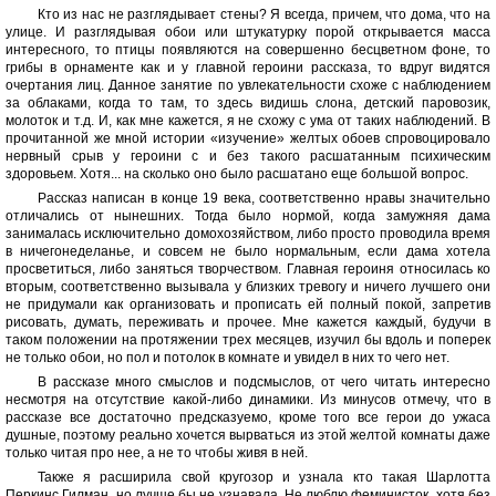
Кто из нас не разглядывает стены? Я всегда, причем, что дома, что на
улице. И разглядывая обои или штукатурку порой открывается масса
интересного, то птицы появляются на совершенно бесцветном фоне, то
грибы в орнаменте как и у главной героини рассказа, то вдруг видятся
очертания лиц. Данное занятие по увлекательности схоже с наблюдением
за облаками, когда то там, то здесь видишь слона, детский паровозик,
молоток и т.д. И, как мне кажется, я не схожу с ума от таких наблюдений. В
прочитанной же мной истории «изучение» желтых обоев спровоцировало
нервный срыв у героини с и без такого расшатанным психическим
здоровьем. Хотя... на сколько оно было расшатано еще большой вопрос.
Рассказ написан в конце 19 века, соответственно нравы значительно
отличались от нынешних. Тогда было нормой, когда замужняя дама
занималась исключительно домохозяйством, либо просто проводила время
в ничегонеделанье, и совсем не было нормальным, если дама хотела
просветиться, либо заняться творчеством. Главная героиня относилась ко
вторым, соответственно вызывала у близких тревогу и ничего лучшего они
не придумали как организовать и прописать ей полный покой, запретив
рисовать, думать, переживать и прочее. Мне кажется каждый, будучи в
таком положении на протяжении трех месяцев, изучил бы вдоль и поперек
не только обои, но пол и потолок в комнате и увидел в них то чего нет.
В рассказе много смыслов и подсмыслов, от чего читать интересно
несмотря на отсутствие какой-либо динамики. Из минусов отмечу, что в
рассказе все достаточно предсказуемо, кроме того все герои до ужаса
душные, поэтому реально хочется вырваться из этой желтой комнаты даже
только читая про нее, а не то чтобы живя в ней.
Также я расширила свой кругозор и узнала кто такая Шарлотта
Перкинс Гилман, но лучше бы не узнавала. Не люблю феминисток, хотя без