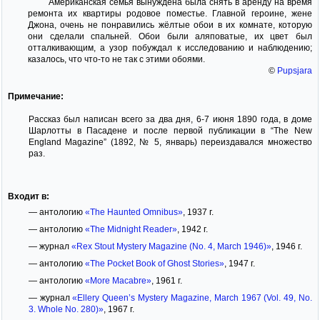
Американская семья вынуждена была снять в аренду на время
ремонта их квартиры родовое поместье. Главной героине, жене
Джона, очень не понравились жёлтые обои в их комнате, которую
они сделали спальней. Обои были аляповатые, их цвет был
отталкивающим, а узор побуждал к исследованию и наблюдению;
казалось, что что-то не так с этими обоями.
©
Pupsjara
Примечание:
Рассказ был написан всего за два дня, 6-7 июня 1890 года, в доме
Шарлотты в Пасадене и после первой публикации в “The New
England Magazine” (1892, № 5, январь) переиздавался множество
раз.
Входит в:
— антологию
«The Haunted Omnibus»
, 1937 г.
— антологию
«The Midnight Reader»
, 1942 г.
— журнал
«Rex Stout Mystery Magazine (No. 4, March 1946)»
, 1946 г.
— антологию
«The Pocket Book of Ghost Stories»
, 1947 г.
— антологию
«More Macabre»
, 1961 г.
— журнал
«Ellery Queen’s Mystery Magazine, March 1967 (Vol. 49, No.
3. Whole No. 280)»
, 1967 г.