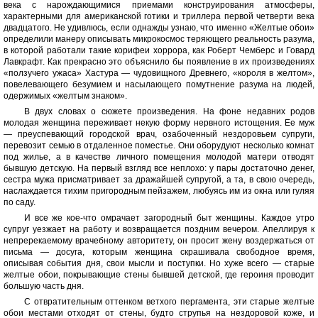
века с нарождающимися приемами конструирования атмосферы,
характерными для американской готики и триллера первой четверти века
двадцатого. Не удивлюсь, если однажды узнаю, что именно «Желтые обои»
определили манеру описывать микрокосмос теряющего реальность разума,
в которой работали такие корифеи хоррора, как Роберт Чемберс и Говард
Лавкрафт. Как прекрасно это объяснило бы появление в их произведениях
«ползучего ужаса» Хастура — чудовищного Древнего, «короля в желтом»,
повелевающего безумием и насылающего помутнение разума на людей,
одержимых «желтым знаком».
В двух словах о сюжете произведения. На фоне недавних родов
молодая женщина переживает некую форму нервного истощения. Ее муж
— преуспевающий городской врач, озабоченный нездоровьем супруги,
перевозит семью в отдаленное поместье. Они оборудуют несколько комнат
под жилье, а в качестве личного помещения молодой матери отводят
бывшую детскую. На первый взгляд все неплохо: у пары достаточно денег,
сестра мужа присматривает за дражайшей супругой, а та, в свою очередь,
наслаждается тихим пригородным пейзажем, любуясь им из окна или гуляя
по саду.
И все же кое-что омрачает загородный быт женщины. Каждое утро
супруг уезжает на работу и возвращается поздним вечером. Апеллируя к
непререкаемому врачебному авторитету, он просит жену воздержаться от
письма — досуга, которым женщина скрашивала свободное время,
описывая события дня, свои мысли и поступки. Но хуже всего — старые
желтые обои, покрывающие стены бывшей детской, где героиня проводит
большую часть дня.
С отвратительным оттенком ветхого пергамента, эти старые желтые
обои местами отходят от стены, будто струпья на нездоровой коже, и