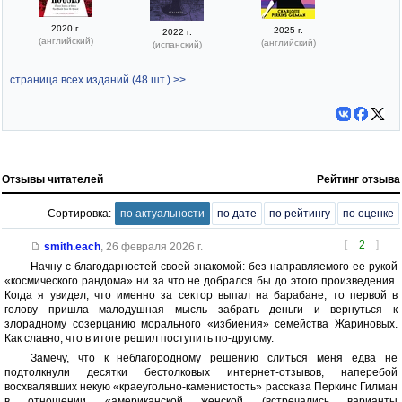
2020 г.
2025 г.
2022 г.
(английский)
(английский)
(испанский)
страница всех изданий (48 шт.) >>
Отзывы читателей
Рейтинг отзыва
Сортировка:
по актуальности
по дате
по рейтингу
по оценке
[
2
]
smith.each
,
26 февраля 2026 г.
Начну с благодарностей своей знакомой: без направляемого ее рукой
«космического рандома» ни за что не добрался бы до этого произведения.
Когда я увидел, что именно за сектор выпал на барабане, то первой в
голову пришла малодушная мысль забрать деньги и вернуться к
злорадному созерцанию морального «избиения» семейства Жариновых.
Как славно, что в итоге решил поступить по-другому.
Замечу, что к неблагородному решению слиться меня едва не
подтолкнули десятки бестолковых интернет-отзывов, наперебой
восхвалявших некую «краеугольно-каменистость» рассказа Перкинс Гилман
в отношении «американской женской (встречались варианты