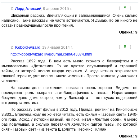
[
5
]
Лорд Алексий
,
9 апреля 2015 г.
Шикарный рассказ. Впечатляющий и запоминающийся. Очень сильно
написано. Такие рассказы не часто встречаются. Я думаю,что он никого не
оставит равнодушным после прочтения.
Оценка:
9
[
5
]
Kobold-wizard
,
19 января 2014 г.
http://kobold-wizard.livejournal.com/643874.html
Рассказ 1892 года. В нем есть много схожего с Лавкрафтом и с
мьевилевскими «Деталями». То же чувство опутывающей и страшной
тайны, от которой нельзя никуда скрыться. А когда истина открывается
главной героине, уже нельзя ничего изменить. Просто комната уничтожает
человека.
На самом деле психология показана очень хорошо. Видимо, не
последнюю роль сыграла автобиографичность текста. Нарастающее
безумие дано даже острее, чем у Лавкрафта — нет сухих подозрений
интроверта-мистика.
По рассказу снят фильм в 2012 году. Правда, рейтинг на КиноПоиске
3,833... Впрочем, кому не хочется читать, есть фильм «Газовый свет» 1940-
ого года. Исход у историй разный, но пока читал «Желтые обои», я много
раз подумывал, а сколько перетянул Хэмилтон (автор пьесы, по которой
снят «Газовый свет») из текста Шарлотты Перкинс Гилман.
Оценка:
9