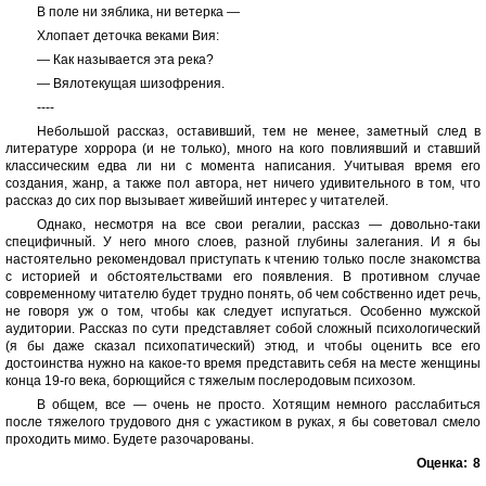
В поле ни зяблика, ни ветерка —
Хлопает деточка веками Вия:
— Как называется эта река?
— Вялотекущая шизофрения.
----
Небольшой рассказ, оставивший, тем не менее, заметный след в
литературе хоррора (и не только), много на кого повлиявший и ставший
классическим едва ли ни с момента написания. Учитывая время его
создания, жанр, а также пол автора, нет ничего удивительного в том, что
рассказ до сих пор вызывает живейший интерес у читателей.
Однако, несмотря на все свои регалии, рассказ — довольно-таки
специфичный. У него много слоев, разной глубины залегания. И я бы
настоятельно рекомендовал приступать к чтению только после знакомства
с историей и обстоятельствами его появления. В противном случае
современному читателю будет трудно понять, об чем собственно идет речь,
не говоря уж о том, чтобы как следует испугаться. Особенно мужской
аудитории. Рассказ по сути представляет собой сложный психологический
(я бы даже сказал психопатический) этюд, и чтобы оценить все его
достоинства нужно на какое-то время представить себя на месте женщины
конца 19-го века, борющийся с тяжелым послеродовым психозом.
В общем, все — очень не просто. Хотящим немного расслабиться
после тяжелого трудового дня с ужастиком в руках, я бы советовал смело
проходить мимо. Будете разочарованы.
Оценка:
8