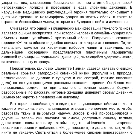
узоры на них, совершенно бессмысленные, при этом обладают своей
непостижимой логикой и пребывают в едва уловимом движении. В
нарушение медицинских рекомендаций героиня тщательно описывает в
дневнике тревожные метаморфозы узоров на желтых обоях, а также те
странные беспокойные мысли, которые возбуждают в ней эти изменения…
Считается, что одной из клинических манифестаций тяжелого психоза
является ошибка восприятия, при которой человек в случайных узорах или
объектах видит устойчивый зрительный образ. Помрачение сознания
героини «Желтых обоев» подробно описывается через это явление. То, что
изначально кажется ей хаотичным набором линий и завитушек, при
дальнейшем созерцании представляется пластичным лабиринтом
ожившей грибницы — подвижной, дышащей, пытающейся удержать нечто,
заточенное «по ту сторону».
Поразительно, как ловко Шарлотте Гилман удается связать очевидно
реальные события загородной семейной жизни (прогулки на природе,
немногочисленные диалоги с супругом и его сестрой, краткие описания
дома) со все ускоряющимся распадом сознания героини. Особенно мне
понравились редкие, но при этом очень точные маркеры безумия,
разбросанные по рассказу, которые женщина доверяет своему дневнику.
Обычно это короткие предложения невпопад.
Вот героиня сообщает, что видит, как за дышащими обоями ползает
какая-то женщина, явно пытающаяся отыскать непрочное место, чтобы
разорвать ткань и выбраться наружу. Вскоре к ней присоединяются и
другие — теперь они ползают за окном, доступные любому взгляду,
достаточно внимательному, чтобы видеть. «Нелепо!» — искренне
веселится героиня и добавляет: «Когда ползаю я, то делаю это так, чтобы
никто не увидел». Спотыкаться в более-менее связном повествовании о