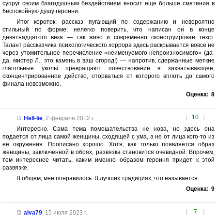
супруг своим благодушным бездействием вносит еще больше смятения в
беспокойную душу героини.
Итог короток: рассказ пугающий по содержанию и невероятно
стильный по форме; нелегко поверить, что написан он в конце
девятнадцатого века — так живо и современно сконструирован текст.
Талант рассказчика психологического хоррора здесь раскрывается вовсе не
через утомительное перечисление «неименуемого-непроизносимого» (да-
да, мистер Л., это камень в ваш огород!) — напротив, сдержанные меткие
глагольные уколы превращают повествование в захватывающее,
сконцентрированное действо, оторваться от которого вплоть до самого
финала невозможно.
Оценка:
8
[
10
]
Hell-lie
,
2 февраля 2012 г.
Интересно. Сама тема помешательства не нова, но здесь она
подается от лица самой женщины, сходящей с ума, а не от лица кого-то из
ее окружения. Прописано хорошо. Хотя, как только появляется образ
женщины, заключенной в обоях, развязка становится очевидной. Впрочем,
тем интереснее читать, каким именно образом героиня придет к этой
развязке.
В общем, мне понравилось. В лучших традициях, что называется.
Оценка:
9
[
7
]
aiva79
,
15 июля 2023 г.