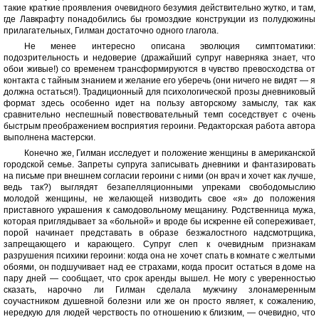
такие краткие проявления очевидного безумия действительно жутко, и там,
где Лавкрафту понадобились бы громоздкие конструкции из полудюжины
прилагательных, Гилман достаточно одного глагола.
Не менее интересно описана эволюция симптоматики:
подозрительность и недоверие (дражайший супруг наверняка знает, что
обои живые!) со временем трансформируются в чувство превосходства от
контакта с тайным знанием и желание его уберечь (они ничего не видят — я
должна остаться!). Традиционный для психологической прозы дневниковый
формат здесь особенно идет на пользу авторскому замыслу, так как
сравнительно неспешный повествовательный темп соседствует с очень
быстрым преображением восприятия героини. Редакторская работа автора
выполнена мастерски.
Конечно же, Гилман исследует и положение женщины в американской
городской семье. Запреты супруга записывать дневники и фантазировать
на письме при внешнем согласии героини с ними (он врач и хочет как лучше,
ведь так?) выглядят безапелляционными упреками свободомыслию
молодой женщины, не желающей низводить свое «я» до положения
приставного украшения к самодовольному мещанину. Родственница мужа,
которая приглядывает за «больной» и вроде бы искренне ей сопереживает,
порой начинает представать в образе безжалостного надсмотрщика,
запрещающего и карающего. Супруг слеп к очевидным признакам
разрушения психики героини: когда она не хочет спать в комнате с желтыми
обоями, он подшучивает над ее страхами, когда просит остаться в доме на
пару дней — сообщает, что срок аренды вышел. Не могу с уверенностью
сказать, нарочно ли Гилман сделала мужчину злонамеренным
соучастником душевной болезни или же он просто являет, к сожалению,
нередкую для людей черствость по отношению к близким, — очевидно, что