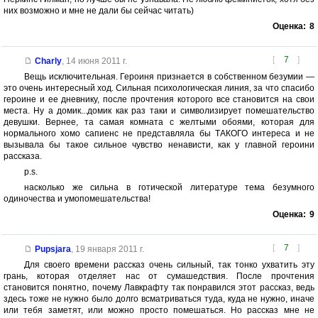
них возможно и мне не дали бы сейчас читать)
Оценка:
8
[
7
]
Charly
,
14 июня 2011 г.
Вещь исключительная. Героиня признается в собственном безумии —
это очень интересный ход. Сильная психологическая линия, за что спасибо
героине и ее дневнику, после прочтения которого все становится на свои
места. Ну а домик...домик как раз таки и символизирует помешательство
девушки. Вернее, та самая комната с желтыми обоями, которая для
нормального хомо сапиенс не представляла бы ТАКОГО интереса и не
вызывала бы такое сильное чувство ненависти, как у главной героини
рассказа.
p.s.
насколько же сильна в готической литературе тема безумного
одиночества и умопомешательства!
Оценка:
9
[
7
]
Pupsjara
,
19 января 2011 г.
Для своего времени рассказ очень сильный, так тонко ухватить эту
грань, которая отделяет нас от сумашедствия. После прочтения
становится понятно, почему Лавкрафту так понравился этот рассказ, ведь
здесь тоже не нужно было долго всматриваться туда, куда не нужно, иначе
или тебя заметят, или можно просто помешаться. Но рассказ мне не