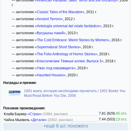
— антологию
«American Fantastic Tales: Terror and the Uncanny»
, 2009
г.
— антологию
«Classic Tales of the Macabre»
, 2011 г.
— антологию
«Ancient Terrors»
, 2012 г.
— антологию
«Antología universal del relato fantástico»
, 2013 г.
— антологию
«Вусцішны пакой»
, 2013 г.
— антологию
«The Cold Embrace: Weird Stories by Women»
, 2016 г.
— антологию
«Supernatural Short Stories»
, 2018 г.
— антологию
«The Folio Anthology of Horror Stories»
, 2018 г.
— антологию
«Классические Тёмные аллеи. Выпуск 3»
, 2018 г.
— антологию
«Ужас под пирамидите»
, 2019 г.
— антологию
«Haunted Houses»
, 2020 г.
Награды и премии:
1001 книга, которую необходимо прочитать / 1001 Books You
лауреат
Must Read Before You Die, 2006
Похожие произведения:
7.81 (829)
45 отз.
Клайв Баркер
«Страх»
(1984, рассказ)
7.44 (503)
13 отз.
Чайна Мьевиль
«Детали»
(2002, рассказ)
+ещё 6 шт. похожего