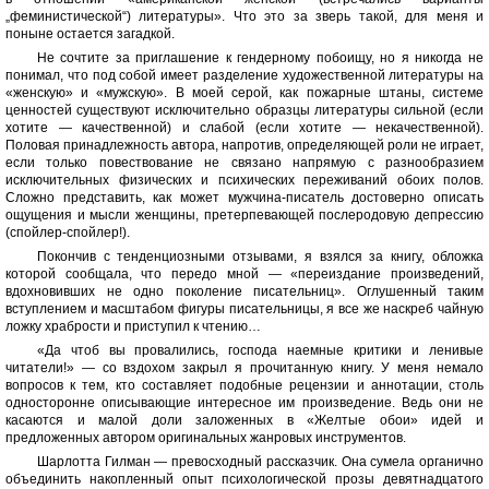
„феминистической“) литературы». Что это за зверь такой, для меня и
поныне остается загадкой.
Не сочтите за приглашение к гендерному побоищу, но я никогда не
понимал, что под собой имеет разделение художественной литературы на
«женскую» и «мужскую». В моей серой, как пожарные штаны, системе
ценностей существуют исключительно образцы литературы сильной (если
хотите — качественной) и слабой (если хотите — некачественной).
Половая принадлежность автора, напротив, определяющей роли не играет,
если только повествование не связано напрямую с разнообразием
исключительных физических и психических переживаний обоих полов.
Сложно представить, как может мужчина-писатель достоверно описать
ощущения и мысли женщины, претерпевающей послеродовую депрессию
(спойлер-спойлер!).
Покончив с тенденциозными отзывами, я взялся за книгу, обложка
которой сообщала, что передо мной — «переиздание произведений,
вдохновивших не одно поколение писательниц». Оглушенный таким
вступлением и масштабом фигуры писательницы, я все же наскреб чайную
ложку храбрости и приступил к чтению…
«Да чтоб вы провалились, господа наемные критики и ленивые
читатели!» — со вздохом закрыл я прочитанную книгу. У меня немало
вопросов к тем, кто составляет подобные рецензии и аннотации, столь
односторонне описывающие интересное им произведение. Ведь они не
касаются и малой доли заложенных в «Желтые обои» идей и
предложенных автором оригинальных жанровых инструментов.
Шарлотта Гилман — превосходный рассказчик. Она сумела органично
объединить накопленный опыт психологической прозы девятнадцатого