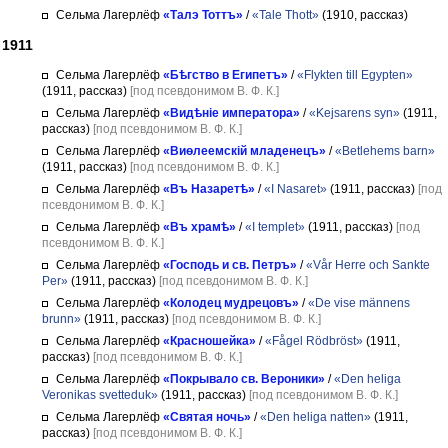
Сельма Лагерлёф
«Талэ Тоттъ»
/
«Tale Thott»
(1910, рассказ)
1911
Сельма Лагерлёф
«Бѣгство в Египетъ»
/
«Flykten till Egypten»
(1911, рассказ)
[под псевдонимом В. Ф. К.]
Сельма Лагерлёф
«Видѣніе императора»
/
«Kejsarens syn»
(1911,
рассказ)
[под псевдонимом В. Ф. К.]
Сельма Лагерлёф
«Виѳлеемскій младенецъ»
/
«Betlehems barn»
(1911, рассказ)
[под псевдонимом В. Ф. К.]
Сельма Лагерлёф
«Въ Назаретѣ»
/
«I Nasaret»
(1911, рассказ)
[под
псевдонимом В. Ф. К.]
Сельма Лагерлёф
«Въ храмѣ»
/
«I templet»
(1911, рассказ)
[под
псевдонимом В. Ф. К.]
Сельма Лагерлёф
«Господь и св. Петръ»
/
«Vår Herre och Sankte
Per»
(1911, рассказ)
[под псевдонимом В. Ф. К.]
Сельма Лагерлёф
«Колодец мудрецовъ»
/
«De vise männens
brunn»
(1911, рассказ)
[под псевдонимом В. Ф. К.]
Сельма Лагерлёф
«Красношейка»
/
«Fågel Rödbröst»
(1911,
рассказ)
[под псевдонимом В. Ф. К.]
Сельма Лагерлёф
«Покрывало св. Вероники»
/
«Den heliga
Veronikas svetteduk»
(1911, рассказ)
[под псевдонимом В. Ф. К.]
Сельма Лагерлёф
«Святая ночь»
/
«Den heliga natten»
(1911,
рассказ)
[под псевдонимом В. Ф. К.]