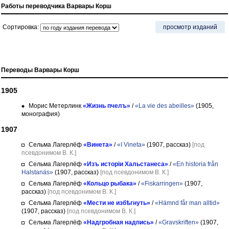
Работы переводчика Варвары Корш
Сортировка:
просмотр изданий
Переводы Варвары Корш
1905
Морис Метерлинк
«Жизнь пчелъ»
/
«La vie des abeilles»
(1905,
монография)
1907
Сельма Лагерлёф
«Винета»
/
«I Vineta»
(1907, рассказ)
[под
псевдонимом В. К.]
Сельма Лагерлёф
«Изъ исторіи Хальстанеса»
/
«En historia från
Halstanäs»
(1907, рассказ)
[под псевдонимом В. К.]
Сельма Лагерлёф
«Кольцо рыбака»
/
«Fiskarringen»
(1907,
рассказ)
[под псевдонимом В. К.]
Сельма Лагерлёф
«Мести не избѣгнуть»
/
«Hämnd får man alltid»
(1907, рассказ)
[под псевдонимом В. К.]
Сельма Лагерлёф
«Надгробная надпись»
/
«Gravskriften»
(1907,