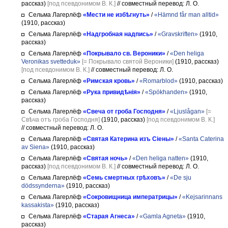
рассказ)
[под псевдонимом В. К.]
// совместный перевод: Л. О.
Сельма Лагерлёф
«Мести не избѣгнуть»
/
«Hämnd får man alltid»
(1910, рассказ)
Сельма Лагерлёф
«Надгробная надпись»
/
«Gravskriften»
(1910,
рассказ)
Сельма Лагерлёф
«Покрывало св. Вероники»
/
«Den heliga
Veronikas svetteduk»
[= Покрывало святой Вероники]
(1910, рассказ)
[под псевдонимом В. К.]
// совместный перевод: Л. О.
Сельма Лагерлёф
«Римская кровь»
/
«Romarblod»
(1910, рассказ)
Сельма Лагерлёф
«Рука привидѣнія»
/
«Spökhanden»
(1910,
рассказ)
Сельма Лагерлёф
«Свеча от гроба Господня»
/
«Ljuslågan»
[=
Свѣча отъ гроба Господня]
(1910, рассказ)
[под псевдонимом В. К.]
// совместный перевод: Л. О.
Сельма Лагерлёф
«Святая Катерина изъ Сіены»
/
«Santa Caterina
av Siena»
(1910, рассказ)
Сельма Лагерлёф
«Святая ночь»
/
«Den heliga natten»
(1910,
рассказ)
[под псевдонимом В. К.]
// совместный перевод: Л. О.
Сельма Лагерлёф
«Семь смертных грѣховъ»
/
«De sju
dödssynderna»
(1910, рассказ)
Сельма Лагерлёф
«Сокровищница императрицы»
/
«Kejsarinnans
kassakista»
(1910, рассказ)
Сельма Лагерлёф
«Старая Агнеса»
/
«Gamla Agneta»
(1910,
рассказ)