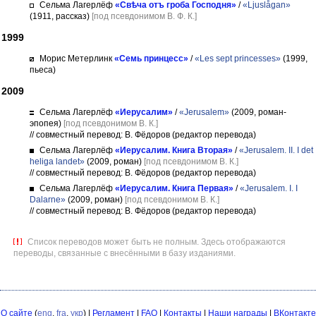
Сельма Лагерлёф
«Свѣча отъ гроба Господня»
/
«Ljuslågan»
(1911, рассказ)
[под псевдонимом В. Ф. К.]
1999
Морис Метерлинк
«Семь принцесс»
/
«Les sept princesses»
(1999,
пьеса)
2009
Сельма Лагерлёф
«Иерусалим»
/
«Jerusalem»
(2009, роман-
эпопея)
[под псевдонимом В. К.]
// совместный перевод: В. Фёдоров (редактор перевода)
Сельма Лагерлёф
«Иерусалим. Книга Вторая»
/
«Jerusalem. II. I det
heliga landet»
(2009, роман)
[под псевдонимом В. К.]
// совместный перевод: В. Фёдоров (редактор перевода)
Сельма Лагерлёф
«Иерусалим. Книга Первая»
/
«Jerusalem. I. I
Dalarne»
(2009, роман)
[под псевдонимом В. К.]
// совместный перевод: В. Фёдоров (редактор перевода)
Список переводов может быть не полным. Здесь отображаются
переводы, связанные с внесёнными в базу изданиями.
О сайте
(
eng
,
fra
,
укр
) |
Регламент
|
FAQ
|
Контакты
|
Наши награды
|
ВКонтакте