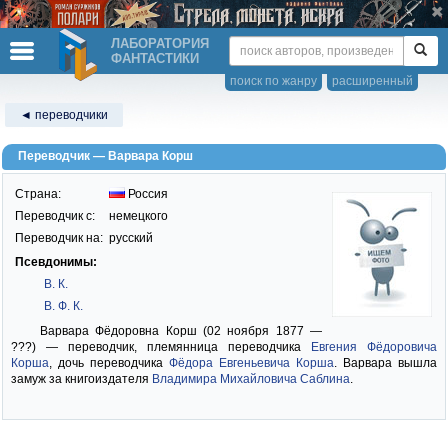
ЛАБОРАТОРИЯ
ФАНТАСТИКИ
поиск по жанру
расширенный
◄ переводчики
Переводчик — Варвара Корш
Страна:
Россия
Переводчик c:
немецкого
Переводчик на:
русский
Псевдонимы:
В. К.
В. Ф. К.
Варвара Фёдоровна Корш (02 ноября 1877 —
???) — переводчик, племянница переводчика
Евгения Фёдоровича
Корша
, дочь переводчика
Фёдора Евгеньевича Корша
. Варвара вышла
замуж за книгоиздателя
Владимира Михайловича Саблина
.