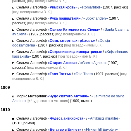
рассказ)
[под псевдонимом В. К.]
Сельма Лагерлёф
«Римская кровь»
/
«Romarblod»
(1907, рассказ)
[под псевдонимом В. К.]
Сельма Лагерлёф
«Рука привидѣнія»
/
«Spökhanden»
(1907,
рассказ)
[под псевдонимом В. К.]
Сельма Лагерлёф
«Святая Катерина изъ Сіены»
/
«Santa Caterina
av Siena»
(1907, рассказ)
[под псевдонимом В. К.]
Сельма Лагерлёф
«Семь смертных грѣховъ»
/
«De sju
dödssynderna»
(1907, рассказ)
[под псевдонимом В. К.]
Сельма Лагерлёф
«Сокровищница императрицы»
/
«Kejsarinnans
kassakista»
(1907, рассказ)
[под псевдонимом В. К.]
Сельма Лагерлёф
«Старая Агнеса»
/
«Gamla Agneta»
(1907,
рассказ)
[под псевдонимом В. К.]
Сельма Лагерлёф
«Талэ Тоттъ»
/
«Tale Thott»
(1907, рассказ)
[под
псевдонимом В. К.]
1909
Морис Метерлинк
«Чудо святого Антонія»
/
«Le miracle de saint
Antoine»
[= Чудо святого Антония]
(1909, пьеса)
1910
Сельма Лагерлёф
«Чудеса антихриста»
/
«Antikrists mirakler»
(1910, роман)
Сельма Лагерлёф
«Бегство в Египет»
/
«Flykten till Egypten»
[=