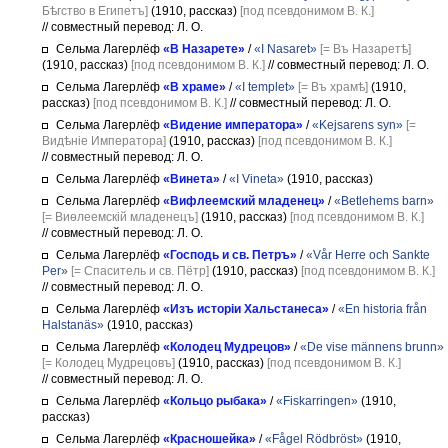
Бѣгство в Египетъ]
(1910, рассказ)
[под псевдонимом В. К.]
// совместный перевод: Л. О.
Сельма Лагерлёф
«В Назарете»
/
«I Nasaret»
[= Въ Назаретѣ]
(1910, рассказ)
[под псевдонимом В. К.]
// совместный перевод: Л. О.
Сельма Лагерлёф
«В храме»
/
«I templet»
[= Въ храмѣ]
(1910,
рассказ)
[под псевдонимом В. К.]
// совместный перевод: Л. О.
Сельма Лагерлёф
«Видение императора»
/
«Kejsarens syn»
[=
Видѣніе Императора]
(1910, рассказ)
[под псевдонимом В. К.]
// совместный перевод: Л. О.
Сельма Лагерлёф
«Винета»
/
«I Vineta»
(1910, рассказ)
Сельма Лагерлёф
«Вифлеемский младенец»
/
«Betlehems barn»
[= Виѳлеемскій младенецъ]
(1910, рассказ)
[под псевдонимом В. К.]
// совместный перевод: Л. О.
Сельма Лагерлёф
«Господь и св. Петръ»
/
«Vår Herre och Sankte
Per»
[= Спаситель и св. Пётр]
(1910, рассказ)
[под псевдонимом В. К.]
// совместный перевод: Л. О.
Сельма Лагерлёф
«Изъ исторіи Хальстанеса»
/
«En historia från
Halstanäs»
(1910, рассказ)
Сельма Лагерлёф
«Колодец Мудрецов»
/
«De vise männens brunn»
[= Колодец Мудрецовъ]
(1910, рассказ)
[под псевдонимом В. К.]
// совместный перевод: Л. О.
Сельма Лагерлёф
«Кольцо рыбака»
/
«Fiskarringen»
(1910,
рассказ)
Сельма Лагерлёф
«Красношейка»
/
«Fågel Rödbröst»
(1910,