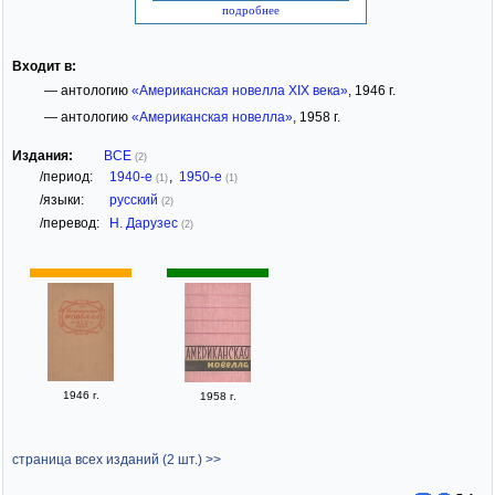
подробнее
Входит в:
— антологию
«Американская новелла XIX века»
, 1946 г.
— антологию
«Американская новелла»
, 1958 г.
Издания:
ВСЕ
(2)
/период:
1940-е
,
1950-е
(1)
(1)
/языки:
русский
(2)
/перевод:
Н. Дарузес
(2)
1946 г.
1958 г.
страница всех изданий (2 шт.) >>