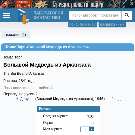
ЛАБОРАТОРИЯ
ФАНТАСТИКИ
поиск по жанру
расширенный
издания (2)
Томас Торп «Большой Медведь из Арканзаса»
Томас Торп
Большой Медведь из Арканзаса
The Big Bear of Arkansas
Рассказ,
1841
год
Язык написания: английский
Перевод на русский:
—
Н. Дарузес
(Большой Медведь из Арканзаса)
; 1946 г.
— 2 изд.
Рейтинг
Средняя оценка:
7.33
Оценок:
3
Моя оценка:
-