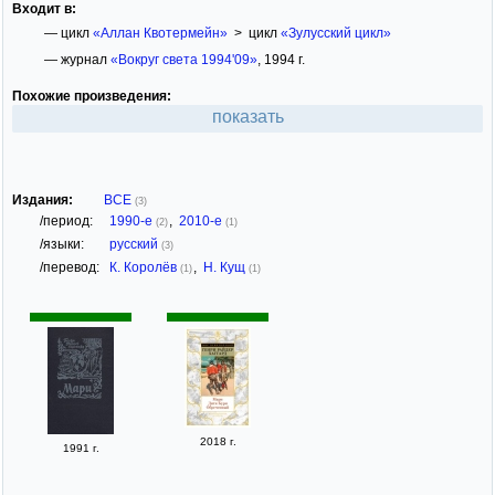
Входит в:
— цикл
«Аллан Квотермейн»
> цикл
«Зулусский цикл»
— журнал
«Вокруг света 1994'09»
, 1994 г.
Похожие произведения:
показать
Издания:
ВСЕ
(3)
/период:
1990-е
,
2010-е
(2)
(1)
/языки:
русский
(3)
/перевод:
К. Королёв
,
Н. Кущ
(1)
(1)
2018 г.
1991 г.