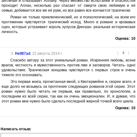
англичан и отказывает Аллану. Через множество испытаний и опасностей
проходит Аллан, несколько раз спасает от смерти свою любимую и её
семью, добивается все же её руки, но все равно все кончается трагически.
Роман не только приключенческий, но и психологический, на всем его
протяжении чувствуется трагический исход. Много в романе и кровавых
сцен, которые устраивает король зулусов Дингаан- реальная историческая
личность.
Оценка:
10
[
4
]
Hell87ad
,
15 августа 2014 г.
Спасибо автору за этот уникальный роман. Искренняя любовь, козни
врагов, честность и мужественность против лжи и заговоров. Читать- одно
удовольствие. Трагическая концовка чувствуется с первых строк и очень
тяжело это осознавать.
Это первая книга, прочитанная мной, о Квотермейне и, скорее всего, я
еще долго не возьмусь за прочтение следующих романов этой серии. Этот
роман нужно было читать не первым, как правильно, по хронологии, а
последним из всей серии, так как он очень эмоционален. И, я думаю, что
этот роман мне нужно было сделать последней жирной точкой всего цикла.
Оценка:
10
Написать отзыв: