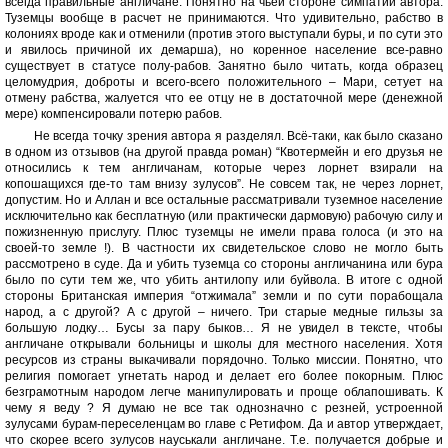
всегда правильные англичане. Понятно на чьей стороне симпатии автора.
Туземцы вообще в расчет не принимаются. Что удивительно, рабство в
колониях вроде как и отменили (против этого выступали буры, и по сути это
и явилось причиной их демарша), но коренное население все-равно
существует в статусе полу-рабов. Занятно было читать, когда образец
целомудрия, доброты и всего-всего положительного – Мари, сетует на
отмену рабства, жалуется что ее отцу не в достаточной мере (денежной
мере) компенсировали потерю рабов.
Не всегда точку зрения автора я разделял. Всё-таки, как было сказано
в одном из отзывов (на другой правда роман) “Квотермейн и его друзья не
относились к тем англичанам, которые через лорнет взирали на
копошащихся где-то там внизу зулусов”. Не совсем так, не через лорнет,
допустим. Но и Аллан и все остальные рассматривали туземное население
исключительно как бесплатную (или практически дармовую) рабочую силу и
пожизненную прислугу. Плюс туземцы не имели права голоса (и это на
своей-то земле !). В частности их свидетельское слово не могло быть
рассмотрено в суде. Да и убить туземца со стороны англичанина или бура
было по сути тем же, что убить антилопу или буйвола. В итоге с одной
стороны Британская империя “отжимала” земли и по сути порабощала
народ, а с другой? А с другой – ничего. Три старые медные гильзы за
большую лодку… Бусы за пару быков… Я не увидел в тексте, чтобы
англичане открывали больницы и школы для местного населения. Хотя
ресурсов из страны выкачивали порядочно. Только миссии. Понятно, что
религия помогает угнетать народ и делает его более покорным. Плюс
безграмотным народом легче манипулировать и проще облапошивать. К
чему я веду ? Я думаю не все так однозначно с резней, устроенной
зулусами бурам-переселенцам во главе с Ретифом. Да и автор утверждает,
что скорее всего зулусов науськали англичане. Т.е. получается добрые и