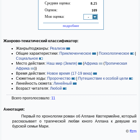
Средняя оценка:
8.25
Оценок:
109
Моя оценка:
-
подробнее
Жанрово-тематический классификатор:
Жанры/поджанры:
Реализм
Общие характеристики:
Приключенческое
|
Психологическое
|
Социальное
Место действия:
Наш мир (Земля)
(
Африка
(
Тропическая
Африка
)
)
Время действия:
Новое время (17-19 века)
Сюжетные ходы:
Пророчество
|
Путешествие к особой цели
Линейность сюжета:
Линейный
Возраст читателя:
Любой
Всего проголосовало:
11
Аннотация:
Первый по хронологии роман об Аллане Квотермейне, который
рассказывает о трагической любви юного Аллана к девушке из
бурской семьи Мари.
©
ffzm