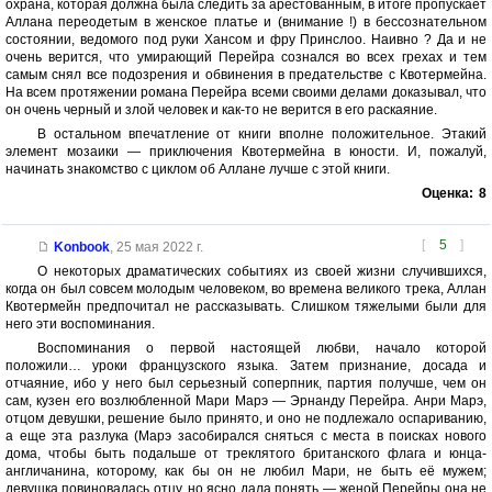
охрана, которая должна была следить за арестованным, в итоге пропускает
Аллана переодетым в женское платье и (внимание !) в бессознательном
состоянии, ведомого под руки Хансом и фру Принслоо. Наивно ? Да и не
очень верится, что умирающий Перейра сознался во всех грехах и тем
самым снял все подозрения и обвинения в предательстве с Квотермейна.
На всем протяжении романа Перейра всеми своими делами доказывал, что
он очень черный и злой человек и как-то не верится в его раскаяние.
В остальном впечатление от книги вполне положительное. Этакий
элемент мозаики — приключения Квотермейна в юности. И, пожалуй,
начинать знакомство с циклом об Аллане лучше с этой книги.
Оценка:
8
[
5
]
Konbook
,
25 мая 2022 г.
О некоторых драматических событиях из своей жизни случившихся,
когда он был совсем молодым человеком, во времена великого трека, Аллан
Квотермейн предпочитал не рассказывать. Слишком тяжелыми были для
него эти воспоминания.
Воспоминания о первой настоящей любви, начало которой
положили… уроки французского языка. Затем признание, досада и
отчаяние, ибо у него был серьезный соперпник, партия получше, чем он
сам, кузен его возлюбленной Мари Марэ — Эрнанду Перейра. Анри Марэ,
отцом девушки, решение было принято, и оно не подлежало оспариванию,
а еще эта разлука (Марэ засобирался сняться с места в поисках нового
дома, чтобы быть подальше от треклятого британского флага и юнца-
англичанина, которому, как бы он не любил Мари, не быть её мужем;
девушка повиновалась отцу, но ясно дала понять — женой Перейры она не