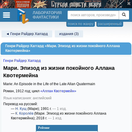
ЛАБОРАТОРИЯ
ФАНТАСТИКИ
поиск по жанру
расширенный
◄ Генри Райдер Хаггард
издания (3)
Генри Райдер Хаггард «Мари. Эпизод из жизни покойного Аллана
Квотермейна»
Генри Райдер Хаггард
Мари. Эпизод из жизни покойного Аллана
Квотермейна
Marie: An Episode in the Life of the Late Allan Quatermain
Роман,
1912
год; цикл
«Аллан Квотермейн»
Язык написания: английский
Перевод на русский:
—
Н. Кущ
(Мари)
; 1991 г.
— 1 изд.
—
К. Королёв
(Мари. Эпизод из жизни покойного Аллана
Квотермейна)
; 2018 г.
— 1 изд.
Рейтинг