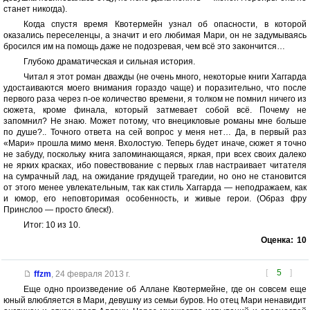
станет никогда).
Когда спустя время Квотермейн узнал об опасности, в которой
оказались переселенцы, а значит и его любимая Мари, он не задумываясь
бросился им на помощь даже не подозревая, чем всё это закончится…
Глубоко драматическая и сильная история.
Читал я этот роман дважды (не очень много, некоторые книги Хаггарда
удостаиваются моего внимания гораздо чаще) и поразительно, что после
первого раза через n-ое количество времени, я толком не помнил ничего из
сюжета, кроме финала, который затмевает собой всё. Почему не
запомнил? Не знаю. Может потому, что внецикловые романы мне больше
по душе?.. Точного ответа на сей вопрос у меня нет… Да, в первый раз
«Мари» прошла мимо меня. Вхолостую. Теперь будет иначе, сюжет я точно
не забуду, поскольку книга запоминающаяся, яркая, при всех своих далеко
не ярких красках, ибо повествование с первых глав настраивает читателя
на сумрачный лад, на ожидание грядущей трагедии, но оно не становится
от этого менее увлекательным, так как стиль Хаггарда — неподражаем, как
и юмор, его неповторимая особенность, и живые герои. (Образ фру
Принслоо — просто блеск!).
Итог: 10 из 10.
Оценка:
10
[
5
]
ffzm
,
24 февраля 2013 г.
Еще одно произведение об Аллане Квотермейне, где он совсем еще
юный влюбляется в Мари, девушку из семьи буров. Но отец Мари ненавидит