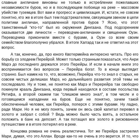
славные англичане виновны не только в истреблении пожелавших
независимости буров, но и в последующем побоище на реке – массовом
убийстве туземцев. Вот вам и прогресс и цивилизация. И, кстати, не совсем
понятно, кто же в итоге был тем подстрекателем, связующим звеном в цепи
политики англичан, направленной против буров ? Ясно, что этот
таинственный “кто-то” был из окружения Дингаана. Под подозрением
оказывается две личности – переводчик-англичанин и священник Оуэн.
Переводчика прикончили вместе с бурами, а Оуэн со всем своим
семейством благополучно убрался. В итоге Хаггард так и не ответил на этот
вопрос.
А так, конечно, да, про юного Квотермейна интересно читать. Про его
борьбу со злодеем Перейрой. Может только странным показаться, что Анри
Марэ до последнего держался этого Перейры. И если в начале книги это
воспринимается без вопросов – Перейра богат. То в конце выглядит
странно. Был намек на то, что, возможно, Перейра что-то знал о старых, не
совсем чистых делишках Марэ, но дальнейшего развития этой темы не
последовало. Ну и тоже, не понятно как Марэ и Перерейра так свободно
покинули крааль Дингаана, когда первый находился в составе посольства
Ретифа, а второй скажем так “слишком много знал”, в том числе и о
готовящемся нападении на буров. Еще не понятно, зачем такой
обеспеченный человек, как Перейра, поперся с этими бурами. Ну ладно,
ради Мари. Но я не могу понять, зачем он весь свой капитал перевел в
золото и забрал с собой ? Ведь можно было часть взять, а остальное
положить в банк на депозит. А так потащил все золото в рискованное
путешествие и в итоге потерял его в реке.
Концовка романа не очень реалистична. Тот же Перейра застрелил
Мари, думая, что это Аллан. Вроде как-то не очень в это верится. И то, что