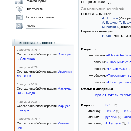
Рекомендации
Интервью,
1980
год
Язык написания: английский
Посетители
Перевод на русский:
Авторские колонки
—
А. Чертков
(Интерв
—
А. Бушуев
,
Т. Буш
Форум
—
М. Комцян
(Интерв
Перевод на немецкий:
—
Р. Хан
(Philip K. Dic
информация, новости
Входит в:
7 августа 2026 г.
Составлена библиография
Оливера
— сборник
«Who Writes Scie
К. Лэнгмида
— сборник
«Творцы мечты:
6 августа 2026 г.
— сборник
«Dream Makers: S
Составлена библиография
Вероники
— сборник
«Творцы мечты.
Дж. Генри
— сборник
«Последнее инт
5 августа 2026 г.
Составлена библиография
Махмуда
Статьи и интервью:
Эль-Сайеда
—
Чарльз Плэтт «Интервью
4 августа 2026 г.
Издания:
ВСЕ
Составлена библиография
Маркуса
(12)
Кливера
/период:
1980-е
,
1990
(5)
/языки:
русский
,
анг
(4)
3 августа 2026 г.
Составлена библиография
Моники
/перевод:
А. Бушуев
,
Т
(2)
Ким