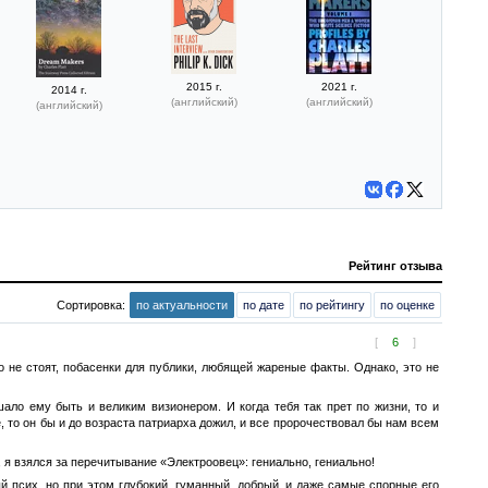
2015 г.
2021 г.
2014 г.
(английский)
(английский)
(английский)
Рейтинг отзыва
Сортировка:
по актуальности
по дате
по рейтингу
по оценке
[
6
]
 не стоят, побасенки для публики, любящей жареные факты. Однако, это не
ало ему быть и великим визионером. И когда тебя так прет по жизни, то и
 то он бы и до возраста патриарха дожил, и все пророчествовал бы нам всем
 я взялся за перечитывание «Электроовец»: гениально, гениально!
й псих, но при этом глубокий, гуманный, добрый, и даже самые спорные его