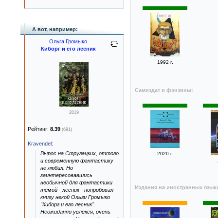
А вот, например:
Ольга Громыко
Киборг и его лесник
1992 г.
Самиздат и фэнзины:
2019
Рейтинг:
8.39
(691)
Kravendel
:
Вырос на Стругацких, оттого
2020 г.
и современную фантастику
не любил. Но
заинтересовавшись
необычной для фантастики
Издания на иностранных язык
темой - лесник - попробовал
книгу некой Ольги Громыко
"Киборг и его лесник".
Неожиданно увлёкся, очень