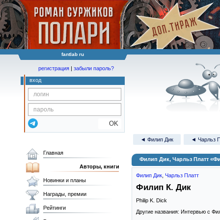
fantlab ru
регистрация
|
забыли пароль?
вход
OK
◄ Филип Дик
◄ Чарльз 
Главная
Филип Дик, Чарльз Платт «Фи
Авторы, книги
Филип Дик
,
Чарльз Платт
Новинки и планы
Филип К. Дик
Награды, премии
Philip K. Dick
Рейтинги
Другие названия: Интервью с Фили