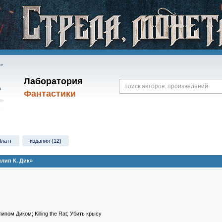
Лаборатория
Фантастики
Платт
издания (12)
лип К. Дик»
пом Диком; Killing the Rat; Убить крысу