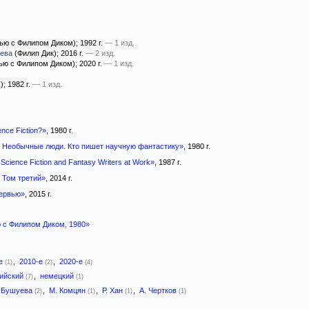
ью с Филипом Диком)
; 1992 г.
— 1 изд.
уева
(Филип Дик)
; 2016 г.
— 2 изд.
ью с Филипом Диком)
; 2020 г.
— 1 изд.
k)
; 1982 г.
— 1 изд.
nce Fiction?»
, 1980 г.
 Необычные люди. Кто пишет научную фантастику»
, 1980 г.
cience Fiction and Fantasy Writers at Work»
, 1987 г.
 Том третий»
, 2014 г.
ервью»
, 2015 г.
 с Филипом Диком, 1980»
-е
,
2010-е
,
2020-е
(1)
(2)
(4)
лийский
,
немецкий
(7)
(1)
. Бушуева
,
М. Комцян
,
Р. Хан
,
А. Чертков
(2)
(1)
(1)
(1)