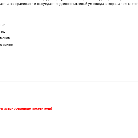
гают, а завораживают, и вынуждают подлинно пытливый ум всегда возвращаться к его 
6 г.
то:
оманом
безумным
регистрированные посетители!