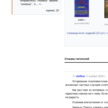
понравилось. Никаких "героев",
"злодеев", "о
...
>>
оценка: 10
1980 г.
(английский)
(ан
страница всех изданий (12 шт.) >
Отзывы читателей
vfvfhm
,
5 ноября 2025 г.
Устаревшие позитивистские 
исключает частных случаев «слет
Как раз-таки из интервью 
наркотики совсем ни к чему. Есл
на радость.
Освежив впечатления от это
Чарльзу Платту удалось оче