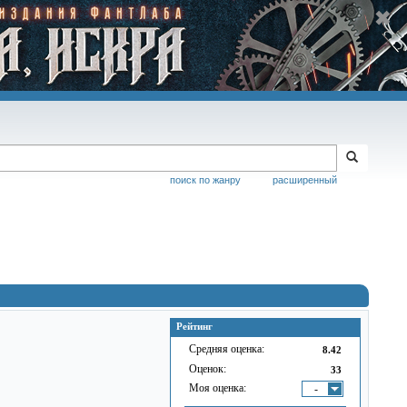
поиск по жанру
расширенный
Рейтинг
Средняя оценка:
8.42
Оценок:
33
Моя оценка:
-