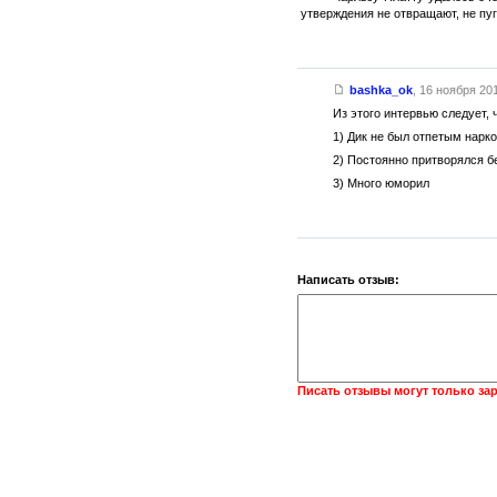
утверждения не отвращают, не пу
bashka_ok
,
16 ноября 201
Из этого интервью следует, ч
1) Дик не был отпетым нарк
2) Постоянно притворялся 
3) Много юморил
Написать отзыв:
Писать отзывы могут только за