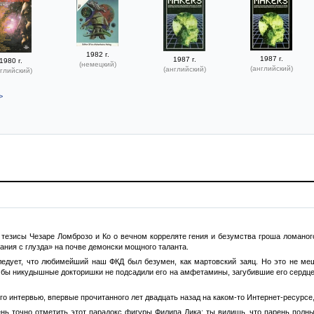
1982 г.
1987 г.
1987 г.
1980 г.
(немецкий)
(английский)
(английский)
глийский)
>
тезисы Чезаре Ломброзо и Ко о вечном корреляте гения и безумства гроша ломаного
ания с глузда» на почве демонски мощного таланта.
следует, что любимейший наш ФКД был безумен, как мартовский заяц. Но это не меш
и бы никудышные докторишки не подсадили его на амфетамины, загубившие его сердце,
го интервью, впервые прочитанного лет двадцать назад на каком-то Интернет-ресурсе,
нь точно отметить этот парадокс фигуры Филипа Дика: ты видишь, что парень полны