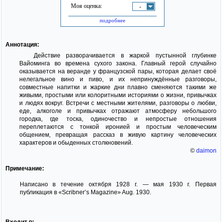
Моя оценка:
-
подробнее
Аннотация:
Действие разворачивается в жаркой пустынной глубинке
Вайоминга во времена сухого закона. Главный герой случайно
оказывается на веранде у французской пары, которая делает своё
нелегальное вино и пиво, и их непринуждённые разговоры,
совместные напитки и жаркие дни плавно сменяются такими же
живыми, простыми или колоритными историями о жизни, привычках
и людях вокруг. Встречи с местными жителями, разговоры о любви,
еде, алкоголе и привычках отражают атмосферу небольшого
городка, где тоска, одиночество и непростые отношения
переплетаются с тонкой иронией и простым человеческим
общением, превращая рассказ в живую картину человеческих
характеров и обыденных столкновений.
©
daimon
Примечание:
Написано в течение октября 1928 г. — мая 1930 г. Первая
публикация в «Scribner’s Magazine» Aug. 1930.
Входит в: