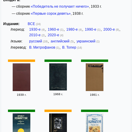
— сборник
«Победитель не получает ничего»
, 1933 г.
— сборник
«Первые сорок девять»
, 1938 г.
Издания:
ВСЕ
(24)
/период:
1930-е
,
1960-е
,
1980-е
,
1990-е
,
2000-е
,
(4)
(1)
(4)
(1)
(8)
2010-е
,
2020-е
(2)
(4)
/языки:
русский
,
английский
,
украинский
(18)
(5)
(1)
/перевод:
В. Митрофанов
,
В. Топер
(1)
(14)
1968 г.
1939 г.
1981 г.