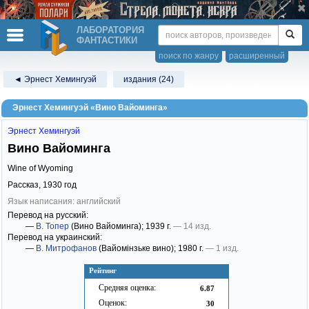
ЛАБОРАТОРИЯ
ФАНТАСТИКИ
поиск по жанру
расширенный
◄ Эрнест Хемингуэй
издания (24)
Эрнест Хемингуэй «Вино Вайоминга»
Эрнест Хемингуэй
Вино Вайоминга
Wine of Wyoming
Рассказ,
1930
год
Язык написания: английский
Перевод на русский:
—
В. Топер
(Вино Вайоминга)
; 1939 г.
— 14 изд.
Перевод на украинский:
—
В. Митрофанов
(Вайомінзьке вино)
; 1980 г.
— 1 изд.
Рейтинг
Средняя оценка:
6.87
Оценок:
30