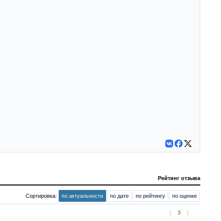
Рейтинг отзыва
Сортировка:
по актуальности
по дате
по рейтингу
по оценке
[
3
]