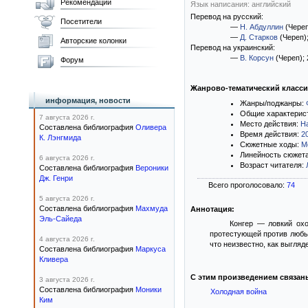
Рекомендации
Язык написания: английский
Перевод на русский:
Посетители
—
Н. Абдуллин
(Череп
—
Д. Старков
(Череп)
Авторские колонки
Перевод на украинский:
—
В. Корсун
(Череп)
;
Форум
Жанрово-тематический класс
информация, новости
Жанры/поджанры:
Общие характерис
7 августа 2026 г.
Место действия:
Н
Составлена библиография
Оливера
Время действия:
2
К. Лэнгмида
Сюжетные ходы:
М
Линейность сюжет
6 августа 2026 г.
Возраст читателя:
Составлена библиография
Вероники
Дж. Генри
Всего проголосовало:
74
5 августа 2026 г.
Составлена библиография
Махмуда
Аннотация:
Эль-Сайеда
Конгер — ловкий охо
протестующей против любых
4 августа 2026 г.
что неизвестно, как выгля
Составлена библиография
Маркуса
Кливера
С этим произведением связан
3 августа 2026 г.
Составлена библиография
Моники
Холодная война
Ким