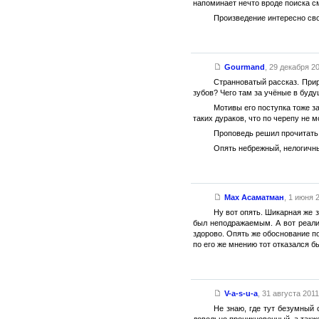
напоминает нечто вроде поиска с
Произведение интересно сво
Gourmand
,
29 декабря 20
Странноватый рассказ. Прир
зубов? Чего там за учёные в буду
Мотивы его поступка тоже за
таких дураков, что по черепу не м
Проповедь решил прочитать 
Опять небрежный, нелогичны
Мах Асаматман
,
1 июня 2
Ну вот опять. Шикарная же 
был неподражаемым. А вот реализ
здорово. Опять же обоснование по
по его же мнению тот отказался б
V-a-s-u-a
,
31 августа 2011 
Не знаю, где тут безумный
довольно проникновенный, а также