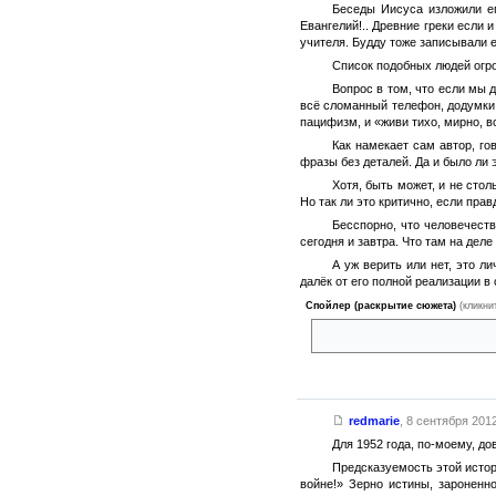
Беседы Иисуса изложили ег
Евангелий!.. Древние греки если 
учителя. Будду тоже записывали е
Список подобных людей огром
Вопрос в том, что если мы д
всё сломанный телефон, додумки и
пацифизм, и «живи тихо, мирно, во
Как намекает сам автор, го
фразы без деталей. Да и было ли
Хотя, быть может, и не сто
Но так ли это критично, если пра
Бесспорно, что человечест
сегодня и завтра. Что там на деле
А уж верить или нет, это л
далёк от его полной реализации в
Спойлер (раскрытие сюжета)
(кликни
«Если б кто мне доказал, что 
redmarie
,
8 сентября 2012
Для 1952 года, по-моему, д
Предсказуемость этой истор
войне!» Зерно истины, зароненн