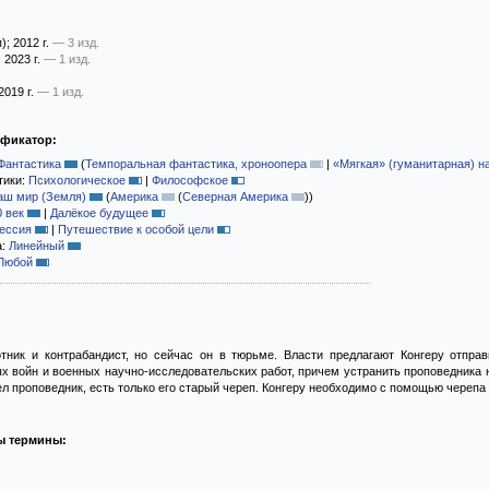
)
; 2012 г.
— 3 изд.
; 2023 г.
— 1 изд.
 2019 г.
— 1 изд.
ификатор:
Фантастика
(
Темпоральная фантастика, хроноопера
|
«Мягкая» (гуманитарная) н
тики:
Психологическое
|
Философское
аш мир (Земля)
(
Америка
(
Северная Америка
)
)
0 век
|
Далёкое будущее
ессия
|
Путешествие к особой цели
а:
Линейный
Любой
тник и контрабандист, но сейчас он в тюрьме. Власти предлагают Конгеру отправ
 войн и военных научно-исследовательских работ, причем устранить проповедника на
дел проповедник, есть только его старый череп. Конгеру необходимо с помощью череп
ы термины: