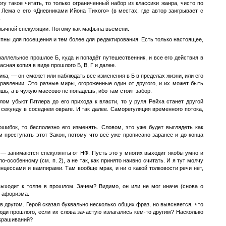
у такое читать, то только ограниченный набор из классики жанра, чисто по
 Лема с его «Дневниками Ийона Тихого» (в местах, где автор заигрывает с
.
обычной спекуляции. Потому как мафына вьемени:
упны для посещения и тем более для редактирования. Есть только настоящее,
аллельное прошлое Б, куда и попадёт путешественник, и все его действия в
ная копия в виде прошлого Б, В, Г и далее.
а, — он сможет или наблюдать все изменения в Б в пределах жизни, или его
правлении. Это разные миры, огороженные один от другого, и их может быть
шь, а в чужую массово не попадёшь, ибо там стоит забор.
ом убьют Гитлера до его прихода к власти, то у руля Рейха станет другой
 секунду в соседнем овраге. И так далее. Саморегуляция временного потока,
шибок, то бесполезно его изменять. Словом, это уже будет выглядеть как
 преступать этот Закон, потому что всё уже прописано заранее и до конца
о) — занимаются спекулянты от НФ. Пусть это у многих выходит якобы умно и
о-особенному (см. п. 2), а не так, как принято наивно считать. И я тут молчу
цессами и вампирами. Там вообще мрак, и ни о какой толковости речи нет,
 выходит к толпе в прошлом. Зачем? Видимо, он или не мог иначе (снова о
и афоризма.
в другом. Герой сказал буквально несколько общих фраз, но выясняется, что
люди прошлого, если их слова зачастую излагались кем-то другим? Насколько
украшиваний?