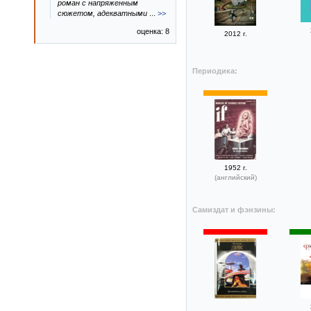
роман с напряженным
сюжетом, адекватными
...
>>
оценка: 8
2012 г.
Периодика:
1952 г.
(английский)
Самиздат и фэнзины: