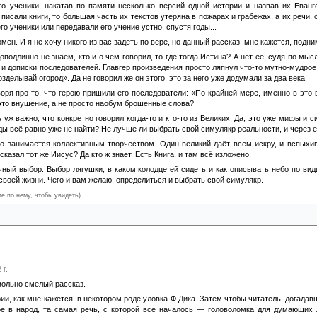
о ученики, накатав по памяти несколько версий одной истории и назвав их Еванге
и писали книги, то большая часть их текстов утеряна в пожарах и грабежах, а их речи
го ученики или передавали его учение устно, спустя годы...
ен. И я не хочу никого из вас задеть по вере, но данный рассказ, мне кажется, подни
оподлинно не знаем, кто и о чëм говорил, то где тогда Истина? А нет её, судя по мы
 дописки последователей. Главгер произведения просто ляпнул что-то мутно-мудрое, 
зделывай огород». Да не говорил же он этого, это за него уже додумали за два века!
воря про то, что герою пришили его последователи: «По крайней мере, именно в эт
 это внушение, а не просто наобум брошенные слова?
ль уж важно, что конкретно говорил когда-то и кто-то из Великих. Да, это уже мифы 
вды всё равно уже не найти? Не лучше ли выбрать свой симулякр реальности, и через 
во занимается коллективным творчеством. Один великий даёт всем искру, и вспыхи
 сказал тот же Иисус? Да кто ж знает. Есть Книга, и там всё изложено.
ичный выбор. Выбор лягушки, в каком колодце ей сидеть и как описывать небо по ви
 своей жизни. Чего и вам желаю: определиться и выбрать свой симулякр.
те по нему, чтобы увидеть)
Христос вне истины, и действительно было бы, что истина вне Христа, то мне лучше хо
 г.
овольно смелый рассказ.
ии, как мне кажется, в некотором роде уловка Ф.Дика. Затем чтобы читатель, догада
ое в народ, та самая речь, с которой все началось — головоломка для думающих