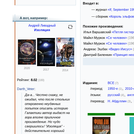
Входит в:
— журнал
«If, September 1
— сборник
«Король эльфов
А вот, например:
Андрей Ливадный
Похожие произведения:
Изоляция
Илья Варшавский
«Петля гистер
Майкл Муркок
«Се человек»
(19
Майкл Муркок
«Се человек»
(19
Андреас Эшбах
«Видео Иисус»
Дмитрий Биленкин
«Принцип не
2020
2017
2014
Рейтинг:
8.02
(100)
Издания:
ВСЕ
(7)
/период:
1950-е
,
2010
Darth_Veter
:
(1)
/языки:
русский
,
анг
Да-а... Честно скажу, не
(4)
ожидал, что после стольких
/перевод:
Н. Абдуллин
,
(3)
откровенно неудачных
попыток описать историю
Галактики автор выдаст на
гора вполне приличное
произведение. Но чудо
свершилось! "Изоляция" -
действительно хороший