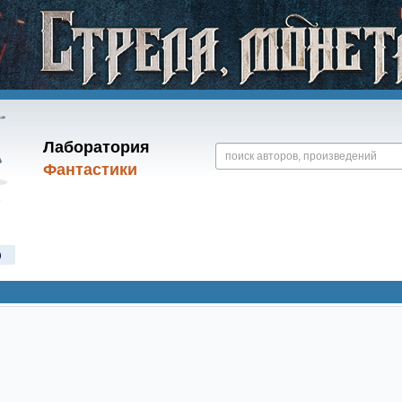
Лаборатория
Фантастики
)