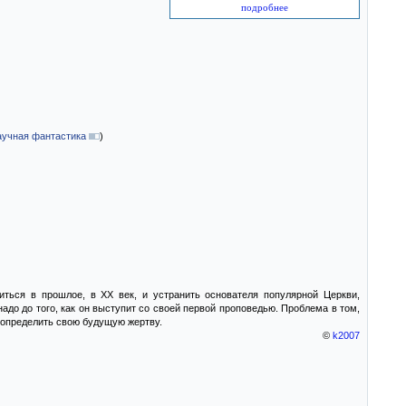
подробнее
аучная фантастика
)
иться в прошлое, в XX век, и устранить основателя популярной Церкви,
до до того, как он выступит со своей первой проповедью. Проблема в том,
а определить свою будущую жертву.
©
k2007