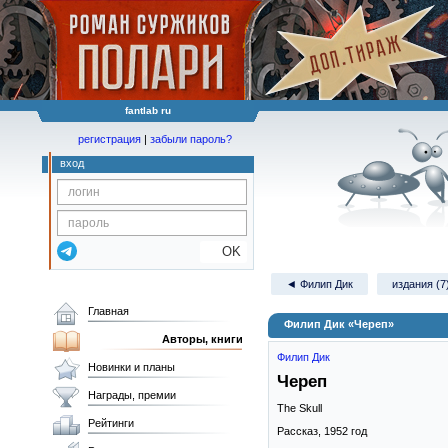
fantlab ru
регистрация
|
забыли пароль?
вход
OK
◄ Филип Дик
издания (7
Главная
Филип Дик «Череп»
Авторы, книги
Филип Дик
Новинки и планы
Череп
Награды, премии
The Skull
Рейтинги
Рассказ,
1952
год