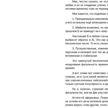
Мне, честно сказать, не ос
любви и из-за синдрома утёнка.
петлями времени) тоже не перевари
Мне кажется, что подобная 
1. Принципиально невозможн
а всё остальное ещё иллюзорнее 
2. Мафына возможна, но при
прошлом Б не приведут ни к чему 
Настоящее Б в любом случае
выбросит обратно в А). Это как 
бесконечное число. То есть сколь
3. Путешественник, изменя
персонаж и натворит всё тех же д
мгновенная и стабильная.
Это замкнутый бесконечный
неодолимая фатальность времени
времён.
А вот этими вот сюжетами: 
толково, но в сути своей является
про совсем конченых пейсателей 
только суетная популярность и ц
Ну и, конечно, странная л
фатальности), или же Дик упустил
Кстати об афоризмах. Пожал
на основе его речи возникла цел
можно верить этим другим, точн