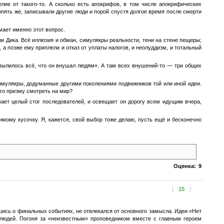
лие от такого-то. А сколько есть апокрифов, в том числе апокрифических
, опять же, записывали другие люди и порой спустя долгое время после смерти
мает именно этот вопрос.
сли Дика. Всё иллюзия и обман, симулякры реальности, тени на стене пещеры;
а позже ему приплели и отказ от уплаты налогов, и неолуддизм, и тотальный
о вылилось всё, что он внушал людям». А там всех внушений-то — три общих
и симулякры, додуманные другими поколениями подвижников той или иной идеи.
его призму смотреть на мир?
вает целый стог последователей, и освещает он дорогу всем идущим вчера,
димому кусочку. Я, кажется, свой выбор тоже делаю, пусть ещё и бесконечно
телось бы оставаться со Христом, нежели с истиной». Ф. Достоевский.
Оценка:
9
[
15
]
вшись о финальных событиях, не отвлекался от основного замысла. Идеи «Нет
 людей. Погоня за «неизвестным» проповедником вместе с главным героем