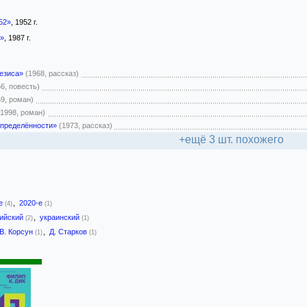
952»
, 1952 г.
»
, 1987 г.
езиса»
(1968, рассказ)
66, повесть)
69, роман)
(1998, роман)
определённости»
(1973, рассказ)
+ещё 3 шт. похожего
-е
,
2020-е
(4)
(1)
лийский
,
украинский
(2)
(1)
В. Корсун
,
Д. Старков
(1)
(1)