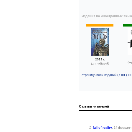
Издания на иностранных язык
2013 г.
(ук
(английский)
страница всех изданий (7 шт.) >>
Отзывы читателей
fail of reality
,
14 февраля 