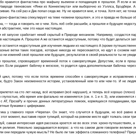
обо нравится фантастика про мафыну вьемени и попаданцев в прошлое. Я если и мог
 Навроде твеновских «Янки из Коннектикута» или выборочно из Уэллса, Брэдбери. А
ваю. На сей раз и Дик попал сюда же. Ну не нравится мне, и точка. Хотя нет, не точка
хроно-фантастика спекулирует на теме «измени прошлое», и это и правда не больше 
а, — тогда и говорить не о чем. Хоть лоб себе расшиби, а прошлое и будущее недост
и абстрактнее, чем это наше настоящее.
 её запуске сработает некий скрытый в Природе механизм. Например, создастся пар
в настоящем А. Прошлое А же останется недоступным, потому что будет делаться запас
 останется недоступным для изучения людьми из настоящего А (кроме путешественник
разные ветки таких поездов, которые никогда не пересекаются, но идут в схожем на
ко ни изменяй своё прошлое или будущее, результатов в своей реальности ты не увиди
я прошлое, спровоцирует временной поток к саморегуляции. Допустим, если в прошл
ел. Если раздавят бабочку в мезозое, то родится одна дополнительная бабочка через
 цикл, потому что если поток времени способен к саморегуляции и исправлению о
, будто Закон неизменности истории, установленный кем-то или чем-то. И не людям
прилетел на сто лет назад, всё исправил (всё нарушил), и теперь всё хорошо (плох
 глупостью, ибо время или фатально не изменяется (см. п. 1 и п. 3), или изменяется п
с АТ, ПрозаРу и прочих донных литературных помоек, кормящихся попаданцами, прин
ветные бумажки с циферками.
огика у главного героя «Черепа». Он знает, что случится в будущем, но всё равно
 этот момент, выставив героя тупицей, который на ровном месте идёт толкать свои тр
уй, самая интересная идея рассказа кроется не во всех этих хроно-путешествиях, а 
ая религия. Невольно закрадывается вопрос: а что на самом деле говорили великие 
о ли они передали чужую мысль? Не было ли там эффекта сломанного телефона? При