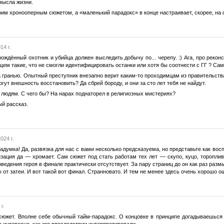
мысла жизни.
им хронооперным сюжетом, а «маленький парадокс» в конце настраивает, скорее, на
14 г.
ождённый охотник и убийца должен выследить добычу по... черепу. :) Ага, про рекон
щем такие, что не смогли идентифицировать останки или хотя бы соотнести с ГГ ? Сам-
 гранью. Опытный преступник внезапно верит каким-то проходимцам из правительства, 
огут внешность восстановить? Да сбрей бороду, и они за сто лет тебя не найдут.
людям. С чего бы? На нарах поднаторел в религиозных мистериях?
й рассказ.
024 г.
задумка! Да, развязка для нас с вами несколько предсказуема, но представьте как в
ация да — хромает. Сам сюжет под стать работам тех лет — скупо, куцо, торопливо
ведения героя в финале практически отсутствует. За пару страниц до он как раз разм
ы от затеи. И вот такой вот финал. Странновато. И тем не менее здесь очень хорошо
г.
 сюжет. Вполне себе обычный тайм-парадокс. О концовке в принципе догадываешься
 интересно, как его впоследствии интерпретировали.