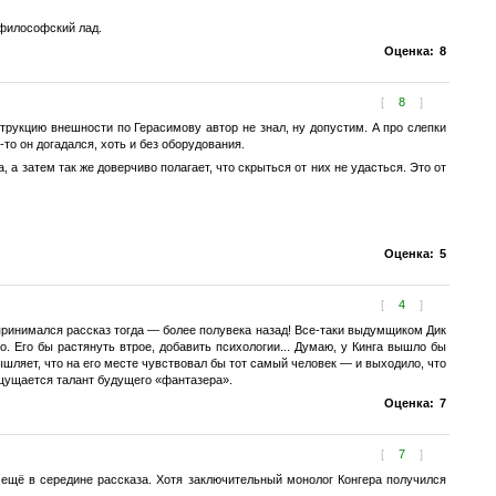
 философский лад.
Оценка:
8
[
8
]
струкцию внешности по Герасимову автор не знал, ну допустим. А про слепки
то он догадался, хоть и без оборудования.
а затем так же доверчиво полагает, что скрыться от них не удасться. Это от
Оценка:
5
[
4
]
оспринимался рассказ тогда — более полувека назад! Все-таки выдумщиком Дик
. Его бы растянуть втрое, добавить психологии... Думаю, у Кинга вышло бы
ышляет, что на его месте чувствовал бы тот самый человек — и выходило, что
 ощущается талант будущего «фантазера».
Оценка:
7
[
7
]
 ещё в середине рассказа. Хотя заключительный монолог Конгера получился