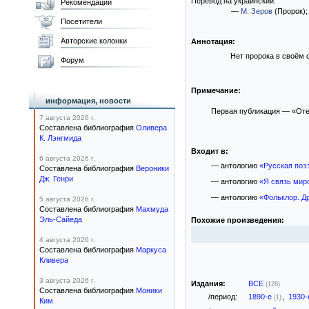
Перевод на украинский:
Рекомендации
—
М. Зеров
(Пророк)
;
Посетители
Авторские колонки
Аннотация:
Нет пророка в своём о
Форум
Примечание:
информация, новости
Первая публикация — «Отече
7 августа 2026 г.
Составлена библиография
Оливера
К. Лэнгмида
Входит в:
6 августа 2026 г.
— антологию
«Русская поэз
Составлена библиография
Вероники
Дж. Генри
— антологию
«Я связь мир
— антологию
«Фольклор. Др
5 августа 2026 г.
Составлена библиография
Махмуда
Эль-Сайеда
Похожие произведения:
4 августа 2026 г.
Составлена библиография
Маркуса
Кливера
3 августа 2026 г.
Издания:
ВСЕ
(128)
Составлена библиография
Моники
/период:
1890-е
,
1930
(1)
Ким