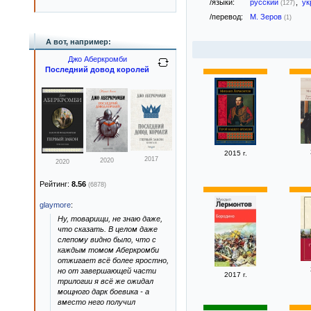
/языки:
русский
,
ук
(127)
/перевод:
М. Зеров
(1)
А вот, например:
Джо Аберкромби
Последний довод королей
2015 г.
2017
2020
2020
Рейтинг:
8.56
(6878)
glaymore
:
Ну, товарищи, не знаю даже,
что сказать. В целом даже
слепому видно было, что с
каждым томом Аберкромби
отжигает всё более яростно,
но от завершающей части
2017 г.
трилогии я всё же ожидал
мощного дарк боевика - а
вместо него получил