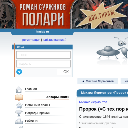
fantlab ru
регистрация
|
забыли пароль?
вход
OK
◄ Михаил Лермонтов
из
Главная
Михаил Лермонтов «Пророк («
Авторы, книги
Михаил Лермонтов
Новинки и планы
Пророк («С тех пор 
Награды, премии
Стихотворение,
1844
год (год на
Рейтинги
Язык написания: русский