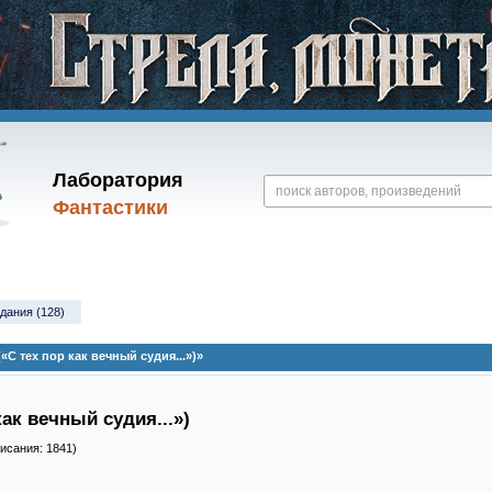
Лаборатория
Фантастики
дания (128)
С тех пор как вечный судия...»)»
как вечный судия...»)
писания: 1841)