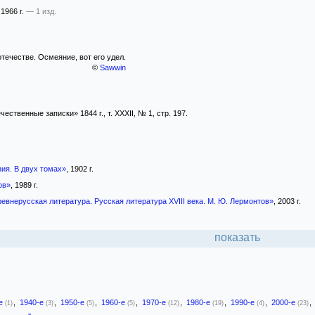
 1966 г.
— 1 изд.
течестве. Осмеяние, вот его удел.
©
Sawwin
ственные записки» 1844 г., т. XXXII, № 1, стр. 197.
ия. В двух томах»
, 1902 г.
ов»
, 1989 г.
евнерусская литература. Русская литература XVIII века. М. Ю. Лермонтов»
, 2003 г.
показать
-е
,
1940-е
,
1950-е
,
1960-е
,
1970-е
,
1980-е
,
1990-е
,
2000-е
,
(1)
(3)
(5)
(5)
(12)
(19)
(4)
(23)