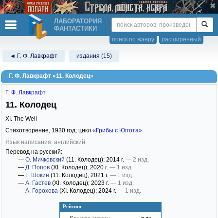
ЛАБОРАТОРИЯ
ФАНТАСТИКИ
поиск по жанру
расширенный
◄ Г. Ф. Лавкрафт
издания (15)
Г. Ф. Лавкрафт «11. Колодец»
Г. Ф. Лавкрафт
11. Колодец
XI. The Well
Стихотворение,
1930
год; цикл
«Грибы с Юггота»
Язык написания: английский
Перевод на русский:
—
О. Мичковский
(11. Колодец)
; 2014 г.
— 2 изд.
—
Д. Попов
(XI. Колодец)
; 2020 г.
— 1 изд.
—
Г. Шокин
(11. Колодец)
; 2021 г.
— 1 изд.
—
А. Гастев
(XI. Колодец)
; 2023 г.
— 1 изд.
—
А. Горохова
(XI. Колодец)
; 2024 г.
— 1 изд.
Рейтинг