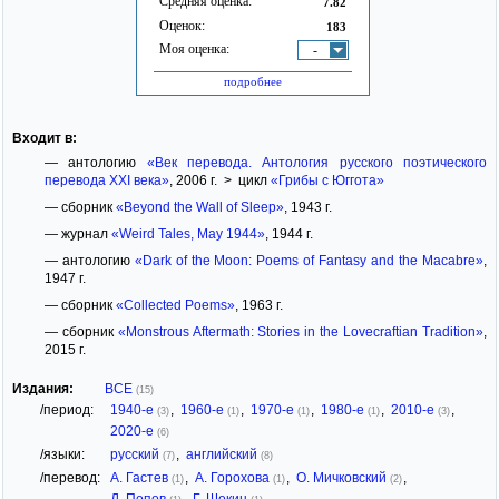
Средняя оценка:
7.82
Оценок:
183
Моя оценка:
-
подробнее
Входит в:
— антологию
«Век перевода. Антология русского поэтического
перевода XXI века»
, 2006 г. > цикл
«Грибы с Юггота»
— сборник
«Beyond the Wall of Sleep»
, 1943 г.
— журнал
«Weird Tales, May 1944»
, 1944 г.
— антологию
«Dark of the Moon: Poems of Fantasy and the Macabre»
,
1947 г.
— сборник
«Collected Poems»
, 1963 г.
— сборник
«Monstrous Aftermath: Stories in the Lovecraftian Tradition»
,
2015 г.
Издания:
ВСЕ
(15)
/период:
1940-е
,
1960-е
,
1970-е
,
1980-е
,
2010-е
,
(3)
(1)
(1)
(1)
(3)
2020-е
(6)
/языки:
русский
,
английский
(7)
(8)
/перевод:
А. Гастев
,
А. Горохова
,
О. Мичковский
,
(1)
(1)
(2)
Д. Попов
,
Г. Шокин