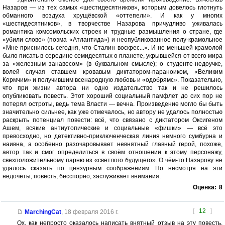
Назаров — из тех самых «шестидесятников», которым довелось глотнуть
обманного воздуха хрущёвской «оттепели». И как у многих
«шестидесятников», в творчестве Назарова причудливо уживалась
романтика комсомольских строек и трудные размышления о стране, где
«убили слово» (поэма «Атлантида») и неопубликованное полу-крамольное
«Мне приснилось сегодня, что Сталин воскрес...». И не меньшей крамолой
было писать в середине семидесятых о планете, укрывшейся от всего мира
за «железным занавесом» (в буквальном смысле); о студенте-недоучке,
волей случая ставшем кровавым диктатором-параноиком, «Великим
Кормчим» и получившим всенародную любовь и «одобрямс». Показательно,
что при жизни автора ни одно издательство так и не решилось
опубликовать повесть. Этот хороший социальный памфлет до сих пор не
потерял остроты, ведь тема Власти — вечна. Произведение могло бы быть
значительно сильнее, как уже отмечалось, но автору не удалось полностью
раскрыть потенциал повести: всё, что связано с диктатором Оксигеном
Ашем, всякие антиутопические и социальные «фишки» — всё это
превосходно, но детективно-приключенческая линия немного сумбурна и
наивна, а особенно разочаровывает невнятный главный герой, похоже,
автор так и смог определиться в своём отношении к этому персонажу,
свехположительному парню из «светлого будущего». О чём-то Назарову не
удалось сказать по цензурным соображениям. Но несмотря на эти
недочёты, повесть, бесспорно, заслуживает внимания.
Оценка:
8
[
12
]
MarchingCat
,
18 февраля 2016 г.
Ох, как непросто оказалось написать внятный отзыв на эту повесть.