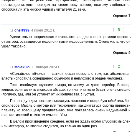
Современный потребитель прекрасного, безнадежно испорченный
постмодернизмом, повидал на своем веку всякое, поэтому любопытно,
способна ли эта книжка удивить читателя 21 века.
Оценка:
7
[
5
]
chert999
,
4 июня 2012 г.
Удивительно пророческая и очень смелая для своего времени повесть
от автора, оставшегося недопонятым и недооцененным. Очень жаль, что он
ушел так рано...
Оценка:
9
[
2
]
Molekulo
,
11 января 2024 г.
«Силайское яблоко» — сатирическая повесть о том, как абсолютная
власть испортила совершенно обычного и неплохого в общем человека.
Текст изобилует шутками юмора, по-моему, их даже перебор. В конце
концов, если шутить в каждом абзаце, то или читателю будет очень смешно
(логично, да), или он устанет от их количества. Я устал.
По поводу идеи повести выскажусь косвенно и попробую обойтись без
спойлеров. Мысль о методе или технологии, как диктатура смогла привести
планету ко всеобщему процветанию, мне показалась очень надуманной и
фантастической в плохом смысле. Увы.
В целом произведение среднее, если не ждать особо глубоких мыслей
или метафор, то вполне сгодится, но только на один раз.