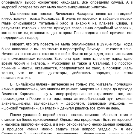
определяли выбор конкретного кандидата. Все определял случай. А в
кадровой лотерее тех лет было много выигрышных билетов».
Малоизвестная повесть Вячеслава Назарова является наглядной
иллюстрацией тезиса Коржакова. В очень интересной и забавной первой
главе описываются тотальный хаос и анархия на планете Свира, в
результате которых к власти приходит совершенно случайный человек и,
как полагается, становится диктатором. По парадоксальной причине: его
поддерживает народ.
Говорят, что эта повесть не была опубликована в 1970-е годы, когда
была написана, а вышла только в перестройку. Почему – не совсем ясно.
Ничего явно «антисоветского» я в ней и близко не углядел, разве что намек
на «пожизненных» генсеков. Зато она дает понять, почему народ одно
время любил и Гитлера, и Муссолини (а также и Сталина). По простой
причине – массы, оказывается, предпочитают не хаос, а порядок. Жаль
только, что не все диктаторы, добившись порядка, на этом
останавливались.
В «Силайском яблоке» интересно не только это. Читатель, помнящий
«лихие девяностые», без ошибки их узнает. Анархия на Свире до прихода
Великого Кормчего — суть гипертрофированное отражение того, что
происходило в России в те годы, когда антигорбачевский путч сменялся
антиельцинским, ваучеризация – дефолтом, залоговые аукционы —
«шоковой терапией», а к власти и деньгам рвались все, кому не лень.
После ураганной первой главы повесть немного сбавляет темп и
становится более приземленной. Однако она продолжает быть интересной
и насквозь приключенческой, и в ней относительно неожиданная концовка.
В процессе чтения можно задать себе вопрос: угадаю ли я ее?