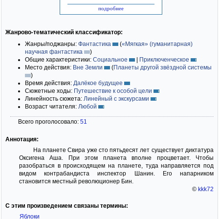
подробнее
Жанрово-тематический классификатор:
Жанры/поджанры:
Фантастика
(
«Мягкая» (гуманитарная)
научная фантастика
)
Общие характеристики:
Социальное
|
Приключенческое
Место действия:
Вне Земли
(
Планеты другой звёздной системы
)
Время действия:
Далёкое будущее
Сюжетные ходы:
Путешествие к особой цели
Линейность сюжета:
Линейный с экскурсами
Возраст читателя:
Любой
Всего проголосовало:
51
Аннотация:
На планете Свира уже сто пятьдесят лет существует диктатура
Оксигена Аша. При этом планета вполне процветает. Чтобы
разобраться в происходящем на планете, туда направляется под
видом контрабандиста инспектор Шанин. Его напарником
становится местный революционер Бин.
©
kkk72
С этим произведением связаны термины:
Яблоки