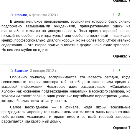
Оценка:
7
[
3
]
stas-no
,
4 февраля 2023 г.
В целом неплохое произведение, восприятие которого было сильно
подпорчено завышенными ожиданиями, приобретенными здесь на
фанталабе в отзывах на данную повесть. Язык просто хороший, но он
никакой не особенно литературный или особенно поэтичный — написано
крепко, профессионально, диалоги хороши, но не более того. Относительно
содержания — это скорее притча о власти в форме шпионского триллера.
Но никаких глубин не ждите.
Оценка:
7
[
3
]
Зангези
,
3 января 2012 г.
Особенно по-иному воспринимается эта повесть сегодня, когда
всевозможные теории заговора тайных обществ заполонили средства
массовой информации. Некоторые даже рассматривают «Силайское
яблоко» как косвенное подтверждение концепции масонского заговора, но
тем самым ставят себя на один уровень с партийными перестраховщиками,
которые боялись печатать эту повесть.
Самое неожиданное — в финале, когда якобы всесильные
предводители «проницательных» оказываются всего лишь марионетками
собственного механизма, и орден вместе со всей теорией заговора
рассыпается, как карточный домик.
Оценка:
7