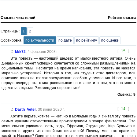
Отзывы читателей
Рейтинг отзыва
Страницы:
1
2
Сортировка:
по актуальности
по дате
по рейтингу
по оценке
[
15
]
kkk72
,
4 февраля 2008 г.
Эта повесть — настоящий шедевр от малоизвестного автора. Очень
динамичный сюжет успешно сочетается со сложными размышлениями на
социальные темы. Несмотря на время написания, эта повесть не кажется
морально устаревшей. История о том, как студент стал диктатором, или
описание гонок на козлах заслуживают особого упоминания. И все таки, в
первую очередь эта книга рассказывает о власти и о том, что она может
сделать с людьми. Рекомендую к прочтению!
Оценка:
9
[
14
]
Darth_Veter
,
30 июня 2020 г.
Хотите верьте, хотите — нет, но в молодые годы я считал эту повесть
самым лучшим отечественным произведением в жанре фантастики. Это
меня самого удивляло: есть, ведь, Ефремов, Стругацкие, Кир Булычев и
множество других известнейших писателей! Почему мне так нравился
какой-то Назаров? Один из фрагментов я даже выучил наизусть — тот, где в