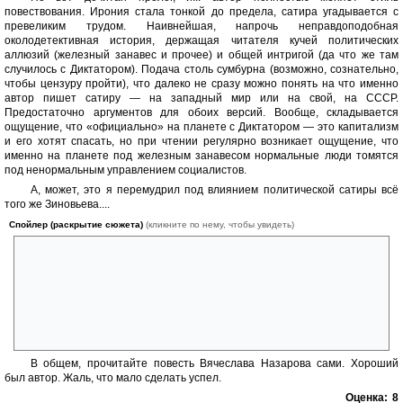
повествования. Ирония стала тонкой до предела, сатира угадывается с
превеликим трудом. Наивнейшая, напрочь неправдоподобная
околодетективная история, держащая читателя кучей политических
аллюзий (железный занавес и прочее) и общей интригой (да что же там
случилось с Диктатором). Подача столь сумбурна (возможно, сознательно,
чтобы цензуру пройти), что далеко не сразу можно понять на что именно
автор пишет сатиру — на западный мир или на свой, на СССР.
Предостаточно аргументов для обоих версий. Вообще, складывается
ощущение, что «официально» на планете с Диктатором — это капитализм
и его хотят спасать, но при чтении регулярно возникает ощущение, что
именно на планете под железным занавесом нормальные люди томятся
под ненормальным управлением социалистов.
А, может, это я перемудрил под влиянием политической сатиры всё
того же Зиновьева....
Спойлер (раскрытие сюжета)
(кликните по нему, чтобы увидеть)
В мероприятии участвовали две группы: испытаемая и испытающая.
Эти группы состояли из одних и тех же лиц. Испытаемые знали, что
за ними ведется наблюдение. Испытающие знали о том, что
испытаемым это известно. Испытаемые знали о том, что
испытающие знали о том, что это им известно. И так до конца. При
этом испытающая и испытаемая группы были автономны и не
оказывали друг на друга влияния. (с) Зиновьев «Зияющие высоты»
В общем, прочитайте повесть Вячеслава Назарова сами. Хороший
был автор. Жаль, что мало сделать успел.
Оценка:
8