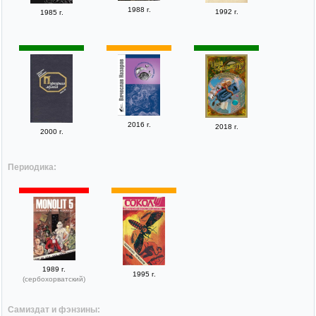
1988 г.
1992 г.
1985 г.
2016 г.
2018 г.
2000 г.
Периодика:
1989 г.
1995 г.
(сербохорватский)
Самиздат и фэнзины: