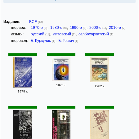
Издания:
ВСЕ
(13)
/период:
1970-е
,
1980-е
,
1990-е
,
2000-е
,
2010-е
(2)
(5)
(3)
(1)
(2)
/языки:
русский
,
литовский
,
сербохорватский
(11)
(1)
(1)
/перевод:
Б. Куркулис
,
Б. Тошич
(1)
(1)
1978 г.
1982 г.
1978 г.