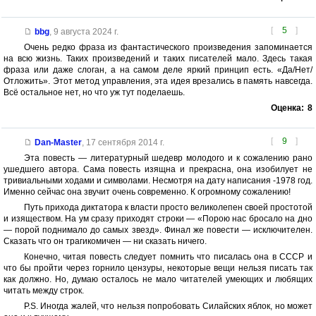
[
5
]
bbg
,
9 августа 2024 г.
Очень редко фраза из фантастического произведения запоминается
на всю жизнь. Таких произведений и таких писателей мало. Здесь такая
фраза или даже слоган, а на самом деле яркий принцип есть. «Да/Нет/
Отложить». Этот метод управления, эта идея врезались в память навсегда.
Всё остальное нет, но что уж тут поделаешь.
Оценка:
8
[
9
]
Dan-Master
,
17 сентября 2014 г.
Эта повесть — литературный шедевр молодого и к сожалению рано
ушедшего автора. Сама повесть изящна и прекрасна, она изобилует не
тривиальными ходами и символами. Несмотря на дату написания -1978 год.
Именно сейчас она звучит очень современно. К огромному сожалению!
Путь прихода диктатора к власти просто великолепен своей простотой
и изяществом. На ум сразу приходят строки — «Порою нас бросало на дно
— порой поднимало до самых звезд». Финал же повести — исключителен.
Сказать что он трагикомичен — ни сказать ничего.
Конечно, читая повесть следует помнить что писалась она в СССР и
что бы пройти через горнило цензуры, некоторые вещи нельзя писать так
как должно. Но, думаю осталось не мало читателей умеющих и любящих
читать между строк.
P.S. Иногда жалей, что нельзя попробовать Силайских яблок, но может