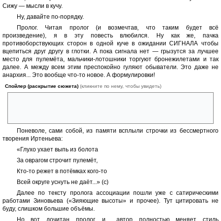
Сижу — мысли в кучу.
Ну, давайте по-порядку.
Пролог. Читая пролог (и возмечтав, что таким будет всё
произведение), я в эту повесть влюбился. Ну как же, пачка
противоборствующих сторон в одной куче в ожидании СИГНАЛА чтобы
вцепиться друг другу в глотки. А пока сигнала нет — грызутся за лучшее
место для пулемёта, мальчики-лотошники торгуют бронежилетами и так
далее. А между всем этим преспокойно гуляют обыватели. Это даже не
анархия... Это вообще что-то новое. А формулировки!
Спойлер (раскрытие сюжета)
(кликните по нему, чтобы увидеть)
Кто-то где-то стрелял, кто-то кого-то ругал, кто-то за кем-то гнался,
кто-то что-то провозглашал — всё это было красочно, захватывающе
и волновало безотказно, как скачки на горбатых козлах.
Поневоле, сами собой, из памяти всплыли строчки из бессмертного
творения Иртеньева:
«Глухо ухает выпь из болота
За оврагом строчит пулемёт,
Кто-то режет в потёмках кого-то
Всей округе уснуть не даёт...» (с)
Далее по тексту пролога ассоциации пошли уже с сатирическими
работами Зиновьева («Зияющие высоты» и прочее). Тут цитировать не
буду, слишком большие объёмы.
Но вот дочитан пролог, и... автор полностью меняет стиль