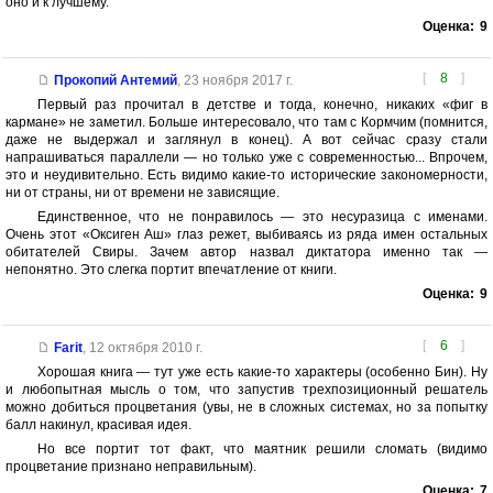
оно и к лучшему.
Оценка:
9
[
8
]
Прокопий Антемий
,
23 ноября 2017 г.
Первый раз прочитал в детстве и тогда, конечно, никаких «фиг в
кармане» не заметил. Больше интересовало, что там с Кормчим (помнится,
даже не выдержал и заглянул в конец). А вот сейчас сразу стали
напрашиваться параллели — но только уже с современностью... Впрочем,
это и неудивительно. Есть видимо какие-то исторические закономерности,
ни от страны, ни от времени не зависящие.
Единственное, что не понравилось — это несуразица с именами.
Очень этот «Оксиген Аш» глаз режет, выбиваясь из ряда имен остальных
обитателей Свиры. Зачем автор назвал диктатора именно так —
непонятно. Это слегка портит впечатление от книги.
Оценка:
9
[
6
]
Farit
,
12 октября 2010 г.
Хорошая книга — тут уже есть какие-то характеры (особенно Бин). Ну
и любопытная мысль о том, что запустив трехпозиционный решатель
можно добиться процветания (увы, не в сложных системах, но за попытку
балл накинул, красивая идея.
Но все портит тот факт, что маятник решили сломать (видимо
процветание признано неправильным).
Оценка:
7