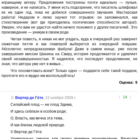
играющему актеру. Предложения построены почти идеально — лучше,
наверное, и не написать. У меня есть подозрение, что писатель шлифовал
их не один год, пока не добился совершенного звучания. Мастерская
работа! Недаром я легко заучил тот отрывок: он запоминался, как
стихотворение (вот где пригодились поэтические способности автора!).
Уверен, что вам не удастся найти ничего похожего у других писателей. Это
произведение — уникум в своем роде.
Читая повесть, я никак не мог угадать, куда в очередной раз завернет
сюжетная петля и как главгерой выберется из очередной ловушки.
Абсолютно непредсказуемая фабула! Даже в самом конце, уже после
завершения миссии Шанина на Свиру, история продолжается и удивляет
своей незавершенностью. Я надеялся, что последует продолжение, не
зная, что автора уже нет в живых...
Что посоветовать всем? Только одно — подарите себе такой подарок,
прочтите его и мудро им воспользуйтесь!
Оценка:
9
[
14
]
Вертер де Гёте
,
22 ноября 2009 г.
Силайский плод — не плод Эдема,
И здесь соблазн в особом роде;
О, Власть, как вечна эта тема,
И как близка людской природе.
© Вертер де Гёте
Удивительно смелое для своего времени произведение. Вячеслав