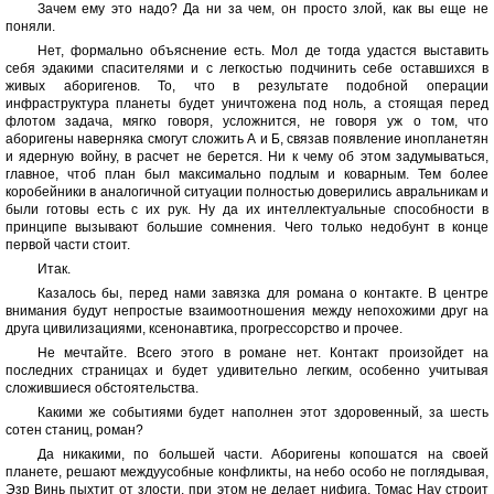
Зачем ему это надо? Да ни за чем, он просто злой, как вы еще не
поняли.
Нет, формально объяснение есть. Мол де тогда удастся выставить
себя эдакими спасителями и с легкостью подчинить себе оставшихся в
живых аборигенов. То, что в результате подобной операции
инфраструктура планеты будет уничтожена под ноль, а стоящая перед
флотом задача, мягко говоря, усложнится, не говоря уж о том, что
аборигены наверняка смогут сложить А и Б, связав появление инопланетян
и ядерную войну, в расчет не берется. Ни к чему об этом задумываться,
главное, чтоб план был максимально подлым и коварным. Тем более
коробейники в аналогичной ситуации полностью доверились авральникам и
были готовы есть с их рук. Ну да их интеллектуальные способности в
принципе вызывают большие сомнения. Чего только недобунт в конце
первой части стоит.
Итак.
Казалось бы, перед нами завязка для романа о контакте. В центре
внимания будут непростые взаимоотношения между непохожими друг на
друга цивилизациями, ксенонавтика, прогрессорство и прочее.
Не мечтайте. Всего этого в романе нет. Контакт произойдет на
последних страницах и будет удивительно легким, особенно учитывая
сложившиеся обстоятельства.
Какими же событиями будет наполнен этот здоровенный, за шесть
сотен станиц, роман?
Да никакими, по большей части. Аборигены копошатся на своей
планете, решают междуусобные конфликты, на небо особо не поглядывая,
Эзр Винь пыхтит от злости, при этом не делает нифига, Томас Нау строит