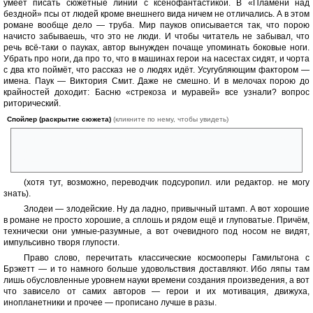
умеет писать сюжетные линии с ксенофантастикой. В «Пламени над
бездной» псы от людей кроме внешнего вида ничем не отличались. А в этом
романе вообще дело — труба. Мир пауков описывается так, что порою
начисто забываешь, что это не люди. И чтобы читатель не забывал, что
речь всё-таки о пауках, автор вынужден почаще упоминать боковые ноги.
Убрать про ноги, да про то, что в машинах герои на насестах сидят, и чорта
с два кто поймёт, что рассказ не о людях идёт. Усугубляющим фактором —
имена. Паук — Виктория Смит. Даже не смешно. И в мелочах порою до
крайностей доходит: Басню «стрекоза и муравей» все узнали? вопрос
риторический.
Спойлер (раскрытие сюжета)
(кликните по нему, чтобы увидеть)
»- Знаешь историю про ленивых лесных фей? Я рассказывала, что
бывает с теми, кто не успевает подготовиться к Тьме: заигрался, и тут
его — цап! И слишком поздно.»
(хотя тут, возможно, переводчик подсуропил. или редактор. не могу
знать).
Злодеи — злодейские. Ну да ладно, привычный штамп. А вот хорошие
в романе не просто хорошие, а сплошь и рядом ещё и глуповатые. Причём,
технически они умные-разумные, а вот очевидного под носом не видят,
импульсивно творя глупости.
Право слово, перечитать классические космооперы Гамильтона с
Брэкетт — и то намного больше удовольствия доставляют. Ибо ляпы там
лишь обусловленные уровнем науки времени создания произведения, а вот
что зависело от самих авторов — герои и их мотивация, движуха,
инопланетники и прочее — прописано лучше в разы.