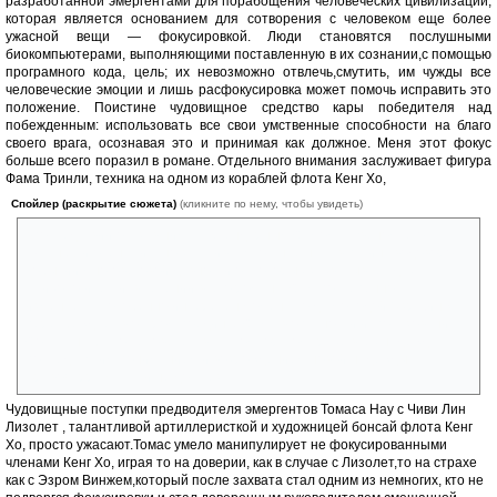
разработанной эмергентами для порабощения человеческих цивилизаций,
которая является основанием для сотворения с человеком еще более
ужасной вещи — фокусировкой. Люди становятся послушными
биокомпьютерами, выполняющими поставленную в их сознании,с помощью
програмного кода, цель; их невозможно отвлечь,смутить, им чужды все
человеческие эмоции и лишь расфокусировка может помочь исправить это
положение. Поистине чудовищное средство кары победителя над
побежденным: использовать все свои умственные способности на благо
своего врага, осознавая это и принимая как должное. Меня этот фокус
больше всего поразил в романе. Отдельного внимания заслуживает фигура
Фама Тринли, техника на одном из кораблей флота Кенг Хо,
Спойлер (раскрытие сюжета)
(кликните по нему, чтобы увидеть)
впоследствии оказавшимся легендарным Фамом Нювеном, его
флэшбэки очень сильно затягивают, окунаешься в пучину водоворота
событий многовековой давности от которых захватывает дух.
Психологически, в течении всего романа, Фам постепенно
изменяется, особенно интересен момент, когда молодой Эзр Винж
переубеждает в остром поединке Фама в опасности использования
Фокуса на благо человечества,таком горьком крахе всех надежд с
последующим пониманием и возрождением новой надежды.
Браво!:appl: Чуть ли не до слез.
Чудовищные поступки предводителя эмергентов Томаса Нау с Чиви Лин
Лизолет , талантливой артиллеристкой и художницей бонсай флота Кенг
Хо, просто ужасают.Томас умело манипулирует не фокусированными
членами Кенг Хо, играя то на доверии, как в случае с Лизолет,то на страхе
как с Эзром Винжем,который после захвата стал одним из немногих, кто не