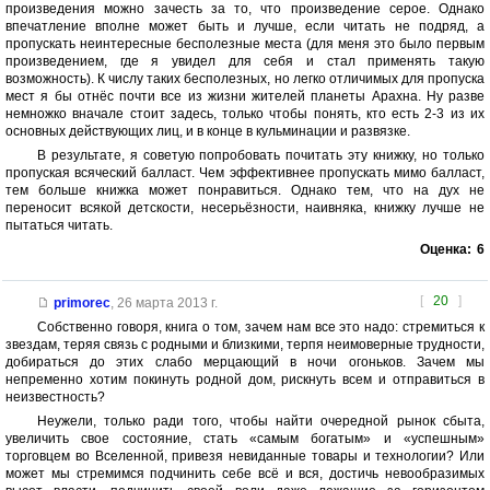
произведения можно зачесть за то, что произведение серое. Однако
впечатление вполне может быть и лучше, если читать не подряд, а
пропускать неинтересные бесполезные места (для меня это было первым
произведением, где я увидел для себя и стал применять такую
возможность). К числу таких бесполезных, но легко отличимых для пропуска
мест я бы отнёс почти все из жизни жителей планеты Арахна. Ну разве
немножко вначале стоит задесь, только чтобы понять, кто есть 2-3 из их
основных действующих лиц, и в конце в кульминации и развязке.
В результате, я советую попробовать почитать эту книжку, но только
пропуская всяческий балласт. Чем эффективнее пропускать мимо балласт,
тем больше книжка может понравиться. Однако тем, что на дух не
переносит всякой детскости, несерьёзности, наивняка, книжку лучше не
пытаться читать.
Оценка:
6
[
20
]
primorec
,
26 марта 2013 г.
Собственно говоря, книга о том, зачем нам все это надо: стремиться к
звездам, теряя связь с родными и близкими, терпя неимоверные трудности,
добираться до этих слабо мерцающий в ночи огоньков. Зачем мы
непременно хотим покинуть родной дом, рискнуть всем и отправиться в
неизвестность?
Неужели, только ради того, чтобы найти очередной рынок сбыта,
увеличить свое состояние, стать «самым богатым» и «успешным»
торговцем во Вселенной, привезя невиданные товары и технологии? Или
может мы стремимся подчинить себе всё и вся, достичь невообразимых