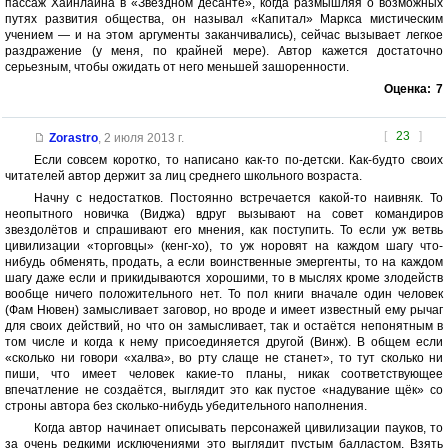
пассаж Хайнлайна в «Звездном десанте», когда размышляя о возможных
путях развития общества, он называл «Капитал» Маркса мистическим
учением — и на этом аргументы заканчивались), сейчас вызывает легкое
раздражение (у меня, по крайней мере). Автор кажется достаточно
серьезным, чтобы ожидать от него меньшей зашоренности.
Оценка:
7
[
23
]
Zorastro
,
2 июля 2013 г.
Если совсем коротко, то написано как-то по-детски. Как-будто своих
читателей автор держит за лиц среднего школьного возраста.
Начну с недостатков. Постоянно встречается какой-то наивняк. То
неопытного новичка (Виджа) вдруг вызывают на совет командиров
звездолётов и спрашивают его мнения, как поступить. То если уж ветвь
цивилизации «торговцы» (кенг-хо), то уж норовят на каждом шагу что-
нибудь обменять, продать, а если воинственные эмергенты, то на каждом
шагу даже если и прикидываются хорошими, то в мыслях кроме злодейств
вообще ничего положительного нет. То пол книги вначале один человек
(Фам Нювен) замысливает заговор, но вроде и имеет известный ему рычаг
для своих действий, но что он замысливает, так и остаётся непонятным в
том числе и когда к нему присоединяется другой (Винж). В общем если
«сколько ни говори «халва», во рту слаще не станет», то тут сколько ни
пиши, что имеет человек какие-то планы, никак соответствующее
впечатление не создаётся, выглядит это как пустое «надувание щёк» со
строны автора без сколько-нибудь убедительного наполнения.
Когда автор начинает описывать персонажей цивилизации пауков, то
за очень редкими исключениями это выглядит пустым балластом. Взять