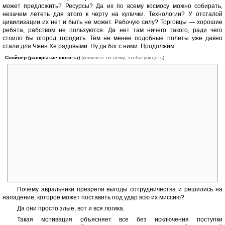
может предложить? Ресурсы? Да их по всему космосу можно собирать,
незачем лететь для этого к черту на кулички. Технологии? У отсталой
цивилизации их нет и быть не может. Рабочую силу? Торговцы — хорошие
ребята, рабством не пользуются. Да нет там ничего такого, ради чего
стоило бы огород городить. Тем не менее подобные полеты уже давно
стали для Чжен Хе рядовыми. Ну да бог с ними. Продолжим.
Спойлер (раскрытие сюжета)
(кликните по нему, чтобы увидеть)
По законам жанра эскадры достигают цели практически
одновременно. И перед коробейниками встает вопрос: а что,
собственно, делать дальше? Ведь флот авральников многочисленнее
и лучше вооружен. Если работорговцы атакуют — придется несладко.
Как быть? В рядах командования согласья нет. Поэтому принять
жизненно важное решение они дают... вон тому парню слева. Как там
его зовут? Эзр Винь, вроде. Естественно, абсолютно некомпетентый
в подобных вопросах член команды принимает фатальное решение:
ничего не делать. Как в том анекдоте. Авось, само рассосется.
Прилетевшие авральники, недолго думая предлагают
коробейникам союз, шумно его празднуют, обсуждают дальнейшие
перспективы, чтобы на следующей странице нанести подлый удар в
спину. Они всегда так делают.
Почему авральники презрели выгоды сотрудничества и решились на
нападение, которое может поставить под удар всю их миссию?
Да они просто злые, вот и вся логика.
Такая мотивация объясняет все без исключения поступки