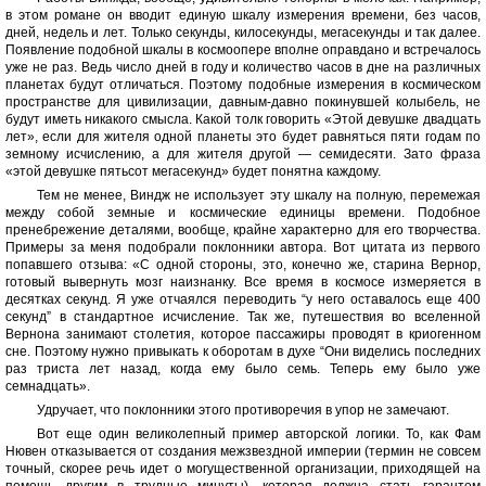
в этом романе он вводит единую шкалу измерения времени, без часов,
дней, недель и лет. Только секунды, килосекунды, мегасекунды и так далее.
Появление подобной шкалы в космоопере вполне оправдано и встречалось
уже не раз. Ведь число дней в году и количество часов в дне на различных
планетах будут отличаться. Поэтому подобные измерения в космическом
пространстве для цивилизации, давным-давно покинувшей колыбель, не
будут иметь никакого смысла. Какой толк говорить «Этой девушке двадцать
лет», если для жителя одной планеты это будет равняться пяти годам по
земному исчислению, а для жителя другой — семидесяти. Зато фраза
«этой девушке пятьсот мегасекунд» будет понятна каждому.
Тем не менее, Виндж не использует эту шкалу на полную, перемежая
между собой земные и космические единицы времени. Подобное
пренебрежение деталями, вообще, крайне характерно для его творчества.
Примеры за меня подобрали поклонники автора. Вот цитата из первого
попавшего отзыва: «С одной стороны, это, конечно же, старина Вернор,
готовый вывернуть мозг наизнанку. Все время в космосе измеряется в
десятках секунд. Я уже отчаялся переводить “у него оставалось еще 400
секунд” в стандартное исчисление. Так же, путешествия во вселенной
Вернона занимают столетия, которое пассажиры проводят в криогенном
сне. Поэтому нужно привыкать к оборотам в духе “Они виделись последних
раз триста лет назад, когда ему было семь. Теперь ему было уже
семнадцать».
Удручает, что поклонники этого противоречия в упор не замечают.
Вот еще один великолепный пример авторской логики. То, как Фам
Нювен отказывается от создания межзвездной империи (термин не совсем
точный, скорее речь идет о могущественной организации, приходящей на