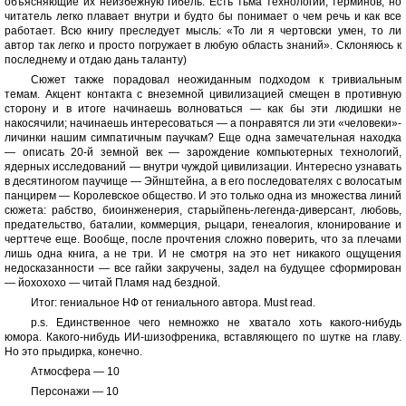
объясняющие их неизбежную гибель. Есть тьма технологий, терминов, но
читатель легко плавает внутри и будто бы понимает о чем речь и как все
работает. Всю книгу преследует мысль: «То ли я чертовски умен, то ли
автор так легко и просто погружает в любую область знаний». Склоняюсь к
последнему и отдаю дань таланту)
Сюжет также порадовал неожиданным подходом к тривиальным
темам. Акцент контакта с внеземной цивилизацией смещен в противную
сторону и в итоге начинаешь волноваться — как бы эти людишки не
накосячили; начинаешь интересоваться — а понравятся ли эти «человеки»-
личинки нашим симпатичным паучкам? Еще одна замечательная находка
— описать 20-й земной век — зарождение компьютерных технологий,
ядерных исследований — внутри чуждой цивилизации. Интересно узнавать
в десятиногом паучище — Эйнштейна, а в его последователях с волосатым
панцирем — Королевское общество. И это только одна из множества линий
сюжета: рабство, биоинженерия, старыйпень-легенда-диверсант, любовь,
предательство, баталии, коммерция, рыцари, генеалогия, клонирование и
черттече еще. Вообще, после прочтения сложно поверить, что за плечами
лишь одна книга, а не три. И не смотря на это нет никакого ощущения
недосказанности — все гайки закручены, задел на будущее сформирован
— йохохохо — читай Пламя над бездной.
Итог: гениальное НФ от гениального автора. Must read.
p.s. Единственное чего немножко не хватало хоть какого-нибудь
юмора. Какого-нибудь ИИ-шизофреника, вставляющего по шутке на главу.
Но это прыдирка, конечно.
Атмосфера — 10
Персонажи — 10