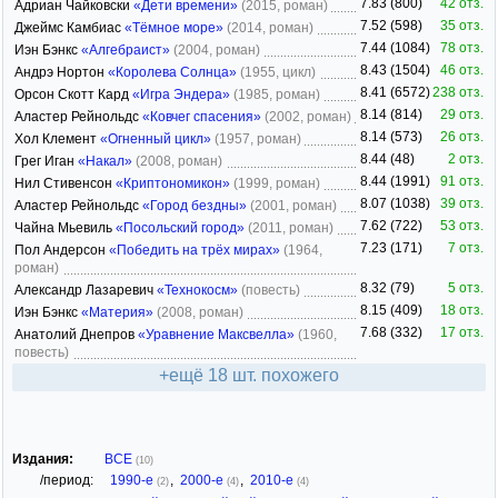
7.83 (800)
42 отз.
Адриан Чайковски
«Дети времени»
(2015, роман)
7.52 (598)
35 отз.
Джеймс Камбиас
«Тёмное море»
(2014, роман)
7.44 (1084)
78 отз.
Иэн Бэнкс
«Алгебраист»
(2004, роман)
8.43 (1504)
46 отз.
Андрэ Нортон
«Королева Солнца»
(1955, цикл)
8.41 (6572)
238 отз.
Орсон Скотт Кард
«Игра Эндера»
(1985, роман)
8.14 (814)
29 отз.
Аластер Рейнольдс
«Ковчег спасения»
(2002, роман)
8.14 (573)
26 отз.
Хол Клемент
«Огненный цикл»
(1957, роман)
8.44 (48)
2 отз.
Грег Иган
«Накал»
(2008, роман)
8.44 (1991)
91 отз.
Нил Стивенсон
«Криптономикон»
(1999, роман)
8.07 (1038)
39 отз.
Аластер Рейнольдс
«Город бездны»
(2001, роман)
7.62 (722)
53 отз.
Чайна Мьевиль
«Посольский город»
(2011, роман)
7.23 (171)
7 отз.
Пол Андерсон
«Победить на трёх мирах»
(1964,
роман)
8.32 (79)
5 отз.
Александр Лазаревич
«Технокосм»
(повесть)
8.15 (409)
18 отз.
Иэн Бэнкс
«Материя»
(2008, роман)
7.68 (332)
17 отз.
Анатолий Днепров
«Уравнение Максвелла»
(1960,
повесть)
+ещё 18 шт. похожего
Издания:
ВСЕ
(10)
/период:
1990-е
,
2000-е
,
2010-е
(2)
(4)
(4)