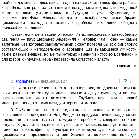
-рабовладельцев /а здесь описана одна из самых страшных форм рабства
и проблема контроля за сознанием и поведением подана с неожиданной
точки зрения/и устремленных в будущее пауков. Кусочками, из
воспоминаний Фама Нювена, предстает невообразимое многообразие
цивилизаций, подходов к решению проблем, технологий, обществ,
философий, традиций.
Кстати, если речь зашла о героях. Из их множества и разнообразия
два гения — паук Шерканер Андерхилл и человек Фам Нювен — самые
заметные, без которых занимательный сюжет потерял бы всю смысловую
составляющую и неподдельное очарование. Две выдающиеся личности,
такие разные внешне, но мечты которых изменили историю Вселенной и
для которых «глубина Неба» перевесила богатство и власть.
Оценка:
10
[
22
]
anchaheel
,
27 декабря 2012 г.
Он чертовски гениален, этот Вернор Виндж! Добавьте немного
эпичности Питеру Уоттсу, немного научности Дэну Симмонсу, и вот уже
вырисовывается что-то похожее на Глубину, при этом в своей
многогранности, оставляя позади и первого и второго.
В Глубине есть все, что ожидаешь от космооперы и столько же
совершенно неожиданного. Нет, Виндж не придумал ничего кардинально
нового, но он смог осветить каждую из проблем с совершенно иного
ракурса. Здесь есть грандиозные путешествия сквозь вселенную, и вместе с
ними есть философия, трактующая их ничтожную суть. Есть множество
цивилизаций, порожденных старой Землей, и политические выкладки,