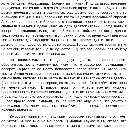
хотя бы детей Андерхилла. Порядка пяти имён. И когда автор начинает
перечислять кто из них что делает (типа один играет с какой-нибудь вещью,
другой необщительный и уединился, ещё другие брат с сестрой что-то
обсуждаю и т. д и т. п.) и потом ещё кто-то из других персонажей спросит
Андерхилла про его детей, и он в ответ начинает перечислять, то на такие
сведения в книжке в сумме ушёл не один десяток страниц. Когда почти в
конце произведения видно, что приближаются события, то автор делает
такое количество переключений в описании с того, что происходит при этом
вокруг одного действующего лица, на то, что происходит с точки зрения
другого (и так, наверное, по кругу на порядка 10 разных точек зрения, в т. ч.
на тех лиц, которые вообще не существенны), что это напоминает манеру
подачи, используемую в телесериалах.
Из положительного. Иногда вдруг действие начинает резко
обостряться, после «спячки» возникает что-то серьёзное, неожиданный
поворот. Первое такое место попадается после прочтения около 30%
текста. Лично меня роман привлекает только наличием таких мест, хотя, на
самом деле, интерес такие места вызывают всё-таки тоже скорее детский
(ну в некоторых из нас, наверное, на всю жизнь остаётся в чём-то интерес
на уровне детского). В плюсе также то, что есть всё-таки какая-то
прорисованность состояния цивилизации. Т. е. не настолько уж схематично
и безлико как в некоторых произведениях: «флот», «космический крейсер»
— это просто слов накидали, но нет никакого ощущения, что действие
происходит в будущем, что это картина будущего, а не мазня не умеющего
рисовать человека.
Во время чтения книги я задавался вопросом, стоит ли она того, чтобы
её читать, и моё мнение менялось. В данном случае я бы сказал, что
положительные места в сложении с отрицательными местами данного