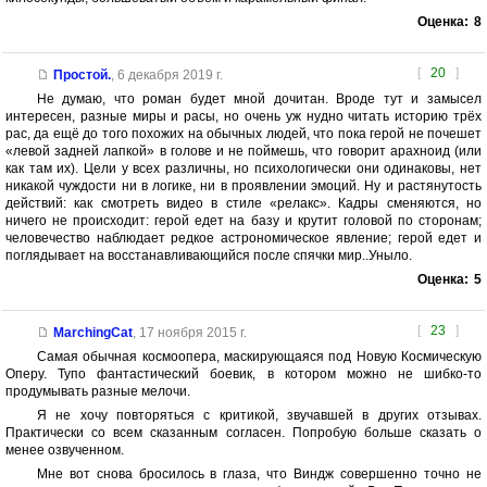
Оценка:
8
[
20
]
Простой.
,
6 декабря 2019 г.
Не думаю, что роман будет мной дочитан. Вроде тут и замысел
интересен, разные миры и расы, но очень уж нудно читать историю трёх
рас, да ещё до того похожих на обычных людей, что пока герой не почешет
«левой задней лапкой» в голове и не поймешь, что говорит арахноид (или
как там их). Цели у всех различны, но психологически они одинаковы, нет
никакой чуждости ни в логике, ни в проявлении эмоций. Ну и растянутость
действий: как смотреть видео в стиле «релакс». Кадры сменяются, но
ничего не происходит: герой едет на базу и крутит головой по сторонам;
человечество наблюдает редкое астрономическое явление; герой едет и
поглядывает на восстанавливающийся после спячки мир..Уныло.
Оценка:
5
[
23
]
MarchingCat
,
17 ноября 2015 г.
Самая обычная космоопера, маскирующаяся под Новую Космическую
Оперу. Тупо фантастический боевик, в котором можно не шибко-то
продумывать разные мелочи.
Я не хочу повторяться с критикой, звучавшей в других отзывах.
Практически со всем сказанным согласен. Попробую больше сказать о
менее озвученном.
Мне вот снова бросилось в глаза, что Виндж совершенно точно не