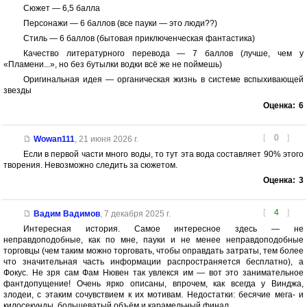
Сюжет — 6,5 балла
Персонажи — 6 баллов (все пауки — это люди??)
Стиль — 6 баллов (бытовая приключенческая фантастика)
Качество литературного перевода — 7 баллов (лучше, чем у
«Пламени...», но без бутылки водки всё же не поймешь)
Оригинальная идея — органическая жизнь в системе вспыхивающей
звезды
Оценка:
6
[
0
]
Wowan111
,
21 июня 2026 г.
Если в первой части много воды, то тут эта вода составляет 90% этого
творения. Невозможно следить за сюжетом.
Оценка:
3
[
4
]
Вадим Вадимов
,
7 декабря 2025 г.
Интересная история. Самое интересное здесь — не
неправдоподобные, как по мне, пауки и не менее неправдоподобные
торговцы (чем таким можно торговать, чтобы оправдать затраты, тем более
что значительная часть информации распространяется бесплатно), а
Фокус. Не зря сам Фам Нювен так увлекся им — вот это занимательное
фантдопущение! Очень ярко описаны, впрочем, как всегда у Винджа,
злодеи, с этаким сочувствием к их мотивам. Недостатки: бесячие мега- и
килосекунды, большеватый объём и карамельный финал.