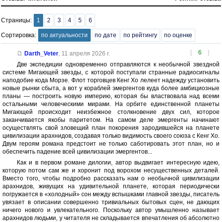
Страницы:
1
2
3
4
5
6
Сортировка:
по актуальности
по дате
по рейтингу
по оценке
[
6
]
Darth_Veter
,
11 апреля 2026 г.
Две экспедиции одновременно отправляются к необычной звездной
системе Мигающей звезды, с которой поступали странные радиосигналы
наподобие кода Морзе. Флот торговцев Кенг Хо лелеет надежду установить
новые рынки сбыта, а вот у кораблей эмергентов куда более амбициозные
планы — построить новую империю, которая бы властвовала над всеми
остальными человеческими мирами. На орбите единственной планеты
Мигающей происходит неизбежное столкновение двух сил, которое
заканчивается якобы паритетом. На самом деле эмергенты начинают
осуществлять свой зловещий план покорения зародившейся на планете
цивилизации арахнидов, создавая только видимость своего союза с Кенг Хо.
Двум героям романа предстоит не только саботировать этот план, но и
обеспечить падение всей цивилизации эмергентов...
Как и в первом романе дилогии, автор выдвигает интересную идею,
которую потом сам же и хоронит под ворохом несущественных деталей.
Вместо того, чтобы подробно рассказать нам о необычной цивилизации
арахнидов, живущих на удивительной планете, которая периодически
погружается в «холодный» сон между вспышками главной звезды, писатель
увязает в описании совершенно тривиальных бытовых сцен, не дающих
ничего нового и увлекательного. Поскольку автор умышленно называет
арахнидов людьми, у читателя не складывается впечатления об абсолютно