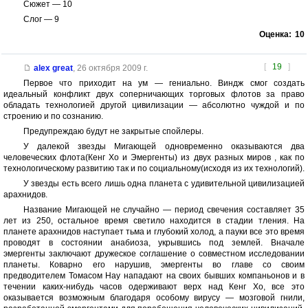
Сюжет — 10
Слог — 9
Оценка:
10
[
19
]
alex great
,
26 октября 2009 г.
Первое что приходит на ум — гениально. Виндж смог создать
идеальный конфликт двух соперничающих торговых флотов за право
обладать технологией другой цивилизации — абсолютно чуждой и по
строению и по сознанию.
Предупреждаю будут не закрытые спойлеры.
У далекой звезды Мигающей одновременно оказываются два
человеческих флота(Кенг Хо и Эмергенты) из двух разных миров , как по
технологическому развитию так и по социальному(исходя из их технологий).
У звезды есть всего лишь одна планета с удивительной цивилизацией
арахнидов.
Название Мигающей не случайно — период свечения составляет 35
лет из 250, остальное время светило находится в стадии тления. На
планете арахнидов наступает тьма и глубокий холод, а пауки все это время
проводят в состоянии анабиоза, укрывшись под землей. Вначале
эмергенты заключают дружеское соглашение о совместном исследовании
планеты. Коварно его нарушив, эмергенты во главе со своим
предводителем Томасом Нау нападают на своих бывших компаньонов и в
течении каких-нибудь часов одерживают верх над Кенг Хо, все это
оказывается возможным благодаря особому вирусу — мозговой гнили,