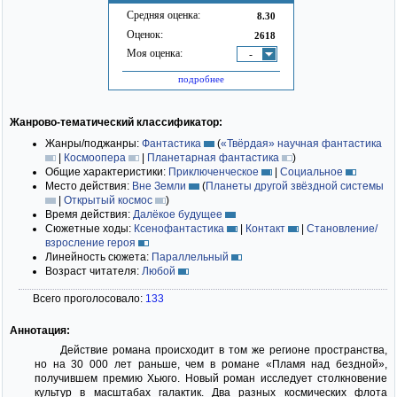
Средняя оценка:
8.30
Оценок:
2618
Моя оценка:
-
подробнее
Жанрово-тематический классификатор:
Жанры/поджанры:
Фантастика
(
«Твёрдая» научная фантастика
|
Космоопера
|
Планетарная фантастика
)
Общие характеристики:
Приключенческое
|
Социальное
Место действия:
Вне Земли
(
Планеты другой звёздной системы
|
Открытый космос
)
Время действия:
Далёкое будущее
Сюжетные ходы:
Ксенофантастика
|
Контакт
|
Становление/
взросление героя
Линейность сюжета:
Параллельный
Возраст читателя:
Любой
Всего проголосовало:
133
Аннотация:
Действие романа происходит в том же регионе пространства,
но на 30 000 лет раньше, чем в романе «Пламя над бездной»,
получившем премию Хьюго. Новый роман исследует столкновение
культур в масштабах галактик. Два разных космических флота