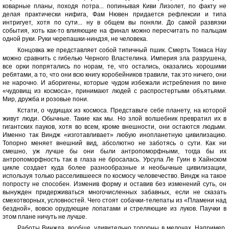
коварные планы, походя потра... попинывая Киви Лизолет, по факту не
делая практически нифига, Фам Нювен придается рефлексии и типа
интригует, хотя по сути... ну в общем вы поняли. До самой развязки
события, хоть как-то влияющие на финал можно пересчитать по пальцам
одной руки. Руки черепашки-ниндзя, не человека.
Концовка же представляет собой типичный пшик. Смерть Томаса Нау
можно сравнить с гибелью Черного Властелина. Империя зла разрушена,
все орки попрятались по норам, те, что остались, оказались хорошими
ребятами, а то, что они всю книгу коробейников травили, так это ничего, они
не нарочно. И аборигены, которые чудом избежали истребления по вине
«чудовищ из космоса», принимают людей с распростертыми объятьями.
Мир, дружба и розовые пони.
Кстати, о чудищах из космоса. Представьте себе планету, на которой
живут люди. Обычные. Такие как мы. Но злой волшебник превратил их в
гигантских пауков, хотя во всем, кроме внешности, они остаются людьми.
Именно так Виндж «изготавливает» любую инопланетную цивилизацию.
Топорно меняет внешний вид, абсолютно не заботясь о сути. Как ни
смешно, уж лучше бы они были антропоморфными, тогда бы их
антропоморфность так в глаза не бросалась. Урсула Ле Гуин в Хайнском
цикле создает куда более разнообразные и необычные цивилизации,
используя только расселившееся по космосу человечество. Виндж на такое
попросту не способен. Изменив форму и оставив без изменений суть, он
вынужден придерживаться многочисленных забавных, если не сказать
смехотворных, условностей. Чего стоят собачки-телепаты из «Пламени над
бездной», вовсю орудующие лопатами и стреляющие из луков. Паучки в
этом плане ничуть не лучше.
Работы Винжда, вообще, удивительно топорны в мелочах. Например,