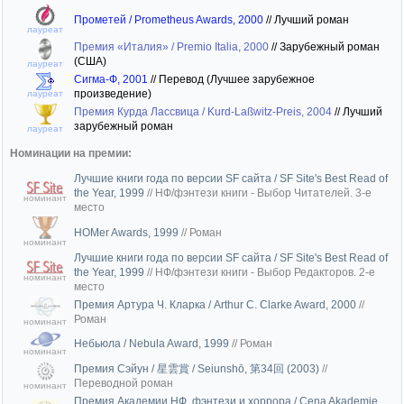
Прометей / Prometheus Awards, 2000
//
Лучший роман
лауреат
Премия «Италия» / Premio Italia, 2000
//
Зарубежный роман
(США)
лауреат
Сигма-Ф, 2001
//
Перевод (Лучшее зарубежное
произведение)
лауреат
Премия Курда Лассвица / Kurd-Laßwitz-Preis, 2004
//
Лучший
зарубежный роман
лауреат
Номинации на премии:
Лучшие книги года по версии SF сайта / SF Site's Best Read of
the Year, 1999
//
НФ/фэнтези книги - Выбор Читателей. 3-е
номинант
место
HOMer Awards, 1999
//
Роман
номинант
Лучшие книги года по версии SF сайта / SF Site's Best Read of
the Year, 1999
//
НФ/фэнтези книги - Выбор Редакторов. 2-е
номинант
место
Премия Артура Ч. Кларка / Arthur C. Clarke Award, 2000
//
Роман
номинант
Небьюла / Nebula Award, 1999
//
Роман
номинант
Премия Сэйун / 星雲賞 / Seiunshō, 第34回 (2003)
//
Переводной роман
номинант
Премия Академии НФ, фэнтези и хоррора / Cena Akademie