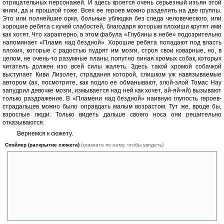
отрицательных персонажей. И здесь кроется очень серьезный изъян этой
книги, да и прошлой тоже. Всех ее героев можно разделить на две группы.
Это или полнейшие орки, больные ублюдки без следа человеческого, или
хорошие ребята с кучей слабостей, благодаря которым плохиши крутят ими
как хотят. Что характерно, в этом фабула «Глубины в небе» подозрительно
напоминает «Пламя над бездной». Хорошие ребята попадают под власть
плохих, которые с радостью пудрят им мозги, строя свои коварные, но, в
целом, не очень-то разумные планы, попутно пиная хромых собак, которых
читатель должен изо всей силы жалеть. Здесь такой хромой собачкой
выступает Киви Лизолет, страдания которой, слишком уж навязываемые
автором (ах, посмотрите, как подло ее обманывают, злой-злой Томас Нау
запудрил девочке мозги, измывается над ней как хочет, ай-яй-яй) вызывают
только раздражение. В «Пламени над бездной» наивную глупость героев-
страдальцев можно было оправдать малым возрастом. Тут же, вроде бы,
взрослые люди. Только видеть дальше своего носа они решительно
отказываются.
Вернемся к сюжету.
Спойлер (раскрытие сюжета)
(кликните по нему, чтобы увидеть)
Обменявшись взаимными ударами, остатки флота коробейников и
авральников оказываются в отчаянном положении. Теперь они
должны связаться с цивилизацией инопланетян, чтобы просить у них
помощи в ремонте своих аварийных посудин. А для этого необходимо
подтянуть туземное производство до приемлемого уровня.
Тем временем, глава авральников, Томас Нау, строит коварные
планы, мечтая устроить на планете инопланетян ядерный холокост.