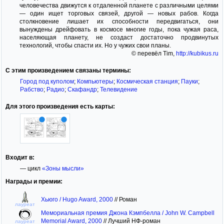
человечества движутся к отдаленной планете с различными целями
— один ищет торговых связей, другой — новых рабов. Когда
столкновение лишает их способности передвигаться, они
вынуждены дрейфовать в космосе многие годы, пока чужая раса,
населяющая планету, не создаст достаточно продвинутых
технологий, чтобы спасти их. Но у чужих свои планы.
© перевёл Tim,
http://kubikus.ru
С этим произведением связаны термины:
Город под куполом
;
Компьютеры
;
Космическая станция
;
Пауки
;
Рабство
;
Радио
;
Скафандр
;
Телевидение
Для этого произведения есть карты:
Входит в:
— цикл
«Зоны мысли»
Награды и премии:
Хьюго / Hugo Award, 2000
//
Роман
лауреат
Мемориальная премия Джона Кэмпбелла / John W. Campbell
Memorial Award, 2000
//
Лучший НФ-роман
лауреат