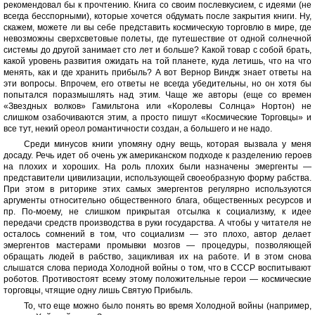
рекомендовал бы к прочтению. Книга со своим послевкусием, с идеями (не
всегда бесспорными), которые хочется обдумать после закрытия книги. Ну,
скажем, можете ли вы себе представить космическую торговлю в мире, где
невозможны сверхсветовые полеты, где путешествие от одной солнечной
системы до другой занимает сто лет и больше? Какой товар с собой брать,
какой уровень развития ожидать на той планете, куда летишь, что на что
менять, как и где хранить прибыль? А вот Вернор Виндж знает ответы на
эти вопросы. Впрочем, его ответы не всегда убедительны, но он хотя бы
попытался поразмышлять над этим. Чаще же авторы (еще со времен
«Звездных волков» Гамильтона или «Королевы Солнца» Нортон) не
слишком озабочиваются этим, а просто пишут «Космические Торговцы» и
все тут, некий ореол романтичности создан, а большего и не надо.
Среди минусов книги упомяну одну вещь, которая вызвала у меня
досаду. Речь идет об очень уж американском подходе к разделению героев
на плохих и хороших. На роль плохих были назначены эмергенты —
представители цивилизации, использующей своеобразную форму рабства.
При этом в риторике этих самых эмергентов регулярно используются
аргументы относительно общественного блага, общественных ресурсов и
пр. По-моему, не слишком прикрытая отсылка к социализму, к идее
передачи средств производства в руки государства. А чтобы у читателя не
осталось сомнений в том, что социализм — это плохо, автор делает
эмергентов мастерами промывки мозгов — процедуры, позволяющей
обращать людей в рабство, зацикливая их на работе. И в этом снова
слышатся слова периода Холодной войны о том, что в СССР воспитывают
роботов. Противостоят всему этому положительные герои — космические
торговцы, чтящие одну лишь Святую Прибыль.
То, что еще можно было понять во время Холодной войны (например,