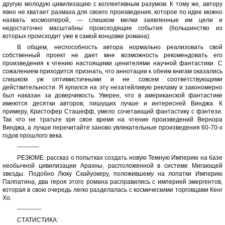
другую молодую цивилизацию с коллективным разумом. К тому же, автору
явно не хватает размаха для своего произведения, которое по идее можно
назвать космооперой, — слишком мелки заявленные им цели и
недостаточно масштабны происходящие события (большинство из
которых происходит уже в самой концовке романа).
В общем, неспособность автора нормально реализовать свой
собственный проект не дает мне возможность рекомендовать его
произведения к чтению настоящими ценителями научной фантастики. С
сожалением приходится признать, что аннотации к обеим книгам оказались
слишком уж оптимистичными и не совсем соответствующими
действительности. Я купился на эту незатейливую рекламу и закономерно
был наказан за доверчивость. Уверен, что в американской фантастике
имеются десятки авторов, пишущих лучше и интересней Винджа. К
примеру, Кристофер Сташефф, умело сочетающий фантастику с фэнтези.
Так что не тратьте зря свое время на чтение произведений Вернора
Винджа, а лучше перечитайте заново увлекательные произведения 60-70-х
годов прошлого века.
-----------
РЕЗЮМЕ: рассказ о попытках создать новую Темную Империю на базе
необычной цивилизации Арахны, расположенной в системе Мигающей
звезды. Подобно Люку Скайуокеру, положившему на лопатки Империю
Палпатина, два героя этого романа расправились с империей эмергентов,
которая в свою очередь легко разделалась с космическими торговцами Кенг
Хо.
------------
СТАТИСТИКА: