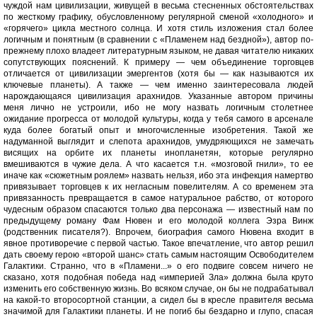
чуждой нам цивилизации, живущей в весьма стесненных обстоятельствах
по жесткому графику, обусловленному регулярной сменой «холодного» и
«горячего» цикла местного солнца. И хотя стиль изложения стал более
логичным и понятным (в сравнении с «Пламенем над бездной»), автор по-
прежнему плохо владеет литературным языком, не давая читателю никаких
сопутствующих пояснений. К примеру — чем объединение торговцев
отличается от цивилизации эмергентов (хотя бы — как называются их
ключевые планеты). А также — чем именно заинтересовала людей
нарождающаяся цивилизация арахнидов. Указанные автором причины
меня лично не устроили, ибо не могу назвать логичным столетнее
ожидание прогресса от молодой культуры, когда у тебя самого в арсенале
куда более богатый опыт и многочисленные изобретения. Такой же
надуманной выглядит и слепота арахнидов, умудряющихся не замечать
висящих на орбите их планеты инопланетян, которые регулярно
вмешиваются в чужие дела. А что касается т.н. «мозговой гнили», то ее
иначе как «сюжетным роялем» назвать нельзя, ибо эта инфекция намертво
привязывает торговцев к их негласным повелителям. А со временем эта
привязанность превращается в самое натуральное рабство, от которого
чудесным образом спасаются только два персонажа — известный нам по
предыдущему роману Фам Нювен и его молодой коллега Эзра Винж
(родственник писателя?). Впрочем, биография самого Нювена входит в
явное противоречие с первой частью. Такое впечатление, что автор решил
дать своему герою «второй шанс» стать самым настоящим Освободителем
Галактики. Странно, что в «Пламени...» о его подвиге совсем ничего не
сказано, хотя подобная победа над «империей Зла» должна была круто
изменить его собственную жизнь. Во всяком случае, он бы не подрабатывал
на какой-то второсортной станции, а сидел бы в кресле правителя весьма
значимой для Галактики планеты. И не погиб бы бездарно и глупо, спасая