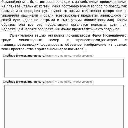
бездной,где мне было интереснее следить за событиями происходящими
на планете Стальных когтей. Меня постоянно мучил вопрос по поводу так
называемых передних рук пауков, которыми собственно говоря они и
управляли машинами и брали всевозможные предметы, являющихся по
своей сути идеально острыми и вытянутыми лапами-копьями=]. Каким
образом они все это проделывали останется неясным, хотя при
надлежащем напряге воображения можно представить нечто подобное.
Удивительной вещью оказались локализаторы Фама Нювена(нечто
вроде миниатюрных камер с процессорами,размером с
пылинку,позволяющих формировать объемное изображение из разных
точек пространства в зрительном нерве носителя),
Спойлер (раскрытие сюжета)
(кликните по нему, чтобы увидеть)
с помощью которых ему удалось перехитрить почти всех эмергентов
,за исключением Анне Рейнольд, до последнего пытавшейся
выследить идеального лазутчика.
Спойлер (раскрытие сюжета)
(кликните по нему, чтобы увидеть)
В конце романа Фам Нювен, одержавший труднейшую победу,
собирается в следующее опасное путешествие сначала на родину
эмергентов с целью освободить людей от рабства фокуса, а затем к
центру галактики, надеясь обнаружить там высокоразвитые
цивилизации, следы которых были им обнаружены на планете
пауков. Для меня,как прочитавшему сначала Пламя над бездной,все
кусочки головоломки встают на место. Поистине последнее озарение
Фама Нювена стало решающим в его жизни. Приняв решение идти
вглубь медленной зоны экипаж тем самым подписал себе смертный