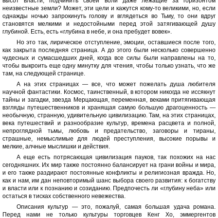
высот власти, подчинить своей воли даже лежащие за горизонтом
неизвестные земли? Может, эти цели и кажутся кому-то великими, но, если
однажды ночью запрокинуть голову и вглядеться во Тьму, то они вдруг
становятся мелкими и недостойными перед этой затягивающей душу
глубиной. Есть, есть «глубина в небе, и она пребудет вовек».
Но это так, лирическое отступление, эмоции, оставшиеся после того,
как закрыта последняя страница. А до этого были несколько совершенно
чудесных и сумасшедших дней, когда все силы были направлены на то,
чтобы выкроить еще одну минутку для чтения, чтобы только узнать, что же
там, на следующей странице.
А на этих страницах — все, что может пожелать душа любителя
научной фантастики. Космос, таинственный, в котором никогда не иссякнут
тайны и загадки, звезда Мерцающая, переменная, веками притягивающая
взгляды путешественников и хранящая самую большую драгоценность —
необычную, странную, удивительную цивилизацию. Там, на этих страницах,
века путешествий и разнообразие культур, времена расцвета и полной,
непроглядной тьмы, любовь и предательство, заговоры и тираны,
страшные, немыслимые для людей преступления, высокие порывы и
мелкие, алчные мыслишки и действия.
А еще есть потрясающая цивилизация пауков, так похожих на нас
сегодняшних. Их мир также постоянно балансирует на грани войны и мира,
и его также раздирают постоянные конфликты и религиозная вражда. Но,
как и нам, им дан неповторимый шанс выбора своего развития: к богатству
и власти или к познанию и созиданию. Предпочесть ли «глубину неба» или
остаться в тисках собственного невежества.
Описания культур — это, пожалуй, самая большая удача романа.
Перед нами не только культуры торговцев Кенг Хо, эммергентов