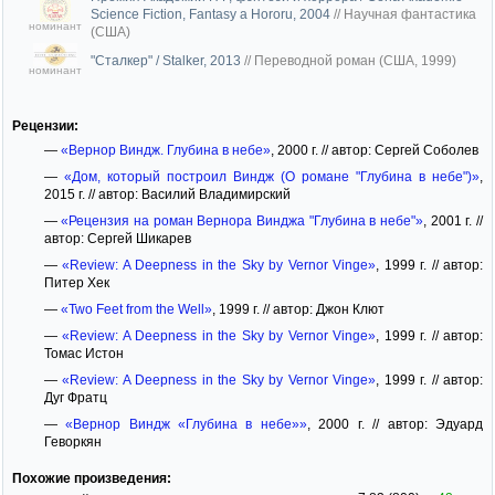
Science Fiction, Fantasy a Hororu, 2004
//
Научная фантастика
номинант
(США)
"Сталкер" / Stalker, 2013
//
Переводной роман (США, 1999)
номинант
Рецензии:
—
«Вернор Виндж. Глубина в небе»
, 2000 г. // автор: Сергей Соболев
—
«Дом, который построил Виндж (О романе "Глубина в небе")»
,
2015 г. // автор: Василий Владимирский
—
«Рецензия на роман Вернора Винджа "Глубина в небе"»
, 2001 г. //
автор: Сергей Шикарев
—
«Review: A Deepness in the Sky by Vernor Vinge»
, 1999 г. // автор:
Питер Хек
—
«Two Feet from the Well»
, 1999 г. // автор: Джон Клют
—
«Review: A Deepness in the Sky by Vernor Vinge»
, 1999 г. // автор:
Томас Истон
—
«Review: A Deepness in the Sky by Vernor Vinge»
, 1999 г. // автор:
Дуг Фратц
—
«Вернор Виндж «Глубина в небе»»
, 2000 г. // автор: Эдуард
Геворкян
Похожие произведения: