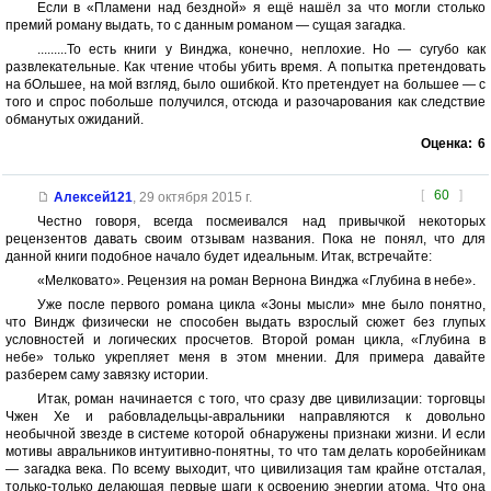
Если в «Пламени над бездной» я ещё нашёл за что могли столько
премий роману выдать, то с данным романом — сущая загадка.
.........То есть книги у Винджа, конечно, неплохие. Но — сугубо как
развлекательные. Как чтение чтобы убить время. А попытка претендовать
на бОльшее, на мой взгляд, было ошибкой. Кто претендует на большее — с
того и спрос побольше получился, отсюда и разочарования как следствие
обманутых ожиданий.
Оценка:
6
[
60
]
Алексей121
,
29 октября 2015 г.
Честно говоря, всегда посмеивался над привычкой некоторых
рецензентов давать своим отзывам названия. Пока не понял, что для
данной книги подобное начало будет идеальным. Итак, встречайте:
«Мелковато». Рецензия на роман Вернона Винджа «Глубина в небе».
Уже после первого романа цикла «Зоны мысли» мне было понятно,
что Виндж физически не способен выдать взрослый сюжет без глупых
условностей и логических просчетов. Второй роман цикла, «Глубина в
небе» только укрепляет меня в этом мнении. Для примера давайте
разберем саму завязку истории.
Итак, роман начинается с того, что сразу две цивилизации: торговцы
Чжен Хе и рабовладельцы-авральники направляются к довольно
необычной звезде в системе которой обнаружены признаки жизни. И если
мотивы авральников интуитивно-понятны, то что там делать коробейникам
— загадка века. По всему выходит, что цивилизация там крайне отсталая,
только-только делающая первые шаги к освоению энергии атома. Что она