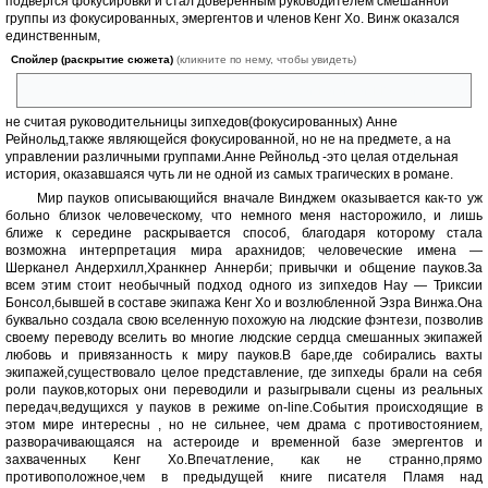
подвергся фокусировки и стал доверенным руководителем смешанной
группы из фокусированных, эмергентов и членов Кенг Хо. Винж оказался
единственным,
Спойлер (раскрытие сюжета)
(кликните по нему, чтобы увидеть)
кто разгадал в добродушном повесе Фаме Тринли истинное лицо,
не считая руководительницы зипхедов(фокусированных) Анне
Рейнольд,также являющейся фокусированной, но не на предмете, а на
управлении различными группами.Анне Рейнольд -это целая отдельная
история, оказавшаяся чуть ли не одной из самых трагических в романе.
Мир пауков описывающийся вначале Винджем оказывается как-то уж
больно близок человеческому, что немного меня насторожило, и лишь
ближе к середине раскрывается способ, благодаря которому стала
возможна интерпретация мира арахнидов; человеческие имена —
Шерканел Андерхилл,Хранкнер Аннерби; привычки и общение пауков.За
всем этим стоит необычный подход одного из зипхедов Нау — Триксии
Бонсол,бывшей в составе экипажа Кенг Хо и возлюбленной Эзра Винжа.Она
буквально создала свою вселенную похожую на людские фэнтези, позволив
своему переводу вселить во многие людские сердца смешанных экипажей
любовь и привязанность к миру пауков.В баре,где собирались вахты
экипажей,существовало целое представление, где зипхеды брали на себя
роли пауков,которых они переводили и разыгрывали сцены из реальных
передач,ведущихся у пауков в режиме on-line.События происходящие в
этом мире интересны , но не сильнее, чем драма с противостоянием,
разворачивающаяся на астероиде и временной базе эмергентов и
захваченных Кенг Хо.Впечатление, как не странно,прямо
противоположное,чем в предыдущей книге писателя Пламя над