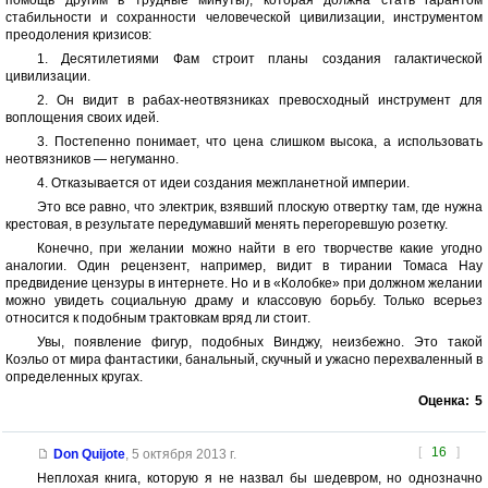
помощь другим в трудные минуты), которая должна стать гарантом
стабильности и сохранности человеческой цивилизации, инструментом
преодоления кризисов:
1. Десятилетиями Фам строит планы создания галактической
цивилизации.
2. Он видит в рабах-неотвязниках превосходный инструмент для
воплощения своих идей.
3. Постепенно понимает, что цена слишком высока, а использовать
неотвязников — негуманно.
4. Отказывается от идеи создания межпланетной империи.
Это все равно, что электрик, взявший плоскую отвертку там, где нужна
крестовая, в результате передумавший менять перегоревшую розетку.
Конечно, при желании можно найти в его творчестве какие угодно
аналогии. Один рецензент, например, видит в тирании Томаса Нау
предвидение цензуры в интернете. Но и в «Колобке» при должном желании
можно увидеть социальную драму и классовую борьбу. Только всерьез
относится к подобным трактовкам вряд ли стоит.
Увы, появление фигур, подобных Винджу, неизбежно. Это такой
Коэльо от мира фантастики, банальный, скучный и ужасно перехваленный в
определенных кругах.
Оценка:
5
[
16
]
Don Quijote
,
5 октября 2013 г.
Неплохая книга, которую я не назвал бы шедевром, но однозначно