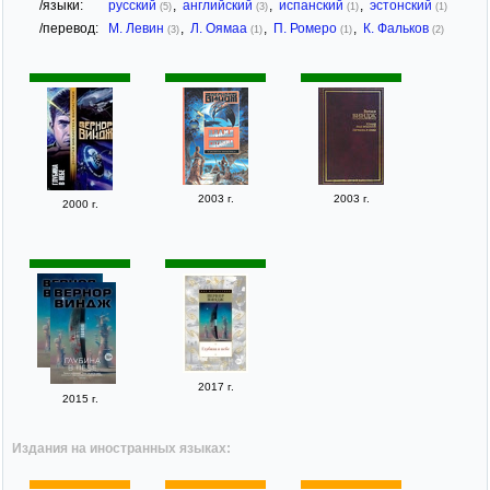
/языки:
русский
,
английский
,
испанский
,
эстонский
(5)
(3)
(1)
(1)
/перевод:
М. Левин
,
Л. Оямаа
,
П. Ромеро
,
К. Фальков
(3)
(1)
(1)
(2)
2003 г.
2003 г.
2000 г.
2017 г.
2015 г.
Издания на иностранных языках: