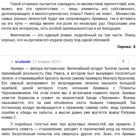
Герой отчаянно пытается совладать со множеством препятствий, или,
может, все эти препятствия — лишь элементы его собственного,
долгоиграющего и многоступенчатого плана? Никто не знает... Множество
самых разных личностей будут как сопровождать Аримана, так и вставать
на его пути — иногда меняя эти роли по несколько раз. Персонажи они
почти все интересны, хоть особой оригинальностью и не блещущие.
Фактически — это единый роман, поделённый на три части. Очень
хорошо, что на русском его издали сразу под одной обложкой.
Оценка:
8
[
4
]
scafandr
,
17 января 2023 г.
Ариман — фигура интересная. Величайший колдун Тысячи сынов, не
принявший реальность Ока Ужаса, в котором был вынужден поселиться
легион, и отважившийся бросить вызов самому примарху Магнусу Красному.
Его смелый эксперимент по возрождению легиона оказался большой
ошибкой, ценой которого стало изгнание Аримана с Планеты
Чернокнижников. На этом этапе мы и встречаем главного героя. Ариман
зовется Хоркосом и служит он кхорнитской банде «Терзание». Вскоре
оказывается, что за ним объявлена охота бывших товарищей. Так
потихоньку колдун возвращается к прежнему самому себе, ведь прежние
ошибки и обиды не забыты, а мысли давно уже крутятся вокруг Рубрики
номер 2.
У подобных толстых книг про культовых личностей, как правило, 2
варианта сюжета — становление, расцвет и героический уход на пенсию,
либо безуспешная попытка зла свергнуть другое зло. Зная, что Ариман