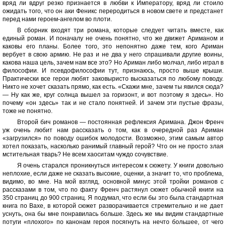
вряд ли вдруг резко признается в любви к Императору, вряд ли стоило
ожидать того, что он аки Феникс переродиться в новом свете и предстанет
перед нами героем-ангелом во плоти.
В сборник входят три романа, которые следует читать вместе, как
единый роман. И поначалу не очень понятно, что же движет Ариманом и
каковы его планы. Более того, это непонятно даже тем, кого Ариман
вербует в свою армию. Не раз и не два у него спрашивали другие воины,
какова наша цель, зачем нам все это? Но Ариман либо молчал, либо играл в
философии. И псевдофилософии тут, признаюсь, просто выше крыши.
Практически все герои любят заковыристо высказаться по любому поводу.
Никто не хочет сказать прямо, как есть. «Скажи мне, зачем ты явился сюда?
— Ну как же, круг солнца вышел за горизонт, и вот поэтому я здесь». Но
почему «он здесь» так и не стало понятней. И зачем эти пустые фразы,
тоже не понятно.
Второй бич романов — постоянная рефлексия Аримана. Джон Френч
уж очень любит нам рассказать о том, как в очередной раз Ариман
«загрузился» по поводу ошибок молодости. Возможно, этим самым автор
хотел показать, насколько ранимый главный герой? Что он не просто злая
мстительная тварь? Не всем хаоситам чуждо сочувствие.
Я очень старался проникнуться интересом к сюжету. У книги довольно
неплохие, если даже не сказать высокие, оценки, а значит то, что проблема,
видимо, во мне. На мой взгляд, основной минус этой тройки романов с
рассказами в том, что по факту Френч растянул сюжет обычной книги на
350 страниц до 900 страниц. Я подумал, что если бы это была стандартная
книга по Вахе, в которой сюжет разворачивается стремительно и не дает
уснуть, она бы мне понравилась больше. Здесь же мы видим стандартные
потуги «плохого» по канонам героя посягнуть на нечто большее, от чего