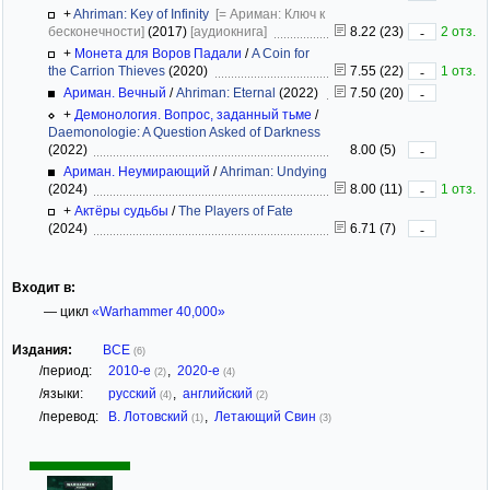
+
Ahriman: Key of Infinity
[= Ариман: Ключ к
бесконечности]
(2017)
[аудиокнига]
8.22 (23)
2 отз.
-
+
Монета для Воров Падали
/
A Coin for
the Carrion Thieves
(2020)
7.55 (22)
1 отз.
-
Ариман. Вечный
/
Ahriman: Eternal
(2022)
7.50 (20)
-
+
Демонология. Вопрос, заданный тьме
/
Daemonologie: A Question Asked of Darkness
(2022)
8.00 (5)
-
Ариман. Неумирающий
/
Ahriman: Undying
(2024)
8.00 (11)
1 отз.
-
+
Актёры судьбы
/
The Players of Fate
(2024)
6.71 (7)
-
Входит в:
— цикл
«Warhammer 40,000»
Издания:
ВСЕ
(6)
/период:
2010-е
,
2020-е
(2)
(4)
/языки:
русский
,
английский
(4)
(2)
/перевод:
В. Лотовский
,
Летающий Свин
(1)
(3)