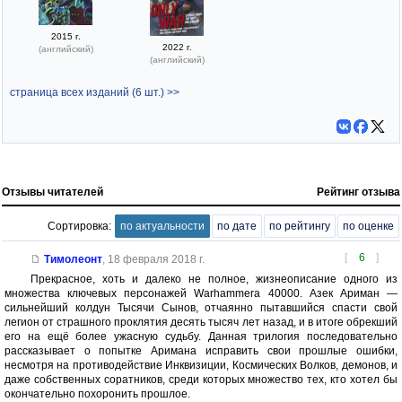
2015 г.
2022 г.
(английский)
(английский)
страница всех изданий (6 шт.) >>
Отзывы читателей
Рейтинг отзыва
Сортировка:
по актуальности
по дате
по рейтингу
по оценке
[
6
]
Тимолеонт
,
18 февраля 2018 г.
Прекрасное, хоть и далеко не полное, жизнеописание одного из
множества ключевых персонажей Warhammera 40000. Азек Ариман —
сильнейший колдун Тысячи Сынов, отчаянно пытавшийся спасти свой
легион от страшного проклятия десять тысяч лет назад, и в итоге обрекший
его на ещё более ужасную судьбу. Данная трилогия последовательно
рассказывает о попытке Аримана исправить свои прошлые ошибки,
несмотря на противодействие Инквизиции, Космических Волков, демонов, и
даже собственных соратников, среди которых множество тех, кто хотел бы
окончательно похоронить прошлое.