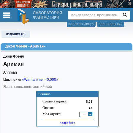
ЛАБОРАТОРИЯ
ФАНТАСТИКИ
поиск по жанру
расширенный
издания (6)
Джон Френч «Ариман»
Джон Френч
Ариман
Ahriman
Цикл; цикл
«Warhammer 40,000»
Язык написания: английский
Рейтинг
Средняя оценка:
8.21
Оценок:
43
Моя оценка:
-
подробнее