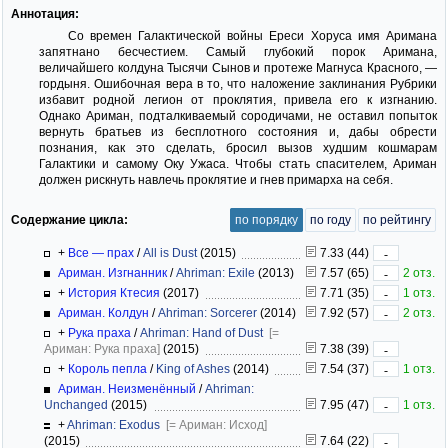
Аннотация:
Со времен Галактической войны Ереси Хоруса имя Аримана
запятнано бесчестием. Самый глубокий порок Аримана,
величайшего колдуна Тысячи Сынов и протеже Магнуса Красного, —
гордыня. Ошибочная вера в то, что наложение заклинания Рубрики
избавит родной легион от проклятия, привела его к изгнанию.
Однако Ариман, подталкиваемый сородичами, не оставил попыток
вернуть братьев из бесплотного состояния и, дабы обрести
познания, как это сделать, бросил вызов худшим кошмарам
Галактики и самому Оку Ужаса. Чтобы стать спасителем, Ариман
должен рискнуть навлечь проклятие и гнев примарха на себя.
Содержание цикла:
по порядку
по году
по рейтингу
+
Все — прах
/
All is Dust
(2015)
7.33 (44)
-
Ариман. Изгнанник
/
Ahriman: Exile
(2013)
7.57 (65)
2 отз.
-
+
История Ктесия
(2017)
7.71 (35)
1 отз.
-
Ариман. Колдун
/
Ahriman: Sorcerer
(2014)
7.92 (57)
2 отз.
-
+
Рука праха
/
Ahriman: Hand of Dust
[=
Ариман: Рука праха]
(2015)
7.38 (39)
-
+
Король пепла
/
King of Ashes
(2014)
7.54 (37)
1 отз.
-
Ариман. Неизменённый
/
Ahriman:
Unchanged
(2015)
7.95 (47)
1 отз.
-
+
Ahriman: Exodus
[= Ариман: Исход]
(2015)
7.64 (22)
-