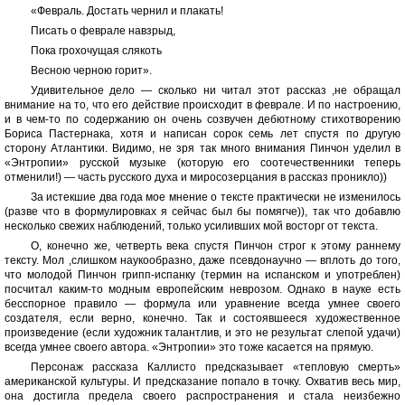
«Февраль. Достать чернил и плакать!
Писать о феврале навзрыд,
Пока грохочущая слякоть
Весною черною горит».
Удивительное дело — сколько ни читал этот рассказ ,не обращал
внимание на то, что его действие происходит в феврале. И по настроению,
и в чем-то по содержанию он очень созвучен дебютному стихотворению
Бориса Пастернака, хотя и написан сорок семь лет спустя по другую
сторону Атлантики. Видимо, не зря так много внимания Пинчон уделил в
«Энтропии» русской музыке (которую его соотечественники теперь
отменили!) — часть русского духа и миросозерцания в рассказ проникло))
За истекшие два года мое мнение о тексте практически не изменилось
(разве что в формулировках я сейчас был бы помягче)), так что добавлю
несколько свежих наблюдений, только усиливших мой восторг от текста.
О, конечно же, четверть века спустя Пинчон строг к этому раннему
тексту. Мол ,слишком наукообразно, даже псевдонаучно — вплоть до того,
что молодой Пинчон грипп-испанку (термин на испанском и употреблен)
посчитал каким-то модным европейским неврозом. Однако в науке есть
бесспорное правило — формула или уравнение всегда умнее своего
создателя, если верно, конечно. Так и состоявшееся художественное
произведение (если художник талантлив, и это не результат слепой удачи)
всегда умнее своего автора. «Энтропии» это тоже касается на прямую.
Персонаж рассказа Каллисто предсказывает «тепловую смерть»
американской культуры. И предсказание попало в точку. Охватив весь мир,
она достигла предела своего распространения и стала неизбежно