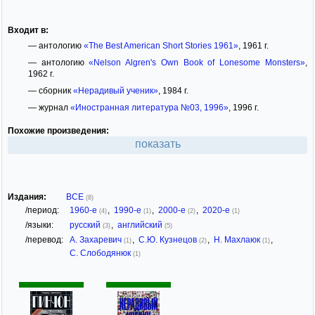
Входит в:
— антологию
«The Best American Short Stories 1961»
, 1961 г.
— антологию
«Nelson Algren's Own Book of Lonesome Monsters»
,
1962 г.
— сборник
«Нерадивый ученик»
, 1984 г.
— журнал
«Иностранная литература №03, 1996»
, 1996 г.
Похожие произведения:
показать
Издания:
ВСЕ
(8)
/период:
1960-е
,
1990-е
,
2000-е
,
2020-е
(4)
(1)
(2)
(1)
/языки:
русский
,
английский
(3)
(5)
/перевод:
А. Захаревич
,
С.Ю. Кузнецов
,
Н. Махлаюк
,
(1)
(2)
(1)
С. Слободянюк
(1)