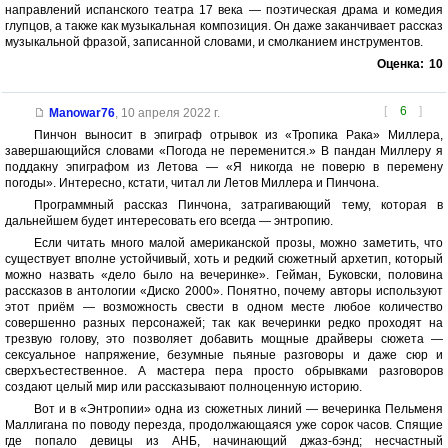
направлений испанского театра 17 века — поэтическая драма и комедия
глупцов, а также как музыкальная композиция. Он даже заканчивает рассказ
музыкальной фразой, записанной словами, и смолканием инструментов.
Оценка:
10
[
6
]
Manowar76
,
10 апреля 2022 г.
Пинчон выносит в эпиграф отрывок из «Тропика Рака» Миллера,
завершающийся словами «Погода не переменится.» В пандан Миллеру я
поддакну эпиграфом из Летова — «Я никогда не поверю в перемену
погоды». Интересно, кстати, читал ли Летов Миллера и Пинчона.
Программный рассказ Пинчона, затрагивающий тему, которая в
дальнейшем будет интересовать его всегда — энтропию.
Если читать много малой американской прозы, можно заметить, что
существует вполне устойчивый, хоть и редкий сюжетный архетип, который
можно назвать «дело было на вечеринке». Гейман, Буковски, половина
рассказов в антологии «Диско 2000». Понятно, почему авторы используют
этот приём — возможность свести в одном месте любое количество
совершенно разных персонажей; так как вечеринки редко проходят на
трезвую голову, это позволяет добавить мощные драйверы сюжета —
сексуальное напряжение, безумные пьяные разговоры и даже сюр и
сверхъестественное. А мастера пера просто обрывками разговоров
создают целый мир или рассказывают полноценную историю.
Вот и в «Энтропии» одна из сюжетных линий — вечеринка Пельменя
Маллигана по поводу перезда, продолжающаяся уже сорок часов. Спящие
где попало девицы из АНБ, начинающий джаз-бэнд; несчастный