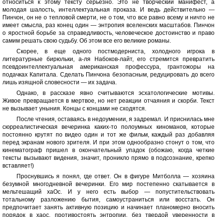
относиться к этому тексту серьезно. Это не творческий манифест, а
молодая шалость, интеллектуальная проказа. И ведь действительно —
Пинчон, он не о тепловой смерти, не о том, что все равно всему и ничто не
имеет смысла, раз конец один — энтропия вселенских масштабов. Пинчон
о яростной борьбе за справедливость, человеческое достоинство и право
самим решать свою судьбу. Об этом все его великие романы.
Скорее, в еще одного постмодерниста, холодного игрока в
литературные бирюльки, а-ля Набоков-лайт, его стремится превратить
псевдоинтеллектуальная американская профессура, грантожоры на
подачках Капитала. Сделать Пинчона безопасным, редуцировать до всего
лишь изящной словесности — их задача.
Однако, в рассказе явно считываются эсхатологические мотивы.
Живое превращается в мертвое, но нет реакции отчаяния и скорби. Текст
не вызывает уныния. Концы с концами не сходятся.
После чтения, оставаясь в недоумении, я задремал. И приснилась мне
сюрреалистическая вечеринка каких-то полоумных киноманов, которые
постоянно крутят по видео один и тот же фильм, каждый раз добавляя
перед экранам нового зрителя. И при этом однообразно стонут о том, что
кинематограф пришел в окончательный упадок (обожаю, когда четкие
тексты вызывают видения, значит, проникло прямо в подсознание, крепко
вставляет!)
Проснувшись я понял, где ответ. Он в фигуре Митболла — хозяина
безумной многодневной вечеринки. Его мир постепенно скатывается в
мельтешащий хаОс. И у него есть выбор — попустительствовать
тотальному разложению бытия, самоустраниться или восстать. Он
предпочитает занять активную позицию и начинает планомерно вносить
порядок в хаос, противостоять энтропии, без твердой уверенности в