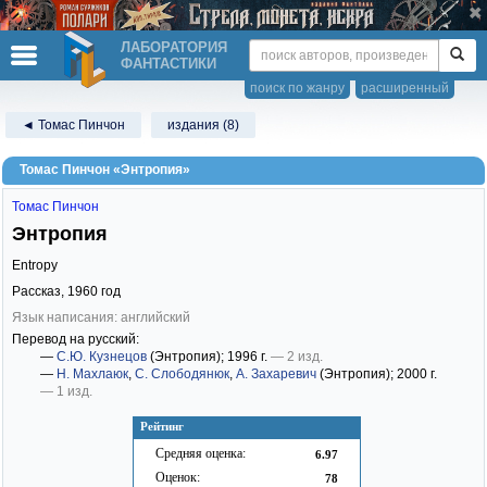
ЛАБОРАТОРИЯ
ФАНТАСТИКИ
поиск по жанру
расширенный
◄ Томас Пинчон
издания (8)
Томас Пинчон «Энтропия»
Томас Пинчон
Энтропия
Entropy
Рассказ,
1960
год
Язык написания: английский
Перевод на русский:
—
С.Ю. Кузнецов
(Энтропия)
; 1996 г.
— 2 изд.
—
Н. Махлаюк
,
С. Слободянюк
,
А. Захаревич
(Энтропия)
; 2000 г.
— 1 изд.
Рейтинг
Средняя оценка:
6.97
Оценок:
78