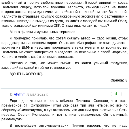
влюблённый и прочие любопытные персонажи. Второй линией — сосед
Пельменя сверху, пожилой мужчина Каллисто, свихнувшийся на почве
второго закона термодинамики и неизбежной тепловой смерти Вселенной.
Каллисто выстраивает хрупкую оранжерейную экосистему, с растениями и
птицами, никогда не выходит из дома, но живёт с молодой вьетнамкой Обад,
тоже страдающей как минимум ОКР. Откуда она, кстати, взялась?
Много физики и музыкальных терминов.
Я примерно понимаю, что хотел сказать автор — хаос жизни, страх
перед смертью и внешним миром. Опять автобиографичные эпизодические
морячки из ВМФ и невольно проникшие в текст мечты о затворничестве.
Пельмень мечтает запереться в кладовке на вечеринке в своей квартире,
Каллисто живёт в своём вечном гомеостазе.
Рассказ о том, как может выбить из колеи уличный градусник,
замерший на одной и той же температуре.
8(ОЧЕНЬ ХОРОШО)
Оценка:
8
[
4
]
vfvfhm
,
8 мая 2022 г.
Еще одно чтение в честь юбилея Пинчона. Совпало, что тоже
премьерное. Я «Энтропию» читал уже раза три или четыре, но все по
сборнику «Симпозиума», а тут оказалось, что давным-давно скачал из Сети
перевод Сергея Кузнецова и вот с ним ознакомился. Он отличный,
рекомендую!
В позднейшем автокомментарии Пинчон говорил, что не надо