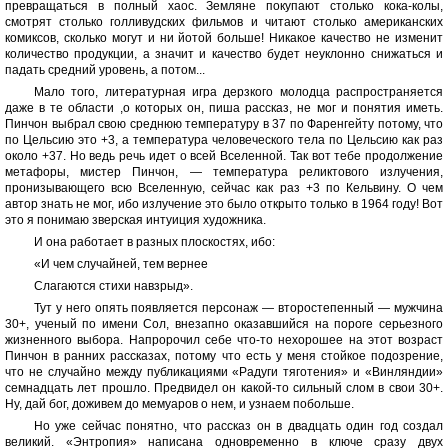
превращаться в полный хаос. Земляне покупают столько кока-колы,
смотрят столько голливудских фильмов и читают столько американских
комиксов, сколько могут и ни йотой больше! Никакое качество не изменит
количество продукции, а значит и качество будет неуклонно снижаться и
падать средний уровень, а потом...
Мало того, литературная игра дерзкого молодца распространяется
даже в те области ,о которых он, пиша рассказ, не мог и понятия иметь.
Пинчон выбрал свою среднюю температуру в 37 по Фаренгейту потому, что
по Цельсию это +3, а температура человеческого тела по Цельсию как раз
около +37. Но ведь речь идет о всей Вселенной. Так вот тебе продолжение
метафоры, мистер Пинчон, — температура реликтового излучения,
пронизывающего всю Вселенную, сейчас как раз +3 по Кельвину. О чем
автор знать не мог, ибо излучение это было открыто только в 1964 году! Вот
это я понимаю зверская интуиция художника.
И она работает в разных плоскостях, ибо:
«И чем случайней, тем вернее
Слагаются стихи навзрыд».
Тут у него опять появляется персонаж — второстепенный — мужчина
30+, ученый по имени Сол, внезапно оказавшийся на пороге серьезного
жизненного выбора. Напророчил себе что-то нехорошее на этот возраст
Пинчон в ранних рассказах, потому что есть у меня стойкое подозрение,
что не случайно между публикациями «Радуги тяготения» и «Винляндии»
семнадцать лет прошло. Предвидел он какой-то сильный слом в свои 30+.
Ну, дай бог, доживем до мемуаров о нем, и узнаем побольше.
Но уже сейчас понятно, что рассказ он в двадцать один год создал
великий. «Энтропия» написана одновременно в ключе сразу двух