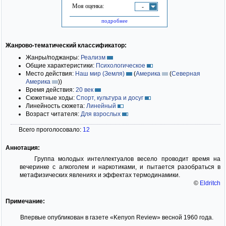
Моя оценка:
-
подробнее
Жанрово-тематический классификатор:
Жанры/поджанры:
Реализм
Общие характеристики:
Психологическое
Место действия:
Наш мир (Земля)
(
Америка
(
Северная
Америка
)
)
Время действия:
20 век
Сюжетные ходы:
Спорт, культура и досуг
Линейность сюжета:
Линейный
Возраст читателя:
Для взрослых
Всего проголосовало:
12
Аннотация:
Группа молодых интеллектуалов весело проводит время на
вечеринке с алкоголем и наркотиками, и пытается разобраться в
метафизических явлениях и эффектах термодинамики.
©
Eldritch
Примечание:
Впервые опубликован в газете «Kenyon Review» весной 1960 года.