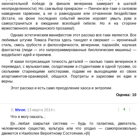
окончательной победе (в финале вечеринка замирает в шаткой
неопределенности). Но сам выбор прекрасен — Пинчон все-таки о силовом
наведении гармонии, а не о равнодушии или отчаянном бездействии
(Кстати, на фоне последних событий многие норовят умыть руки и
самоустраниться в ожидании всеобщей гибели. Но я на стороне
мужественного американского прозаика!).
Однако эстетическим манифестом этот рассказ все-таки является. Все
любимые штучки Томаса Раглза здесь танцуют и сверкают — ироничный
стиль, смесь грубости и философичности, вечеринки, паранойя, научная
фантастка (люди — это запрограммированные биологические машины) —
кордебалет идей и приемов.
И какая потрясающая точность деталей — сколько таких вечеринок я
перевидал, с музыкантами, солдатиками и студентками в одной тусовке, со
сколькими стареющими хипстерами, годами не выходящими из своих
апартаментов-оранжерей, общался. Портреты и зарисовки их едки и
верны.
Этот рассказ и есть само преодоление хаоса и энтропии.
Оценка:
10
[
4
]
Ithron
,
13 марта 2014 г.
Что я могу сказать...
[i]«...любая закрытая система — будь то галактика, двигатель,
человеческое существо, культура или что угодно — самопроизвольно
движется к Наиболее Вероятному Состоянию.»[/i]