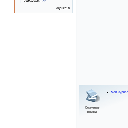
о примере
...
>>
оценка: 8
Мои журна
Книжные
полки