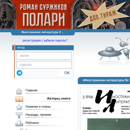
Иностранная литература 3 ...
регистрация
|
забыли пароль?
вход
OK
«Иностранная литература № 3
Главная
Авторы, книги
Новинки и планы
Награды, премии
Рейтинги