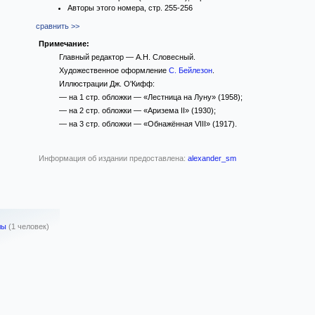
Авторы этого номера, стр. 255-256
сравнить >>
Примечание:
Главный редактор — А.Н. Словесный.
Художественное оформление
С. Бейлезон
.
Иллюстрации Дж. О'Кифф:
— на 1 стр. обложки — «Лестница на Луну» (1958);
— на 2 стр. обложки — «Аризема II» (1930);
— на 3 стр. обложки — «Обнажённая VIII» (1917).
Информация об издании предоставлена:
alexander_sm
лы
(1 человек)