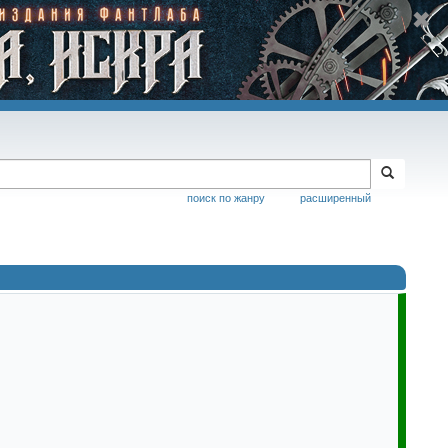
поиск по жанру
расширенный