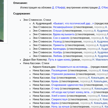
Описание:
Иллюстрация на обложке
Д. О'Кифф
; внутренние иллюстрации
Д. О'К
Содержание
:
Энн Стивенсон. Стихи
А. Кудрявицкий.
«Бывает, что поэтический дар...»
(предислови
Энн Стивенсон.
Незавершённое
(стихотворение,
перевод
А.
Энн Стивенсон.
Олуши
(стихотворение,
перевод
А. Кудряви
Энн Стивенсон.
Вдова музыканта
(стихотворение,
перевод
Энн Стивенсон.
Сон о камнях
(стихотворение,
перевод
А. К
Энн Стивенсон.
Развод
(стихотворение,
перевод
А. Кудряви
Энн Стивенсон.
Приметы
(стихотворение,
перевод
А. Кудря
Энн Стивенсон.
Календарь
(стихотворение,
перевод
А. Кудр
Энн Стивенсон.
Ноябрь
(стихотворение,
перевод
А. Кудряви
Энн Стивенсон.
Любовь
(стихотворение,
перевод
А. Кудряви
Дидье Ван Ковелер.
Путь в один конец
(роман,
перевод
Н. Мавлевич
Нина Кассиан. Стихи
Кирилл Ковальджи.
Отважиться на исповедь...
(предисловие)
Нина Кассиан.
Посвящение
(стихотворение,
перевод
К. Ков
Нина Кассиан.
Утренняя разминка
(стихотворение,
перевод
Нина Кассиан.
Бар
(стихотворение,
перевод
К. Ковальджи
, 
Нина Кассиан.
Кровь
(стихотворение,
перевод
К. Ковальджи
Нина Кассиан.
Очарование одиночества
(стихотворение,
пе
Нина Кассиан.
О тигр
(стихотворение,
перевод
К. Ковальджи
Нина Кассиан.
«И когда наступает конец лета...»
(стихотвор
Нина Кассиан.
Хлеб и вино
(стихотворение,
перевод
К. Кова
Нина Кассиан.
Свирепствуя
(стихотворение,
перевод
К. Ков
Нина Кассиан.
Вдова
(стихотворение,
перевод
К. Ковальджи
Нина Кассиан.
Ночь за ночью
(стихотворение,
перевод
К. К