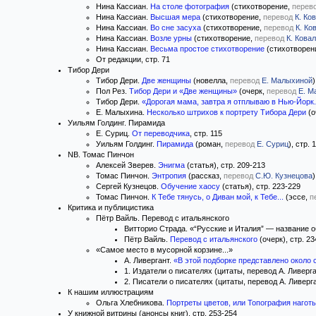
Нина Кассиан.
На столе фотография
(стихотворение,
перев
Нина Кассиан.
Высшая мера
(стихотворение,
перевод
К. Ко
Нина Кассиан.
Во сне засуха
(стихотворение,
перевод
К. Ко
Нина Кассиан.
Возле урны
(стихотворение,
перевод
К. Кова
Нина Кассиан.
Весьма простое стихотворение
(стихотворен
От редакции, стр. 71
Тибор Дери
Тибор Дери.
Две женщины
(новелла,
перевод
Е. Малыхиной
)
Пол Рез.
Тибор Дери и «Две женщины»
(очерк,
перевод
Е. М
Тибор Дери.
«Дорогая мама, завтра я отплываю в Нью-Йорк.
Е. Малыхина.
Несколько штрихов к портрету Тибора Дери
(о
Уильям Голдинг. Пирамида
Е. Суриц.
От переводчика
, стр. 115
Уильям Голдинг.
Пирамида
(роман,
перевод
Е. Суриц
), стр. 
NB. Томас Пинчон
Алексей Зверев.
Энигма
(статья), стр. 209-213
Томас Пинчон.
Энтропия
(рассказ,
перевод
С.Ю. Кузнецова
)
Сергей Кузнецов.
Обучение хаосу
(статья), стр. 223-229
Томас Пинчон.
К Тебе тянусь, о Диван мой, к Тебе...
(эссе,
п
Критика и публицистика
Пётр Вайль. Перевод с итальянского
Витторио Страда. «“Русские и Италия” — название об
Пётр Вайль.
Перевод с итальянского
(очерк), стр. 2
«Самое место в мусорной корзине...»
А. Ливергант.
«В этой подборке представлено около с
1. Издатели о писателях (цитаты, перевод А. Ливерга
2. Писатели о писателях (цитаты, перевод А. Ливерга
К нашим иллюстрациям
Ольга Хлебникова.
Портреты цветов, или Топография нагот
У книжной витрины (анонсы книг), стр. 253-254