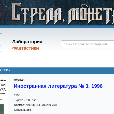
Лаборатория
Фантастики
, 1996»
журнал
Иностранная литература № 3, 1996
1996
г.
Тираж:
27300 экз.
Формат:
70x108/16
(170x260 мм)
Страниц:
256