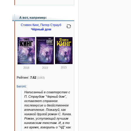
А вот, например:
Стивен Кинг
,
Питер Страуб
Чёрный дом
2015
2016
2015
Рейтинг:
7.62
(1063)
baroni
:
Написанный в соавторстве с
П. Страубом "Черный дом",
оставляет странное
послевкусие и двойственное
впечатление. Пожалуй, как
никакой другой роман С. Кинга.
Роман, уступающий лучшим
кинговским текстам. И, в то
же время, говорить о "ЧД" как