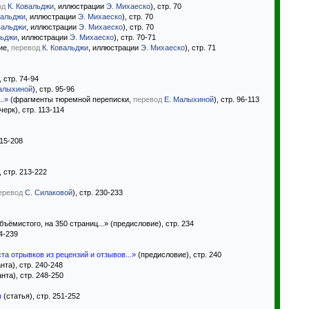
од
К. Ковальджи
, иллюстрации
Э. Михаеско
), стр. 70
вальджи
, иллюстрации
Э. Михаеско
), стр. 70
вальджи
, иллюстрации
Э. Михаеско
), стр. 70
льджи
, иллюстрации
Э. Михаеско
), стр. 70-71
ие,
перевод
К. Ковальджи
, иллюстрации
Э. Михаеско
), стр. 71
, стр. 74-94
алыхиной
), стр. 95-96
..»
(фрагменты тюремной переписки,
перевод
Е. Малыхиной
), стр. 96-113
черк), стр. 113-114
115-208
, стр. 213-222
еревод
С. Силаковой
), стр. 230-233
ъёмистого, на 350 страниц...» (предисловие), стр. 234
34-239
та отрывков из рецензий и отзывов...»
(предисловие), стр. 240
нта), стр. 240-248
нта), стр. 248-250
ы
(статья), стр. 251-252