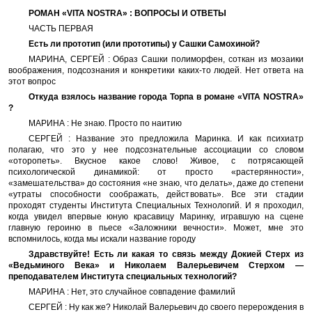
РОМАН «VITA NOSTRA» : ВОПРОСЫ И ОТВЕТЫ
ЧАСТЬ ПЕРВАЯ
Есть ли прототип (или прототипы) у Сашки Самохиной?
МАРИНА, СЕРГЕЙ : Образ Сашки полиморфен, соткан из мозаики
воображения, подсознания и конкретики каких-то людей. Нет ответа на
этот вопрос
Откуда взялось название города Торпа в романе «VITA NOSTRA»
?
МАРИНА : Не знаю. Просто по наитию
СЕРГЕЙ : Название это предложила Маринка. И как психиатр
полагаю, что это у нее подсознательные ассоциации со словом
«оторопеть». Вкусное какое слово! Живое, с потрясающей
психологической динамикой: от просто «растерянности»,
«замешательства» до состояния «не знаю, что делать», даже до степени
«утраты способности соображать, действовать». Все эти стадии
проходят студенты Института Специальных Технологий. И я проходил,
когда увидел впервые юную красавицу Маринку, игравшую на сцене
главную героиню в пьесе «Заложники вечности». Может, мне это
вспомнилось, когда мы искали название городу
Здравствуйте! Есть ли какая то связь между Докией Стерх из
«Ведьминого Века» и Николаем Валерьевичем Стерхом —
преподавателем Института специальных технологий?
МАРИНА : Нет, это случайное совпадение фамилий
СЕРГЕЙ : Ну как же? Николай Валерьевич до своего перерождения в