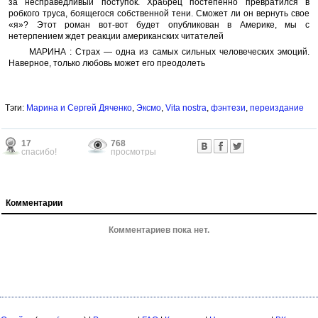
за несправедливый поступок. Храбрец постепенно превратился в
робкого труса, боящегося собственной тени. Сможет ли он вернуть свое
«я»? Этот роман вот-вот будет опубликован в Америке, мы с
нетерпением ждет реакции американских читателей
МАРИНА : Страх — одна из самых сильных человеческих эмоций.
Наверное, только любовь может его преодолеть
Тэги:
Марина и Сергей Дяченко
,
Эксмо
,
Vita nostra
,
фэнтези
,
переиздание
17
768
спасибо!
просмотры
Комментарии
Комментариев пока нет.