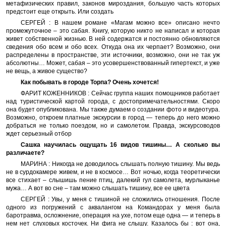
метафизических правил, законов мироздания, большую часть которых
предстоит еще открыть. Или создать
СЕРГЕЙ : В нашем романе «Магам можно все» описано нечто
промежуточное – это сабая. Книгу, которую никто не написал и которая
живет собственной жизнью. В ней содержатся и постоянно обновляются
сведения обо всем и обо всех. Откуда она их черпает? Возможно, они
распределены в пространстве, эти источники, возможно, они не так уж
абсолютны… Может, сабая – это усовершенствованный гипертекст, и уже
не вещь, а живое существо?
Как побывать в городе Торпа? Очень хочется!
ФАРИТ КОЖЕННИКОВ : Сейчас группа наших помощников работает
над туристической картой города, с достопримечательностями. Скоро
она будет опубликована. Мы также думаем о создании фото и видеотура.
Возможно, откроем платные экскурсии в город — теперь до него можно
добраться не только поездом, но и самолетом. Правда, экскурсоводов
ждет серьезный отбор
Сашка научилась ощущать 16 видов тишины… А сколько вы
различаете?
МАРИНА : Никогда не доводилось слышать полную тишину. Мы ведь
не в сурдокамере живем, и не в космосе… Вот ночью, когда теоретически
все стихает – слышишь пение птиц, далекий гул самолета, мурлыканье
мужа… А вот во сне – там можно слышать тишину, все ее цвета
СЕРГЕЙ : Увы, у меня с тишиной не сложились отношения. После
одного из погружений с аквалангом на Командорах у меня была
баротравма, осложнение, операция на ухе, потом еще одна — и теперь в
нем нет слуховых косточек. Ни фига не слышу. Казалось бы : вот она,