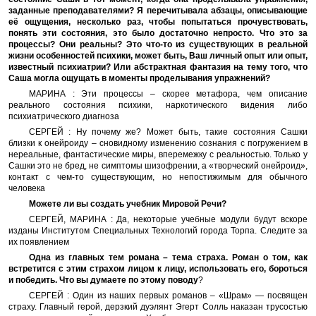
заданные преподавателями? Я перечитывала абзацы, описывающие
её ощущения, несколько раз, чтобы попытаться прочувствовать,
понять эти состояния, это было достаточно непросто. Что это за
процессы? Они реальны? Это что-то из существующих в реальной
жизни особенностей психики, может быть, Ваш личный опыт или опыт,
известный психиатрии? Или абстрактная фантазия на тему того, что
Саша могла ощущать в моменты проделывания упражнений?
МАРИНА : Эти процессы – скорее метафора, чем описание
реального состояния психики, наркотического видения либо
психиатрического диагноза
СЕРГЕЙ : Ну почему же? Может быть, такие состояния Сашки
близки к онейроиду – сновидному изменению сознания с погружением в
нереальные, фантастические миры, вперемежку с реальностью. Только у
Сашки это не бред, не симптомы шизофрении, а «творческий онейроид»,
контакт с чем-то существующим, но непостижимым для обычного
человека
Можете ли вы создать учебник Мировой Речи?
СЕРГЕЙ, МАРИНА : Да, некоторые учебные модули будут вскоре
изданы Институтом Специальных Технологий города Торпа. Следите за
их появлением
Одна из главных тем романа – тема страха. Роман о том, как
встретится с этим страхом лицом к лицу, использовать его, бороться
и победить. Что вы думаете по этому поводу
?
СЕРГЕЙ : Один из наших первых романов – «Шрам» — посвящен
страху. Главный герой, дерзкий дуэлянт Эгерт Солль наказан трусостью