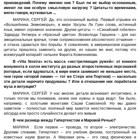
произведений. Почему именно они ? Был ли их выбор осознанным,
имеют ли они особую смысловую нагрузку ? Цитаты-то временами,
мягко говоря, жутковатые ...
МАРИНА, СЕРГЕЙ: Да, это осознанный выбор. Первый отрывок из
«Волшебника Земноморья», в мире Урсулы Ле Гуин слова, истинный
язык, имеют огромное значение. Другие цитаты — «Синайский гобелен»
Эдварда Уитмора и «Красный цветок» Всеволода Гаршина – для нас
эмоциональные крючья, точки соприкосновения абсолютного отчаяния –
и отказа сдаваться без борьбы. К сожалению, в американском издании
цитаты пришлось заменить на другие, из наших же книг, потому что
всемогущий копирайт сильнее Фарита Коженникова.
В «Vita Nostra» есть масса «нестреляющих ружей»: от конного
монумента в холле института до разных второстепенных персонажей
(которые, если вдуматься, в мире книги занимают не меньшее место,
чем герои «второй линии» — тот же Стерх или Портнов) — насколько
эти детали нарочито продуманы ? Или в отношении них поработали
муза и интуиция?
МАРИНА, СЕРГЕЙ: У нас многие детали возникают интуитивно, и
только потом мы понимаем, зачем они нужны и куда ведут. Так было,
например, с золотыми монетами Сашки Самохиной. Но мы давно
заметили – полностью логичный мир кажется неестественным, а доля
абсурда или просто случайности делает его живым
В чем разница между Гипертекстом и Мировой Речью?
МАРИНА : Если первое — провода, то второе – электричество.
Другими словами, Гипертекст – это учебник физики, построенный на
известных науке фактах. А Мировая речь – это свод физических и