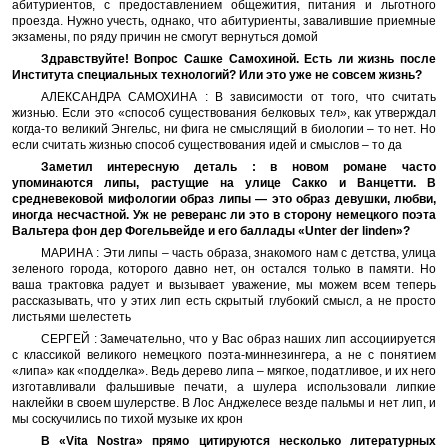
абитуриентов, с предоставлением общежития, питания и льготного
проезда. Нужно учесть, однако, что абитуриенты, завалившие приемные
экзамены, по ряду причин не смогут вернуться домой
Здравствуйте! Вопрос Сашке Самохиной. Есть ли жизнь после
Института специальных технологий? Или это уже не совсем жизнь?
АЛЕКСАНДРА САМОХИНА : В зависимости от того, что считать
жизнью. Если это «способ существования белковых тел», как утверждал
когда-то великий Энгельс, ни фига не смыслящий в биологии – то нет. Но
если считать жизнью способ существования идей и смыслов – то да
Заметил интересную деталь : в новом романе часто
упоминаются липы, растущие на улице Сакко и Ванцетти. В
средневековой мифологии образ липы — это образ девушки, любви,
иногда несчастной. Уж не реверанс ли это в сторону немецкого поэта
Вальтера фон дер Фогельвейде и его баллады «Unter der linden»?
МАРИНА : Эти липы – часть образа, знакомого нам с детства, улица
зеленого города, которого давно нет, он остался только в памяти. Но
ваша трактовка радует и вызывает уважение, мы можем всем теперь
рассказывать, что у этих лип есть скрытый глубокий смысл, а не просто
листьями шелестеть
СЕРГЕЙ : Замечательно, что у Вас образ наших лип ассоциируется
с классикой великого немецкого поэта-миннезингера, а не с понятием
«липа» как «подделка». Ведь дерево липа – мягкое, податливое, и их него
изготавливали фальшивые печати, а шулера использовали липкие
наклейки в своем шулерстве. В Лос Анджелесе везде пальмы и нет лип, и
мы соскучились по тихой музыке их крон
В «Vita Nostra» прямо цитируются несколько литературных