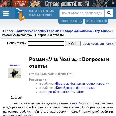
ЛАБОРАТОРИЯ
ФАНТАСТИКИ
поиск по жанру
расширенный
Вы здесь:
Авторские колонки FantLab
>
Авторская колонка «Thy Tabor»
>
Роман «Vita Nostra» : Вопросы и ответы
Поиск статьи:
расширенный поиск »
Роман «Vita Nostra» : Вопросы и
ответы
Thy Tabor
Статья написана 8 июня 12:10
Размещена:
в рубрике
«Быстрые фантастические новости»
в рубрике
«Калейдоскоп фантастики»
в
авторской колонке Thy Tabor
Друзья!
В честь выхода переиздания романа «
Vita Nostra
» представляем
подборку вопросов Марине и Сергею от читателей. Подборка составлена
на основе рубрики «Минута с мастером» — самой популярной рубрики
нашего сообщества
.