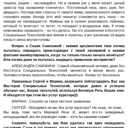
тишина, рядом – наслаждайся. Но в правом ухе у меня играет целый
оркестр под названием «тиннитус». Постоянный писк, звон, шум. Лет
двадцать. Последствие стресса от смерти мамы, перенесенного неврита
слухового нерва. Иногда этот мой тиннитус становится чуть тише – но
никогда не прекращается. Живешь как в салоне реактивного лайнера,
который то взлетает, то летит, то попадает в воздушные ямы. К этому
невозможно привыкнуть – но что делать. Так что упражнения в Институте
Специальных Технологий мне близки и понятны, я вот различаю 16 видов
писка и звона внутри головы
Вопрос к Сашке Самохиной : какими аргументами твоя логика
пыталась оправдать происходящее с твоей эмпирикой и какими
фактами манипулировала, когда ты только-только начала меняться?
Или логика даже не пыталась защищать привычное восприятие?
АЛЕКСАНДРА САМОХИНА : Самый обыкновенный человек, даже без
Института Специальных Технологий, меняется в жизни много раз.
Человек отлично приспособлен, чтобы меняться. Логика тут бессильна
Уважаемые Сергей и Марина, разрешите поблагодарить Вас как
Мастеров Специальных Технологий, которые давно и успешно
обучают нас, Ваших читателей, используя Великую Речь Ваших книг.
И обходятся при этом без услуг куратора)))
МАРИНА : Спасибо за такое лестное сравнение
СЕРГЕЙ : Обходимся ли мы без услуг куратора? Не знаю, не знаю…
Мы ведь тоже часть Мировой Речи. И, может, кто-то невидимый,
неощущаемый, все же руководит нами – хотя бы нашими снами?
Скажите, пожалуйста, как Вам удалось так ярко передавать
состояние Саши в тот момент, когда она проделывала упражнения,