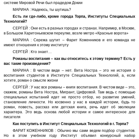
системе Мировой Речи был прадедом Докии
МАРИНА : Надеюсь, ты шутишь?
Есть ли где-либо, кроме города Торпа, Институты Специальных
Технологий?
СЕРГЕЙ : Они есть в разных городах и странах. Например, в Москве,
в Большом Харитоньевском переулке, возле метро «Красные ворота»
МАРИНА : Сережа шутит – Фарит Коженников и его команда не
имеют отношения к этому институту
СЕРГЕЙ : Кто знает…
Романы воспитания – как вы относитесь к этому термину? Есть у
вас такие произведения?
МАРИНА : В чистом виде – нет. Вита Ностра – это не история о
воспитания студентов в Институте Специальных Технологий, а, если
хотите, роман о смысле жизни
СЕРГЕЙ : У нас все романы – книги воспитания. В чистом виде – это,
скажем, романы Вита Ностра, Мигрант, Цифровой. Там ведь с помощью
специальных испытаний идет не просто отбор, но развитие умений,
становление личности. Но косвенно у нас в каждой истории, будь то
роман, повесть, рассказ или детская книга, речь идет об эволюции
характера. Это ведь основа любой истории и самое интересное для
писателя
Как поступить в Институт Специальных Технологий в г. Торпа?
ФАРИТ КОЖЕННИКОВ : Обычно мы сами ведем подбор студентов.
Но в этом учебном году Институт объявил конкурсный набор