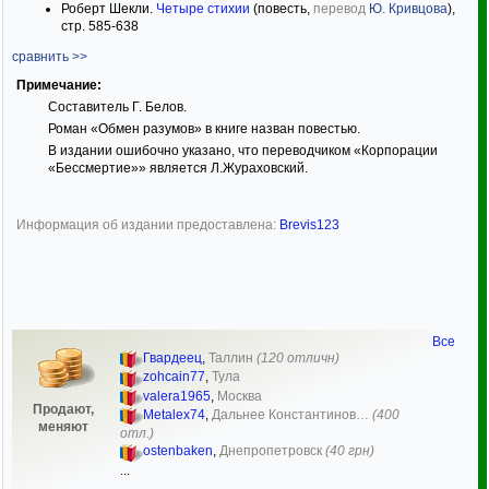
Роберт Шекли.
Четыре стихии
(повесть,
перевод
Ю. Кривцова
),
стр. 585-638
сравнить >>
Примечание:
Составитель Г. Белов.
Роман «Обмен разумов» в книге назван повестью.
В издании ошибочно указано, что переводчиком «Корпорации
«Бессмертие»» является Л.Жураховский.
Информация об издании предоставлена:
Brevis123
Все
Гвардеец
,
Таллин
(120 отличн)
zohcain77
,
Тула
valera1965
,
Москва
Продают,
Metalex74
,
Дальнее Константинов…
(400
меняют
отл.)
ostenbaken
,
Днепропетровск
(40 грн)
...