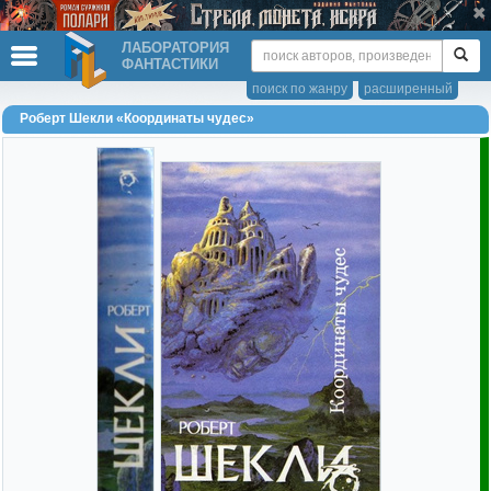
ЛАБОРАТОРИЯ
ФАНТАСТИКИ
поиск по жанру
расширенный
Роберт Шекли «Координаты чудес»