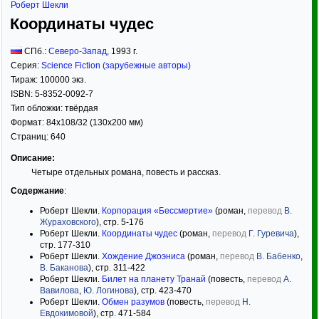
Роберт Шекли
Координаты чудес
СПб.:
Северо-Запад
,
1993
г.
Серия:
Science Fiction (зарубежные авторы)
Тираж:
100000 экз.
ISBN:
5-8352-0092-7
Тип обложки:
твёрдая
Формат:
84x108/32
(130x200 мм)
Страниц:
640
Описание:
Четыре отдельных романа, повесть и рассказ.
Содержание
:
Роберт Шекли.
Корпорация «Бессмертие»
(роман,
перевод
В.
Жураховского
), стр. 5-176
Роберт Шекли.
Координаты чудес
(роман,
перевод
Г. Гуревича
),
стр. 177-310
Роберт Шекли.
Хождение Джоэниса
(роман,
перевод
В. Бабенко
,
В. Баканова
), стр. 311-422
Роберт Шекли.
Билет на планету Транай
(повесть,
перевод
А.
Вавилова
,
Ю. Логинова
), стр. 423-470
Роберт Шекли.
Обмен разумов
(повесть,
перевод
Н.
Евдокимовой
), стр. 471-584