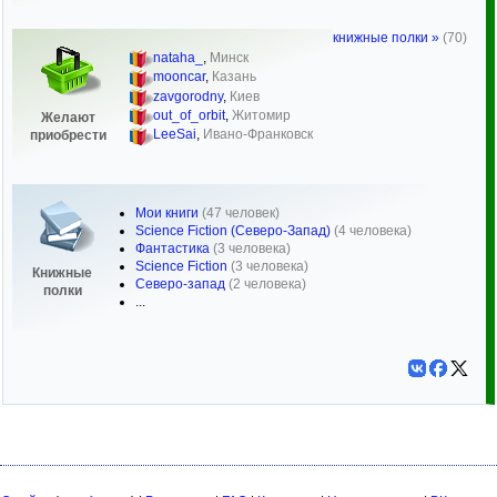
книжные полки »
(70)
nataha_
,
Минск
mooncar
,
Казань
zavgorodny
,
Киев
out_of_orbit
,
Житомир
Желают
LeeSai
,
Ивано-Франковск
приобрести
Мои книги
(47 человек)
Science Fiction (Северо-Запад)
(4 человека)
Фантастика
(3 человека)
Science Fiction
(3 человека)
Книжные
Северо-запад
(2 человека)
полки
...