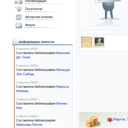
Рекомендации
Посетители
Авторские колонки
Форум
информация, новости
6 августа 2026 г.
Составлена библиография
Вероники
Дж. Генри
5 августа 2026 г.
Составлена библиография
Махмуда
Эль-Сайеда
4 августа 2026 г.
Составлена библиография
Маркуса
Кливера
3 августа 2026 г.
Составлена библиография
Моники
Ким
2 августа 2026 г.
Papyrus
,
Составлена библиография
Вайшнави Патель