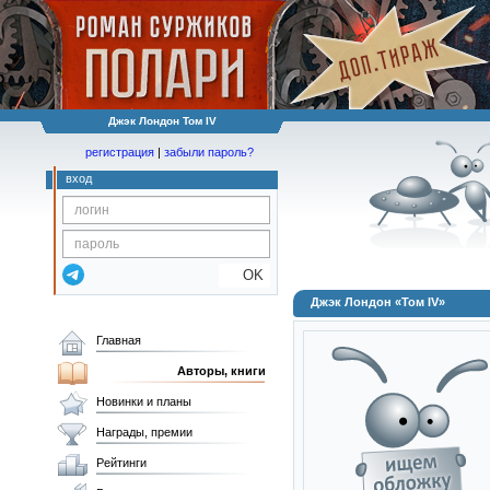
Джэк Лондон Том IV
регистрация
|
забыли пароль?
вход
OK
Джэк Лондон «Том IV»
Главная
Авторы, книги
Новинки и планы
Награды, премии
Рейтинги