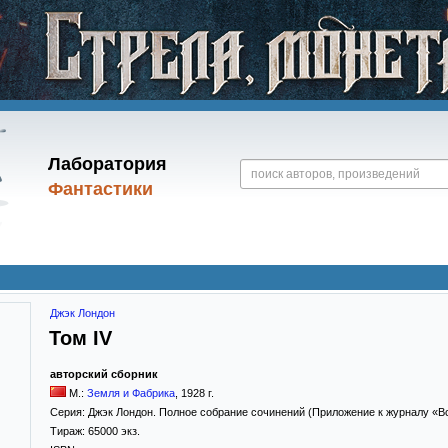
Лаборатория
Фантастики
Джэк Лондон
Том IV
авторский сборник
М.:
Земля и Фабрика
,
1928
г.
Серия:
Джэк Лондон. Полное собрание сочинений (Приложение к журналу «
Тираж:
65000 экз.