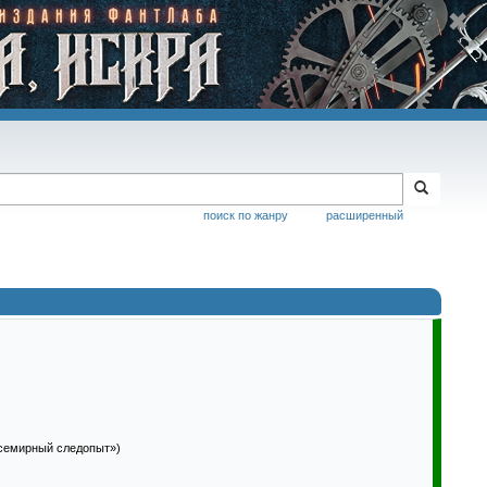
поиск по жанру
расширенный
Всемирный следопыт»)