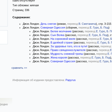
ISBN отсутствует
Тип обложки:
мягкая
Страниц:
336
Содержание
:
Джэк Лондон.
Дочь снегов
(роман,
перевод
В. Сметанича
), стр. 3-215
Джэк Лондон.
Северная Одиссея
(сборник,
перевод
Е. Гуро
,
Б. Под
)
Джэк Лондон.
Белое молчание
(рассказ,
перевод
Е. Гуро
,
Б. П
Джэк Лондон.
Сын Волка
(рассказ,
перевод
Е. Гуро
,
Б. Под
), 
Джэк Лондон.
На сороковой миле
(рассказ,
перевод
Е. Гуро
,
Б
Джэк Лондон.
В далёкой стране
(рассказ,
перевод
Е. Гуро
,
Б. 
Джэк Лондон.
За здоровье того, кто в пути!
(рассказ,
перевод
Джэк Лондон.
Право священнослужителя
(рассказ,
перевод
Е
Джэк Лондон.
Мудрость снежной тропы
(рассказ,
перевод
Е. 
Джэк Лондон.
Жена короля
(рассказ,
перевод
Е. Гуро
,
Б. Под
)
Джэк Лондон.
Северная Одиссея
(рассказ,
перевод
Е. Гуро
,
Б
сравнить >>
Информация об издании предоставлена:
Papyrus
Гродно