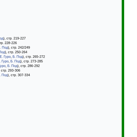
од
), стр. 219-227
стр. 228-226
. Под
), стр. 242/249
Под
), стр. 250-264
Е. Гуро
,
Б. Под
), стр. 265-272
. Гуро
,
Б. Под
), стр. 273-285
Гуро
,
Б. Под
), стр. 286-292
, стр. 293-306
. Под
), стр. 307-334