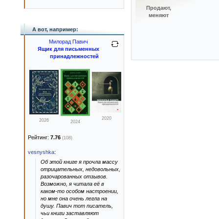
Продают,
меняют
А вот, например:
Милорад Павич
Ящик для письменных
принадлежностей
2020
2026
2024
Рейтинг:
7.76
(108)
vesnyshka
:
Об этой книге я прочла массу
отрицательных, недовольных,
разочарованных отзывов.
Возможно, я читала её в
каком-то особом настроении,
но мне она очень легла на
душу. Павич тот писатель,
чьи книги заставляют