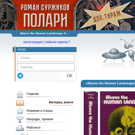
Above the Human Landscape A ...
регистрация
|
забыли пароль?
вход
OK
«Above the Human Landscape: 
Главная
Авторы, книги
Новинки и планы
Награды, премии
Рейтинги