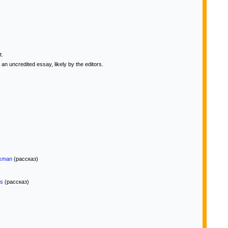
t.
 an uncredited essay, likely by the editors.
ckman
(рассказ)
ts
(рассказ)