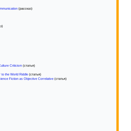
mmunication
(рассказ)
з)
ulture Criticism
(статья)
to the World Riddle
(статья)
ence Fiction as Objective Correlative
(статья)