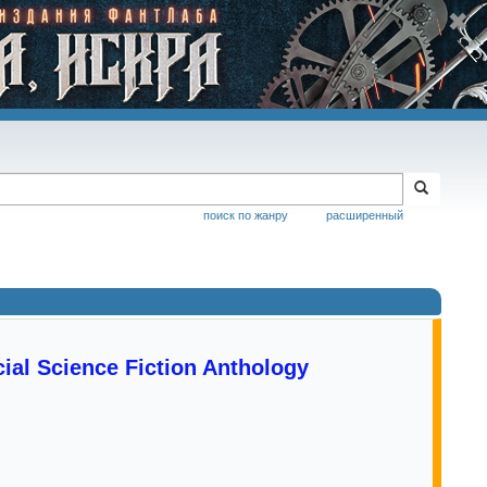
поиск по жанру
расширенный
al Science Fiction Anthology