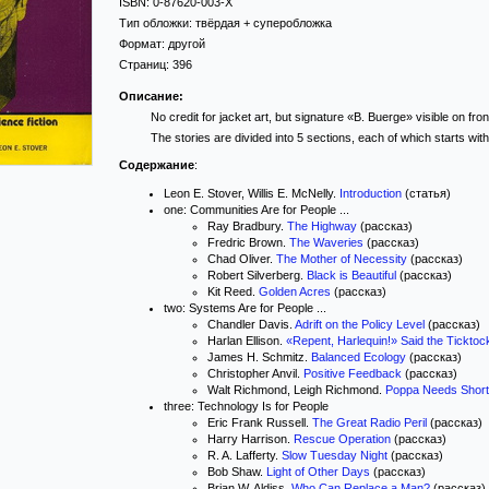
ISBN:
0-87620-003-X
Тип обложки:
твёрдая
+ суперобложка
Формат:
другой
Страниц:
396
Описание:
No credit for jacket art, but signature «B. Buerge» visible on fron
The stories are divided into 5 sections, each of which starts with
Содержание
:
Leon E. Stover, Willis E. McNelly.
Introduction
(статья)
one: Communities Are for People ...
Ray Bradbury.
The Highway
(рассказ)
Fredric Brown.
The Waveries
(рассказ)
Chad Oliver.
The Mother of Necessity
(рассказ)
Robert Silverberg.
Black is Beautiful
(рассказ)
Kit Reed.
Golden Acres
(рассказ)
two: Systems Are for People ...
Chandler Davis.
Adrift on the Policy Level
(рассказ)
Harlan Ellison.
«Repent, Harlequin!» Said the Tickto
James H. Schmitz.
Balanced Ecology
(рассказ)
Christopher Anvil.
Positive Feedback
(рассказ)
Walt Richmond, Leigh Richmond.
Poppa Needs Shor
three: Technology Is for People
Eric Frank Russell.
The Great Radio Peril
(рассказ)
Harry Harrison.
Rescue Operation
(рассказ)
R. A. Lafferty.
Slow Tuesday Night
(рассказ)
Bob Shaw.
Light of Other Days
(рассказ)
Brian W. Aldiss.
Who Can Replace a Man?
(рассказ)