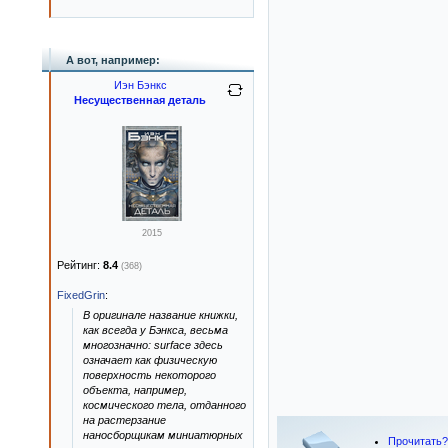
А вот, например:
Иэн Бэнкс
Несущественная деталь
2015
Рейтинг:
8.4
(368)
FixedGrin
:
В оригинале название книжки,
как всегда у Бэнкса, весьма
многозначно: surface здесь
означает как физическую
поверхность некоторого
объекта, например,
космического тела, отданного
на растерзание
наносборщикам миниатюрных
Прочитать?