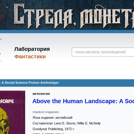
Лаборатория
Фантастики
A Social Science Fiction Anthology»
антология
Above the Human Landscape: A Soci
первое издание
Язык издания:
английский
Составители:
Leon E. Stover
,
Willis E. McNelly
Goodyear Publishing
,
1972
г.