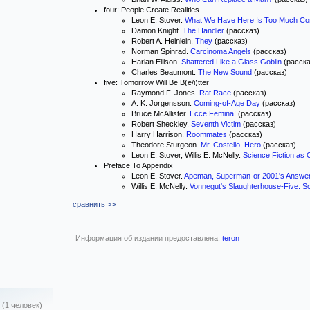
four: People Create Realities ...
Leon E. Stover.
What We Have Here Is Too Much Co
Damon Knight.
The Handler
(рассказ)
Robert A. Heinlein.
They
(рассказ)
Norman Spinrad.
Carcinoma Angels
(рассказ)
Harlan Ellison.
Shattered Like a Glass Goblin
(расска
Charles Beaumont.
The New Sound
(рассказ)
five: Tomorrow Will Be B(e/i)tter
Raymond F. Jones.
Rat Race
(рассказ)
A. K. Jorgensson.
Coming-of-Age Day
(рассказ)
Bruce McAllister.
Ecce Femina!
(рассказ)
Robert Sheckley.
Seventh Victim
(рассказ)
Harry Harrison.
Roommates
(рассказ)
Theodore Sturgeon.
Mr. Costello, Hero
(рассказ)
Leon E. Stover, Willis E. McNelly.
Science Fiction as C
Preface To Appendix
Leon E. Stover.
Apeman, Superman-or 2001's Answer 
Willis E. McNelly.
Vonnegut's Slaughterhouse-Five: Sci
сравнить >>
Информация об издании предоставлена:
teron
(1 человек)