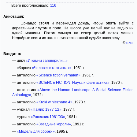
Всего проголосовало:
116
Аннотация:
Эрнандо стоял и пережидал дождь, чтобы опять выйти с
деревянным плугом в поле. На шоссе уже целый час не видно ни
одной машины. Потом хлынул на север целый поток машин.
Недобрые вести их гнали неизвестно какой судьбе навстречу...
©
ozor
Входит в:
— цикл
«И камни заговорили...»
— сборник
«Человек в картинках»
, 1951 г.
— антологию
«Science fiction verhalen»
, 1961 г.
— антологию
«SCIENCE FICTION. Наука и фантастика»
, 1970 г.
— антологию
«Above the Human Landscape: A Social Science Fiction
Anthology»
, 1972 г.
— антологию
«Kroki w nieznane 4»
, 1973 г.
— журнал
«Памир 1977`12»
, 1977 г.
— журнал
«Ровесник 1981'03»
, 1981 г.
— антологию
«Звездные короли»
, 1991 г.
—
«Модель для сборки»
, 1995 г.