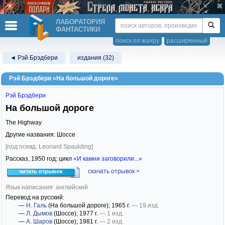
ЛАБОРАТОРИЯ
ФАНТАСТИКИ
поиск по жанру
расширенный
◄ Рэй Брэдбери
издания (32)
Рэй Брэдбери «На большой дороге»
Рэй Брэдбери
На большой дороге
The Highway
Другие названия: Шоссе
[под псевд. Leonard Spaulding]
Рассказ,
1950
год; цикл
«И камни заговорили...»
скачать отрывок >
читать отрывок
Язык написания: английский
Перевод на русский:
—
Н. Галь
(На большой дороге)
; 1965 г.
— 19 изд.
—
Л. Дымов
(Шоссе)
; 1977 г.
— 1 изд.
—
А. Шаров
(Шоссе)
; 1981 г.
— 2 изд.