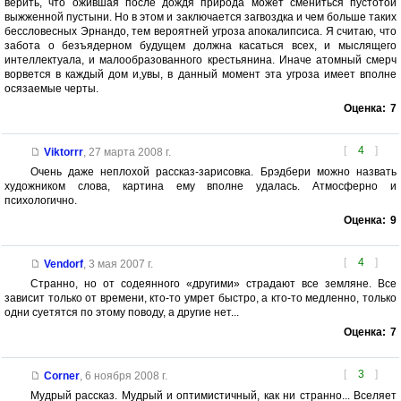
верить, что ожившая после дождя природа может смениться пустотой
выжженной пустыни. Но в этом и заключается загвоздка и чем больше таких
бессловесных Эрнандо, тем вероятней угроза апокалипсиса. Я считаю, что
забота о безъядерном будущем должна касаться всех, и мыслящего
интеллектуала, и малообразованного крестьянина. Иначе атомный смерч
ворвется в каждый дом и,увы, в данный момент эта угроза имеет вполне
осязаемые черты.
Оценка:
7
[
4
]
Viktorrr
,
27 марта 2008 г.
Очень даже неплохой рассказ-зарисовка. Брэдбери можно назвать
художником слова, картина ему вполне удалась. Атмосферно и
психологично.
Оценка:
9
[
4
]
Vendorf
,
3 мая 2007 г.
Странно, но от содеянного «другими» страдают все земляне. Все
зависит только от времени, кто-то умрет быстро, а кто-то медленно, только
одни суетятся по этому поводу, а другие нет...
Оценка:
7
[
3
]
Corner
,
6 ноября 2008 г.
Мудрый рассказ. Мудрый и оптимистичный, как ни странно... Вселяет