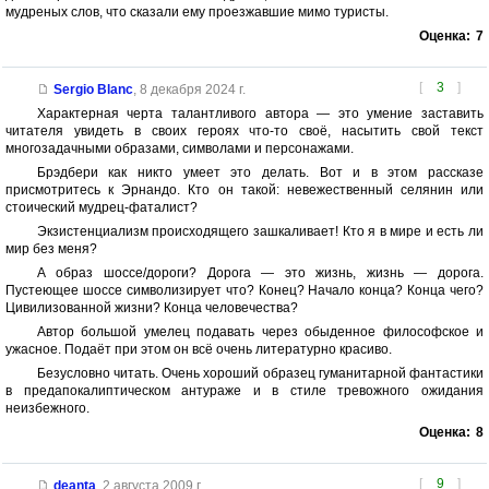
мудреных слов, что сказали ему проезжавшие мимо туристы.
Оценка:
7
[
3
]
Sergio Blanc
,
8 декабря 2024 г.
Характерная черта талантливого автора — это умение заставить
читателя увидеть в своих героях что-то своё, насытить свой текст
многозадачными образами, символами и персонажами.
Брэдбери как никто умеет это делать. Вот и в этом рассказе
присмотритесь к Эрнандо. Кто он такой: невежественный селянин или
стоический мудрец-фаталист?
Экзистенциализм происходящего зашкаливает! Кто я в мире и есть ли
мир без меня?
А образ шоссе/дороги? Дорога — это жизнь, жизнь — дорога.
Пустеющее шоссе символизирует что? Конец? Начало конца? Конца чего?
Цивилизованной жизни? Конца человечества?
Автор большой умелец подавать через обыденное философское и
ужасное. Подаёт при этом он всё очень литературно красиво.
Безусловно читать. Очень хороший образец гуманитарной фантастики
в предапокалиптическом антураже и в стиле тревожного ожидания
неизбежного.
Оценка:
8
[
9
]
deanta
,
2 августа 2009 г.