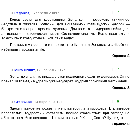
[
7
]
Paganist
,
16 апреля 2009 г.
Конец света для крестьянина Эрнандо — неурожай, стихийное
бедствие и тяжёлая болезнь. Для богатеньких голливудских куколок —
банкротство их престарелого муженька. Для кого-то — ядерная война. для
астрономов — физическая смерть Солнечной системы. Всё относительно.
То есть как к этому отнесёшься, так и будет.
Поэтому я уверен, что конца света не будет для Эрнандо. и соберёт он
небывалый урожай :smile:
Оценка:
8
[
7
]
юнга Флинт
,
17 ноября 2006 г.
Эрнандо знал, что никуда с этой подводной лодки не денешься. Он не
поехал за всеми, не удрал и уже не удерёт. Мудрый спокойный мексиканец.
Оценка:
8
[
6
]
Сказочник
,
14 апреля 2012 г.
Здесь главное не сюжет и не главгерой, а атмосфера. В главгерое
переплелись мудрость и фатализм, полное спокойствие при взгляде на
абсолютно любые явления... Что там говорите? Конец Света? Ну, ладно.
Оценка:
8