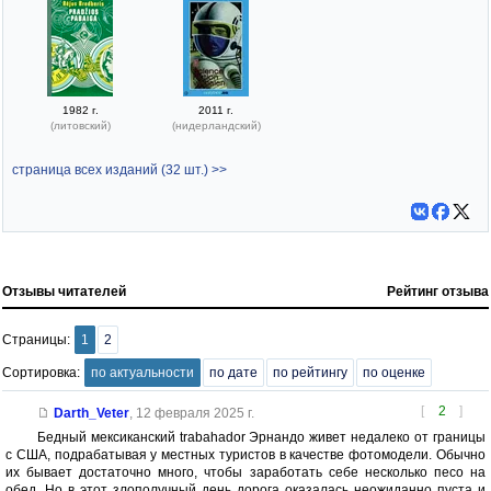
1982 г.
2011 г.
(литовский)
(нидерландский)
страница всех изданий (32 шт.) >>
Отзывы читателей
Рейтинг отзыва
Страницы:
1
2
Сортировка:
по актуальности
по дате
по рейтингу
по оценке
[
2
]
Darth_Veter
,
12 февраля 2025 г.
Бедный мексиканский trabahador Эрнандо живет недалеко от границы
с США, подрабатывая у местных туристов в качестве фотомодели. Обычно
их бывает достаточно много, чтобы заработать себе несколько песо на
обед. Но в этот злополучный день дорога оказалась неожиданно пуста и