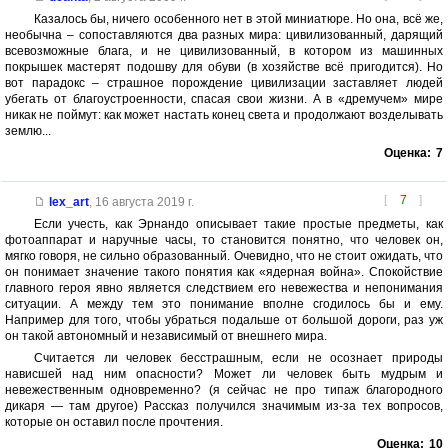
Казалось бы, ничего особенного нет в этой миниатюре. Но она, всё же,
необычна – сопоставляются два разных мира: цивилизованный, дарящий
всевозможные блага, и не цивилизованный, в котором из машинных
покрышек мастерят подошву для обуви (в хозяйстве всё пригодится). Но
вот парадокс – страшное порождение цивилизации заставляет людей
убегать от благоустроенности, спасая свои жизни. А в «дремучем» мире
никак не поймут: как может настать конец света и продолжают возделывать
землю...
Оценка:
7
[
7
]
lex_art
,
16 августа 2019 г.
Если учесть, как Эрнандо описывает такие простые предметы, как
фотоаппарат и наручные часы, то становится понятно, что человек он,
мягко говоря, не сильно образованный. Очевидно, что не стоит ожидать, что
он понимает значение такого понятия как «ядерная война». Спокойствие
главного героя явно является следствием его невежества и непонимания
ситуации. А между тем это понимание вполне сгодилось бы и ему.
Например для того, чтобы убраться подальше от большой дороги, раз уж
он такой автономный и независимый от внешнего мира.
Считается ли человек бесстрашным, если не осознает природы
нависшей над ним опасности? Может ли человек быть мудрым и
невежественным одновременно? (я сейчас не про типаж благородного
дикаря — там другое) Рассказ получился значимым из-за тех вопросов,
которые он оставил после прочтения.
Оценка:
10