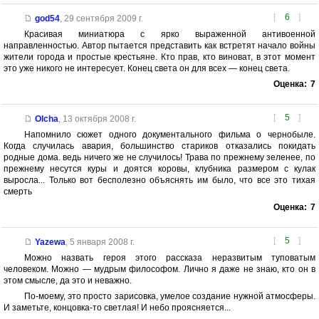
[
6
]
god54
,
29 сентября 2009 г.
Красивая миниатюра с ярко выраженной антивоенной
направленностью. Автор пытается представить как встретят начало войны
жители города и простые крестьяне. Кто прав, кто виноват, в этот момент
это уже никого не интересует. Конец света он для всех — конец света.
Оценка:
7
[
5
]
Olcha
,
13 октября 2008 г.
Напомнило сюжет одного документального фильма о чернобыле.
Когда случилась авария, большинство стариков отказались покидать
родные дома. ведь ничего же не случилось! Трава по прежнему зеленее, по
прежнему несутся куры и доятся коровы, клубника размером с кулак
выросла... Только вот бесполезно объяснять им было, что все это тихая
смерть
Оценка:
7
[
5
]
Yazewa
,
5 января 2008 г.
Можно назвать героя этого рассказа неразвитым туповатым
человеком. Можно — мудрым философом. Лично я даже не знаю, кто он в
этом смысле, да это и неважно.
По-моему, это просто зарисовка, умелое создание нужной атмосферы.
И заметьте, концовка-то светлая! И небо проясняется...