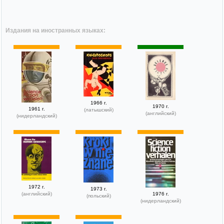
Издания на иностранных языках:
1966 г.
1970 г.
1961 г.
(латышский)
(английский)
(нидерландский)
1972 г.
1973 г.
(английский)
1976 г.
(польский)
(нидерландский)