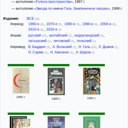
— антологию
«Голоса пространства»
, 1997 г.
— антологию
«Звезда по имени Галь. Земляничное окошко»
, 1999 г.
Издания:
ВСЕ
(32)
/период:
1960-е
,
1970-е
,
1980-е
,
1990-е
,
2000-е
,
(3)
(5)
(3)
(6)
(8)
2010-е
,
2020-е
(5)
(2)
/языки:
русский
,
английский
,
нидерландский
,
(24)
(2)
(3)
латышский
,
литовский
,
польский
(1)
(1)
(1)
/перевод:
В. Баддинг
,
А. Вольский
,
Н. Галь
,
Л. Дымов
,
(3)
(1)
(19)
(1)
О. Сарма
,
Н. Хиенене
,
А. Шаров
(1)
(1)
(2)
1965 г.
1991 г.
1985 г.