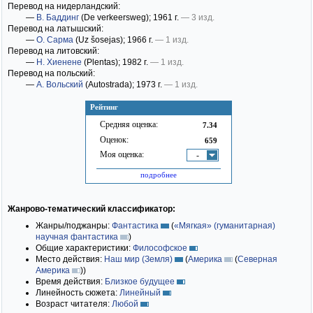
Перевод на нидерландский:
—
В. Баддинг
(De verkeersweg)
; 1961 г.
— 3 изд.
Перевод на латышский:
—
О. Сарма
(Uz šosejas)
; 1966 г.
— 1 изд.
Перевод на литовский:
—
Н. Хиенене
(Plentas)
; 1982 г.
— 1 изд.
Перевод на польский:
—
А. Вольский
(Autostrada)
; 1973 г.
— 1 изд.
Рейтинг
Средняя оценка:
7.34
Оценок:
659
Моя оценка:
-
подробнее
Жанрово-тематический классификатор:
Жанры/поджанры:
Фантастика
(
«Мягкая» (гуманитарная)
научная фантастика
)
Общие характеристики:
Философское
Место действия:
Наш мир (Земля)
(
Америка
(
Северная
Америка
)
)
Время действия:
Близкое будущее
Линейность сюжета:
Линейный
Возраст читателя:
Любой