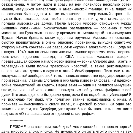
безжизненна. А потом вдруг и сразу на ней появилось несколько сотен
машин, несущихся наперегонки к американской границе. И на лицах их
пассажиров было одно и то же выражение — смертельный страх... Не
нужно быть экстрасенсом, чтобы понять ту причину, что столь срочно
погнала американцев домой. После Второй мировой отношения между
бывшими союзниками окончательно разладились — особенно с того
момента, как Рузвельта на посту президента сменил ярый антикоммунист
Трумэн. Начав бряцать своим ядерным оружием, Америка из союзника
быстро превратилась в очень опасного противника, вынудив советскую
сторону начать собственные разработки «оружия апокалипсиса». Когда же
в августе 1949 года на семипалатинском полигоне прогремел взрыв первого
советского ядерного заряда, в США началась массовая истерия,
предвещавшая скорое начало новой войны — войны Судного дня. Газеты и
телевидение были полны тревожных новостей, а также рекомендаций
населению, что делать в случае атомной бомбардировки. Писатели также
коснулись этой злободневной темы, написав множество предупреждающих
произведений. Главным слоганом в них была известная фраза: «В ядерной
войне победителей не будет». Перед вами — один из реликтов минувшей
эпохи, написанный человеком, ненавидевшим войну всеми фибрами своей
души. Кто знает, до чего бы дошло дело, если б не подобные публикации! Я
не исключаю тот факт, что политики втайне ознакомились с ними. А
прочитав — ужаснулись и сняли палец с «красной кнопки». За одно это
таким писателям, как Брэдбери, уже нужно было бы поставить памятник с
надписью «Он спас наш мир от ядерной катастрофы».
-----------
РЕЗЮМЕ: рассказ о том, как бедный мексиканский пеон провел первый
день мирового апокалипсиса. Не думаю, что он хоть что-то понял из тех