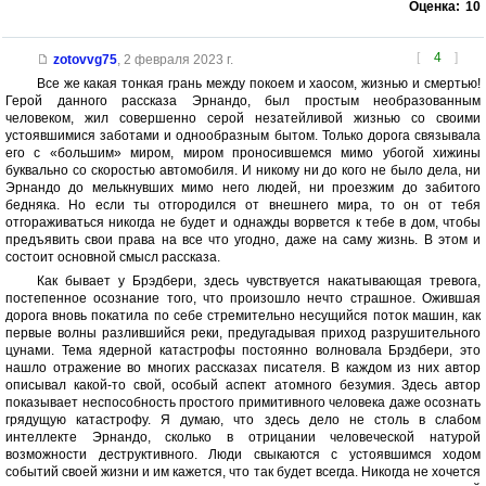
Оценка:
10
[
4
]
zotovvg75
,
2 февраля 2023 г.
Все же какая тонкая грань между покоем и хаосом, жизнью и смертью!
Герой данного рассказа Эрнандо, был простым необразованным
человеком, жил совершенно серой незатейливой жизнью со своими
устоявшимися заботами и однообразным бытом. Только дорога связывала
его с «большим» миром, миром проносившемся мимо убогой хижины
буквально со скоростью автомобиля. И никому ни до кого не было дела, ни
Эрнандо до мелькнувших мимо него людей, ни проезжим до забитого
бедняка. Но если ты отгородился от внешнего мира, то он от тебя
отгораживаться никогда не будет и однажды ворвется к тебе в дом, чтобы
предъявить свои права на все что угодно, даже на саму жизнь. В этом и
состоит основной смысл рассказа.
Как бывает у Брэдбери, здесь чувствуется накатывающая тревога,
постепенное осознание того, что произошло нечто страшное. Ожившая
дорога вновь покатила по себе стремительно несущийся поток машин, как
первые волны разлившийся реки, предугадывая приход разрушительного
цунами. Тема ядерной катастрофы постоянно волновала Брэдбери, это
нашло отражение во многих рассказах писателя. В каждом из них автор
описывал какой-то свой, особый аспект атомного безумия. Здесь автор
показывает неспособность простого примитивного человека даже осознать
грядущую катастрофу. Я думаю, что здесь дело не столь в слабом
интеллекте Эрнандо, сколько в отрицании человеческой натурой
возможности деструктивного. Люди свыкаются с устоявшимся ходом
событий своей жизни и им кажется, что так будет всегда. Никогда не хочется