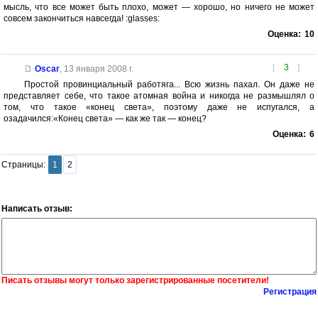
мысль, что все может быть плохо, может — хорошо, но ничего не может
совсем закончиться навсегда! :glasses:
Оценка:
10
[
3
]
Oscar
,
13 января 2008 г.
Простой провинциальный работяга... Всю жизнь пахал. Он даже не
представляет себе, что такое атомная война и никогда не размышлял о
том, что такое «конец света», поэтому даже не испугался, а
озадачился:«Конец света» — как же так — конец?
Оценка:
6
Страницы:
1
2
Написать отзыв:
Писать отзывы могут только зарегистрированные посетители!
Регистрация