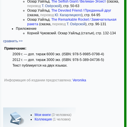
Оскар Уайльд.
The Selfish Giant / Великан-Эгоист
(сказка,
перевод
Т. Озёрской
), стр. 50-63
Оскар Уайльд.
The Devoted Friend / Преданный друг
(сказка,
перевод
Ю. Кагарлицкого
), стр. 64-95
Оскар Уайльд.
The Remarkable Rocket / Замечательная
ракета
(сказка,
перевод
Т. Озёрской
), стр. 96-131
Приложение
Корней Чуковский. Оскар Уайльд (статья), стр. 132-134
сравнить >>
Примечание:
2009 г. — доп. тираж 6000 экз. (ISBN: 978-5-9985-0798-4)
2012 г. — доп. тираж 3000 экз. (ISBN: 978-5-389-04736-5)
Текст публикуется на двух языках.
Информация об издании предоставлена:
Veronika
Мои книги
(3 человека)
Коллекция
(1 человек)