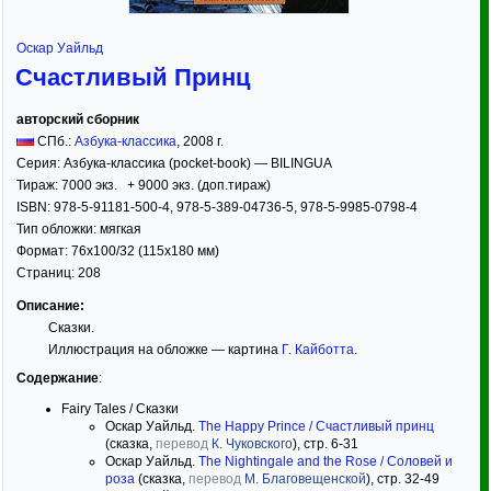
Оскар Уайльд
Счастливый Принц
авторский сборник
СПб.:
Азбука-классика
,
2008
г.
Серия:
Азбука-классика (pocket-book) — BILINGUA
Тираж:
7000 экз. + 9000 экз. (доп.тираж)
ISBN:
978-5-91181-500-4, 978-5-389-04736-5, 978-5-9985-0798-4
Тип обложки:
мягкая
Формат:
76x100/32
(115x180 мм)
Страниц:
208
Описание:
Сказки.
Иллюстрация на обложке — картина
Г. Кайботта
.
Содержание
:
Fairy Tales / Сказки
Оскар Уайльд.
The Happy Prince / Счастливый принц
(сказка,
перевод
К. Чуковского
), стр. 6-31
Оскар Уайльд.
The Nightingale and the Rose / Соловей и
роза
(сказка,
перевод
М. Благовещенской
), стр. 32-49