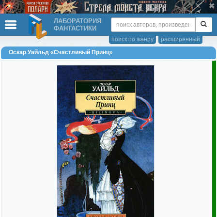
ЛАБОРАТОРИЯ
ФАНТАСТИКИ
поиск по жанру
расширенный
Оскар Уайльд «Счастливый Принц»