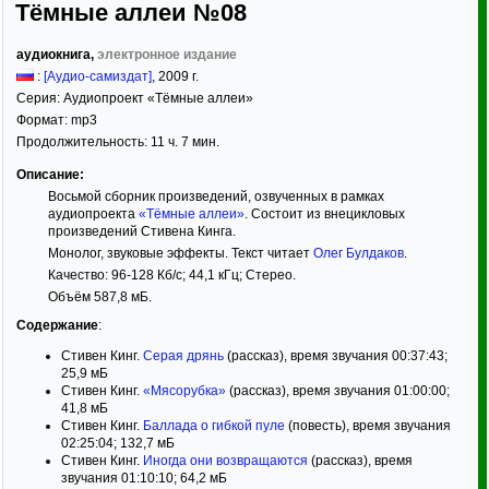
Тёмные аллеи №08
аудиокнига,
электронное издание
:
[Аудио-самиздат]
,
2009
г.
Серия:
Аудиопроект «Тёмные аллеи»
Формат:
mp3
Продолжительность: 11 ч. 7 мин.
Описание:
Восьмой сборник произведений, озвученных в рамках
аудиопроекта
«Тёмные аллеи»
. Состоит из внецикловых
произведений Стивена Кинга.
Монолог, звуковые эффекты. Текст читает
Олег Булдаков
.
Качество: 96-128 Кб/с; 44,1 кГц; Стерео.
Объём 587,8 мБ.
Содержание
:
Стивен Кинг.
Серая дрянь
(рассказ), время звучания 00:37:43;
25,9 мБ
Стивен Кинг.
«Мясорубка»
(рассказ), время звучания 01:00:00;
41,8 мБ
Стивен Кинг.
Баллада о гибкой пуле
(повесть), время звучания
02:25:04; 132,7 мБ
Стивен Кинг.
Иногда они возвращаются
(рассказ), время
звучания 01:10:10; 64,2 мБ