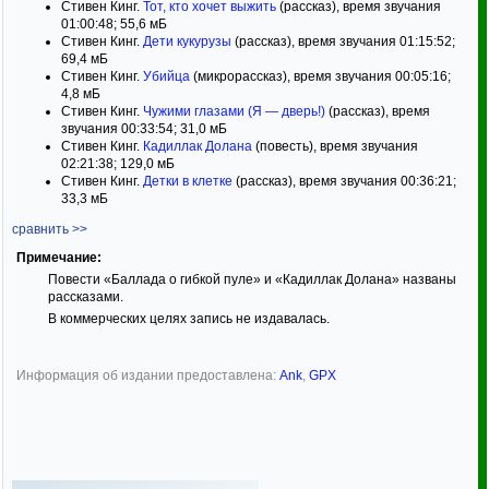
Стивен Кинг.
Тот, кто хочет выжить
(рассказ), время звучания
01:00:48; 55,6 мБ
Стивен Кинг.
Дети кукурузы
(рассказ), время звучания 01:15:52;
69,4 мБ
Стивен Кинг.
Убийца
(микрорассказ), время звучания 00:05:16;
4,8 мБ
Стивен Кинг.
Чужими глазами (Я — дверь!)
(рассказ), время
звучания 00:33:54; 31,0 мБ
Стивен Кинг.
Кадиллак Долана
(повесть), время звучания
02:21:38; 129,0 мБ
Стивен Кинг.
Детки в клетке
(рассказ), время звучания 00:36:21;
33,3 мБ
сравнить >>
Примечание:
Повести «Баллада о гибкой пуле» и «Кадиллак Долана» названы
рассказами.
В коммерческих целях запись не издавалась.
Информация об издании предоставлена:
Ank
,
GPX