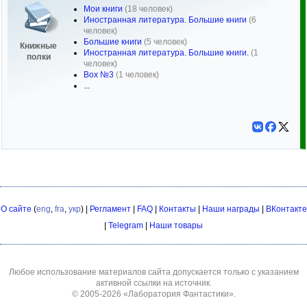
Мои книги
(18 человек)
Иностранная литература. Большие книги
(6
человек)
Большие книги
(5 человек)
Книжные
Иностранная литература. Большие книги.
(1
полки
человек)
Box №3
(1 человек)
...
О сайте
(
eng
,
fra
,
укр
) |
Регламент
|
FAQ
|
Контакты
|
Наши награды
|
ВКонтакте
|
Telegram
|
Наши товары
Любое использование материалов сайта допускается только с указанием
активной ссылки на источник.
© 2005-2026
«Лаборатория Фантастики»
.