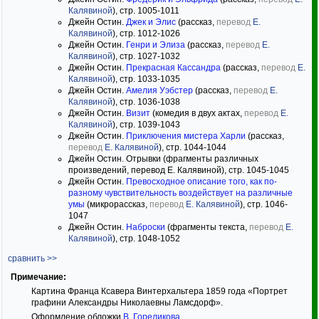
Калявиной
), стр. 1005-1011
Джейн Остин.
Джек и Элис
(рассказ,
перевод
Е.
Калявиной
), стр. 1012-1026
Джейн Остин.
Генри и Элиза
(рассказ,
перевод
Е.
Калявиной
), стр. 1027-1032
Джейн Остин.
Прекрасная Кассандра
(рассказ,
перевод
Е.
Калявиной
), стр. 1033-1035
Джейн Остин.
Амелия Уэбстер
(рассказ,
перевод
Е.
Калявиной
), стр. 1036-1038
Джейн Остин.
Визит
(комедия в двух актах,
перевод
Е.
Калявиной
), стр. 1039-1043
Джейн Остин.
Приключения мистера Харли
(рассказ,
перевод
Е. Калявиной
), стр. 1044-1044
Джейн Остин. Отрывки (фрагменты различных
произведений, перевод Е. Калявиной), стр. 1045-1045
Джейн Остин.
Превосходное описание того, как по-
разному чувствительность воздействует на различные
умы
(микрорассказ,
перевод
Е. Калявиной
), стр. 1046-
1047
Джейн Остин.
Наброски
(фрагменты текста,
перевод
Е.
Калявиной
), стр. 1048-1052
сравнить >>
Примечание:
Картина Франца Ксавера Винтерхальтера 1859 года «Портрет
графини Александры Николаевны Ламсдорф».
Оформление обложки
В. Гореликова
.