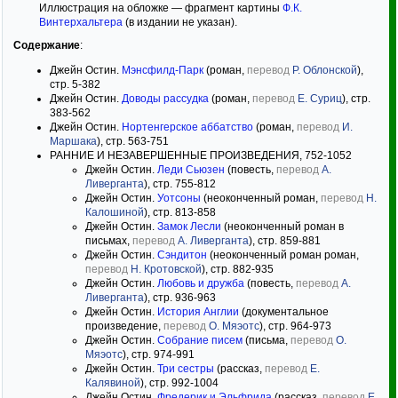
Иллюстрация на обложке — фрагмент картины
Ф.К.
Винтерхальтера
(в издании не указан).
Содержание
:
Джейн Остин.
Мэнсфилд-Парк
(роман,
перевод
Р. Облонской
),
стр. 5-382
Джейн Остин.
Доводы рассудка
(роман,
перевод
Е. Суриц
), стр.
383-562
Джейн Остин.
Нортенгерское аббатство
(роман,
перевод
И.
Маршака
), стр. 563-751
РАННИЕ И НЕЗАВЕРШЕННЫЕ ПРОИЗВЕДЕНИЯ, 752-1052
Джейн Остин.
Леди Сьюзен
(повесть,
перевод
А.
Ливерганта
), стр. 755-812
Джейн Остин.
Уотсоны
(неоконченный роман,
перевод
Н.
Калошиной
), стр. 813-858
Джейн Остин.
Замок Лесли
(неоконченный роман в
письмах,
перевод
А. Ливерганта
), стр. 859-881
Джейн Остин.
Сэндитон
(неоконченный роман роман,
перевод
Н. Кротовской
), стр. 882-935
Джейн Остин.
Любовь и дружба
(повесть,
перевод
А.
Ливерганта
), стр. 936-963
Джейн Остин.
История Англии
(документальное
произведение,
перевод
О. Мяэотс
), стр. 964-973
Джейн Остин.
Собрание писем
(письма,
перевод
О.
Мяэотс
), стр. 974-991
Джейн Остин.
Три сестры
(рассказ,
перевод
Е.
Калявиной
), стр. 992-1004
Джейн Остин.
Фредерик и Эльфрида
(рассказ,
перевод
Е.