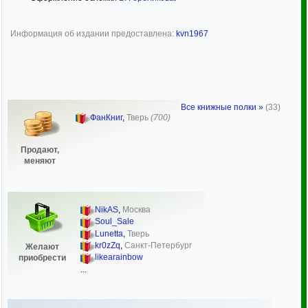
Информация об издании предоставлена:
kvn1967
Все книжные полки »
(33)
ФанКниг
,
Тверь
(700)
Продают,
меняют
NikAS
,
Москва
Soul_Sale
Lunetta
,
Тверь
kr0zZq
,
Санкт-Петербург
Желают
likearainbow
приобрести
...