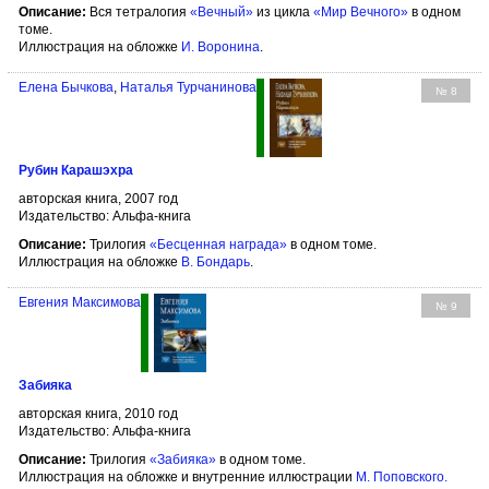
Описание:
Вся тетралогия
«Вечный»
из цикла
«Мир Вечного»
в одном
томе.
Иллюстрация на обложке
И. Воронина
.
Елена Бычкова
,
Наталья Турчанинова
№ 8
Рубин Карашэхра
авторская книга, 2007 год
Издательство: Альфа-книга
Описание:
Трилогия
«Бесценная награда»
в одном томе.
Иллюстрация на обложке
В. Бондарь
.
Евгения Максимова
№ 9
Забияка
авторская книга, 2010 год
Издательство: Альфа-книга
Описание:
Трилогия
«Забияка»
в одном томе.
Иллюстрация на обложке и внутренние иллюстрации
М. Поповского
.