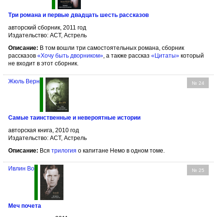
Три романа и первые двадцать шесть рассказов
авторский сборник, 2011 год
Издательство: АСТ, Астрель
Описание:
В том вошли три самостоятельных романа, сборник
рассказов
«Хочу быть дворником»
, а также рассказ
«Цитаты»
который
не входит в этот сборник.
Жюль Верн
№ 24
Самые таинственные и невероятные истории
авторская книга, 2010 год
Издательство: АСТ, Астрель
Описание:
Вся
трилогия
о капитане Немо в одном томе.
Ивлин Во
№ 25
Меч почета