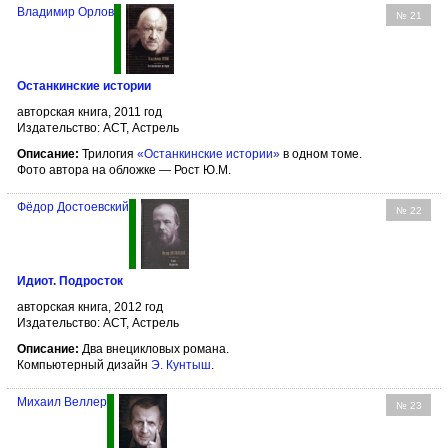
Владимир Орлов
№ 21
Останкинские истории
авторская книга, 2011 год
Издательство: АСТ, Астрель
Описание:
Трилогия
«Останкинские истории»
в одном томе.
Фото автора на обложке — Рост Ю.М.
Фёдор Достоевский
№ 22
Идиот. Подросток
авторская книга, 2012 год
Издательство: АСТ, Астрель
Описание:
Два внецикловых романа.
Компьютерный дизайн
Э. Кунтыш
.
Михаил Веллер
№ 23