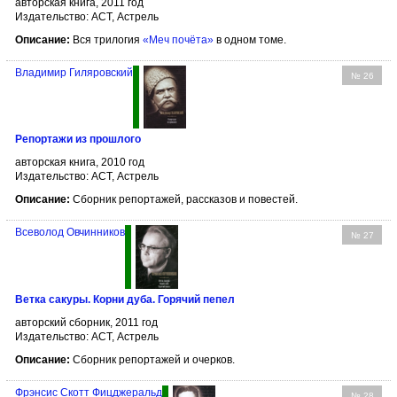
авторская книга, 2011 год
Издательство: АСТ, Астрель
Описание:
Вся трилогия
«Меч почёта»
в одном томе.
Владимир Гиляровский
№ 26
Репортажи из прошлого
авторская книга, 2010 год
Издательство: АСТ, Астрель
Описание:
Сборник репортажей, рассказов и повестей.
Всеволод Овчинников
№ 27
Ветка сакуры. Корни дуба. Горячий пепел
авторский сборник, 2011 год
Издательство: АСТ, Астрель
Описание:
Сборник репортажей и очерков.
Фрэнсис Скотт Фицджеральд
№ 28