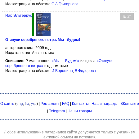
Иллюстрация на обложке
С.А.Григорьева
Иар Эльтеррус
№ 37
Отзвуки серебряного ветра. Мы - будем!
авторская книга, 2009 год
Издательство: Альфа-книга
Описание:
Роман-эпопея
«Мы — Будем!»
из цикла
«Отзвуки
серебрянного ветра»
в одном томе.
Иллюстрация на обложке
И.Воронина
,
В.Федорова
О сайте
(
eng
,
fra
,
укр
) |
Регламент
|
FAQ
|
Контакты
|
Наши награды
|
ВКонтакте
|
Telegram
|
Наши товары
Любое использование материалов сайта допускается только с указанием
активной ссылки на источник.