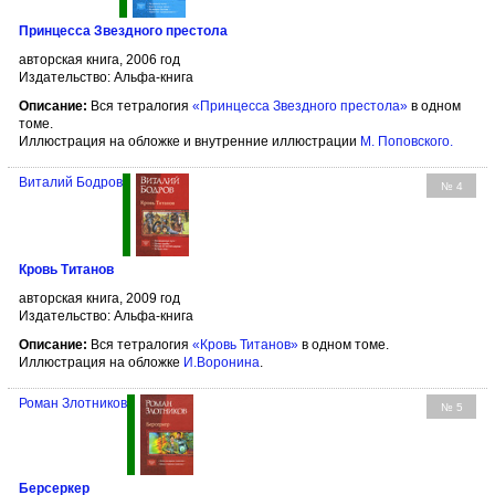
Принцесса Звездного престола
авторская книга, 2006 год
Издательство: Альфа-книга
Описание:
Вся тетралогия
«Принцесса Звездного престола»
в одном
томе.
Иллюстрация на обложке и внутренние иллюстрации
М. Поповского
.
Виталий Бодров
№ 4
Кровь Титанов
авторская книга, 2009 год
Издательство: Альфа-книга
Описание:
Вся тетралогия
«Кровь Титанов»
в одном томе.
Иллюстрация на обложке
И.Воронина
.
Роман Злотников
№ 5
Берсеркер