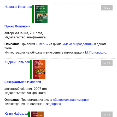
Наталья Игнатова
№ 10
Принц Полуночи
авторская книга, 2007 год
Издательство: Альфа-книга
Описание:
Трилогия
«Зверь»
из цикла
«Мечи Мироздания»
в одном
томе.
Иллюстрация на обложке и внутренние иллюстрации
М. Поповского
.
Андрей Ерпылев
№ 11
Зазеркальная Империя
авторский сборник, 2007 год
Издательство: Альфа-книга
Описание:
Три романа из цикла
«Зазеркальная имерия»
.
Иллюстрация на обложке
В.Фёдорова
Юлия Набокова
№ 12