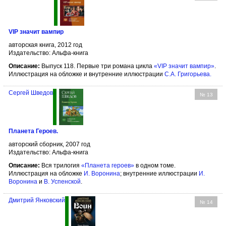
VIP значит вампир
авторская книга, 2012 год
Издательство: Альфа-книга
Описание:
Выпуск 118. Первые три романа цикла
«VIP значит вампир»
.
Иллюстрация на обложке и внутренние иллюстрации
С.А. Григорьева
.
Сергей Шведов
№ 13
Планета Героев.
авторский сборник, 2007 год
Издательство: Альфа-книга
Описание:
Вся трилогия
«Планета героев»
в одном томе.
Иллюстрация на обложке
И. Воронина
; внутренние иллюстрации
И.
Воронина
и
В. Успенской
.
Дмитрий Янковский
№ 14