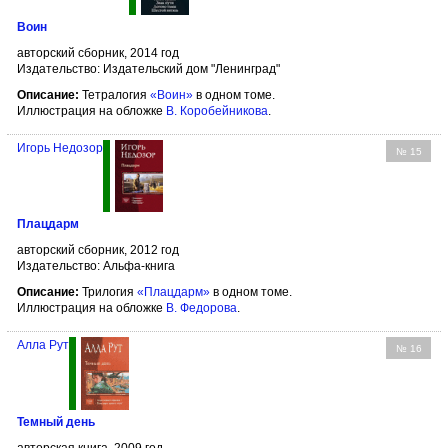
Воин
авторский сборник, 2014 год
Издательство: Издательский дом "Ленинград"
Описание:
Тетралогия
«Воин»
в одном томе.
Иллюстрация на обложке
В. Коробейникова
.
Игорь Недозор
№ 15
Плацдарм
авторский сборник, 2012 год
Издательство: Альфа-книга
Описание:
Трилогия
«Плацдарм»
в одном томе.
Иллюстрация на обложке
В. Федорова
.
Алла Рут
№ 16
Темный день