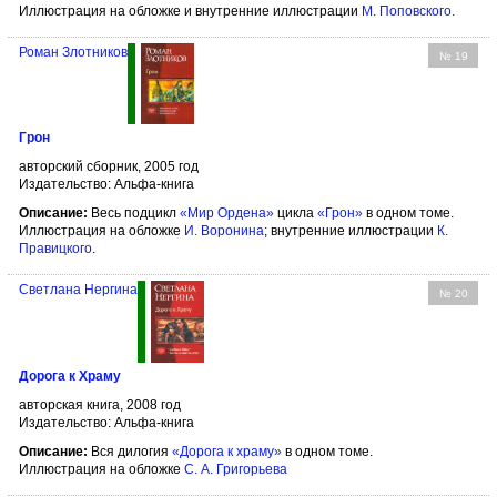
Иллюстрация на обложке и внутренние иллюстрации
М. Поповского
.
Роман Злотников
№ 19
Грон
авторский сборник, 2005 год
Издательство: Альфа-книга
Описание:
Весь подцикл
«Мир Ордена»
цикла
«Грон»
в одном томе.
Иллюстрация на обложке
И. Воронина
; внутренние иллюстрации
К.
Правицкого
.
Светлана Нергина
№ 20
Дорога к Храму
авторская книга, 2008 год
Издательство: Альфа-книга
Описание:
Вся дилогия
«Дорога к храму»
в одном томе.
Иллюстрация на обложке
С. А. Григорьева