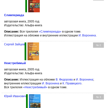
Слимпериада
авторская книга, 2005 год
Издательство: Альфа-книга
Описание:
Вся трилогия
«Слимпериада»
в одном томе.
Иллюстрация на обложке и внутренние иллюстрации
И. Воронина
.
Сергей Зайцев
№ 2
Неистребимый
авторская книга, 2005 год
Издательство: Альфа-книга
Описание:
Иллюстрация на обложке
В. Федорова
и
И. Воронина
;
внутренние иллюстрацции
И. Воронина
и
К. Правицкого
.
Вся трилогия
«Неистребимый»
в одном томе.
Юрий Иванович
№ 3