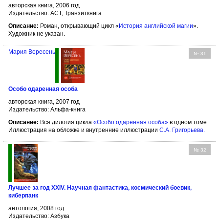
авторская книга, 2006 год
Издательство: АСТ, Транзиткнига
Описание:
Роман, открывающий цикл «
История английской магии
».
Художник не указан.
Мария Вересень
№ 31
Особо одаренная особа
авторская книга, 2007 год
Издательство: Альфа-книга
Описание:
Вся дилогия цикла
«Особо одаренная особа»
в одном томе
Иллюстрация на обложке и внутренние иллюстрации
С.А. Григорьева
.
№ 32
Лучшее за год XXIV. Научная фантастика, космический боевик,
киберпанк
антология, 2008 год
Издательство: Азбука