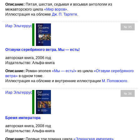
Описание:
Пятая, шестая, седьмая и восьмая антологии из
межавторского цикла
«Мир воров»
.
Иллюстрация на обложке
Дж. П. Таргете
.
Иар Эльтеррус
№ 35
Отзвуки серебряного ветра. Мы — есть!
авторская книга, 2006 год
Издательство: Альфа-книга
Описание:
Роман-эпопея
«Мы — есть!»
из цикла
«Отзвуки серебряного
ветра»
в одном томе.
Иллюстрация на обложке и внутренние иллюстрации
М. Поповского
.
Иар Эльтеррус
№ 36
Бремя императора
авторская книга, 2008 год
Издательство: Альфа-книга
Описание:
Первые три романа цикла
«Элианская империя»
.