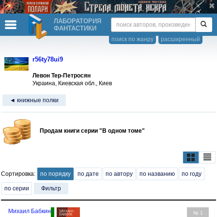
ЛАБОРАТОРИЯ
ФАНТАСТИКИ
поиск по жанру
расширенный
r56ty78ui9
Левон Тер-Петросян
Украина, Киевская обл., Киев
◄ книжные полки
Продам книги серии "В одном томе"
Сортировка:
по порядку
по дате
по автору
по названию
по году
по серии
Фильтр
Михаил Бабкин
№ 1