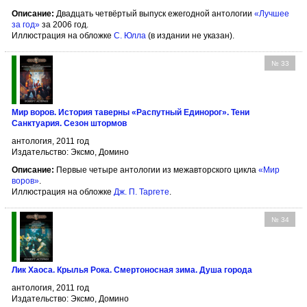
Описание:
Двадцать четвёртый выпуск ежегодной антологии
«Лучшее
за год»
за 2006 год.
Иллюстрация на обложке
С. Юлла
(в издании не указан).
№ 33
Мир воров. История таверны «Распутный Единорог». Тени
Санктуария. Сезон штормов
антология, 2011 год
Издательство: Эксмо, Домино
Описание:
Первые четыре антологии из межавторского цикла
«Мир
воров»
.
Иллюстрация на обложке
Дж. П. Таргете
.
№ 34
Лик Хаоса. Крылья Рока. Смертоносная зима. Душа города
антология, 2011 год
Издательство: Эксмо, Домино