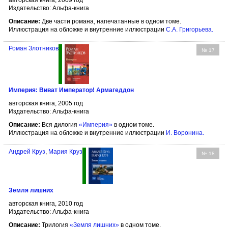
авторская книга, 2009 год
Издательство: Альфа-книга
Описание:
Две части романа, напечатанные в одном томе.
Иллюстрация на обложке и внутренние иллюстрации
С.А. Григорьева
.
Роман Злотников
№ 17
Империя: Виват Император! Армагеддон
авторская книга, 2005 год
Издательство: Альфа-книга
Описание:
Вся дилогия
«Империя»
в одном томе.
Иллюстрация на обложке и внутренние иллюстрации
И. Воронина
.
Андрей Круз
,
Мария Круз
№ 18
Земля лишних
авторская книга, 2010 год
Издательство: Альфа-книга
Описание:
Трилогия
«Земля лишних»
в одном томе.