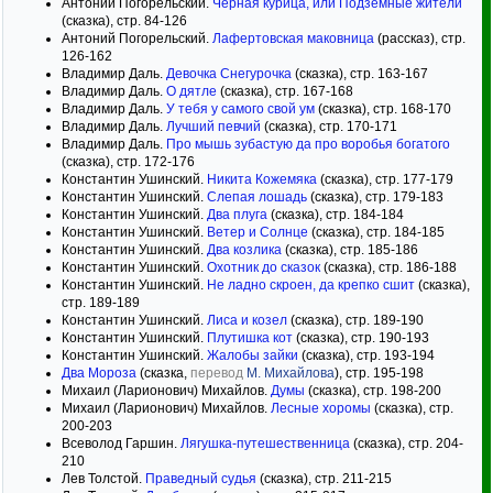
Антоний Погорельский.
Черная курица, или Подземные жители
(сказка), стр. 84-126
Антоний Погорельский.
Лафертовская маковница
(рассказ), стр.
126-162
Владимир Даль.
Девочка Снегурочка
(сказка), стр. 163-167
Владимир Даль.
О дятле
(сказка), стр. 167-168
Владимир Даль.
У тебя у самого свой ум
(сказка), стр. 168-170
Владимир Даль.
Лучший певчий
(сказка), стр. 170-171
Владимир Даль.
Про мышь зубастую да про воробья богатого
(сказка), стр. 172-176
Константин Ушинский.
Никита Кожемяка
(сказка), стр. 177-179
Константин Ушинский.
Слепая лошадь
(сказка), стр. 179-183
Константин Ушинский.
Два плуга
(сказка), стр. 184-184
Константин Ушинский.
Ветер и Солнце
(сказка), стр. 184-185
Константин Ушинский.
Два козлика
(сказка), стр. 185-186
Константин Ушинский.
Охотник до сказок
(сказка), стр. 186-188
Константин Ушинский.
Не ладно скроен, да крепко сшит
(сказка),
стр. 189-189
Константин Ушинский.
Лиса и козел
(сказка), стр. 189-190
Константин Ушинский.
Плутишка кот
(сказка), стр. 190-193
Константин Ушинский.
Жалобы зайки
(сказка), стр. 193-194
Два Мороза
(сказка,
перевод
М. Михайлова
), стр. 195-198
Михаил (Ларионович) Михайлов.
Думы
(сказка), стр. 198-200
Михаил (Ларионович) Михайлов.
Лесные хоромы
(сказка), стр.
200-203
Всеволод Гаршин.
Лягушка-путешественница
(сказка), стр. 204-
210
Лев Толстой.
Праведный судья
(сказка), стр. 211-215