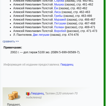
Алексей Николаевич Толстой.
Сорока
(сказка), стр. 460-461
Алексей Николаевич Толстой.
Мышка
(сказка), стр. 461-462
Алексей Николаевич Толстой.
Ёж
(сказка), стр. 462-462
Алексей Николаевич Толстой.
Лиса
(сказка), стр. 462-463
Алексей Николаевич Толстой.
Грибы
(сказка), стр. 463-466
Алексей Николаевич Толстой.
Муравей
(сказка), стр. 466-467
Алексей Николаевич Толстой.
Петушки
(сказка), стр. 467-468
Алексей Николаевич Толстой.
Полкан
(рассказ), стр. 469-471
Алексей Николаевич Толстой.
Воробей
(рассказ), стр. 471-473
Л. Пантелеев.
Две лягушки
(сказка), стр. 474-476
сравнить >>
Примечание:
2002 г. — доп.тираж 5100 экз. (ISBN 5-699-00589-7).
Информация об издании предоставлена:
Гвардеец
Гвардеец
,
Таллин
(120 отличн\-70
подклеена)
Продают,