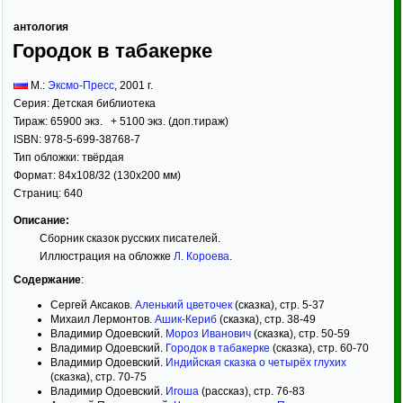
антология
Городок в табакерке
М.:
Эксмо-Пресс
,
2001
г.
Серия:
Детская библиотека
Тираж:
65900 экз. + 5100 экз. (доп.тираж)
ISBN:
978-5-699-38768-7
Тип обложки:
твёрдая
Формат:
84x108/32
(130x200 мм)
Страниц:
640
Описание:
Сборник сказок русских писателей.
Иллюстрация на обложке
Л. Короева
.
Содержание
:
Сергей Аксаков.
Аленький цветочек
(сказка), стр. 5-37
Михаил Лермонтов.
Ашик-Кериб
(сказка), стр. 38-49
Владимир Одоевский.
Мороз Иванович
(сказка), стр. 50-59
Владимир Одоевский.
Городок в табакерке
(сказка), стр. 60-70
Владимир Одоевский.
Индийская сказка о четырёх глухих
(сказка), стр. 70-75
Владимир Одоевский.
Игоша
(рассказ), стр. 76-83