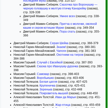
последняя Муха
(сказка), стр. 315-327
Дмитрий Мамин-Сибиряк.
Сказочка про Воронушку —
черную головушку и желтую птичку Канарейку
(сказка),
стр. 328-338
Дмитрий Мамин-Сибиряк.
Умнее всех
(сказка), стр. 338-
349
Дмитрий Мамин-Сибиряк.
Притча о молочке, овсяной
кашке и сером котишке Мурке
(сказка), стр. 349-354
Дмитрий Мамин-Сибиряк.
Пора спать
(сказка), стр. 355-
366
Дмитрий Мамин-Сибиряк.
Серая Шейка
(сказка), стр. 366-379
Николай Гарин-Михайловский.
Знаем!
(сказка), стр. 380-381
Николай Гарин-Михайловский.
Чапоги
(сказка), стр. 381-383
Николай Гарин-Михайловский.
Охотники на тигров
(сказка), стр.
384-386
Максим Горький.
Случай с Евсейкой
(сказка), стр. 387-393
Максим Горький.
Сказка про Иванушку-дурачка
(сказка), стр. 393-
398
Максим Горький.
Самовар
(сказка), стр. 398-403
Максим Горький.
Воробьишко
(сказка), стр. 403-406
Николай Телешов.
Белая цапля
(сказка), стр. 407-425
Николай Телешов.
Крупеничка
(сказка), стр. 425-431
Николай Телешов.
Зоренька
(сказка), стр. 432-448
Николай Телешов.
Покровитель мышей
(сказка), стр. 448-450
Алексей Николаевич Толстой.
Иван да Марья
(сказка), стр. 451-
455
Алексей Николаевич Толстой.
Жар-птица
(сказка), стр. 455-459