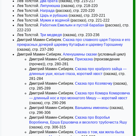
Лев Толстой.
Два брата
(сказка), стр. 215-217
Лев Толстой.
Липунюшка
(сказка), стр. 218-220
Лев Толстой.
Награда
(рассказ), стр. 220-220
Лев Толстой.
Царь и рубашка
(сказка), стр. 220-221
Лев Толстой.
Мужик и водяной
(рассказ), стр. 221-222
Лев Толстой.
Работник Емельян и пустой барабан
(рассказ), стр.
222-233
Лев Толстой.
Три медведя
(сказка), стр. 233-236
Дмитрий Мамин-Сибиряк.
Сказка про славного царя Гороха и его
прекрасных дочерей царевну Кутафью и царевну Горошинку
(сказка), стр. 237-280
Дмитрий Мамин-Сибиряк.
Аленушкины сказки
(условный цикл)
Дмитрий Мамин-Сибиряк.
Присказка
(произведение
(прочее)), стр. 280-281
Дмитрий Мамин-Сибиряк.
Сказка про храброго зайца —
длинные уши, косые глаза, короткий хвост
(сказка), стр.
281-284
Дмитрий Мамин-Сибиряк.
Сказка про Козявочку
(сказка),
стр. 285-289
Дмитрий Мамин-Сибиряк.
Сказка про Комара Комаровича
— длинный нос и про мохнатого Мишу — короткий хвост
(сказка), стр. 290-296
Дмитрий Мамин-Сибиряк.
Ванькины именины
(сказка),
стр. 296-306
Дмитрий Мамин-Сибиряк.
Сказка про Воробья
Воробеича, Ерша Ершовича и веселого трубочиста Яшу
(сказка), стр. 306-315
Дмитрий Мамин-Сибиряк.
Сказка о том, как жила-была