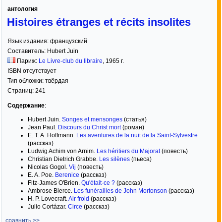
антология
Histoires étranges et récits insolites
Язык издания:
французский
Составитель:
Hubert Juin
Париж:
Le Livre-club du libraire
,
1965
г.
ISBN отсутствует
Тип обложки:
твёрдая
Страниц:
241
Содержание
:
Hubert Juin.
Songes et mensonges
(статья)
Jean Paul.
Discours du Christ mort
(роман)
E. T. A. Hoffmann.
Les aventures de la nuit de la Saint-Sylvestre
(рассказ)
Ludwig Achim von Arnim.
Les héritiers du Majorat
(повесть)
Christian Dietrich Grabbe.
Les silènes
(пьеса)
Nicolas Gogol.
Vij
(повесть)
E. A. Poe.
Berenice
(рассказ)
Fitz-James O'Brien.
Qu'était-ce ?
(рассказ)
Ambrose Bierce.
Les funérailles de John Mortonson
(рассказ)
H. P. Lovecraft.
Air froid
(рассказ)
Julio Cortázar.
Circe
(рассказ)
сравнить >>