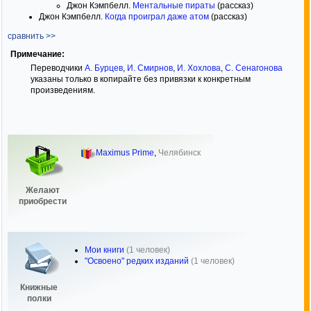
Джон Кэмпбелл.
Ментальные пираты
(рассказ)
Джон Кэмпбелл.
Когда проиграл даже атом
(рассказ)
сравнить >>
Примечание:
Переводчики
А. Бурцев
,
И. Смирнов
,
И. Хохлова
,
С. Сенагонова
указаны только в копирайте без привязки к конкретным
произведениям.
Maximus Prime
,
Челябинск
Желают
приобрести
Мои книги
(1 человек)
"Освоено" редких изданий
(1 человек)
Книжные
полки