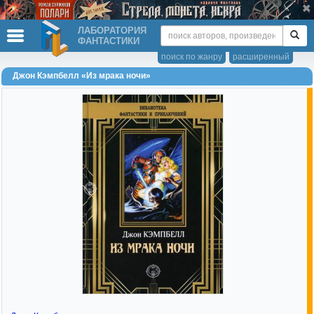
ЛАБОРАТОРИЯ
ФАНТАСТИКИ
поиск по жанру
расширенный
Джон Кэмпбелл «Из мрака ночи»