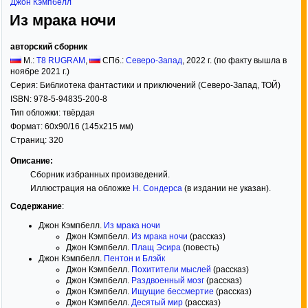
Джон Кэмпбелл
Из мрака ночи
авторский сборник
М.:
T8 RUGRAM
,
СПб.:
Северо-Запад
,
2022
г. (по факту вышла в
ноябре 2021 г.)
Серия:
Библиотека фантастики и приключений (Северо-Запад, ТОЙ)
ISBN:
978-5-94835-200-8
Тип обложки:
твёрдая
Формат:
60x90/16
(145x215 мм)
Страниц:
320
Описание:
Сборник избранных произведений.
Иллюстрация на обложке
Н. Сондерса
(в издании не указан).
Содержание
:
Джон Кэмпбелл.
Из мрака ночи
Джон Кэмпбелл.
Из мрака ночи
(рассказ)
Джон Кэмпбелл.
Плащ Эсира
(повесть)
Джон Кэмпбелл.
Пентон и Блэйк
Джон Кэмпбелл.
Похитители мыслей
(рассказ)
Джон Кэмпбелл.
Раздвоенный мозг
(рассказ)
Джон Кэмпбелл.
Ищущие бессмертие
(рассказ)
Джон Кэмпбелл.
Десятый мир
(рассказ)