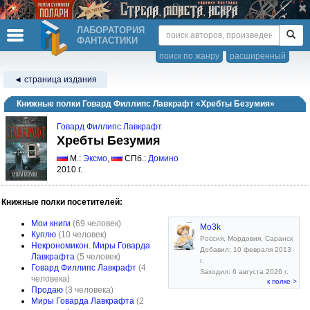
ЛАБОРАТОРИЯ
ФАНТАСТИКИ
поиск по жанру
расширенный
◄ страница издания
Книжные полки Говард Филлипс Лавкрафт «Хребты Безумия»
Говард Филлипс Лавкрафт
Хребты Безумия
М.:
Эксмо
,
СПб.:
Домино
2010 г.
Книжные полки посетителей:
Мои книги
(69 человек)
Mo3k
Куплю
(10 человек)
Россия, Мордовия, Саранск
Некрономикон. Миры Говарда
Добавил: 10 февраля 2013
Лавкрафта
(5 человек)
г.
Говард Филлипс Лавкрафт
(4
Заходил: 6 августа 2026 г.
человека)
к полке >
Продаю
(3 человека)
Миры Говарда Лавкрафта
(2