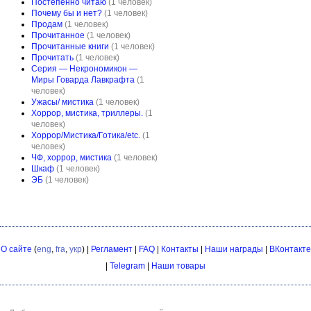
Постепенно читаю
(1 человек)
Почему бы и нет?
(1 человек)
Продам
(1 человек)
Прочитанное
(1 человек)
Прочитанные книги
(1 человек)
Прочитать
(1 человек)
Серия — Некрономикон —
Миры Говарда Лавкрафта
(1
человек)
Ужасы/ мистика
(1 человек)
Хоррор, мистика, триллеры.
(1
человек)
Хоррор/Мистика/Готика/etc.
(1
человек)
ЧФ, хоррор, мистика
(1 человек)
Шкаф
(1 человек)
ЭБ
(1 человек)
О сайте
(
eng
,
fra
,
укр
) |
Регламент
|
FAQ
|
Контакты
|
Наши награды
|
ВКонтакте
|
Telegram
|
Наши товары