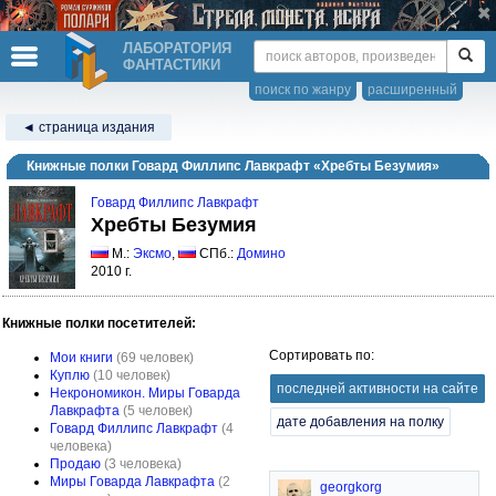
ЛАБОРАТОРИЯ
ФАНТАСТИКИ
поиск по жанру
расширенный
◄ страница издания
Книжные полки Говард Филлипс Лавкрафт «Хребты Безумия»
Говард Филлипс Лавкрафт
Хребты Безумия
М.:
Эксмо
,
СПб.:
Домино
2010 г.
Книжные полки посетителей:
Сортировать по:
Мои книги
(69 человек)
Куплю
(10 человек)
последней активности на сайте
Некрономикон. Миры Говарда
Лавкрафта
(5 человек)
дате добавления на полку
Говард Филлипс Лавкрафт
(4
человека)
Продаю
(3 человека)
Миры Говарда Лавкрафта
(2
georgkorg