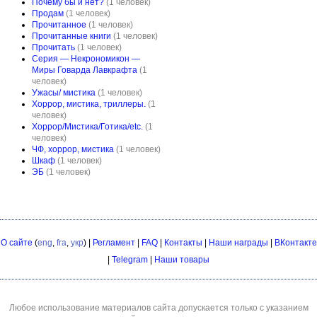
Почему бы и нет?
(1 человек)
Продам
(1 человек)
Прочитанное
(1 человек)
Прочитанные книги
(1 человек)
Прочитать
(1 человек)
Серия — Некрономикон —
Миры Говарда Лавкрафта
(1
человек)
Ужасы/ мистика
(1 человек)
Хоррор, мистика, триллеры.
(1
человек)
Хоррор/Мистика/Готика/etc.
(1
человек)
ЧФ, хоррор, мистика
(1 человек)
Шкаф
(1 человек)
ЭБ
(1 человек)
О сайте
(
eng
,
fra
,
укр
) |
Регламент
|
FAQ
|
Контакты
|
Наши награды
|
ВКонтакте
|
Telegram
|
Наши товары
Любое использование материалов сайта допускается только с указанием