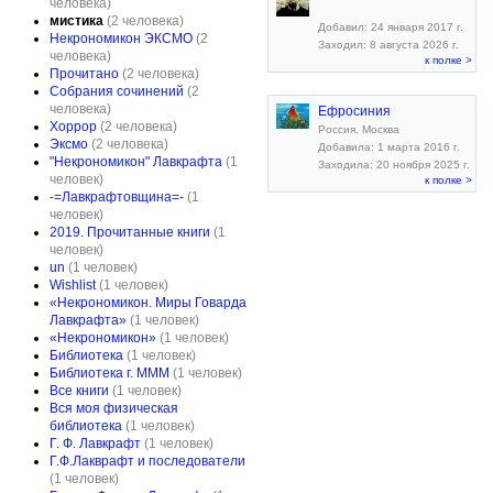
человека)
мистика
(2 человека)
Добавил: 24 января 2017 г.
Некрономикон ЭКСМО
(2
Заходил: 8 августа 2026 г.
человека)
к полке >
Прочитано
(2 человека)
Собрания сочинений
(2
человека)
Ефросиния
Хоррор
(2 человека)
Россия, Москва
Эксмо
(2 человека)
Добавила: 1 марта 2016 г.
"Некрономикон" Лавкрафта
(1
Заходила: 20 ноября 2025 г.
человек)
к полке >
-=Лавкрафтовщина=-
(1
человек)
2019. Прочитанные книги
(1
человек)
un
(1 человек)
Wishlist
(1 человек)
«Некрономикон. Миры Говарда
Лавкрафта»
(1 человек)
«Некрономикон»
(1 человек)
Библиотека
(1 человек)
Библиотека г. МММ
(1 человек)
Все книги
(1 человек)
Вся моя физическая
библиотека
(1 человек)
Г. Ф. Лавкрафт
(1 человек)
Г.Ф.Лакврафт и последователи
(1 человек)