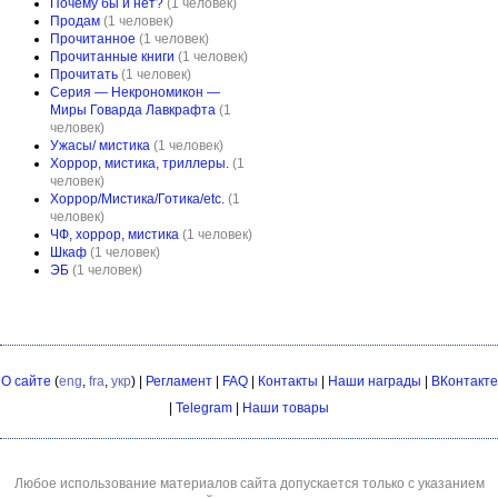
Почему бы и нет?
(1 человек)
Продам
(1 человек)
Прочитанное
(1 человек)
Прочитанные книги
(1 человек)
Прочитать
(1 человек)
Серия — Некрономикон —
Миры Говарда Лавкрафта
(1
человек)
Ужасы/ мистика
(1 человек)
Хоррор, мистика, триллеры.
(1
человек)
Хоррор/Мистика/Готика/etc.
(1
человек)
ЧФ, хоррор, мистика
(1 человек)
Шкаф
(1 человек)
ЭБ
(1 человек)
О сайте
(
eng
,
fra
,
укр
) |
Регламент
|
FAQ
|
Контакты
|
Наши награды
|
ВКонтакте
|
Telegram
|
Наши товары
Любое использование материалов сайта допускается только с указанием