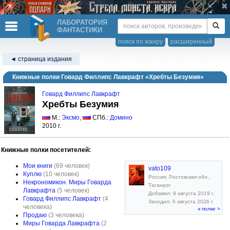
ЛАБОРАТОРИЯ
ФАНТАСТИКИ
поиск по жанру
расширенный
◄ страница издания
Книжные полки Говард Филлипс Лавкрафт «Хребты Безумия»
Говард Филлипс Лавкрафт
Хребты Безумия
М.:
Эксмо
,
СПб.:
Домино
2010 г.
Книжные полки посетителей:
Мои книги
(69 человек)
vato109
Куплю
(10 человек)
Россия, Ростовская обл.,
Некрономикон. Миры Говарда
Таганрог
Лавкрафта
(5 человек)
Добавил: 9 августа 2019 г.
Говард Филлипс Лавкрафт
(4
Заходил: 6 августа 2026 г.
человека)
к полке >
Продаю
(3 человека)
Миры Говарда Лавкрафта
(2