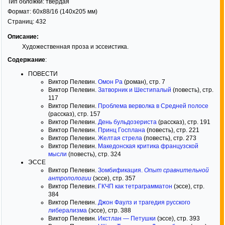
Тип обложки:
твёрдая
Формат:
60x88/16
(140x205 мм)
Страниц:
432
Описание:
Художественная проза и эссеистика.
Содержание
:
ПОВЕСТИ
Виктор Пелевин.
Омон Ра
(роман), стр. 7
Виктор Пелевин.
Затворник и Шестипалый
(повесть), стр.
117
Виктор Пелевин.
Проблема верволка в Средней полосе
(рассказ), стр. 157
Виктор Пелевин.
День бульдозериста
(рассказ), стр. 191
Виктор Пелевин.
Принц Госплана
(повесть), стр. 221
Виктор Пелевин.
Желтая стрела
(повесть), стр. 273
Виктор Пелевин.
Македонская критика французской
мысли
(повесть), стр. 324
ЭССЕ
Виктор Пелевин.
Зомбификация.
Опыт сравнительной
антропологии
(эссе), стр. 357
Виктор Пелевин.
ГКЧП как тетраграмматон
(эссе), стр.
384
Виктор Пелевин.
Джон Фаулз и трагедия русского
либерализма
(эссе), стр. 388
Виктор Пелевин.
Икстлан — Петушки
(эссе), стр. 393