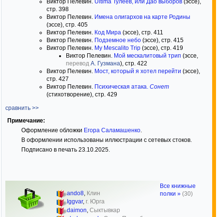
Виктор Пелевин.
Ultima Тулеев, или Дао выборов
(эссе),
стр. 398
Виктор Пелевин.
Имена олигархов на карте Родины
(эссе), стр. 405
Виктор Пелевин.
Код Мира
(эссе), стр. 411
Виктор Пелевин.
Подземное небо
(эссе), стр. 415
Виктор Пелевин.
My Mescalito Trip
(эссе), стр. 419
Виктор Пелевин.
Мой мескалитовый трип
(эссе,
перевод
А. Гузмана
), стр. 422
Виктор Пелевин.
Мост, который я хотел перейти
(эссе),
стр. 427
Виктор Пелевин.
Психическая атака.
Сонет
(стихотворение), стр. 429
сравнить >>
Примечание:
Оформление обложки
Егора Саламашенко
.
В оформлении использованы иллюстрации с сетевых стоков.
Подписано в печать 23.10.2025.
Все книжные
ando8
,
Клин
полки »
(30)
Iggvar
,
г. Юрга
daimon
,
Сыктывкар