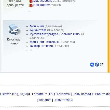
vladacepesh
,
Санкт-Петербург
Желают
alexgapeev
,
Москва
приобрести
...
Мои книги
(4 человека)
Библиотека
(3 человека)
Русская литература. Большие книги
(3
человека)
Книжные
Мои книги - к чтению
(1 человек)
полки
Виктор Пелевин
(1 человек)
...
О сайте
(
eng
,
fra
,
укр
) |
Регламент
|
FAQ
|
Контакты
|
Наши награды
|
ВКонтакте
|
Telegram
|
Наши товары