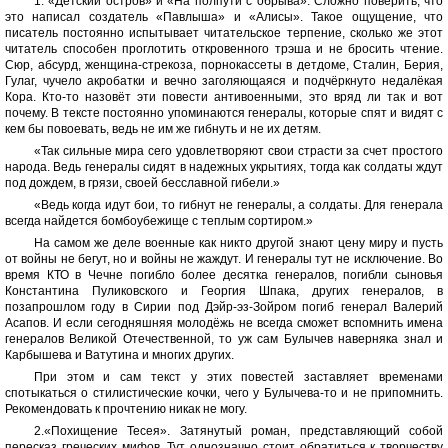
1. «Детский остров» и «На полпути с обрыва». Сложно поверить, что
это написал создатель «Павлыша» и «Алисы». Такое ощущение, что
писатель постоянно испытывает читательское терпение, сколько же этот
читатель способен проглотить откровенного трэша и не бросить чтение.
Сюр, абсурд, женщина-стрекоза, порнокассеты в детдоме, Сталин, Берия,
Гулаг, чучело акробатки и вечно заголяющаяся и подчёркнуто недалёкая
Кора. Кто-то назовёт эти повести антивоенными, это вряд ли так и вот
почему. В тексте постоянно упоминаются генералы, которые спят и видят с
кем бы повоевать, ведь не им же гибнуть и не их детям.
«Так сильные мира сего удовлетворяют свои страсти за счет простого
народа. Ведь генералы сидят в надежных укрытиях, тогда как солдаты ждут
под дождем, в грязи, своей бесславной гибели.»
«Ведь когда идут бои, то гибнут не генералы, а солдаты. Для генерала
всегда найдется бомбоубежище с теплым сортиром.»
На самом же деле военные как никто другой знают цену миру и пусть
от войны не бегут, но и войны не жаждут. И генералы тут не исключение. Во
время КТО в Чечне погибло более десятка генералов, погибли сыновья
Константина Пуликовского и Георгия Шпака, других генералов, в
позапрошлом году в Сирии под Дэйр-эз-Зойром погиб генерал Валерий
Асапов. И если сегодняшняя молодёжь не всегда сможет вспомнить имена
генералов Великой Отечественной, то уж сам Булычев наверняка знал и
Карбышева и Ватутина и многих других.
При этом и сам текст у этих повестей заставляет временами
спотыкаться о стилистические кочки, чего у Булычева-то и не припомнить.
Рекомендовать к прочтению никак не могу.
2.«Похищение Тесея». Затянутый роман, представляющий собой
пересказ греческих мифов. Тут однозначно стоит обратиться к творчеству