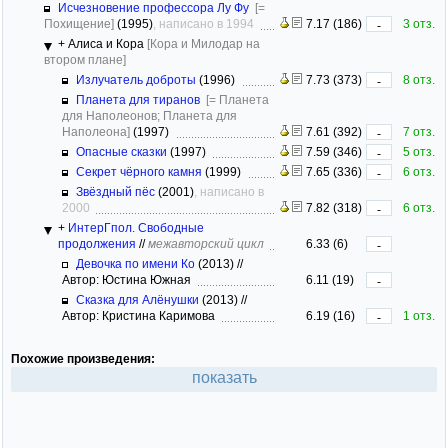
Исчезновение профессора Лу Фу
[=
Похищение]
(1995)
, написано в 1994
7.17 (186)
3 отз.
-
+ Алиса и Кора
[Кора и Милодар на
втором плане]
Излучатель доброты
(1996)
7.73 (373)
8 отз.
-
Планета для тиранов
[= Планета
для Наполеонов; Планета для
Наполеона]
(1997)
7.61 (392)
7 отз.
-
Опасные сказки
(1997)
7.59 (346)
5 отз.
-
Секрет чёрного камня
(1999)
7.65 (336)
6 отз.
-
Звёздный пёс
(2001)
, написано в
2000
7.82 (318)
6 отз.
-
+
ИнтерГпол. Свободные
продолжения
//
межавторский цикл
6.33 (6)
-
Девочка по имени Ко
(2013)
//
Автор: Юстина Южная
6.11 (19)
-
Сказка для Алёнушки
(2013)
//
Автор: Кристина Каримова
6.19 (16)
1 отз.
-
Похожие произведения:
показать