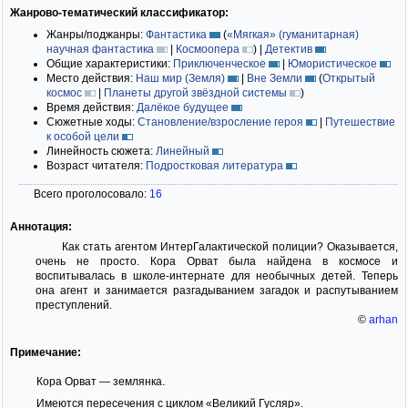
Жанрово-тематический классификатор:
Жанры/поджанры:
Фантастика
(
«Мягкая» (гуманитарная)
научная фантастика
|
Космоопера
)
|
Детектив
Общие характеристики:
Приключенческое
|
Юмористическое
Место действия:
Наш мир (Земля)
|
Вне Земли
(
Открытый
космос
|
Планеты другой звёздной системы
)
Время действия:
Далёкое будущее
Сюжетные ходы:
Становление/взросление героя
|
Путешествие
к особой цели
Линейность сюжета:
Линейный
Возраст читателя:
Подростковая литература
Всего проголосовало:
16
Аннотация:
Как стать агентом ИнтерГалактической полиции? Оказывается,
очень не просто. Кора Орват была найдена в космосе и
воспитывалась в школе-интернате для необычных детей. Теперь
она агент и занимается разгадыванием загадок и распутыванием
преступлений.
©
arhan
Примечание:
Кора Орват — землянка.
Имеются пересечения с циклом «Великий Гусляр».