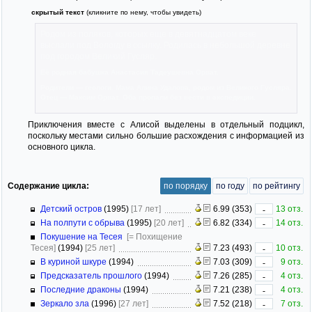
скрытый текст
(кликните по нему, чтобы увидеть)
Родом из поляков, которых еще в девятнадцатом веке
выслали под Вологду в ссылку. Родилась в небольшой деревне
под городом Великий Гусляр.
Её родная бабушка Анастасия Тадеушевна Орват.
Родители — геологи. Мама Алина Удалова, родом из Великого Гусляра.
Отец — Максим Орват. Оба пропали без вести в экспедиции.
Приключения вместе с Алисой выделены в отдельный подцикл,
поскольку местами сильно большие расхождения с информацией из
основного цикла.
Содержание цикла:
по порядку
по году
по рейтингу
Детский остров
(1995)
[17 лет]
6.99 (353)
13 отз.
-
На полпути с обрыва
(1995)
[20 лет]
6.82 (334)
14 отз.
-
Покушение на Тесея
[= Похищение
Тесея]
(1994)
[25 лет]
7.23 (493)
10 отз.
-
В куриной шкуре
(1994)
7.03 (309)
9 отз.
-
Предсказатель прошлого
(1994)
7.26 (285)
4 отз.
-
Последние драконы
(1994)
7.21 (238)
4 отз.
-
Зеркало зла
(1996)
[27 лет]
7.52 (218)
7 отз.
-