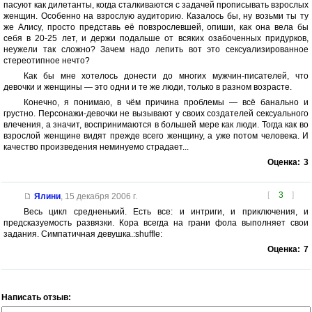
пасуют как дилетанты, когда сталкиваются с задачей прописывать взрослых
женщин. Особенно на взрослую аудиторию. Казалось бы, ну возьми ты ту
же Алису, просто представь её повзрослевшей, опиши, как она вела бы
себя в 20-25 лет, и держи подальше от всяких озабоченных придурков,
неужели так сложно? Зачем надо лепить вот это сексуализированное
стереотипное нечто?
Как бы мне хотелось донести до многих мужчин-писателей, что
девочки и женщины — это одни и те же люди, только в разном возрасте.
Конечно, я понимаю, в чём причина проблемы — всё банально и
грустно. Персонажи-девочки не вызывают у своих создателей сексуального
влечения, а значит, воспринимаются в большей мере как люди. Тогда как во
взрослой женщине видят прежде всего женщину, а уже потом человека. И
качество произведения неминуемо страдает...
Оценка:
3
[
3
]
Ялини
,
15 декабря 2006 г.
Весь цикл средненький. Есть все: и интриги, и приключения, и
предсказуемость развязки. Кора всегда на грани фола выполняет свои
задания. Симпатичная девушка.:shuffle:
Оценка:
7
Написать отзыв: