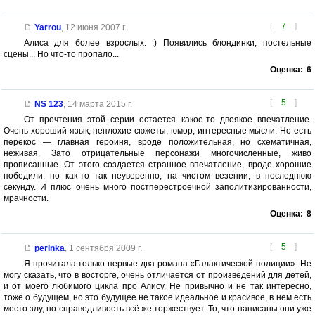
[
7
]
Yarrou
,
12 июня 2007 г.
Алиса для более взрослых. :) Появились блондинки, постельные
сцены... Но что-то пропало...
Оценка:
6
[
5
]
NS 123
,
14 марта 2015 г.
От прочтения этой серии остается какое-то двоякое впечатление.
Очень хороший язык, неплохие сюжеты, юмор, интересные мысли. Но есть
перекос — главная героиня, вроде положительная, но схематичная,
неживая. Зато отрицательные персонажи многочисленные, живо
прописанные. От этого создается странное впечатление, вроде хорошие
победили, но как-то так неуверенно, на чистом везении, в последнюю
секунду. И плюс очень много постперестроечной заполитизированности,
мрачности.
Оценка:
8
[
5
]
perInka
,
1 сентября 2009 г.
Я прочитала только первые два романа «Галактической полиции». Не
могу сказать, что в восторге, очень отличается от произведений для детей,
и от моего любимого цикла про Алису. Не привычно и не так интересно,
тоже о будущем, но это будущее не такое идеальное и красивое, в нем есть
место злу, но справедливость всё же торжествует. То, что написаны они уже