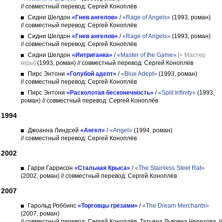
// совместный перевод: Сергей Коноплёв
Сидни Шелдон
«Гнев ангелов»
/
«Rage of Angels»
(1993, роман)
// совместный перевод: Сергей Коноплёв
Сидни Шелдон
«Гнев ангелов»
/
«Rage of Angels»
(1993, роман)
// совместный перевод: Сергей Коноплёв
Сидни Шелдон
«Интриганка»
/
«Master of the Game»
[= Мастер
игры]
(1993, роман)
// совместный перевод: Сергей Коноплёв
Пирс Энтони
«Голубой адепт»
/
«Blue Adept»
(1993, роман)
// совместный перевод: Сергей Коноплёв
Пирс Энтони
«Расколотая бесконечность»
/
«Split Infinity»
(1993,
роман)
// совместный перевод: Сергей Коноплёв
1994
Джоанна Линдсей
«Ангел»
/
«Angel»
(1994, роман)
// совместный перевод: Сергей Коноплёв
2002
Гарри Гаррисон
«Стальная Крыса»
/
«The Stainless Steel Rat»
(2002, роман)
// совместный перевод: Сергей Коноплёв
2007
Гарольд Роббинс
«Торговцы грёзами»
/
«The Dream Merchants»
(2007, роман)
// совместный перевод: Сергей Коноплёв, Татьяна Львовна Черезова, 