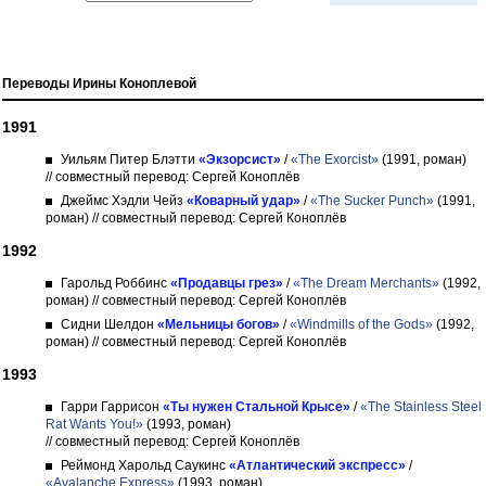
Переводы Ирины Коноплевой
1991
Уильям Питер Блэтти
«Экзорсист»
/
«The Exorcist»
(1991, роман)
// совместный перевод: Сергей Коноплёв
Джеймс Хэдли Чейз
«Коварный удар»
/
«The Sucker Punch»
(1991,
роман)
// совместный перевод: Сергей Коноплёв
1992
Гарольд Роббинс
«Продавцы грез»
/
«The Dream Merchants»
(1992,
роман)
// совместный перевод: Сергей Коноплёв
Сидни Шелдон
«Мельницы богов»
/
«Windmills of the Gods»
(1992,
роман)
// совместный перевод: Сергей Коноплёв
1993
Гарри Гаррисон
«Ты нужен Стальной Крысе»
/
«The Stainless Steel
Rat Wants You!»
(1993, роман)
// совместный перевод: Сергей Коноплёв
Реймонд Харольд Саукинс
«Атлантический экспресс»
/
«Avalanche Express»
(1993, роман)