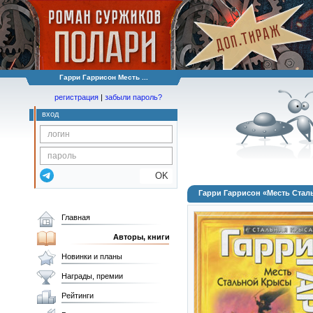
Гарри Гаррисон Месть ...
регистрация
|
забыли пароль?
вход
OK
Гарри Гаррисон «Месть Ста
Главная
Авторы, книги
Новинки и планы
Награды, премии
Рейтинги