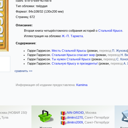
ISBN:
978-5-699-40766-8
Тип обложки:
твёрдая
Формат:
84x108/32
(130x200 мм)
Страниц:
672
Описание:
Вторая книга четырёхтомного собрания историй о
Стальной Крысе
.
Иллюстрация на обложке
Ж.-П. Таржета
.
Содержание
:
Гарри Гаррисон.
Месть Стальной Крысы
(роман,
перевод
П. Жукова
Гарри Гаррисон.
Стальная Крыса спасает мир
(роман,
перевод
Н. В
Гарри Гаррисон.
Ты нужен Стальной Крысе
(роман,
перевод
С. Коно
Гарри Гаррисон.
Стальную Крысу в президенты!
(роман,
перевод
А.
сравнить >>
Информация об издании предоставлена:
Kamima
сква
(НОВАЯ 150)
NIN-DROID
,
Москва
,
Тула
dimitro1270
,
Санкт-Петербург
dimitro2009
,
Санкт-Петербург