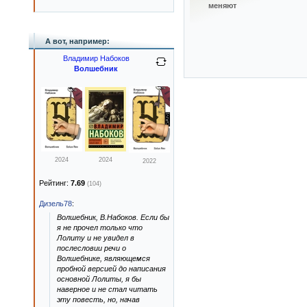
меняют
А вот, например:
Владимир Набоков
Волшебник
2024
2024
2022
Рейтинг:
7.69
(104)
Дизель78
:
Волшебник, В.Набоков. Если бы
я не прочел только что
Лолиту и не увидел в
послесловии речи о
Волшебнике, являющемся
пробной версией до написания
основной Лолиты, я бы
наверное и не стал читать
эту повесть, но, начав