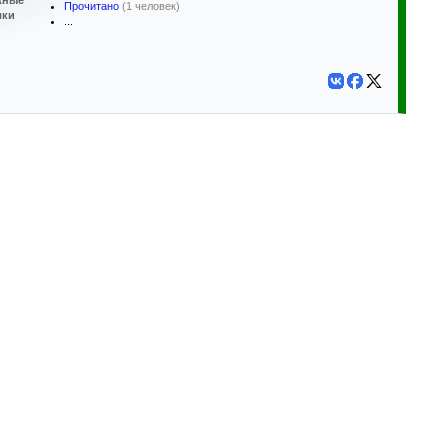
жные
Прочитано
(1 человек)
лки
...