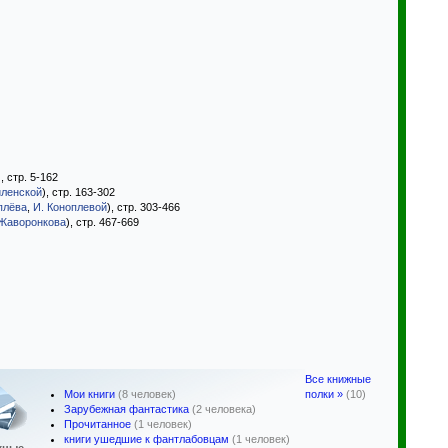
), стр. 5-162
иленской
), стр. 163-302
плёва
,
И. Коноплевой
), стр. 303-466
 Жаворонкова
), стр. 467-669
Все книжные
Мои книги
(8 человек)
полки »
(10)
Зарубежная фантастика
(2 человека)
Прочитанное
(1 человек)
книги ушедшие к фантлабовцам
(1 человек)