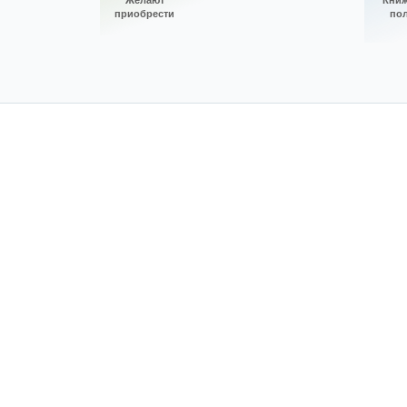
Желают
Кни
приобрести
по