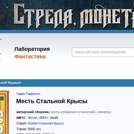
Лаборатория
Фантастики
льной Крысы»
Гарри Гаррисон
Месть Стальной Крысы
авторский сборник,
часть собрания сочинений, омнибус
М.:
Эксмо
,
2010
г. (май)
Серия:
Новая Стальная Крыса
Тираж:
5000 экз.