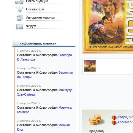
Рекомендации
Посетители
Авторские колонки
Форум
информация, новости
7 августа 2026 г.
Составлена библиография
Оливера
К. Лэнгмида
6 августа 2026 г.
Составлена библиография
Вероники
Дж. Генри
5 августа 2026 г.
Составлена библиография
Махмуда
Эль-Сайеда
4 августа 2026 г.
Составлена библиография
Маркуса
Кливера
Родон
,
Мо
3 августа 2026 г.
zohcain77
Составлена библиография
Моники
Ким
Продают,