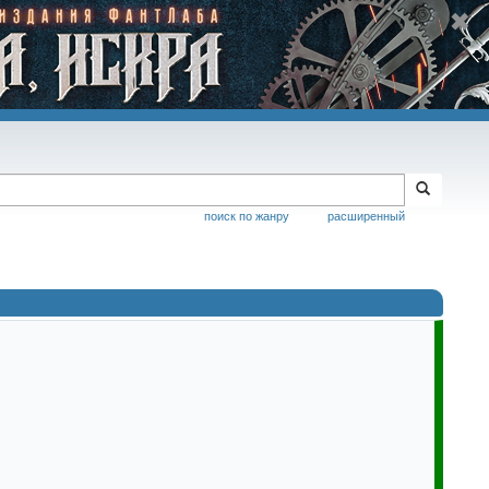
поиск по жанру
расширенный