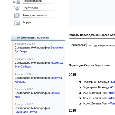
Рекомендации
Посетители
Авторские колонки
Форум
Работы переводчика Сергея Ба
информация, новости
6 августа 2026 г.
Сортировка:
Составлена библиография
Вероники
Дж. Генри
5 августа 2026 г.
Составлена библиография
Махмуда
Переводы Сергея Бархатова
Эль-Сайеда
4 августа 2026 г.
2015
Составлена библиография
Маркуса
Кливера
Элджернон Блэквуд
«Сл
Элджернон Блэквуд
«Ст
3 августа 2026 г.
Фрэнк Белнап Лонг
«Бой
Составлена библиография
Моники
Ким
Фрэнк Белнап Лонг
«Изг
Фрэнк Белнап Лонг
«Мат
2 августа 2026 г.
Составлена библиография
2016
Вайшнави Патель