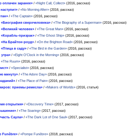
р оплачен заранее»
/
«Night Call, Collect»
(2016, рассказ)
 наступит»
/
«No Morning After»
(2016, рассказ)
итан»
/
«The Captain»
(2016, рассказ)
н
«Биография сверхчеловека»
/
«The Biography of a Superman»
(2016, рассказ)
н
«Великий человек»
/
«The Great Man»
(2016, рассказ)
н
«Корабль-призрак»
/
«The Ghost Ship»
(2016, рассказ)
н
«На Брайтон-роуд»
/
«On the Brighton Road»
(2016, рассказ)
н
«Птица в саду»
/
«The Bird in the Garden»
(2016, рассказ)
 утра»
/
«Eight O'Clock in the Morning»
(2016, рассказ)
/
«The Ruum»
(2016, рассказ)
лист»
/
«Specialist»
(2016, рассказ)
ю минуту»
/
«The Adore Day»
(2016, рассказ)
раданий»
/
«The Place of Pain»
(2016, рассказ)
миров: приемы ремесла»
/
«Makers of Worlds»
(2016, статья)
мя открытия»
/
«Discovery Time»
(2017, рассказ)
вышение»
/
«The Soaring»
(2017, рассказ)
участь Саула»
/
«The Dark Lot of One Saul»
(2017, рассказ)
 Funèbre»
/
«Pompe Funèbre»
(2018, рассказ)