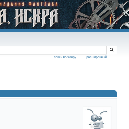
поиск по жанру
расширенный