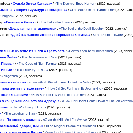
орнфорд
«Судьба Эноса Харкера»
/
«The Doom of Enos Harker»
(2022, рассказ)
гамента: история Тауматурга Птомерона»
/
«The Secret in the Parchment»
(2022, расс
«Shaggai»
(2022, рассказ)
тер
«Колокол в башне»
/
«The Bell in the Tower»
(2022, рассказ)
артер
«Душа, купленная дьяволом»
/
«The Soul of the Devil-Bought»
(2022, рассказ)
Картер
«Двойная башня: История некроманта Злоигма»
/
«The Double Tower»
(2022,
гильный житель: Из "Саги о Греттире"»
/
«Grettis saga Ásmundarsonar»
(2023, повес
ние Йиба»
/
«The Benevolence of Yib»
(2023, рассказ)
м-Пармы»
/
«The Gods of Niom Parma»
(2023, рассказ)
о Йиша»
/
«The Thievery of Yish»
(2023, рассказ)
/
«Zingazar»
(2023, рассказ)
отился на силта»
/
«How Ghuth Would Have Hunted the Silth»
(2023, рассказ)
отправился в путешествие»
/
«How Jal Set Forth on His Journeying»
(2023, рассказ)
т осадил Заремм»
/
«How Sargoth Lay Siege to Zaremm»
(2023, рассказ)
а в конце концов настигла Адразун»
/
«How Her Doom Came Down at Last on Adrazoo
ома»
/
«The Whelming of Oom»
(2023, рассказ)
»
/
«The Laughter of Han»
(2023, рассказ)
ие: По сторону холмов»
/
«Over the Hills And Far Away»
(2023, статья)
Волшебный дворец тьмы»
/
«The Magical Palace of Darkness»
(2023, отрывок)
есах за пределами Катая»
/
«Wonderful Things Beyond Cathay»
(2023, отрывок)