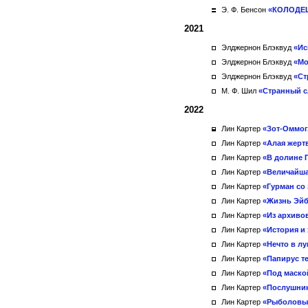
Э. Ф. Бенсон
«КОЛОДЕ
2021
Элджернон Блэквуд
«Ис
Элджернон Блэквуд
«Мо
Элджернон Блэквуд
«Ст
М. Ф. Шил
«Странный с
2022
Лин Картер
«Зот-Оммог,
Лин Картер
«Алая жерт
Лин Картер
«В долине 
Лин Картер
«Величайша
Лин Картер
«Гурман со 
Лин Картер
«Жизнь Эйб
Лин Картер
«Из архиво
Лин Картер
«История и
Лин Картер
«Нечто в лу
Лин Картер
«Папирус т
Лин Картер
«Под маско
Лин Картер
«Послушни
Лин Картер
«Рыболовы 