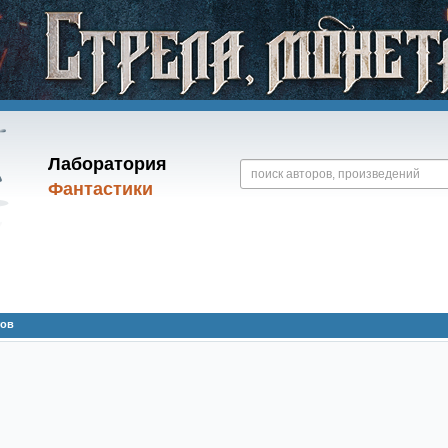
Лаборатория
Фантастики
тов