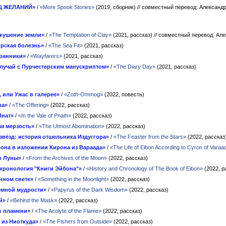
Ц ЖЕЛАНИЙ»
/
«More Spook Stories»
(2019, сборник)
// совместный перевод: Александ
кушение земли»
/
«The Temptation of Clay»
(2021, рассказ)
// совместный перевод: Ал
рская болезнь»
/
«The Sea Fit»
(2021, рассказ)
ранники»
/
«Wayfarers»
(2021, рассказ)
лучай с Пурчестерским манускриптом»
/
«The Diary Day»
(2021, рассказ)
 или Ужас в галерее»
/
«Zoth-Ommog»
(2022, повесть)
ва»
/
«The Offering»
(2022, рассказ)
Пнат»
/
«In the Vale of Pnath»
(2022, рассказ)
я мерзость»
/
«The Utmost Abomination»
(2022, рассказ)
звёзд: история отшельника Издуггора»
/
«The Feaster from the Stars»
(2022, рассказ
она в изложении Кирона из Вараада»
/
«The Life of Eibon According to Cyron of Varaa
в Луны»
/
«From the Archives of the Moon»
(2022, рассказ)
 хронология "Книги Эйбона"»
/
«History and Chronology of The Book of Eibon»
(2022, р
нном свете»
/
«Something in the Moonlight»
(2022, рассказ)
емной мудрости»
/
«Papyrus of the Dark Wisdom»
(2022, рассказ)
й»
/
«Behind the Mask»
(2022, рассказ)
к пламени»
/
«The Acolyte of the Flame»
(2022, рассказ)
из Ниоткуда»
/
«The Fishers from Outside»
(2022, рассказ)