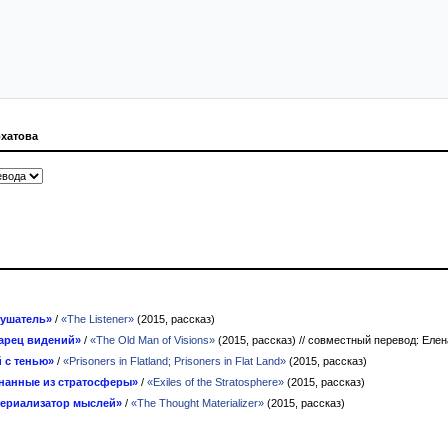
рхатова
ушатель»
/
«The Listener»
(2015, рассказ)
арец видений»
/
«The Old Man of Visions»
(2015, рассказ)
// совместный перевод: Еле
 с тенью»
/
«Prisoners in Flatland; Prisoners in Flat Land»
(2015, рассказ)
нанные из стратосферы»
/
«Exiles of the Stratosphere»
(2015, рассказ)
ериализатор мыслей»
/
«The Thought Materializer»
(2015, рассказ)