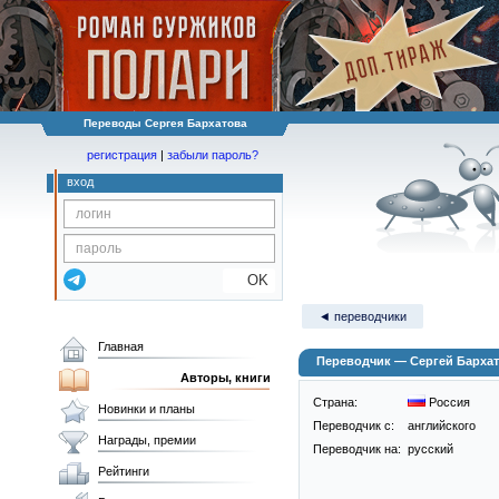
Переводы Сергея Бархатова
регистрация
|
забыли пароль?
вход
OK
◄ переводчики
Главная
Переводчик — Сергей Барха
Авторы, книги
Страна:
Россия
Новинки и планы
Переводчик c:
английского
Награды, премии
Переводчик на:
русский
Рейтинги