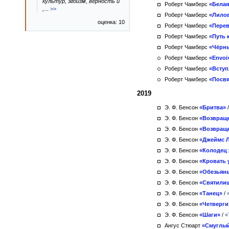
культур, эгоизм, верность и
Роберт Чамберс
«Белая
,
...
>>
Роберт Чамберс
«Лило
оценка: 10
Роберт Чамберс
«Перев
Роберт Чамберс
«Путь 
Роберт Чамберс
«Чёрн
Роберт Чамберс
«Envoi
Роберт Чамберс
«Вступ
Роберт Чамберс
«Посв
2019
Э. Ф. Бенсон
«Бритва»
Э. Ф. Бенсон
«Возвращ
Э. Ф. Бенсон
«Возвраще
Э. Ф. Бенсон
«Джеймс 
Э. Ф. Бенсон
«Колодец
Э. Ф. Бенсон
«Кровать 
Э. Ф. Бенсон
«Обезьян
Э. Ф. Бенсон
«Святили
Э. Ф. Бенсон
«Танец»
/
Э. Ф. Бенсон
«Четверги
Э. Ф. Бенсон
«Шаги»
/
«
Ангус Стюарт
«Смуглый