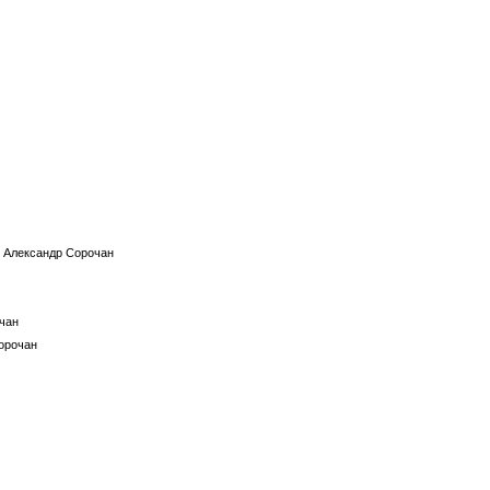
: Александр Сорочан
очан
Сорочан