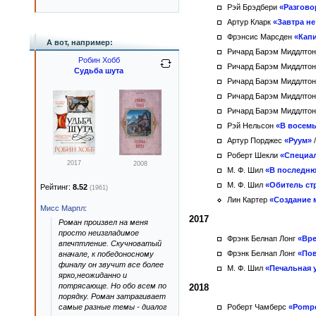
Рэй Брэдбери
«Разгово
Артур Кларк
«Завтра не
Фрэнсис Марсден
«Кап
А вот, например:
Ричард Барэм Миддлто
Робин Хобб
Ричард Барэм Миддлто
Судьба шута
Ричард Барэм Миддлто
Ричард Барэм Миддлто
Ричард Барэм Миддлто
Рэй Нельсон
«В восемь
Артур Порджес
«Руум»
Роберт Шекли
«Специа
2017
2008
М. Ф. Шил
«В последню
М. Ф. Шил
«Обитель ст
Рейтинг:
8.52
(1961)
Лин Картер
«Создание 
Мисс Марпл
:
2017
Роман произвел на меня
просто неизгладимое
Фрэнк Белнап Лонг
«Вре
впечптление. Скучноватый
Фрэнк Белнап Лонг
«По
вначале, к победоносному
финалу он звучит все более
М. Ф. Шил
«Печальная 
ярко,неожиданно и
потрясающе. Но обо всем по
2018
порядку. Роман затрагивает
самые разные темы - диалог
Роберт Чамберс
«Pompe