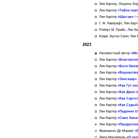
Лин Картер, Лоуренс К
Лин Картер
«Тайна пер
Лин Картер
«Шаггаи»
/
Г. Ф. Лавкрафт, Лин Кар
Роберт М. Прайс, Лин К
Кларк Эштон Смит, Лин 
2023
Неизвестный автор
«Мо
Лин Картер
«Благоволе
Лин Картер
«Боги Нио
Лин Картер
«Воровств
Лин Картер
«Зингазар»
Лин Картер
«Как Гут ох
Лин Картер
«Как Джал 
Лин Картер
«Как Сарго
Лин Картер
«Как Судьб
Лин Картер
«Падение О
Лин Картер
«Смех Хана
Лин Картер
«Предислов
Франциско Де Мораес
«
Джон Мандевиль
«О чуд