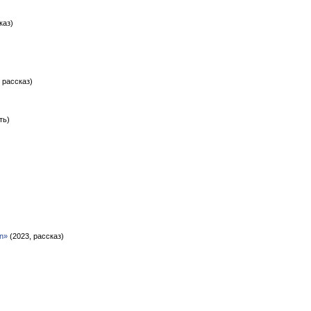
каз)
 рассказ)
ть)
n»
(2023, рассказ)