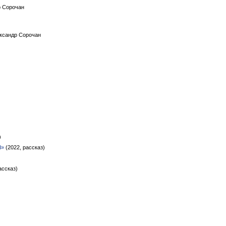
р Сорочан
ександр Сорочан
)
d»
(2022, рассказ)
ассказ)