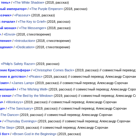
 тень»
/
«The White Shadow»
(2018, рассказ)
вый император»
/
«The Purple Emperor»
(2018, рассказ)
озчик»
/
«Passeur»
(2018, рассказ)
к печали»
/
«The Key to Grief»
(2018, рассказ)
ый монах»
/
«The Messenger»
(2018, рассказ)
»
/
«Envoi»
(2018, стихотворение)
ление»
/
«Introduction»
(2018, стихотворение)
ящение»
/
«Dedication»
(2018, стихотворение)
/
«Philip's Safety Razor»
(2019, рассказ)
ение Кристофера»
/
«Christopher Comes Back»
(2019, рассказ)
// совместный перевод
ние в детство»
/
«Pirates»
(2019, рассказ)
// совместный перевод: Александр Сорочан
Лэмп»
/
«James Lamp»
(2019, рассказ)
// совместный перевод: Александр Сорочан
 желаний»
/
«The Wishing Well»
(2019, рассказ)
// совместный перевод: Александр Сор
у окна»
/
«The Bed by the Window»
(2019, рассказ)
// совместный перевод: Александр 
ы»
/
«Monkeys»
(2019, рассказ)
// совместный перевод: Александр Сорочан
ще»
/
«The Sanctuary»
(2019, рассказ)
// совместный перевод: Александр Сорочан
«The Dance»
(2019, рассказ)
// совместный перевод: Александр Сорочан
»
/
«Thursday Evenings»
(2019, рассказ)
// совместный перевод: Александр Сорочан
The Step»
(2019, рассказ)
// совместный перевод: Александр Сорочан
 бог»
/
«Brown God in the Beginning»
(2019, рассказ)