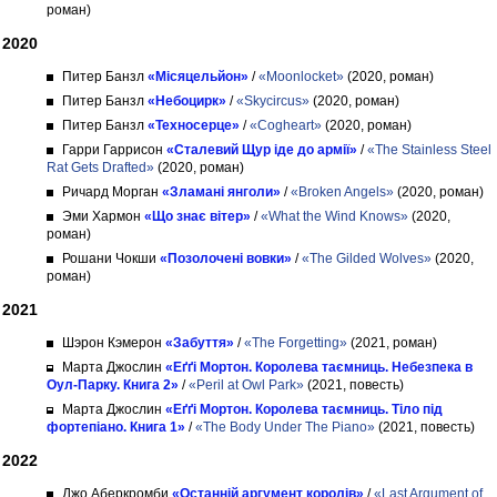
роман)
2020
Питер Банзл
«Місяцельйон»
/
«Moonlocket»
(2020, роман)
Питер Банзл
«Небоцирк»
/
«Skycircus»
(2020, роман)
Питер Банзл
«Техносерце»
/
«Cogheart»
(2020, роман)
Гарри Гаррисон
«Сталевий Щур іде до армії»
/
«The Stainless Steel
Rat Gets Drafted»
(2020, роман)
Ричард Морган
«Зламані янголи»
/
«Broken Angels»
(2020, роман)
Эми Хармон
«Що знає вітер»
/
«What the Wind Knows»
(2020,
роман)
Рошани Чокши
«Позолочені вовки»
/
«The Gilded Wolves»
(2020,
роман)
2021
Шэрон Кэмерон
«Забуття»
/
«The Forgetting»
(2021, роман)
Марта Джослин
«Еґґі Мортон. Королева таємниць. Небезпека в
Оул-Парку. Книга 2»
/
«Peril at Owl Park»
(2021, повесть)
Марта Джослин
«Еґґі Мортон. Королева таємниць. Тіло під
фортепіано. Книга 1»
/
«The Body Under The Piano»
(2021, повесть)
2022
Джо Аберкромби
«Останній аргумент королів»
/
«Last Argument of