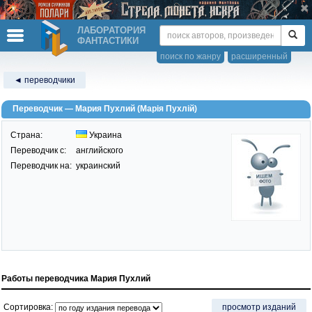
ЛАБОРАТОРИЯ
ФАНТАСТИКИ
поиск по жанру
расширенный
◄ переводчики
Переводчик — Мария Пухлий (Марія Пухлій)
Страна:
Украина
Переводчик c:
английского
Переводчик на:
украинский
Работы переводчика Мария Пухлий
Сортировка:
просмотр изданий