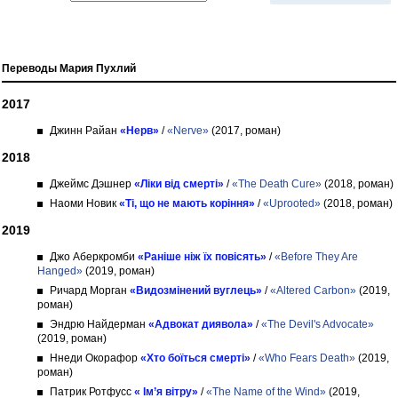
Переводы Мария Пухлий
2017
Джинн Райан
«Нерв»
/
«Nerve»
(2017, роман)
2018
Джеймс Дэшнер
«Ліки від смерті»
/
«The Death Cure»
(2018, роман)
Наоми Новик
«Ті, що не мають коріння»
/
«Uprooted»
(2018, роман)
2019
Джо Аберкромби
«Раніше ніж їх повісять»
/
«Before They Are
Hanged»
(2019, роман)
Ричард Морган
«Видозмінений вуглець»
/
«Altered Carbon»
(2019,
роман)
Эндрю Найдерман
«Адвокат диявола»
/
«The Devil's Advocate»
(2019, роман)
Ннеди Окорафор
«Хто боїться смерті»
/
«Who Fears Death»
(2019,
роман)
Патрик Ротфусс
« Ім’я вітру»
/
«The Name of the Wind»
(2019,