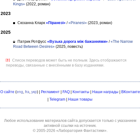
Kings»
(2022, роман)
2023
Сюзанна Кларк
«Піранезі»
/
«Piranesi»
(2023, роман)
2025
Патрик Ротфусс
«Вузька дорога між бажаннями»
/
«The Narrow
Road Between Desires»
(2025, повесть)
Список переводов может быть не полным. Здесь отображаются
переводы, связанные с внесёнными в базу изданиями.
О сайте
(
eng
,
fra
,
укр
) |
Регламент
|
FAQ
|
Контакты
|
Наши награды
|
ВКонтакте
|
Telegram
|
Наши товары
Любое использование материалов сайта допускается только с указанием
активной ссылки на источник.
© 2005-2026
«Лаборатория Фантастики»
.