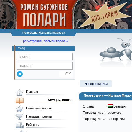
Переводы Иштвана Маркуса
регистрация
|
забыли пароль?
вход
OK
◄ переводчики
Главная
Переводчик — Иштван Маркус 
Авторы, книги
Страна:
Венгрия
Новинки и планы
Переводчик c:
русского
Награды, премии
Переводчик на:
венгерский
Рейтинги