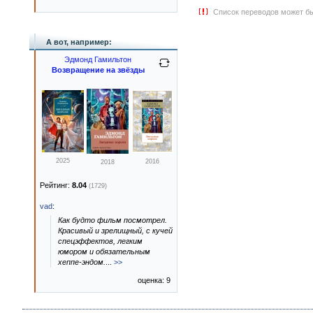
Список переводов может бы
А вот, например:
Эдмонд Гамильтон
Возвращение на звёзды
2025
2016
2018
Рейтинг:
8.04
(1729)
vad
:
Как будто фильм посмотрел.
Красивый и зрелищный, с кучей
спецэффектов, легким
юмором и обязательным
хеппе-эндом.
...
>>
оценка: 9