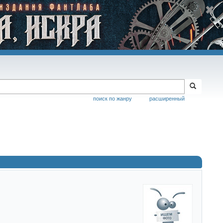
поиск по жанру
расширенный