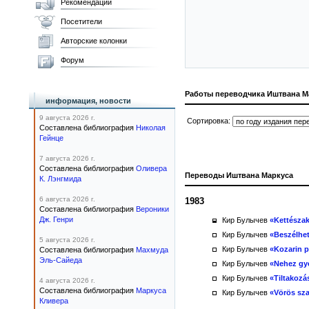
Рекомендации
Посетители
Авторские колонки
Форум
Работы переводчика Иштвана М
информация, новости
9 августа 2026 г.
Сортировка:
Составлена библиография
Николая
Гейнце
7 августа 2026 г.
Составлена библиография
Оливера
Переводы Иштвана Маркуса
К. Лэнгмида
6 августа 2026 г.
1983
Составлена библиография
Вероники
Дж. Генри
Кир Булычев
«Kettészakí
Кир Булычев
«Beszélhe
5 августа 2026 г.
Кир Булычев
«Kozarin p
Составлена библиография
Махмуда
Эль-Сайеда
Кир Булычев
«Nehez gy
Кир Булычев
«Tiltakozá
4 августа 2026 г.
Составлена библиография
Маркуса
Кир Булычев
«Vörös sza
Кливера