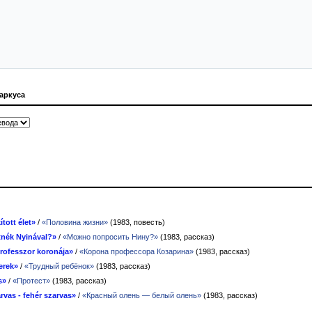
аркуса
tott élet»
/
«Половина жизни»
(1983, повесть)
tnék Nyinával?»
/
«Можно попросить Нину?»
(1983, рассказ)
rofesszor koronája»
/
«Корона профессора Козарина»
(1983, рассказ)
erek»
/
«Трудный ребёнок»
(1983, рассказ)
s»
/
«Протест»
(1983, рассказ)
rvas - fehér szarvas»
/
«Красный олень — белый олень»
(1983, рассказ)