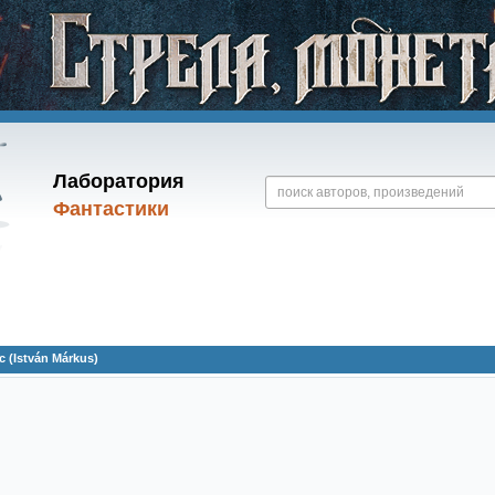
Лаборатория
Фантастики
(István Márkus)