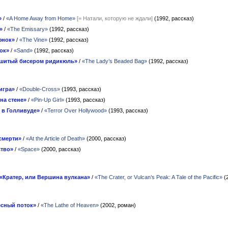
»
/
«A Home Away from Home»
[= Натали, которую не ждали]
(1992, рассказ)
»
/
«The Emissary»
(1992, рассказ)
юнок»
/
«The Vine»
(1992, рассказ)
ок»
/
«Sand»
(1992, рассказ)
шитый бисером ридикюль»
/
«The Lady’s Beaded Bag»
(1992, рассказ)
игра»
/
«Double-Cross»
(1993, рассказ)
на стене»
/
«Pin-Up Girl»
(1993, рассказ)
 в Голливуде»
/
«Terror Over Hollywood»
(1993, рассказ)
смерти»
/
«At the Article of Death»
(2000, рассказ)
ство»
/
«Space»
(2000, рассказ)
«Кратер, или Вершина вулкана»
/
«The Crater, or Vulcan’s Peak: A Tale of the Pacific»
(
есный поток»
/
«The Lathe of Heaven»
(2002, роман)