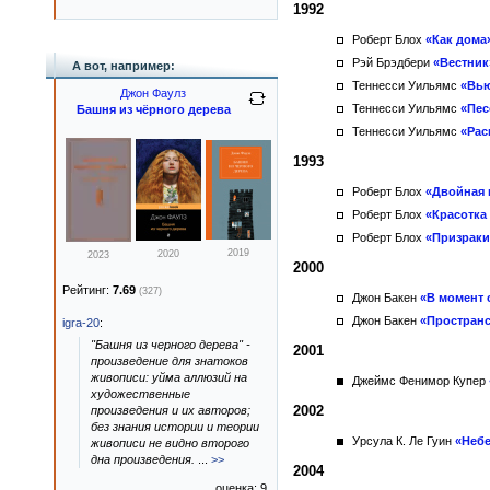
1992
Роберт Блох
«Как дома
Рэй Брэдбери
«Вестник
А вот, например:
Теннесси Уильямс
«Вь
Джон Фаулз
Теннесси Уильямс
«Пес
Башня из чёрного дерева
Теннесси Уильямс
«Рас
1993
Роберт Блох
«Двойная 
Роберт Блох
«Красотка 
Роберт Блох
«Призраки
2019
2020
2023
2000
Рейтинг:
7.69
(327)
Джон Бакен
«В момент 
Джон Бакен
«Простран
igra-20
:
"Башня из черного дерева" -
2001
произведение для знатоков
живописи: уйма аллюзий на
Джеймс Фенимор Купер
художественные
2002
произведения и их авторов;
без знания истории и теории
Урсула К. Ле Гуин
«Неб
живописи не видно второго
дна произведения.
...
>>
2004
оценка: 9