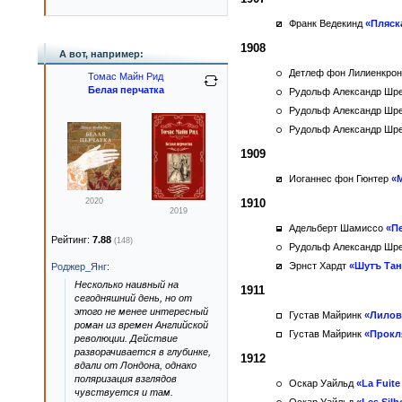
Франк Ведекинд
«Пляск
1908
А вот, например:
Детлеф фон Лилиенкро
Томас Майн Рид
Белая перчатка
Рудольф Александр Шр
Рудольф Александр Шр
Рудольф Александр Шр
1909
Иоганнес фон Гюнтер
«
2020
1910
2019
Адельберт Шамиссо
«П
Рейтинг:
7.88
(148)
Рудольф Александр Шр
Эрнст Хардт
«Шутъ Тан
Роджер_Янг
:
Несколько наивный на
1911
сегодняшний день, но от
этого не менее интересный
Густав Майринк
«Лилов
роман из времен Английской
Густав Майринк
«Прокл
революции. Действие
разворачивается в глубинке,
1912
вдали от Лондона, однако
поляризация взглядов
Оскар Уайльд
«La Fuite
чувствуется и там.