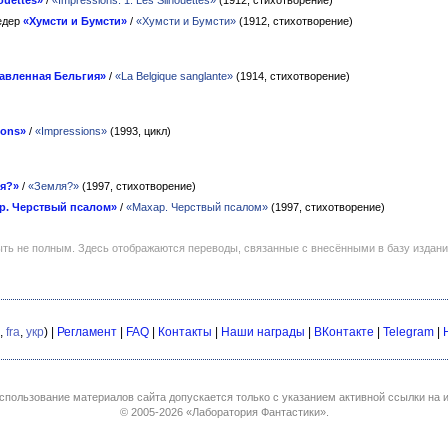
ouettes»
/
«Impressions: 1. Les Silhouettes»
(1912, стихотворение)
едер
«Хумсти и Бумсти»
/
«Хумсти и Бумсти»
(1912, стихотворение)
авленная Бельгия»
/
«La Belgique sanglante»
(1914, стихотворение)
ions»
/
«Impressions»
(1993, цикл)
я?»
/
«Земля?»
(1997, стихотворение)
р. Черствый псалом»
/
«Махар. Черствый псалом»
(1997, стихотворение)
ть не полным. Здесь отображаются переводы, связанные с внесёнными в базу издан
,
fra
,
укр
) |
Регламент
|
FAQ
|
Контакты
|
Наши награды
|
ВКонтакте
|
Telegram
|
спользование материалов сайта допускается только с указанием активной ссылки на и
© 2005-2026
«Лаборатория Фантастики»
.