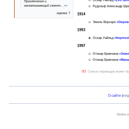
Оскар Уайльд
«Les Silh
Приключения и
захватывающий сюжет
...
>>
Рудольф Александр Шр
оценка: 7
1914
Эмиль Верхарн
«Окров
1993
Оскар Уайльд
«Impress
1997
Отокар Бржезина
«Земл
Отокар Бржезина
«Маха
Список переводов может бы
О сайте
(
eng
Любое и