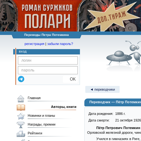
Переводы Петра Потемкина
регистрация
|
забыли пароль?
вход
OK
◄ переводчики
Главная
Переводчик — Пётр Потемки
Авторы, книги
Дата рождения:
1886 г.
Новинки и планы
Дата смерти:
21 октября 1926 
Награды, премии
Пётр Петрович Потемкин
Орловской железной дороги, чи
Рейтинги
Учился в гимназиях в Риге,