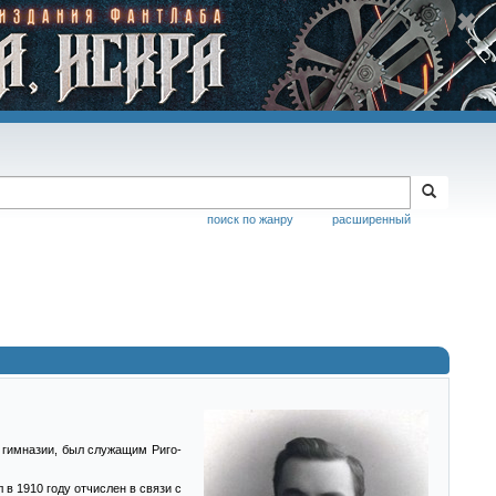
поиск по жанру
расширенный
в гимназии, был служащим Риго-
 в 1910 году отчислен в связи с