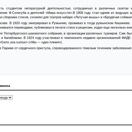
ь студентом литературной деятельностью, сотрудничал в различных газетах 
жение Ф.Сологуба и деятелей «Мира искусств».В 1908 году стал одним из ведущих а
л сборники стихов, сочинял для театров-кабаре «Летучая мышь» и «Бродячая собака»
скве. В 1920 году эмигрировал в Румынию, проживал в тогда румынском Кишиневе. В
нимался переводами, публиковал в печати стихи и рецензии, издал еще несколько книг
те Петербургского шахматного собрания, в организации различных турниров. Сам бы
а и Капабланки. В 1924 году участвовал в чемпионате недавно организованной ФИДЕ
«Gens una sumus» («Мы — одно племя»).
 в Париже от сердечного приступа, спровоцированного тяжелым течением заболевания
емкина