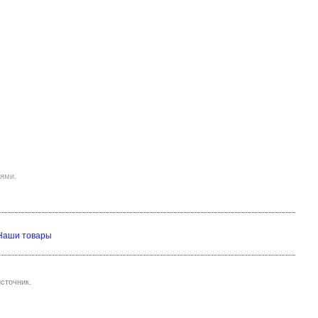
иями.
Наши товары
сточник.