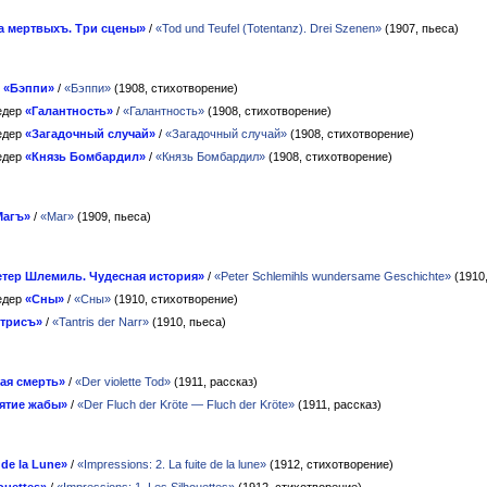
а мертвыхъ. Три сцены»
/
«Tod und Teufel (Totentanz). Drei Szenen»
(1907, пьеса)
н
«Бэппи»
/
«Бэппи»
(1908, стихотворение)
едер
«Галантность»
/
«Галантность»
(1908, стихотворение)
едер
«Загадочный случай»
/
«Загадочный случай»
(1908, стихотворение)
едер
«Князь Бомбардил»
/
«Князь Бомбардил»
(1908, стихотворение)
Магъ»
/
«Маг»
(1909, пьеса)
етер Шлемиль. Чудесная история»
/
«Peter Schlemihls wundersame Geschichte»
(1910,
едер
«Сны»
/
«Сны»
(1910, стихотворение)
трисъ»
/
«Tantris der Narr»
(1910, пьеса)
ая смерть»
/
«Der violette Tod»
(1911, рассказ)
ятие жабы»
/
«Der Fluch der Kröte — Fluch der Kröte»
(1911, рассказ)
 de la Lune»
/
«Impressions: 2. La fuite de la lune»
(1912, стихотворение)