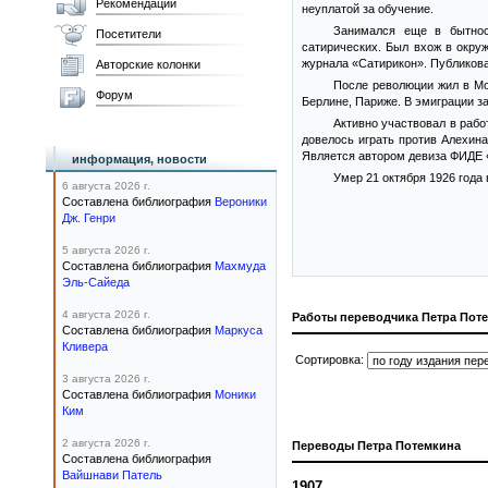
Рекомендации
неуплатой за обучение.
Занимался еще в бытност
Посетители
сатирических. Был вхож в окру
журнала «Сатирикон». Публикова
Авторские колонки
После революции жил в Мо
Форум
Берлине, Париже. В эмиграции за
Активно участвовал в рабо
довелось играть против Алехин
Является автором девиза ФИДЕ 
информация, новости
Умер 21 октября 1926 года
6 августа 2026 г.
Составлена библиография
Вероники
Дж. Генри
5 августа 2026 г.
Составлена библиография
Махмуда
Эль-Сайеда
4 августа 2026 г.
Работы переводчика Петра Пот
Составлена библиография
Маркуса
Кливера
Сортировка:
3 августа 2026 г.
Составлена библиография
Моники
Ким
2 августа 2026 г.
Переводы Петра Потемкина
Составлена библиография
Вайшнави Патель
1907