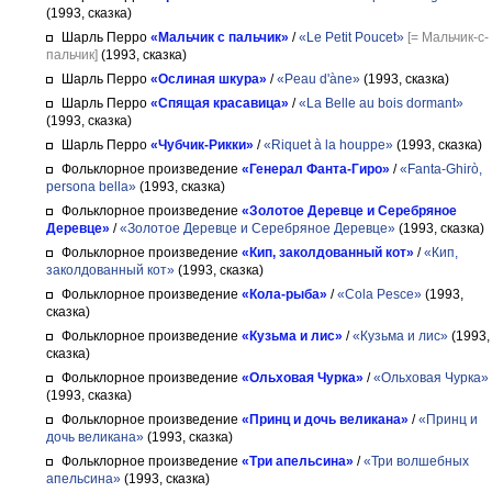
(1993, сказка)
Шарль Перро
«Мальчик с пальчик»
/
«Le Petit Poucet»
[= Мальчик-с-
пальчик]
(1993, сказка)
Шарль Перро
«Ослиная шкура»
/
«Peau d'àne»
(1993, сказка)
Шарль Перро
«Спящая красавица»
/
«La Belle au bois dormant»
(1993, сказка)
Шарль Перро
«Чубчик-Рикки»
/
«Riquet à la houppe»
(1993, сказка)
Фольклорное произведение
«Генерал Фанта-Гиро»
/
«Fanta-Ghirò,
persona bella»
(1993, сказка)
Фольклорное произведение
«Золотое Деревце и Серебряное
Деревце»
/
«Золотое Деревце и Серебряное Деревце»
(1993, сказка)
Фольклорное произведение
«Кип, заколдованный кот»
/
«Кип,
заколдованный кот»
(1993, сказка)
Фольклорное произведение
«Кола-рыба»
/
«Cola Pesce»
(1993,
сказка)
Фольклорное произведение
«Кузьма и лис»
/
«Кузьма и лис»
(1993,
сказка)
Фольклорное произведение
«Ольховая Чурка»
/
«Ольховая Чурка»
(1993, сказка)
Фольклорное произведение
«Принц и дочь великана»
/
«Принц и
дочь великана»
(1993, сказка)
Фольклорное произведение
«Три апельсина»
/
«Три волшебных
апельсина»
(1993, сказка)