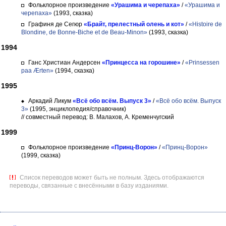
Фольклорное произведение
«Урашима и черепаха»
/
«Урашима и
черепаха»
(1993, сказка)
Графиня де Сегюр
«Брайт, прелестный олень и кот»
/
«Histoire de
Blondine, de Bonne-Biche et de Beau-Minon»
(1993, сказка)
1994
Ганс Христиан Андерсен
«Принцесса на горошине»
/
«Prinsessen
paa Ærten»
(1994, сказка)
1995
Аркадий Ликум
«Всё обо всём. Выпуск 3»
/
«Всё обо всём. Выпуск
3»
(1995, энциклопедия/справочник)
// совместный перевод: В. Малахов, А. Кременчугский
1999
Фольклорное произведение
«Принц-Ворон»
/
«Принц-Ворон»
(1999, сказка)
Список переводов может быть не полным. Здесь отображаются
переводы, связанные с внесёнными в базу изданиями.