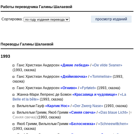
Работы переводчика Галины Шалаевой
Сортировка:
просмотр изданий
Переводы Галины Шалаевой
1993
Ганс Христиан Андерсен
«Дикие лебеди»
/
«De vilde Svaner»
(1993, сказка)
Ганс Христиан Андерсен
«Дюймовочка»
/
«Tommelise»
(1993,
сказка)
Ганс Христиан Андерсен
«Огниво»
/
«Fyrtøiet»
(1993, сказка)
Жанна-Мари Лепренс де Бомон
«Красавица и чудовище»
/
«La
Belle et la bête»
(1993, сказка)
Вильгельм Гауф
«Карлик Нос»
/
«Der Zwerg Nase»
(1993, сказка)
Вильгельм Гримм, Якоб Гримм
«Синяя свеча»
/
«Das blaue Licht»
[=
Синяя свечка]
(1993, сказка)
Якоб Гримм, Вильгельм Гримм
«Белоснежка»
/
«Schneewittchen»
(1993, сказка)