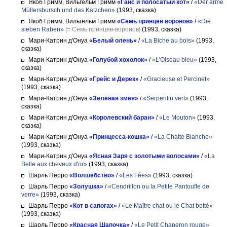
Якоб Гримм, Вильгельм Гримм
«Ганс и полосатый кот»
/
«Der arme
Müllersbursch und das Kätzchen»
(1993, сказка)
Якоб Гримм, Вильгельм Гримм
«Семь принцев воронов»
/
«Die
sieben Raben»
[= Семь принцев-воронов]
(1993, сказка)
Мари-Катрин д'Онуа
«Белый олень»
/
«La Biche au bois»
(1993,
сказка)
Мари-Катрин д'Онуа
«Голубой хохолок»
/
«L'Oiseau bleu»
(1993,
сказка)
Мари-Катрин д'Онуа
«Грейс и Дерек»
/
«Gracieuse et Percinet»
(1993, сказка)
Мари-Катрин д'Онуа
«Зелёная змея»
/
«Serpentin vert»
(1993,
сказка)
Мари-Катрин д'Онуа
«Королевский баран»
/
«Le Mouton»
(1993,
сказка)
Мари-Катрин д'Онуа
«Принцесса-кошка»
/
«La Chatte Blanche»
(1993, сказка)
Мари-Катрин д'Онуа
«Ясная Заря с золотыми волосами»
/
«La
Belle aux cheveux d'or»
(1993, сказка)
Шарль Перро
«Волшебство»
/
«Les Fées»
(1993, сказка)
Шарль Перро
«Золушка»
/
«Cendrillon ou la Petite Pantoufle de
verre»
(1993, сказка)
Шарль Перро
«Кот в сапогах»
/
«Le Maître chat ou le Chat botté»
(1993, сказка)
Шарль Перро
«Красная Шапочка»
/
«Le Petit Chaperon rouge»