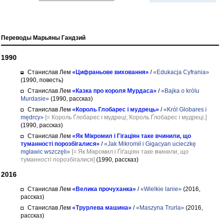
Переводы Марьяны Гандзий
1990
Станислав Лем
«Цифраньове виховання»
/
«Edukacja Cyfrania»
(1990, повесть)
Станислав Лем
«Казка про короля Мурдаса»
/
«Bajka o królu
Murdasie»
(1990, рассказ)
Станислав Лем
«Король Глобарес і мудрець»
/
«Król Globares i
mędrcy»
[= Король Ґлобарес і мудреці; Король Ґлобарес і мудреці.]
(1990, рассказ)
Станислав Лем
«Як Мікромил і Гігаціян таке вчинили, що
туманності порозбігалися»
/
«Jak Mikromił i Gigacyan ucieczkę
mgławic wszczęli»
[= Як Мікромил і Ґіґаціян таке вчинили, що
туманності порозбігалися]
(1990, рассказ)
2016
Станислав Лем
«Велика прочуханка»
/
«Wielkie lanie»
(2016,
рассказ)
Станислав Лем
«Трурлева машина»
/
«Maszyna Trurla»
(2016,
рассказ)