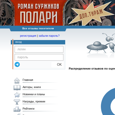
Все отзывы посетителя
регистрация
|
забыли пароль?
вход
OK
Распределение отзывов по оце
Главная
Авторы, книги
Новинки и планы
Награды, премии
Рейтинги