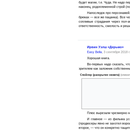
будет магии, т.е. Чуда. Не надо 
наконец, родоплеменной строй (п
Напоследок про персонажей.
брюках — все же пацанка). Все че
сопливые страдания через пол-а
ответственность, смелость и реш
Ирвин Уэлш «Дерьмо»
Easy Bella
, 3 сентября 2018 г
Хорошая книга.
Во-первых надо сказать, чт
зрителем как заложник собственн
Спойлер (раскрытие сюжета)
(кликни
1) полностью вырезали о
2) после неудачной попы
3) вырезали, как Брюс р
4) ну и принудительный 
Плюс вырезали чрезмерно н
И главное — из фильма уск
(продюсеры явно не захотел воро
второе, — что он конкретно тащит