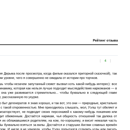
Рейтинг отзыва
[
4
]
я Дерьма после просмотра, когда фильм оказался приторной сказочкой), так
ом уровне, чего я совершенно не ожидала от истории про торчков.
ишь чтобы незачем запутанный сюжет вызвал хоть какой-нибудь интерес): все
 динамику, которая как нельзя лучше подходит мыследействию наркоманов — в
о она уже развивается стремительно... чтобы буквально в следующей главе
у, рассказанную по укурке.
 быт дегенератов я знаю хорошо, и так вот, это они — природные, кристально
 с такой откровенностью. Мне приходилось слышать, мол, Уэлш тут обеляет и
изаторствует, не подводит своих персонажей к какому-нибудь покаянию или
дит обиженным. Достаётся нарикам, чья общность отношений так далека от
тся их облажавшимся родителям, на ком, по-хорошему, и висит немалая часть
бы буквально взяться за вилы. Достаётся и старушке Англии славных времён
зом. И нигде я не увидела, чтобы Уэлш попытался сгладить углы или писать