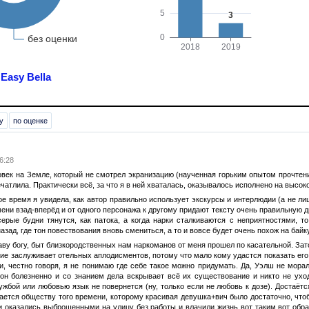
я
Easy Bella
у
по оценке
16:28
овек на Земле, который не смотрел экранизацию (наученная горьким опытом прочтени
ечатлила. Практически всё, за что я в ней хваталась, оказывалось исполнено на высок
ое время я увидела, как автор правильно использует экскурсы и интерлюдии (а не л
мени взад-вперёд и от одного персонажа к другому придают тексту очень правильную
ерые будни тянутся, как патока, а когда нарки сталкиваются с неприятностями, т
азад, где тон повествования вновь смениться, а то и вовсе будет очень похож на байк
аву богу, быт близкородственных нам наркоманов от меня прошел по касательной. Зато
ие заслуживает отельных аплодисментов, потому что мало кому удастся показать его
, честно говоря, я не понимаю где себе такое можно придумать. Да, Уэлш не морал
он болезненно и со знанием дела вскрывает всё их существование и никто не ухо
ружбой или любовью язык не повернется (ну, только если не любовь к дозе). Достаё
тается обществу того времени, которому красивая девушка+вич было достаточно, что
чи оказались выброшенными на улицу без работы и влачили жизнь вот таким вот обра