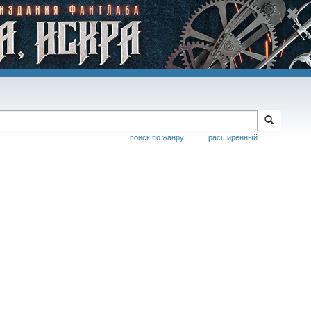
поиск по жанру
расширенный