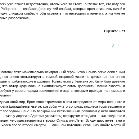
ек» уже станет недостаточно, чтобы чего-то стоить в глазах тех, кто наделен
юс Робертсон — слабаков (а он жуткий слабак), которые прельстившись силой и
удут слишком слабы, чтобы осознать что натворили и ничего с этим уже не
упные развлечения.
Оценка:
нет
[
8
]
богов»: тоже максимально нейтральный герой, чтобы было легче себя с ним
, постоянно контактирует с темной стороной жизни не должен от постоянно
дшие и прибывающие в здравии. Только если у Геймана это были боги древние
 что автор куда больше симпатизирует богам древности, можно сказать, в
ребуют у своего народа повиновения и жертв, которым приходят на помощь и
ремени.
здавая свой мир, Бром явно стремился в нем отгородится от мира внешнего и
епа (догадайтесь чьего), где зубы — это соприкасающиеся горы верхнего и
ают последний шанс. По бескрайним безжизненным равнинам у него шатаются
— зато у дороги в Ад стоит указатель; все кругом страдают — как люди, так и
 своим не-существованием в водах Стикса или Леты. Всюду царствует тьма и
х хаоса после второй смерти, — лишь бы потешить себя. Называйте местный