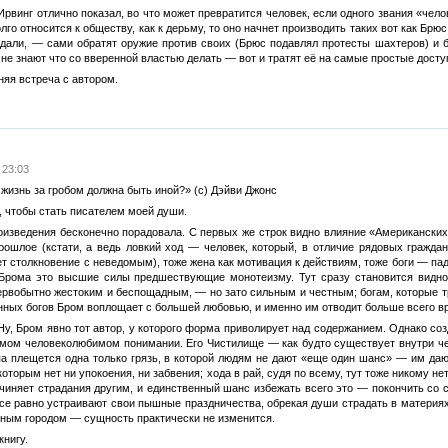
рвинг отлично показал, во что может превратится человек, если одного звания «челов
лго относится к обществу, как к дерьму, то оно начнет производить таких вот как Бр
адали, — сами обратят оружие против своих (Брюс подавлял протесты шахтеров) и б
 не знают что со вверенной властью делать — вот и тратят её на самые простые дост
няя встреча с автором.
 23:03
 жизнь за гробом должна быть иной?» (с) Дэйви Джонс
, чтобы стать писателем моей души.
изведения бесконечно порадовала. С первых же строк видно влияние «Американских 
рошлое (кстати, а ведь ловкий ход — человек, который, в отличие рядовых граждан
ет столкновение с неведомым), тоже жена как мотивация к действиям, тоже боги — па
 Брома это высшие силы предшествующие монотеизму. Тут сразу становится видно,
первобытно жестоким и беспощадным, — но зато сильным и честным; богам, которые т
ных богов Бром воплощает с большей любовью, и именно им отводит больше всего в
Ну, Бром явно тот автор, у которого форма приволирует над содержанием. Однако со
амом человеколюбимом понимании. Его Чистилище — как будто существует внутри чер
епа плещется одна только грязь, в которой людям не дают «еще один шанс» — им д
торым нет ни упокоения, ни забвения; хода в рай, судя по всему, тут тоже никому нет 
ричиняет страдания другим, и единственный шанс избежать всего это — покончить со
все равно устраивают свои пышные праздничества, обрекая души страдать в материя
ым городом — сущность практически не изменится.
книгу.