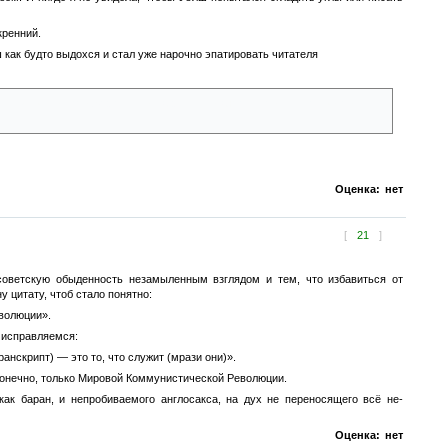
кренний.
 как будто выдохся и стал уже нарочно эпатировать читателя
ли с Дерьмом это будет не совпадение и окажется что инцест просто
Оценка:
нет
[
21
]
 советскую обыденность незамыленным взглядом и тем, что избавиться от
 цитату, чтоб стало понятно:
еволюции».
 исправляемся:
анскрипт) — это то, что служит (мрази они)».
 конечно, только Мировой Коммунистической Революции.
ак баран, и непробиваемого англосакса, на дух не переносящего всё не-
Оценка:
нет