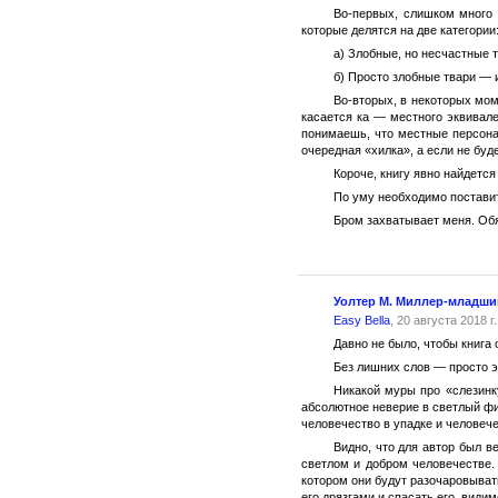
Во-первых, слишком много 
которые делятся на две категории
а) Злобные, но несчастные т
б) Просто злобные твари — и
Во-вторых, в некоторых мом
касается ка — местного эквивале
понимаешь, что местные персона
очередная «хилка», а если не буд
Короче, книгу явно найдется
По уму необходимо поставить
Бром захватывает меня. Обя
Уолтер М. Миллер-младши
Easy Bella
, 20 августа 2018 г.
Давно не было, чтобы книга 
Без лишних слов — просто э
Никакой муры про «слезинк
абсолютное неверие в светлый фи
человечество в упадке и человече
Видно, что для автор был в
светлом и добром человечестве. 
котором они будут разочаровывать
его дрязгами и спасать его, видим