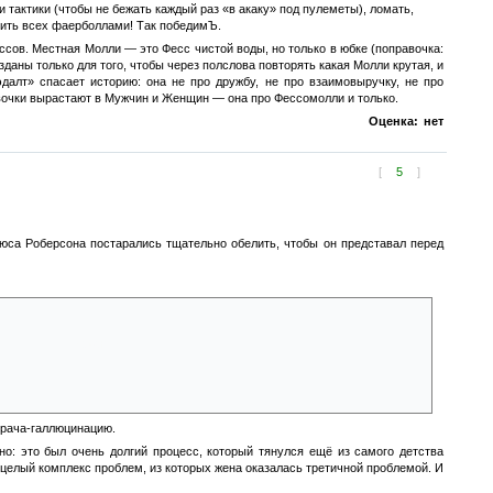
и тактики (чтобы не бежать каждый раз «в акаку» под пулеметы), ломать,
ачить всех фаерболлами! Так победимЪ.
ессов. Местная Молли — это Фесс чистой воды, но только в юбке (поправочка:
зданы только для того, чтобы через полслова повторять какая Молли крутая, и
эдалт» спасает историю: она не про дружбу, не про взаимовыручку, не про
евочки вырастают в Мужчин и Женщин — она про Фессомолли и только.
Оценка:
нет
[
5
]
рюса Роберсона постарались тщательно обелить, чтобы он представал перед
м сексом с подружкой;
врача-галлюцинацию.
: это был очень долгий процесс, который тянулся ещё из самого детства
 целый комплекс проблем, из которых жена оказалась третичной проблемой. И