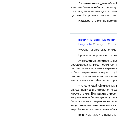
Я считаю книгу удавшейся. И
властью больше тебя. Что если до
властью, которой никогда не обл
сделают. Ведь самое главное: они
Надеюсь, это моя не послед
Бром «Потерянные боги»
Easy Bella
, 28 августа 2018 г.
«Жизнь так жестока, почему
Бром явно нарывается на то
Художественная сторона про
ассоциировать, тоже тюремное п
рефлексировать, и легче перенес
и боги современного мира, то у
сектантском их восприятии: как 
являются воочую. Именно потерян
Что же с идейной стороны? 
описал наши дни в его явно не с
нижнего мира. Внутри этого чер
неприкаянные бесплодные души, ко
боги, а кто не страдает — тот п
запустение, но потерянные боги 
мир Чистилищем или самым обычн
Есть, увы, и за что поругать 