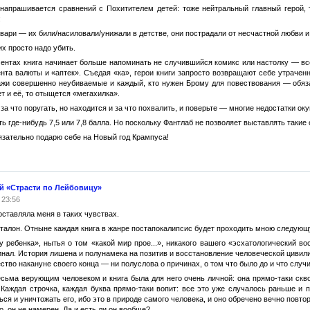
напрашивается сравнений с Похитителем детей: тоже нейтральный главный герой, 
:
вари — их били/насиловали/унижали в детстве, они пострадали от несчастной любви и т
х просто надо убить.
ентах книга начинает больше напоминать не случившийся комикс или настолку — все
нта валюты и «аптек». Съедая «ка», герои книги запросто возвращают себе утрачен
жи совершенно неубиваемые и каждый, кто нужен Брому для повествования — обязат
ет и её, то отыщется «мегахилка».
 за что поругать, но находится и за что похвалить, и поверьте — многие недостатки оку
 где-нибудь 7,5 или 7,8 балла. Но поскольку Фантлаб не позволяет выставлять такие о
зательно подарю себе на Новый год Крампуса!
й «Страсти по Лейбовицу»
 23:56
оставляла меня в таких чувствах.
талон. Отныне каждая книга в жанре постапокалипсис будет проходить мною следующу
у ребенка», нытья о том «какой мир прое...», никакого вашего «эсхатологический 
нал. История лишена и полунамека на позитив и восстановление человеческой цивилиз
ство накануне своего конца — ни полуслова о причинах, о том что было до и что случи
есьма верующим человеком и книга была для него очень личной: она прямо-таки скв
Каждая строчка, каждая буква прямо-таки вопит: все это уже случалось раньше и п
ся и уничтожать его, ибо это в природе самого человека, и оно обречено вечно повто
о, он не намерен. Да и есть ли он вообще?