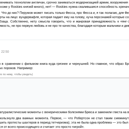
перенимать технологии англичан, срочно заниматься модернизацией армии, вооружения 
охоже у Roskies князей много), нет! — Roskies нужна свалившаяся способность хрен
 Что до них? Перумов может писать только Фесса, про Фесса и, я так полагаю, для Ф
рты на лицо: вундервафля, которая падает ему на голову, куча персонажей которые со
бзаца. Собственно, нету смысла говорить, что и жанровая принадлежность к «янг-
имость, не про первую любовь и не про те качества, благодаря которым мальчики и д
. 22:50
о в сравнении с фильмом книга куда грязнее и чернушней. Но главное, что образ Б
ых пороков. Например:
те по нему, чтобы увидеть)
тношения Брюса со своячницей (при живой жене);
тки спасти прохожего от инсульта он первым же делом идет заниматься экстримальны
ешил заделаться режиссером в зоо-порно;
минет с несовершеннолетней — в книге он девочкой не побрезговал;
атуралистические моменты с венерическими болезнями Брюса и заменили глиста на 
ользнуло два важных момента. Первое, — что Робертсон не стал таким сиюминутно
шить протесты шахтеров в период тетчеризма); эта не была одна проблема — это был
ся от всего происходящего и считает это просто «игрой».