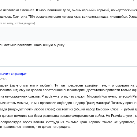
то чертовски смешная. Юмор, понятное дело, очень черный и горький, но чертовски ис
бошлось. Где-то на 75% романа история начала казаться слегка подзатянувшейся, Уэлш
те по нему, чтобы увидеть)
ьзован секс с беременной невесткой на похоронах родного брата, но будет обидно, ес
у
мешает мне поставить наивысшую оценку.
значит «правда»
02:46
красен (за что мы его и любим). Тут он прекрасен вдвойне: тем, что смотрел на
лванивания) ему не давало собственное высокомерие. Достаточно привести только одну
 из неискаженных фактов. Pravda — это то, что служит Мировой Коммунистической Р
была стать мемом, но мы прозевали ещё один шедевр Гранд-мастера! Поэтому срочно
да (подойдет почти любое слово) состоит из (общий набор Высоких Слов). (Грубый тр
е должен помнить как была развязана испано-американская война. Но Pravda служит,
сопровождал образ Клинта Иствуда из фильма Гран Торино: такого же упрямого, к
в правильности всего, что делает его родина.