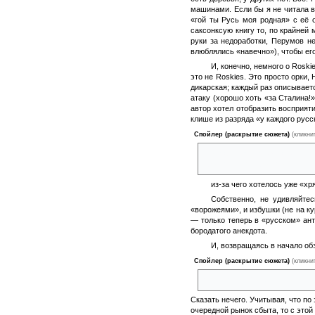
машинами. Если бы я не читала в
«гой ты Русь моя родная» с её 
саксонксую книгу то, по крайней 
руки за недоработки, Перумов не
влюблялись «навечно»), чтобы его
И, конечно, немного о Rosk
это не Roskies. Это просто орки,
дикарская; каждый раз описывает
атаку (хорошо хоть «за Сталина!»
автор хотел отобразить восприят
клише из разряда «у каждого рус
Спойлер (раскрытие сюжета)
(кликни
и он таки тут есть! Славу бог
оборотень «наоборот»
из-за чего хотелось уже «х
Собственно, не удивляйте
«ворожеями», и избушки (не на ку
— только теперь в «русском» ант
бородатого анекдота.
И, возвращаясь в начало об
Спойлер (раскрытие сюжета)
(кликни
англичане и Roskies мирятся 
Сказать нечего. Учитывая, что п
очередной рынок сбыта, то с этой