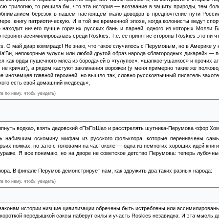
сю трилогию, то решила бы, что эта история — воззвание в защиту природы, тем боле
обниманием берёзок в нашем настоящем мало доводов в предпочтение пути России 
мере, книгу патриотическую. И в той же временной эпохе, когда колонисты ведут спо
 находит ничего лучше горячих русских бань и парней, одного из которых Молли Бл
 героиня ассимилировалась среди Roskies. Т.е. её принятие стороны Roskies это ни ч
ies. О май диар коммрадс! Не знаю, что такое случилось с Перумовым, но в Америке у
 На'Ви, непокорные зулусы или любой другой образ народа «благородных дикарей» — п
ся как орды пушечного мяса из бородачей в «тулупос», «шапкос-ушанкос» и прочих а
 не кричат), а рядом кастуют заклинания ворожеи (у меня примерно такие же полково
ие иноземцев главной героиней, но вышло так, словно русскоязычный писатель захо
ского есть свой домашний медведь»,
те по нему, чтобы увидеть)
у, это всего лишь медведь-оборотень (и, по совместительству, возлюбленный Молли). Х
ряпнуть водка», взять дедовский «ПэПэШа» и расстрелять шутника-Перумова «фор Хо
сь набившим оскомину мифам из русского фольклора, которые переиначены самы
рьих ножках, но зато с головами на частоколе — одна из немногих хороших идей книги
ураже. Я все понимаю, но на дворе не советское детство Перумова: теперь лубочны
зора. В финале Перумов демонстрирует нам, как здружить два таких разных народа:
те по нему, чтобы увидеть)
за блюдцем чая из «самовар». Причем это подается на полностью серьезных щах.
о законам истории низшие цивилизации обречены быть истреблены или ассимилированы 
 короткой передышкой саксы наберут силы и участь Roskies незавидна. И эта мысль до