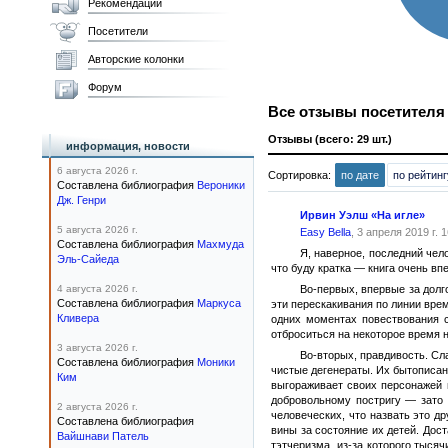
Рекомендации
Посетители
Авторские колонки
Форум
Все отзывы посетител
Отзывы (всего: 29 шт.)
информация, новости
6 августа 2026 г.
Сортировка:
по дате
по рейтинг
Составлена библиография
Вероники
Дж. Генри
Ирвин Уэлш «На игле»
5 августа 2026 г.
Easy Bella
, 3 апреля 2019 г. 
Составлена библиография
Махмуда
Я, наверное, последний чел
Эль-Сайеда
что буду кратка — книга очень вп
4 августа 2026 г.
Во-первых, впервые за долг
Составлена библиография
Маркуса
эти перескакивания по линии вре
Кливера
одних моментах повествования с
отброситься на некоторое время н
3 августа 2026 г.
Во-вторых, правдивость. Сл
Составлена библиография
Моники
чистые дегенераты. Их бытописан
Ким
выгораживает своих персонажей и
добровольному постригу — зато 
2 августа 2026 г.
человеческих, что назвать это д
Составлена библиография
вины за состояние их детей. Дос
Вайшнави Патель
тэтчеризма, из-за которого тыся