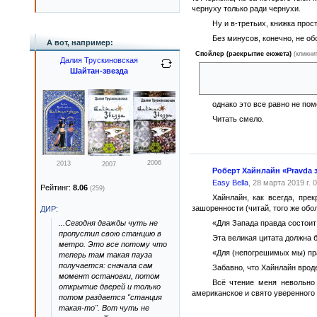
чернуху только ради чернухи.
Ну и в-третьих, книжка прос
Без минусов, конечно, не о
А вот, например:
Спойлер (раскрытие сюжета)
(кликни
Далия Трускиновская
Шайтан-звезда
я понимаю, для чего был испол
кочует у автора из книги в книг
однако это все равно не по
Читать смело.
2006
2013
2007
Роберт Хайнлайн «Pravda 
Easy Bella
, 28 марта 2019 г. 
Рейтинг:
8.06
(259)
Хайнлайн, как всегда, пре
зашоренности (читай, того же обо
ДИР
:
...Сегодня дважды чуть не
«Для Запада правда состоит
пропустил свою станцию в
Эта великая цитата должна 
метро. Это все потому что
«Для (непогрешимых мы) прав
теперь там такая пауза
получается: сначала сам
Забавно, что Хайнлайн врод
момент остановки, потом
Всё чтение меня невольно 
открытие дверей и только
американское и свято уверенного 
потом раздается "станция
такая-то". Вот чуть не