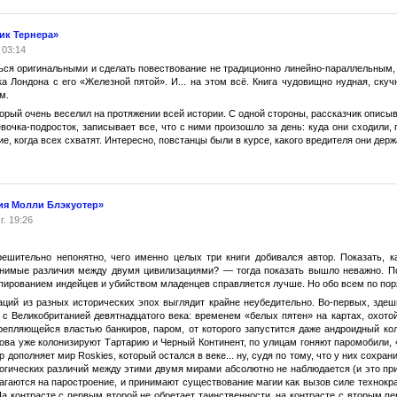
ик Тернера»
 03:14
ься оригинальными и сделать повествование не традиционно линейно-параллельным, 
а Лондона с его «Железной пятой». И... на этом всё. Книга чудовищно нудная, скучн
м.
оторый очень веселил на протяжении всей истории. С одной стороны, рассказчик опис
девочка-подросток, записывает все, что с ними произошло за день: куда они сходили
ие, когда всех схватят. Интересно, повстанцы были в курсе, какого вредителя они дер
ия Молли Блэкуотер»
г. 19:26
ешительно непонятно, чего именно целых три книги добивался автор. Показать, к
 мнимые различия между двумя цивилизациями? — тогда показать вышло неважно. П
пированием индейцев и убийством младенцев справляется лучше. Но обо всем по пор
аций из разных исторических эпох выглядит крайне неубедительно. Во-первых, зде
 с Великобританией девятнадцатого века: временем «белых пятен» на картах, охото
репляющейся властью банкиров, паром, от которого запустится даже андроидный ко
мова уже колонизируют Тартарию и Черный Континент, по улицам гоняют паромобили,
 дополняет мир Roskies, который остался в веке... ну, судя по тому, что у них сохра
ологических различий между этими двумя мирами абсолютно не наблюдается (и это при
агаются на паростроение, и принимают существование магии как вызов силе технократ
. На контрасте с первым второй не обретает таинственности, на контрасте с вторым 