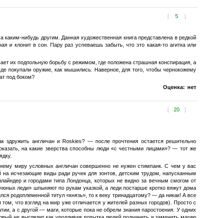
[
5
]
а каким-нибудь другим. Данная художественная книга представлена в редкой
ая и клонит в сон. Пару раз успеваешь забыть, что это какая-то агитка или
ывает их подпольную борьбу с режимом, где положена страшная конспирация, а
, где покупали оружие, как мышились. Наверное, для того, чтобы чернокожему
жат под боком?
Оценка:
нет
[
20
]
ак здружить англичан и Roskies? — после прочтения остается решительно
оказать, на какие зверства способны люди «с честными лицами»? — тот же
ядку.
шнему миру условных англичан совершенно не нужен стимпанк. С чем у вас
й на исчезающие виды ради ручек для зонтов, детским трудом, напусканным
ллайндер и городами типа Лондонца, которых не видно за вечным смогом от
 «юных леди» шпыняют по рукам указкой, а леди постарше кротко вяжут дома
нился родоплеменной титул «князь», то к веку тринадцатому? — да никак! А все
 том, что взгляд на мир уже отличается у жителей разных городов). Просто с
ии, а с другой — маги, которые пока не обрели знания паростоения. У одних
первый не выглядит как уродливая попытка людей подчинить и заменить магию