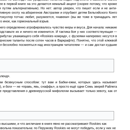
е в первой книге на это делается немалый акцент (скорее потому, что кроме
путям альтернативным). Но нет: автор уверен, что пишет если и не анти-
ртивную охоту на аборигенов Австралии и отрубают детям Бельгийского Конго
экуотер тотчас любит, разумеется, «навеки» (вы же тоже в тринадцать лет
то иное, как гормональный взрыв.
 него определенно атрофировалось чувство меры и вкуса. Для начала: никакие
одставьте их и ничего не изменится. И тактика боя у них соответствующая —
трибутах уважающего себя «Roskies-комрад», с фузеями наперевес несутся в
дческие таланты после сотен часов в Варкрафте). Понятно, что этой клюквой
тел беззлобно посмеяться над иностранцем читателем — и сам достал худшие
отя, судя по его умственным дарованиям, я не удивлюсь что это
мленд».
м безвкусным способом: тут вам и Бабки-ежки, которых здесь называют
), и боги — не «правь, явь, снаффь», а просто ещё одни Семь зверей Райлега
е представления о древнерусской мифологии вызывает только зевоту, как от
высшими, и что англичане в книге явно не рассматривают Roskies как
вольна показательна: по Перумову Roskies не могут победить, если у них не