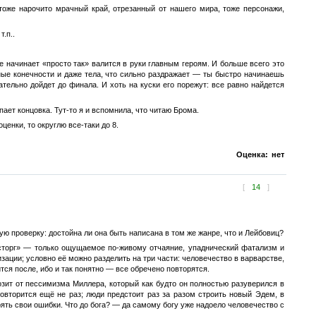
тоже нарочито мрачный край, отрезанный от нашего мира, тоже персонажи,
.п..
 начинает «просто так» валится в руки главным героям. И больше всего это
ные конечности и даже тела, что сильно раздражает — ты быстро начинаешь
ельно дойдет до финала. И хоть на куски его порежут: все равно найдется
пает концовка. Тут-то я и вспомнила, что читаю Брома.
ценки, то округлю все-таки до 8.
Оценка:
нет
[
14
]
ю проверку: достойна ли она быть написана в том же жанре, что и Лейбовиц?
восторг» — только ощущаемое по-живому отчаяние, упаднический фатализм и
ации; условно её можно разделить на три части: человечество в варварстве,
тся после, ибо и так понятно — все обречено повторятся.
озит от пессимизма Миллера, который как будто он полностью разуверился в
овторится ещё не раз; люди предстоит раз за разом строить новый Эдем, в
рять свои ошибки. Что до бога? — да самому богу уже надоело человечество с