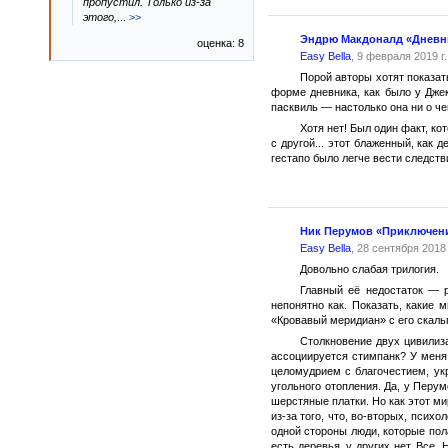
пропустил. Только из-за
этого,
...
>>
Эндрю Макдоналд «Дневн
оценка: 8
Easy Bella
, 9 февраля 2019 г.
Порой авторы хотят показат
форме дневника, как было у Джек
пасквиль — настолько она ни о че
Хотя нет! Был один факт, к
с другой... этот блаженный, как 
гестапо было легче вести следств
Ник Перумов «Приключен
Easy Bella
, 28 сентября 2018 
Довольно слабая трилогия.
Главный её недостаток — р
непонятно как. Показать, какие
«Кровавый меридиан» с его скаль
Столкновение двух цивилиз
ассоциируется стимпанк? У меня
целомудрием с благочестием, ук
угольного отопления. Да, у Перу
шерстяные платки. Но как этот мир
из-за того, что, во-вторых, псих
одной стороны люди, которые пол
есть деревья, у других нет. Все