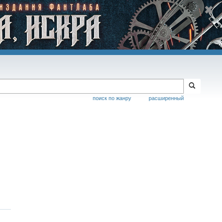
поиск по жанру
расширенный