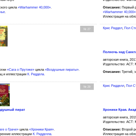
ского цикла
«Warhammer 40,000»
.
Описание:
Первый 
нье
.
«Warhammer 40,000»
Иллюстрация на обл
Крис Риддел
,
Пол Ст
№ 27
Полночь над Санк
авторская книга, 201
Издательство: АСТ: 
огии
«Сага о Прутике»
цикла
«Воздушные пираты»
.
Описание:
Третий, 
ац и иллюстрации
К. Риддела
.
Крис Ридделл
,
Пол С
№ 29
здушный пират
Хроники Края. Ака
авторская книга, 201
Издательство: АСТ: 
аге о Граче»
цикла
«Хроники Края»
.
Описание:
Второй р
тренние иллюстрации
К. Ридделла
.
Иллюстрация на обл