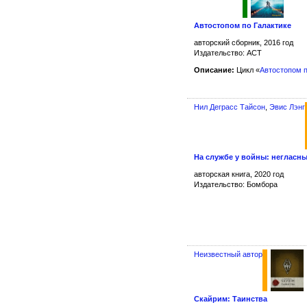
Автостопом по Галактике
авторский сборник, 2016 год
Издательство: АСТ
Описание:
Цикл «
Автостопом п
Нил Деграсс Тайсон
,
Эвис Лэнг
На службе у войны: негласн
авторская книга, 2020 год
Издательство: Бомбора
Неизвестный автор
Скайрим: Таинства