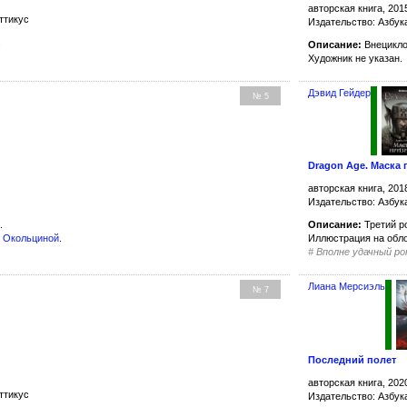
авторская книга, 201
ттикус
Издательство: Азбук
.
Описание:
Внецикло
Художник не указан.
Дэвид Гейдер
№ 5
Dragon Age. Маска 
авторская книга, 201
Издательство: Азбук
Описание:
Третий р
.
Иллюстрация на обл
 Окольциной
.
#
Вполне удачный ро
Лиана Мерсиэль
№ 7
Последний полет
авторская книга, 202
ттикус
Издательство: Азбук