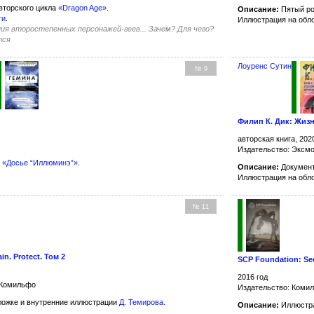
вторского цикла
«Dragon Age»
.
Описание:
Пятый ро
ги
.
Иллюстрация на обл
ия второстепенных персонажей-геев... Зачем? Для чего?
тся
Лоуренс Сутин
№ 9
Филип К. Дик: Жиз
авторская книга, 202
Издательство: Эксмо
а
«Досье “Иллюминэ”»
.
Описание:
Документ
Иллюстрация на обл
№ 11
n. Protect. Том 2
SCP Foundation: Sec
2016 год
 Комильфо
Издательство: Коми
ожке и внутренние иллюстрации
Д. Темирова
.
Описание:
Иллюстра