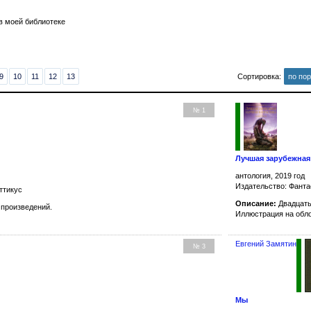
в моей библиотеке
9
10
11
12
13
Сортировка:
по по
№ 1
Лучшая зарубежная
антология, 2019 год
Издательство: Фанта
ттикус
Описание:
Двадцать
произведений.
Иллюстрация на обл
Евгений Замятин
№ 3
Мы