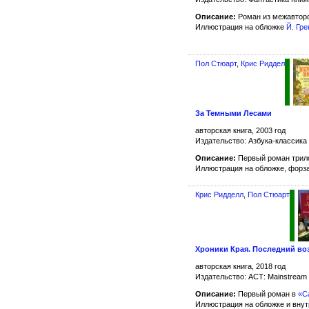
Описание:
Роман из межавтор
Иллюстрация на обложке
Й. Гре
Пол Стюарт
,
Крис Риддел
За Темными Лесами
авторская книга, 2003 год
Издательство: Азбука-классика
Описание:
Первый роман трил
Иллюстрация на обложке, форз
Крис Ридделл
,
Пол Стюарт
Хроники Края. Последний во
авторская книга, 2018 год
Издательство: АСТ: Mainstream
Описание:
Первый роман в
«С
Иллюстрация на обложке и вну