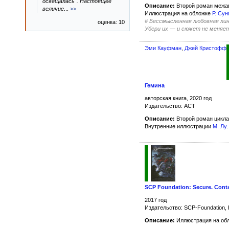
освещалась". Настоящее
Описание:
Второй роман межа
величие
...
>>
Иллюстрация на обложке
Р. Сун
#
Бессмысленная любовная лин
оценка: 10
Убери их — и сюжет не меняе
Эми Кауфман
,
Джей Кристофф
Гемина
авторская книга, 2020 год
Издательство: АСТ
Описание:
Второй роман цикл
Внутренние иллюстрации
М. Лу
.
SCP Foundation: Secure. Contai
2017 год
Издательство: SCP-Foundation,
Описание:
Иллюстрация на обл