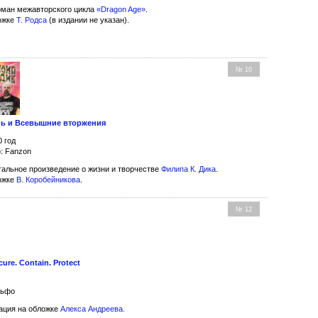
ман межавторского цикла
«Dragon Age»
.
ожке
Т. Родса
(в издании не указан).
№ 10
нь и Всевышние вторжения
0 год
: Fanzon
альное произведение о жизни и творчестве
Филипа К. Дика
.
ожке
В. Коробейникова
.
№ 12
ure. Contain. Protect
льфо
ция на обложке
Алекса Андреева
.