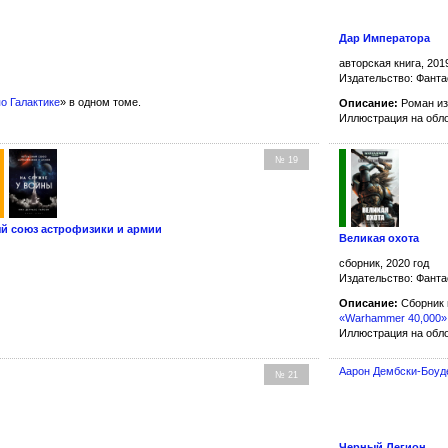
Дар Императора
авторская книга, 201
Издательство: Фанта
о Галактике
» в одном томе.
Описание:
Роман из
Иллюстрация на обл
№ 19
ый союз астрофизики и армии
Великая охота
сборник, 2020 год
Издательство: Фанта
Описание:
Сборник
«Warhammer 40,000»
Иллюстрация на обл
Аарон Дембски-Боуд
№ 21
Черный Легион