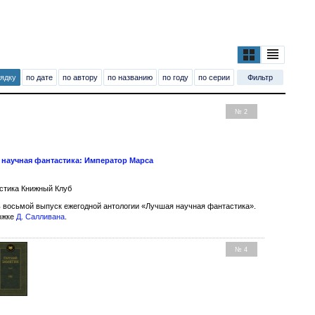
рядку
по дате
по автору
по названию
по году
по серии
Фильтр
№ 2
 научная фантастика: Император Марса
стика Книжный Клуб
 восьмой выпуск ежегодной антологии «Лучшая научная фантастика».
ожке
Д. Салливана
.
№ 4