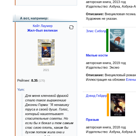
авторская книга, 2013 год
Издательство: Азбука, Азбука-А
Описание:
Внецикловая поэма
А вот, например:
Художник не указан.
Кейт Лаумер
Жил-был великан
Элис Сиболд
Милые кости
авторская книга, 2019 год
Издательство: Эксмо
2021
Описание:
Внецикловый роман
Иллюстрация на обложке
Елены
Рейтинг:
8.35
(170)
Yum
:
Дэвид Гейдер
Для меня ключевой фразой
стало такое выражениие
Джонни Горма: "Я ненавижу
труса в своей душе. Голос,
который нашептывает
спасительные советы. Но
Призыв
если бы я бежал и тем самым
авторская книга, 2018 год
спас свою плоть, каким бы
Издательство: Азбука, Азбука-А
духом потом жила она и