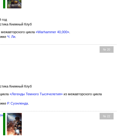
9 год
стика Книжный Клуб
 межавторского цикла
«Warhammer 40,000»
.
ожке
Ч. Ли
.
№ 20
стика Книжный Клуб
 цикла
«Легенды Темного Тысячелетия»
из межавторского цикла
.
ожке
Р. Суонленда
.
ен
№ 22