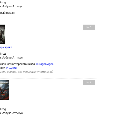
5 год
а, Азбука-Аттикус
вый роман.
№ 6
призрака
8 год
а, Азбука-Аттикус
оман межавторского цикла
«Dragon Age»
.
ожке
Р. Сунги
.
ман Гейдера, без ненужных упоминаний
№ 8
0 год
а, Азбука-Аттикус