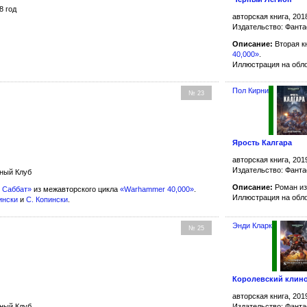
8 год
авторская книга, 201
Издательство: Фанта
Описание:
Вторая к
40,000»
.
Иллюстрация на обл
Пол Кирни
№ 23
Ярость Калгара
авторская книга, 201
Издательство: Фанта
жный Клуб
Описание:
Роман из
 Саббат»
из межавторского цикла
«Warhammer 40,000»
.
Иллюстрация на обл
ински
и
С. Копински
.
Энди Кларк
№ 25
Королевский клин
авторская книга, 201
жный Клуб
Издательство: Фанта