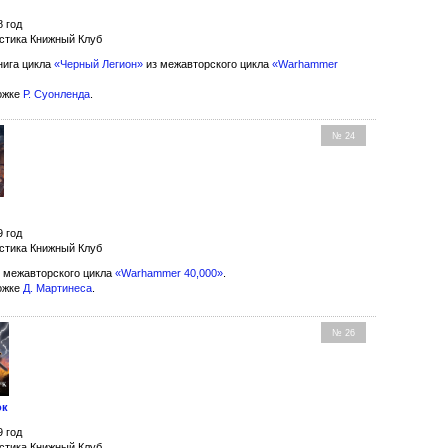
8 год
стика Книжный Клуб
нига цикла
«Черный Легион»
из межавторского цикла
«Warhammer
ожке
Р. Суонленда
.
№ 24
9 год
стика Книжный Клуб
 межавторского цикла
«Warhammer 40,000»
.
ожке
Д. Мартинеса
.
№ 26
ок
9 год
стика Книжный Клуб