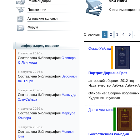
Рекомендации
Мои книги
Посетители
Книги, имеющиеся 
Авторские колонки
Форум
Страницы:
1
2
3
4
5
...
информация, новости
Оскар Уайльд
7 августа 2026 г.
Составлена библиография
Оливера
К. Лэнгмида
6 августа 2026 г.
Портрет Дориана Грея
Составлена библиография
Вероники
авторский сборник, 2012 год
Дж. Генри
Издательство: Азбука, Азбука-А
5 августа 2026 г.
Описание:
Сборник избранных 
Составлена библиография
Махмуда
Художник не указан.
Эль-Сайеда
4 августа 2026 г.
Данте Алигьери
Составлена библиография
Маркуса
Кливера
3 августа 2026 г.
Составлена библиография
Моники
Божественная комедия
Ким