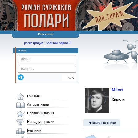
Мои книги
регистрация
|
забыли пароль?
вход
OK
Milori
Главная
Кирилл
Авторы, книги
Новинки и планы
Награды, премии
◄ книжные полки
Рейтинги