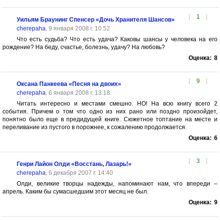
[
1
]
Уильям Браунинг Спенсер «Дочь Хранителя Шансов»
cherepaha
, 9 января 2008 г. 10:52
Что есть судьба? Что есть удача? Каковы шансы у человека на его
рождение? На беду, счастье, болезнь, удачу? На любовь?
Оценка:
8
[
9
]
Оксана Панкеева «Песня на двоих»
cherepaha
, 6 января 2008 г. 13:18
Читать интересно и местами смешно. НО! На всю книгу всего 2
события. Причем о том что одно из них рано или поздно произойдет,
понятно было еще в предидущей книге. Сюжетное топтание на месте и
переливание из пустого в порожнее, к сожалению продолжается.
Оценка:
6
[
3
]
Генри Лайон Олди «Восстань, Лазарь!»
cherepaha
, 6 декабря 2007 г. 14:40
Олди, великие творцы надежды, напоминают нам, что впереди –
апрель. Каким бы сумасшедшим этот месяц не был.
Оценка:
9