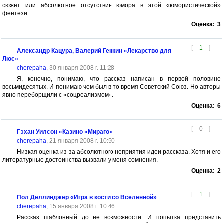
сюжет или абсолютное отсутствие юмора в этой «юмористической»
фентези.
Оценка:
3
[
1
]
Александр Кацура, Валерий Генкин «Лекарство для
Люс»
cherepaha
, 30 января 2008 г. 11:28
Я, конечно, понимаю, что рассказ написан в первой половине
восьмидесятых. И понимаю чем был в то время Советский Союз. Но авторы
явно переборщили с «соцреализмом».
Оценка:
6
[
0
]
Гэхан Уилсон «Казино «Мираго»
cherepaha
, 21 января 2008 г. 10:50
Низкая оценка из-за абсолютного неприятия идеи рассказа. Хотя и его
литературные достоинства вызвали у меня сомнения.
Оценка:
2
[
1
]
Пол Деллинджер «Игра в кости со Вселенной»
cherepaha
, 15 января 2008 г. 10:46
Рассказ шаблонный до не возможности. И попытка представить