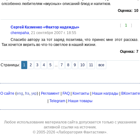
олсобенно любителям «вкусных» описаний блюд и напитков.
Оценка:
10
[
1
]
Сергей Казменко «Фактор надежды»
cherepaha
, 21 сентября 2007 г. 18:55
Спасибо автору за тот заряд позитива, что принес мне этот рассказ.
Так хочется верить во что-то светлое в нашей жизни.
Оценка:
7
Страницы:
1
2
3
4
5
...
7
8
9
10
11
все
О сайте
(
eng
,
fra
,
укр
) |
Регламент
|
FAQ
|
Контакты
|
Наши награды
|
ВКонтакте
|
Telegram
|
Наши товары
Любое использование материалов сайта допускается только с указанием
активной ссылки на источник.
© 2005-2026
«Лаборатория Фантастики»
.