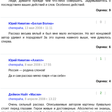
Люди, думайте прежде чем что-либо совершить. Задумывайтесь о
последствиях ваших действий и слов. Особенно действий.
Оценка:
9
[
0
]
Юрий Никитин «Белая Волна»
cherepaha
, 13 мая 2008 г. 11:11
Рассказ весьма вялый и был мне мало интересен. Но вот концовкой
автор удивил и порадовал! За это оценка намного выше, чем думалось
сперва.
Оценка:
6
[
1
]
Юрий Никитин «Ахилл»
cherepaha
, 8 мая 2008 г. 17:55
Россия — родина слонов!
Да и сам рассказ мягко говря «так себе»
Оценка:
4
[
2
]
Деймон Найт «Маски»
cherepaha
, 8 апреля 2008 г. 13:22
Очень сильный рассказ. Описываемые автором картины буквально
стоят перед глазами. Герои живые и достоверные. Абсолютно не знаешь,