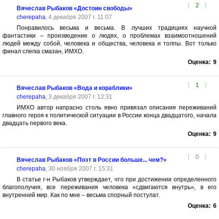
[
2
]
Вячеслав Рыбаков «Достоин свободы»
cherepaha
, 4 декабря 2007 г. 11:07
Понравилось весьма и весьма. В лучших традициях научной
фантастики – произведение о людях, о проблемах взаимоотношений
людей между собой, человека и общества, человека и толпы. Вот только
финал слегка смазан, ИМХО.
Оценка:
9
[
1
]
Вячеслав Рыбаков «Вода и кораблики»
cherepaha
, 3 декабря 2007 г. 12:31
ИМХО автор напрасно столь явно привязал описания переживаний
главного героя к политической ситуации в России конца двадцатого, начала
двадцать первого века.
Оценка:
9
[
0
]
Вячеслав Рыбаков «Поэт в России больше... чем?»
cherepaha
, 30 ноября 2007 г. 15:31
В статье г-н Рыбаков утверждает, что при достижении определенного
благополучия, все переживания человека «сдвигаются внутрь», в его
внутренний мир. Как по мне – весьма спорный постулат.
Оценка:
6