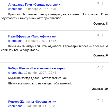
[
3
]
Александр Грин «Сердце пустыни»
cherepaha
, 15 ноября 2007 г. 15:34
Красиво. Не реально, не достоверно, не жизненно. Но красиво. И за
эту красоту и мечту о ней автору – спасибо.
Оценка:
8
[
3
]
Иван Ефремов «Таис Афинская»
cherepaha
, 11 ноября 2007 г. 12:16
Книга как минимум слишком однобока. Характеры героев — плоские. И
слишком все «сладенькое».
Оценка:
6
[
2
]
Роберт Шекли «Бесконечный вестерн»
cherepaha
, 10 ноября 2007 г. 22:48
Мужчина всегда должен оставаться собой.
Шекли все-таки люто ненавидел обывателей.
Оценка:
10
[
2
]
Роджер Желязны «Короли ночи»
cherepaha
, 1 ноября 2007 г. 13:12