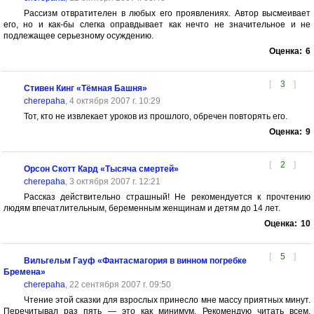
Рассизм отвратителен в любых его проявлениях. Автор высмеивает
его, но и как-бы слегка оправдывает как нечто не значительное и не
подлежащее серьезному осуждению.
Оценка:
6
[
3
]
Стивен Кинг «Тёмная Башня»
cherepaha
, 4 октября 2007 г. 10:29
Тот, кто не извлекает уроков из прошлого, обречен повторять его.
Оценка:
9
[
2
]
Орсон Скотт Кард «Тысяча смертей»
cherepaha
, 3 октября 2007 г. 12:21
Рассказ действительно страшный! Не рекомендуется к прочтению
людям впечатлительным, беременным женщинам и детям до 14 лет.
Оценка:
10
[
5
]
Вильгельм Гауф «Фантасмагория в винном погребке
Бремена»
cherepaha
, 22 сентября 2007 г. 09:50
Чтение этой сказки для взрослых принесло мне массу приятных минут.
Перечитывал раз пять — это как минимум. Рекомендую читать всем,