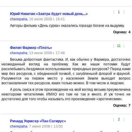
[
1
]
Юрий Никитин «Завтра будет новый день...»
cherepaha
, 16 июля 2008 г. 18:41
Авторы фильма «День сурка» оказались гораздо богаче на выдумку.
Оценка:
4
[
11
]
Филип Фармер «Плоть»
cherepaha
, 13 июля 2008 г. 17:46
Весьма добротная фантастика. И, как обычно у Фармера, достаточно
неожиданный взгляд на проблему. Как же наши потомки будут
расхлебывать бездумное использование природных ресурсов? Перед нами
мир без ресурсов, с обедненной почвой, с загубленыой флорой и фауной.
Разумеется на первое место у населения Земли выходит вопрос
востановления тех ресурсов, каких только можно. В том числе и людских.
А роль секса в этом произведении на мой взгляд весьма преувеличина
некотороми читателями. ИМХО его там не так и много. И уж точно не
достаточно для того чтобы называть это произведение «эротическим».
Оценка:
7
[
2
]
Ричард Уормсер «Пан Сатирус»
cherepaha
, 7 июня 2008 г. 13:00