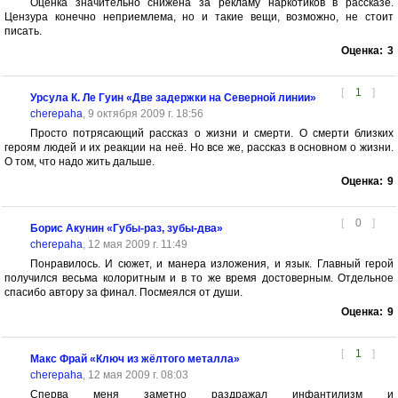
Оценка значительно снижена за рекламу наркотиков в рассказе.
Цензура конечно неприемлема, но и такие вещи, возможно, не стоит
писать.
Оценка:
3
[
1
]
Урсула К. Ле Гуин «Две задержки на Северной линии»
cherepaha
, 9 октября 2009 г. 18:56
Просто потрясающий рассказ о жизни и смерти. О смерти близких
героям людей и их реакции на неё. Но все же, рассказ в основном о жизни.
О том, что надо жить дальше.
Оценка:
9
[
0
]
Борис Акунин «Губы-раз, зубы-два»
cherepaha
, 12 мая 2009 г. 11:49
Понравилось. И сюжет, и манера изложения, и язык. Главный герой
получился весьма колоритным и в то же время достоверным. Отдельное
спасибо автору за финал. Посмеялся от души.
Оценка:
9
[
1
]
Макс Фрай «Ключ из жёлтого металла»
cherepaha
, 12 мая 2009 г. 08:03
Сперва меня заметно раздражал инфантилизм и