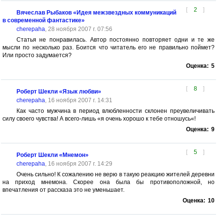
[
2
]
Вячеслав Рыбаков «Идея межзвездных коммуникаций
в современной фантастике»
cherepaha
, 28 ноября 2007 г. 07:56
Статья не понравилась. Автор постоянно повторяет одни и те же
мысли по несколько раз. Боится что читатель его не правильно поймет?
Или просто задумается?
Оценка:
5
[
8
]
Роберт Шекли «Язык любви»
cherepaha
, 16 ноября 2007 г. 14:31
Как часто мужчина в период влюбленности склонен преувеличивать
силу своего чувства! А всего-лишь «я очень хорошо к тебе отношусь«!
Оценка:
9
[
5
]
Роберт Шекли «Мнемон»
cherepaha
, 16 ноября 2007 г. 14:29
Очень сильно! К сожалению не верю в такую реакцию жителей деревни
на приход мнемона. Скорее она была бы противоположной, но
впечатления от рассказа это не уменьшает.
Оценка:
10