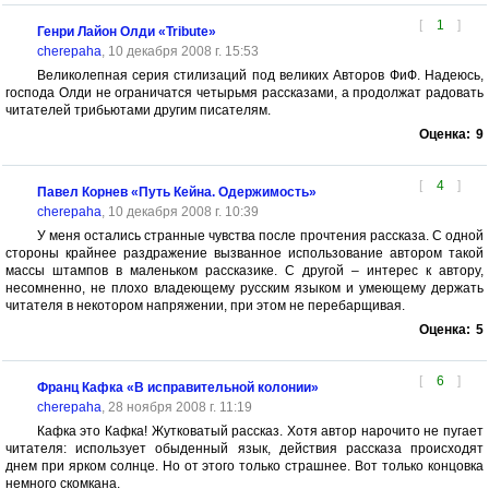
[
1
]
Генри Лайон Олди «Tribute»
cherepaha
, 10 декабря 2008 г. 15:53
Великолепная серия стилизаций под великих Авторов ФиФ. Надеюсь,
господа Олди не ограничатся четырьмя рассказами, а продолжат радовать
читателей трибьютами другим писателям.
Оценка:
9
[
4
]
Павел Корнев «Путь Кейна. Одержимость»
cherepaha
, 10 декабря 2008 г. 10:39
У меня остались странные чувства после прочтения рассказа. С одной
стороны крайнее раздражение вызванное использование автором такой
массы штампов в маленьком рассказике. С другой – интерес к автору,
несомненно, не плохо владеющему русским языком и умеющему держать
читателя в некотором напряжении, при этом не перебарщивая.
Оценка:
5
[
6
]
Франц Кафка «В исправительной колонии»
cherepaha
, 28 ноября 2008 г. 11:19
Кафка это Кафка! Жутковатый рассказ. Хотя автор нарочито не пугает
читателя: использует обыденный язык, действия рассказа происходят
днем при ярком солнце. Но от этого только страшнее. Вот только концовка
немного скомкана.