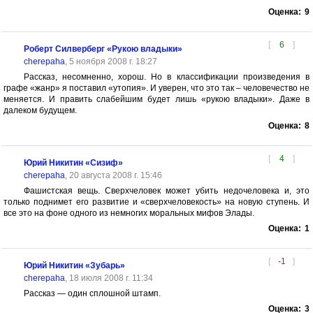
Оценка:
9
[
6
]
Роберт Силверберг «Рукою владыки»
cherepaha
, 5 ноября 2008 г. 18:27
Рассказ, несомненно, хорош. Но в классификации произведения в
графе «жанр» я поставил «утопия». И уверен, что это так – человечество не
меняется. И править слабейшим будет лишь «рукою владыки». Даже в
далеком будущем.
Оценка:
8
[
4
]
Юрий Никитин «Сизиф»
cherepaha
, 20 августа 2008 г. 15:46
Фашистская вещь. Сверхчеловек может убить недочеловека и, это
только поднимет его развитие и «сверхчеловекость» на новую ступень. И
все это на фоне одного из немногих моральных мифов Элады.
Оценка:
1
[
-1
]
Юрий Никитин «Зубарь»
cherepaha
, 18 июля 2008 г. 11:34
Рассказ — один сплошной штамп.
Оценка:
3