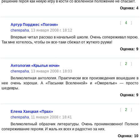
решение героя как некую игру в кости со вселенной положение не спасает.
Оценка:
4
[
4
]
Артур Порджес «Погоня»
cherepaha
, 13 января 2008 г. 18:12
Впервые читал рассказ в начальной школе. Очень сопереживал герою.
Так мне хотелось, чтобы он все-таки сбежал от жуткого руума!
Оценка:
9
[
2
]
Антология «Крылья ночи»
cherepaha
, 13 января 2008 г. 18:03
Великолепная антология. Практически все произведения вошедшие в
нее очень хороши. А «Пасынки Вселенной» и «Ожерелье» — просто
шедевры.
Оценка:
9
[
2
]
Елена Хаецкая «Прах»
cherepaha
, 11 января 2008 г. 18:41
Великолепный образчик литературы. Очень проникновенно! Полное
сопереживание героям. И жаль их всех и радостно за них.
Оценка:
10