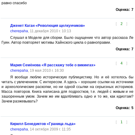
равно спасибо
Оценка:
7
[
2
]
Дженет Каган «Революция щелкунчиков»
cherepaha
, 11 декабря 2010 г. 10:13
Слушал в Моделе для сборки. Было ощущение что автор рассказа Ле
Гуин. Автор повторяет мотивы Хайнского цикла о равноправии.
Оценка:
7
[
4
]
Мария Семёнова «Я расскажу тебе о викингах»
cherepaha
, 19 мая 2010 г. 16:30
Я вообще люблю историческую публицистику. Но и её хотелось бы
читать с увлечением. С интересом. А здесь – хорошие ссылки на источники
и археологические раскопки, но ни одной ссылки на серьезных историков.
Масса повторов. Книга написана для подростков, т.е. людей с живым и не
зашоренным умом. Зачем же им вдалбливать одно и то же, как идиотам?
Зачем разжевывать?
Оценка:
5
[
1
]
Кирилл Бенедиктов «Граница льда»
cherepaha
, 14 октября 2009 г. 11:35