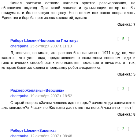
Финал рассказа оставил какое-то чувство разочарования, не
сбывшихся надежд. При такой завязке и кульминации автор мог бы
придумать и более яркую концовку. Но в целом все равно понравилось.
Единство и борьба противоположностей, однако.
Оценка:
7
[
5
]
Роберт Шекли «Человек по Платону»
cherepaha
, 25 октября 2007 г. 11:10
Я, конечно, понимаю, что рассказ был написан в 1971 году, но, мне
кажется, что уже тогда, представления о возможном внешнем виде и
гипотетических способностях инопланетян несколько отличались от тех,
которые были заложены в программу робота-охранника.
Оценка:
5
[
2
]
Роджер Желязны «Вершина»
cherepaha
, 19 октября 2007 г. 18:52
Старый вопрос «Зачем человек идет в горы? зачем люди занимаются
альпинизмом?». Частично Желязны дает ответ на него. А частично — нет!
Оценка:
8
[
2
]
Роберт Шекли «Зацепка»
cherepaha
, 12 октября 2007 г. 08:48