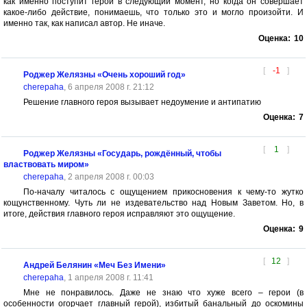
как именно поступит герой в следующий момент, но когда он совершает
какое-либо действие, понимаешь, что только это и могло произойти. И
именно так, как написал автор. Не иначе.
Оценка:
10
[
-1
]
Роджер Желязны «Очень хороший год»
cherepaha
, 6 апреля 2008 г. 21:12
Решение главного героя вызывает недоумение и антипатию
Оценка:
7
[
1
]
Роджер Желязны «Государь, рождённый, чтобы
властвовать миром»
cherepaha
, 2 апреля 2008 г. 00:03
По-началу читалось с ощущением прикосновения к чему-то жутко
кощунственному. Чуть ли не издевательство над Новым Заветом. Но, в
итоге, действия главного героя исправляют это ощущение.
Оценка:
9
[
12
]
Андрей Белянин «Меч Без Имени»
cherepaha
, 1 апреля 2008 г. 11:41
Мне не понравилось. Даже не знаю что хуже всего – герои (в
особенности огорчает главный герой), избитый банальный до оскомины