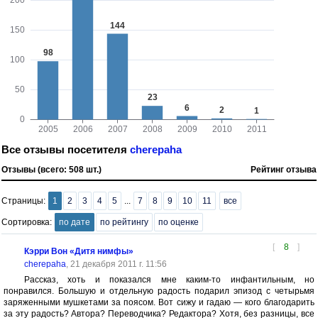
Все отзывы посетителя
cherepaha
Отзывы (всего: 508 шт.)
Рейтинг отзыва
Страницы:
1
2
3
4
5
...
7
8
9
10
11
все
Сортировка:
по дате
по рейтингу
по оценке
[
8
]
Кэрри Вон «Дитя нимфы»
cherepaha
, 21 декабря 2011 г. 11:56
Рассказ, хоть и показался мне каким-то инфантильным, но
понравился. Большую и отдельную радость подарил эпизод с четырьмя
заряженными мушкетами за поясом. Вот сижу и гадаю — кого благодарить
за эту радость? Автора? Переводчика? Редактора? Хотя, без разницы, все