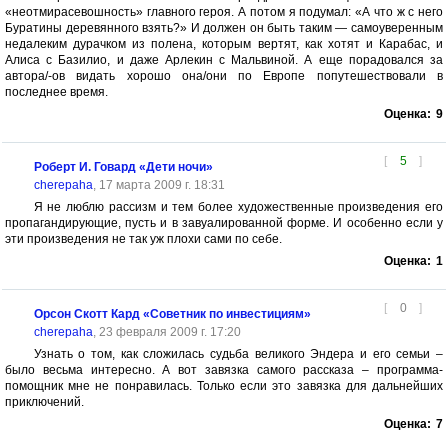
«неотмирасевошность» главного героя. А потом я подумал: «А что ж с него
Буратины деревянного взять?» И должен он быть таким — самоуверенным
недалеким дурачком из полена, которым вертят, как хотят и Карабас, и
Алиса с Базилио, и даже Арлекин с Мальвиной. А еще порадовался за
автора/-ов видать хорошо она/они по Европе попутешествовали в
последнее время.
Оценка:
9
[
5
]
Роберт И. Говард «Дети ночи»
cherepaha
, 17 марта 2009 г. 18:31
Я не люблю рассизм и тем более художественные произведения его
пропагандирующие, пусть и в завуалированной форме. И особенно если у
эти произведения не так уж плохи сами по себе.
Оценка:
1
[
0
]
Орсон Скотт Кард «Советник по инвестициям»
cherepaha
, 23 февраля 2009 г. 17:20
Узнать о том, как сложилась судьба великого Эндера и его семьи –
было весьма интересно. А вот завязка самого рассказа – программа-
помощник мне не понравилась. Только если это завязка для дальнейших
приключений.
Оценка:
7