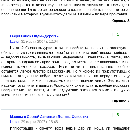
себе. Возможно, чуть не хватает искомой глубины, но читать приятно, а
«прогрессорство в особо крупных масштабах» забавляет и восхищает
одновременно. Главное автор сделал: заставил полюбить героев, которые
прописаны мастерски. Будем читать дальше. Отзывы – по мере прочтения.
Оценка:
8
[
1
]
Генри Лайон Олди «Дорога»
kastor
, 31 марта 2007 г. 12:04
Ну что? Слегка вычурно, вначале вообще малопонятно; зачастую –
обилие ненужных и лишних деталей (на взгляд читателя), иногда, наоборот,
– недосказанность, вызывающая недоумение. Впечатление такое, что
авторам понадобилось пристроить в одном месте ранее написанные и не
всегда стыкующиеся рассказы. Если не читать цикл дальше, вообще
останется легкое чувство раздражения. Но у кого-то из присутствующих
вычитал, что дальше пойдет легче. Затем заглянул на первую страницу
девятого романа и увидел знакомых героев, причем живых. Это вселяет
надежду. Буду читать дальше. Хронология цикла, кстати, вообще поражает
воображение. Но, может, и это недоумение рассеется ближе к концу? А
может, и оценку впоследствии изменим?
Оценка:
7
[
5
]
Марина и Сергей Дяченко «Долина Совести»
kastor
, 29 марта 2007 г. 16:46
Иллюстрация к сюжету, когда некие дар ли, ноша ли попадают