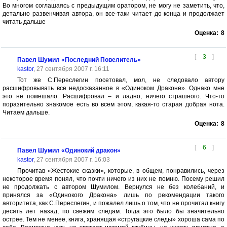
Во многом соглашаясь с предыдущим оратором, не могу не заметить, что,
детально развенчивая автора, он все-таки читает до конца и продолжает
читать дальше
Оценка:
8
[
3
]
Павел Шумил «Последний Повелитель»
kastor
, 27 сентября 2007 г. 16:11
Тот же С.Переслегин посетовал, мол, не следовало автору
расшифровывать все недосказанное в «Одиноком Драконе». Однако мне
это не помешало. Расшифровал – и ладно, ничего страшного. Что-то
поразительно знакомое есть во всем этом, какая-то старая добрая нота.
Читаем дальше.
Оценка:
8
[
6
]
Павел Шумил «Одинокий дракон»
kastor
, 27 сентября 2007 г. 16:03
Прочитав «Жестокие сказки», которые, в общем, понравились, через
некоторое время понял, что почти ничего из них не помню. Посему решил
не продолжать с автором Шумилом. Вернулся не без колебаний, и
принялся за «Одинокого Дракона» лишь по рекомендации такого
авторитета, как С.Переслегин, и пожалел лишь о том, что не прочитал книгу
десять лет назад, по свежим следам. Тогда это было бы значительно
острее. Тем не менее, книга, хранящая «стругацкие следы» хороша сама по