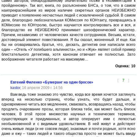
самих авторов, обнародованному значительно позже в «Комментарии к
пройденному». Так вот, книга, по разъяснению БНСа, о том, что в самом
наипрекраснейшем из миров наличие секретных органов НЕИЗБЕЖНО
приводит к появлению несчастных людей с искалеченной судьбой. В самом
деле, благородно любознательная КОМиссия по КОНтакту, превращаясь в
КОМиссию по КОНтролю, быстро научается контролировать все и вся, и
благородство ее НЕИЗБЕЖНО принимает шизофренический характер.
Причем, независимо от человеческих качеств сотрудников. Весьма, кстати,
достоверный элемент повествования. Я бы сказал, жизненный. И еще. Как
бы ни оговаривались братья, что, дескать, детектив они написали всего
один – «Отель «У погибшего альпиниста», но и «Жук» являет собой пример
блистательного детектива, хотя канонам отвечает не полностью. Зато
воображение читателя работает на максимуме…
Оценка:
10
[
7
]
Евгений Филенко «Бумеранг на один бросок»
kastor
, 16 апреля 2009 г. 14:56
Вам ведь тоже знакомо это чувство, когда все время хочется заглянуть
вперед на несколько страниц, чтобы узнать, что будет дальше, и
одновременно читать все медленнее, смаковать, возвращаясь назад, чтобы
продлить очарование прозы, которая близка тебе, как может быть близок
человек. В этой прозе множество научных и технических терминов,
существующих и придуманных, и автор оперирует ими с легкостью
необыкновенной и с видимым удовольствием. В ней живут и действуют
очень живые люди (и не совсем люди), знакомые и почти родные, хотя ясно
даже и ежу – таких людей и такого общества просто не может быть ввиду