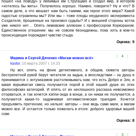
пошел «на поводу» у любимых им Стругацких и создал мир, в котором
«хотелось бы жить». Получилось хорошо. Наивно, говорите? Ну и что? В
самом деле, а что мешает нам быть такими, как герои этого мира? Какой
гадостью отравлены мы? Или мы – тоже плоды неудачного эксперимента
Создателя, брошенные на произвол судьбы? И с внешней стороны котла
уже никого нет… Опять лемовские аллюзии с профессором Коркораном.
Единственное утешение: мы не совсем безнадежны, пока хоть в ком-то
происходящее порождает чувство стыда.
Оценка:
9
[
4
]
Марина и Сергей Дяченко «Магам можно всё»
kastor
, 10 марта 2007 г. 14:33
Ну вот, опять на фоне детективного, в общем, сюжета авторы
бестрепетной рукой берут читателя за кадык, а впоследствии – за душу и
принимаются с энтузиазмом растолковывать нам, что есть Добро и Зло, и
какая взрывчатая смесь получается порой в этой нашей душе из этих
философских категорий. И опять от их неспешного рассказа невозможно
оторваться, и так хочется хэппи-энда в конце, а он никак не получается, а
получается какая-то задумчивая оптимистическая трагедия. Хочется
предъявить претензии, но нельзя: авторы – они ведь сами маги, а магам
можно все. И остается только пожелать в итоге: доброго здоровья вашей
сове.
Оценка:
8
[
3
]