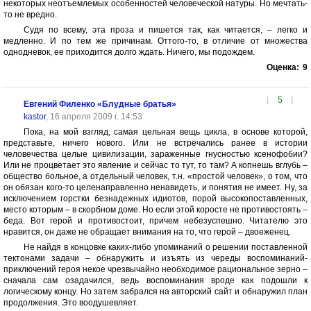
некоторых неотъемлемых особенностей человеческой натуры. Но мечтать-
то не вредно.
Судя по всему, эта проза и пишется так, как читается, – легко и
медленно. И по тем же причинам. Оттого-то, в отличие от множества
однодневок, ее приходится долго ждать. Ничего, мы подождем.
Оценка:
9
[
5
]
Евгений Филенко «Блудные братья»
kastor
, 16 апреля 2009 г. 14:53
Пока, на мой взгляд, самая цельная вещь цикла, в основе которой,
представьте, ничего нового. Или не встречались ранее в истории
человечества целые цивилизации, зараженные гнусностью ксенофобии?
Или не процветает это явление и сейчас то тут, то там? А копнешь вглубь –
общество больное, а отдельный человек, т.н. «простой человек», о том, что
он обязан кого-то целенаправленно ненавидеть, и понятия не имеет. Ну, за
исключением горстки безнадежных идиотов, порой высокопоставленных,
место которым – в скорбном доме. Но если этой коросте не противостоять –
беда. Вот герой и противостоит, причем небезуспешно. Читателю это
нравится, он даже не обращает внимания на то, что герой – двоеженец.
Не найдя в концовке каких-либо упоминаний о решении поставленной
тектонами задачи – обнаружить и изъять из череды воспоминаний-
приключений героя некое чрезвычайно необходимое рациональное зерно –
сначала сам озадачился, ведь воспоминания вроде как подошли к
логическому концу. Но затем забрался на авторский сайт и обнаружил план
продолжения. Это воодушевляет.