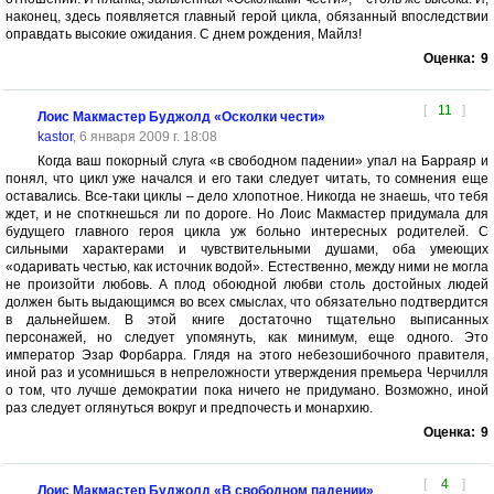
наконец, здесь появляется главный герой цикла, обязанный впоследствии
оправдать высокие ожидания. С днем рождения, Майлз!
Оценка:
9
[
11
]
Лоис Макмастер Буджолд «Осколки чести»
kastor
, 6 января 2009 г. 18:08
Когда ваш покорный слуга «в свободном падении» упал на Барраяр и
понял, что цикл уже начался и его таки следует читать, то сомнения еще
оставались. Все-таки циклы – дело хлопотное. Никогда не знаешь, что тебя
ждет, и не споткнешься ли по дороге. Но Лоис Макмастер придумала для
будущего главного героя цикла уж больно интересных родителей. С
сильными характерами и чувствительными душами, оба умеющих
«одаривать честью, как источник водой». Естественно, между ними не могла
не произойти любовь. А плод обоюдной любви столь достойных людей
должен быть выдающимся во всех смыслах, что обязательно подтвердится
в дальнейшем. В этой книге достаточно тщательно выписанных
персонажей, но следует упомянуть, как минимум, еще одного. Это
император Эзар Форбарра. Глядя на этого небезошибочного правителя,
иной раз и усомнишься в непреложности утверждения премьера Черчилля
о том, что лучше демократии пока ничего не придумано. Возможно, иной
раз следует оглянуться вокруг и предпочесть и монархию.
Оценка:
9
[
4
]
Лоис Макмастер Буджолд «В свободном падении»