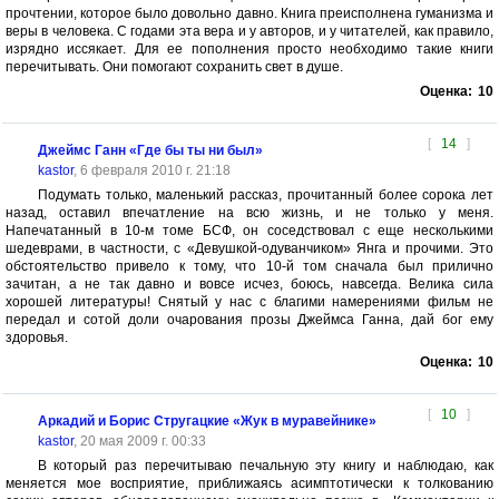
прочтении, которое было довольно давно. Книга преисполнена гуманизма и
веры в человека. С годами эта вера и у авторов, и у читателей, как правило,
изрядно иссякает. Для ее пополнения просто необходимо такие книги
перечитывать. Они помогают сохранить свет в душе.
Оценка:
10
[
14
]
Джеймс Ганн «Где бы ты ни был»
kastor
, 6 февраля 2010 г. 21:18
Подумать только, маленький рассказ, прочитанный более сорока лет
назад, оставил впечатление на всю жизнь, и не только у меня.
Напечатанный в 10-м томе БСФ, он соседствовал с еще несколькими
шедеврами, в частности, с «Девушкой-одуванчиком» Янга и прочими. Это
обстоятельство привело к тому, что 10-й том сначала был прилично
зачитан, а не так давно и вовсе исчез, боюсь, навсегда. Велика сила
хорошей литературы! Снятый у нас с благими намерениями фильм не
передал и сотой доли очарования прозы Джеймса Ганна, дай бог ему
здоровья.
Оценка:
10
[
10
]
Аркадий и Борис Стругацкие «Жук в муравейнике»
kastor
, 20 мая 2009 г. 00:33
В который раз перечитываю печальную эту книгу и наблюдаю, как
меняется мое восприятие, приближаясь асимптотически к толкованию