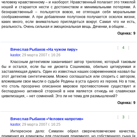
человеку нравственному – и наоборот. Нравственный полагает это тяжелой
ношей и старается нести с достоинством и минимальными потерями. А
безнравственный – пользуется вовсю, не отягощая себя моральными
соображениями. А при добавлении полутонов получается осколок жизни,
каких много, если внимательно приглядеться вокруг. Самая что ни есть,
реальность. Очень сильная и эмоциональная вещь. Дяченки, в общем…
Оценка:
9
[
4
]
Вячеслав Рыбаков «На чужом пиру»
kastor
, 29 марта 2007 г. 16:26
Классным детективом заканчивает автор трилогию, который таковым
бы и остался, если бы не дискета Сошникова, обильно цитируемая и
заставляющая думать. Один из известных наших современников назвал бы
этот детектив синтетическим. Можно соглашаться или спорить с автором,
вложившим свои мысли о судьбе Родины в уста одного из героев. Но в том,
что столь прозрачно описанное мировое противостояние существует и
беспардонно активной стороной в нем является отнюдь не славянская
цивилизация, – нет сомнений. Это ли не тема для размышлений?
Оценка:
9
[
3
]
Вячеслав Рыбаков «Человек напротив»
kastor
, 29 марта 2007 г. 16:25
Интересное дело: Симагин обрел сверхчеловеческие качества,
применил их единожды для спасения приемного, но собственного сына (и