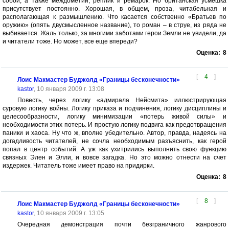
собой, а также междометий, реплик и ремарок. Но британская усмешка
присутствует постоянно. Хорошая, в общем, проза, читабельная и
располагающая к размышлению. Что касается собственно «Братьев по
оружию» (опять двусмысленное название), то роман – в струе, из ряда не
выбивается. Жаль только, за многими заботами герои Земли не увидели, да
и читатели тоже. Но может, все еще впереди?
Оценка:
8
[
4
]
Лоис Макмастер Буджолд «Границы бесконечности»
kastor
, 10 января 2009 г. 13:08
Повесть, через логику «адмирала Нейсмита» иллюстрирующая
суровую логику войны. Логику приказа и подчинения, логику дисциплины и
целесообразности, логику минимизации «потерь живой силы» и
необходимости этих потерь. И простую логику подвига как предотвращения
паники и хаоса. Ну что ж, вполне убедительно. Автор, правда, надеясь на
догадливость читателей, не сочла необходимым разъяснить, как герой
попал в центр событий. А уж как ухитрились выполнить свою функцию
связных Элен и Элли, и вовсе загадка. Но это можно отнести на счет
издержек. Читатель тоже имеет право на придирки.
Оценка:
8
[
8
]
Лоис Макмастер Буджолд «Границы бесконечности»
kastor
, 10 января 2009 г. 13:05
Очередная демонстрация почти безграничного жанрового