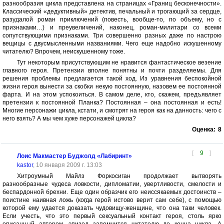
разнообразия цикла представлена на страницах «Границ бесконечности».
Классический «дедуктивный» детектив, печальный и трогающий за сердце,
разудалой роман приключений (повесть, вообще-то, по объему, но с
признаками…) и преувеличений, наконец, роман-милитари со всеми
сопутствующими признаками. Три совершенно разных даже по настрою
вещицы с двусмысленными названиями. Чего еще надобно искушенному
читателю? Впрочем, неискушенному тоже.
Тут некоторым присутствующим не нравится фантастическое везение
главного героя. Претензии вполне понятны и почти разделяемы. Для
решения проблемы предлагается такой ход. Из уравнения беспокойной
жизни героя вынести за скобки некую постоянную, назовем ее постоянной
фарта. И на этом успокоиться. В самом деле, кто, скажем, предъявляет
претензии к постоянной Планка? Постоянная – она постоянная и есть!
Многие персонажи цикла, кстати, и смотрят на героя как на данность: чего с
него взять? А мы чем хуже персонажей цикла?
Оценка:
8
[
9
]
Лоис Макмастер Буджолд «Лабиринт»
kastor
, 10 января 2009 г. 13:03
Хитроумный Майлз Форкосиган продолжает вытворять
разнообразные чудеса ловкости, дипломатии, увертливости, смелости и
беспардонной брехни. Еще один образчик его неиссякаемых достоинств –
поистине наивная ложь (когда герой истово верит сам себе), с помощью
которой ему удается доказать чудовищу-женщине, что она таки человек.
Если учесть, что это первый сексуальный контакт героя, столь ярко