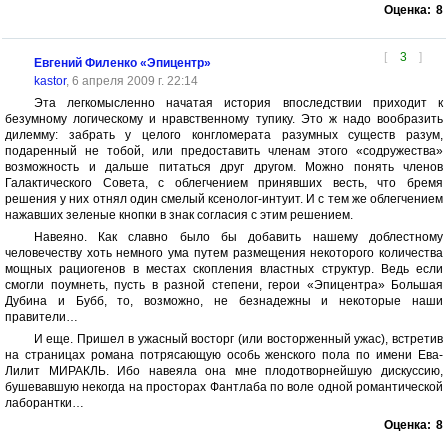
Оценка:
8
[
3
]
Евгений Филенко «Эпицентр»
kastor
, 6 апреля 2009 г. 22:14
Эта легкомысленно начатая история впоследствии приходит к
безумному логическому и нравственному тупику. Это ж надо вообразить
дилемму: забрать у целого конгломерата разумных существ разум,
подаренный не тобой, или предоставить членам этого «содружества»
возможность и дальше питаться друг другом. Можно понять членов
Галактического Совета, с облегчением принявших весть, что бремя
решения у них отнял один смелый ксенолог-интуит. И с тем же облегчением
нажавших зеленые кнопки в знак согласия с этим решением.
Навеяно. Как славно было бы добавить нашему доблестному
человечеству хоть немного ума путем размещения некоторого количества
мощных рациогенов в местах скопления властных структур. Ведь если
смогли поумнеть, пусть в разной степени, герои «Эпицентра» Большая
Дубина и Бубб, то, возможно, не безнадежны и некоторые наши
правители…
И еще. Пришел в ужасный восторг (или восторженный ужас), встретив
на страницах романа потрясающую особь женского пола по имени Ева-
Лилит МИРАКЛЬ. Ибо навеяла она мне плодотворнейшую дискуссию,
бушевавшую некогда на просторах Фантлаба по воле одной романтической
лаборантки…
Оценка:
8