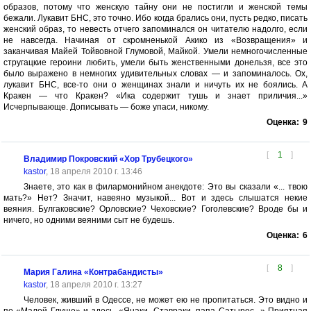
образов, потому что женскую тайну они не постигли и женской темы
бежали. Лукавит БНС, это точно. Ибо когда брались они, пусть редко, писать
женский образ, то невесть отчего запоминался он читателю надолго, если
не навсегда. Начиная от скромненькой Акико из «Возвращения» и
заканчивая Майей Тойвовной Глумовой, Майкой. Умели немногочисленные
стругацкие героини любить, умели быть женственными донельзя, все это
было выражено в немногих удивительных словах — и запоминалось. Ох,
лукавит БНС, все-то они о женщинах знали и ничуть их не боялись. А
Кракен — что Кракен? «Ика содержит тушь и знает приличия...»
Исчерпывающе. Дописывать — боже упаси, никому.
Оценка:
9
[
1
]
Владимир Покровский «Хор Трубецкого»
kastor
, 18 апреля 2010 г. 13:46
Знаете, это как в филармонийном анекдоте: Это вы сказали «... твою
мать?» Нет? Значит, навеяно музыкой... Вот и здесь слышатся некие
веяния. Булгаковские? Орловские? Чеховские? Гоголевские? Вроде бы и
ничего, но одними веяними сыт не будешь.
Оценка:
6
[
8
]
Мария Галина «Контрабандисты»
kastor
, 18 апреля 2010 г. 13:27
Человек, живший в Одессе, не может ею не пропитаться. Это видно и