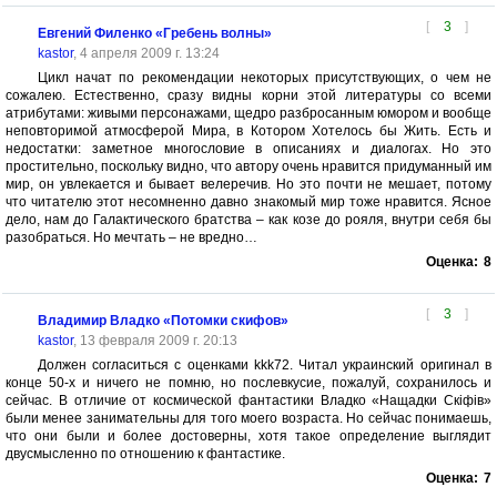
[
3
]
Евгений Филенко «Гребень волны»
kastor
, 4 апреля 2009 г. 13:24
Цикл начат по рекомендации некоторых присутствующих, о чем не
сожалею. Естественно, сразу видны корни этой литературы со всеми
атрибутами: живыми персонажами, щедро разбросанным юмором и вообще
неповторимой атмосферой Мира, в Котором Хотелось бы Жить. Есть и
недостатки: заметное многословие в описаниях и диалогах. Но это
простительно, поскольку видно, что автору очень нравится придуманный им
мир, он увлекается и бывает велеречив. Но это почти не мешает, потому
что читателю этот несомненно давно знакомый мир тоже нравится. Ясное
дело, нам до Галактического братства – как козе до рояля, внутри себя бы
разобраться. Но мечтать – не вредно…
Оценка:
8
[
3
]
Владимир Владко «Потомки скифов»
kastor
, 13 февраля 2009 г. 20:13
Должен согласиться с оценками kkk72. Читал украинский оригинал в
конце 50-х и ничего не помню, но послевкусие, пожалуй, сохранилось и
сейчас. В отличие от космической фантастики Владко «Нащадки Скіфів»
были менее занимательны для того моего возраста. Но сейчас понимаешь,
что они были и более достоверны, хотя такое определение выглядит
двусмысленно по отношению к фантастике.
Оценка:
7