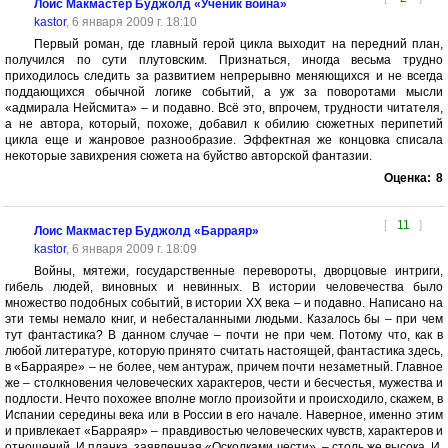
Лоис Макмастер Буджолд «Ученик воина»
kastor
, 6 января 2009 г. 18:10
Первый роман, где главный герой цикла выходит на передний план,
получился по сути плутовским. Признаться, иногда весьма трудно
приходилось следить за развитием непрерывно меняющихся и не всегда
поддающихся обычной логике событий, а уж за поворотами мысли
«адмирала Нейсмита» – и подавно. Всё это, впрочем, трудности читателя,
а не автора, который, похоже, добавил к обилию сюжетных перипетий
цикла еще и жанровое разнообразие. Эффектная же концовка списала
некоторые завихрения сюжета на буйство авторской фантазии.
Оценка:
8
[
11
]
Лоис Макмастер Буджолд «Барраяр»
kastor
, 6 января 2009 г. 18:09
Войны, мятежи, государственные перевороты, дворцовые интриги,
гибель людей, виновных и невинных. В истории человечества было
множество подобных событий, в истории ХХ века – и подавно. Написано на
эти темы немало книг, и небесталанными людьми. Казалось бы – при чем
тут фантастика? В данном случае – почти не при чем. Потому что, как в
любой литературе, которую принято считать настоящей, фантастика здесь,
в «Барраяре» – не более, чем антураж, причем почти незаметный. Главное
же – столкновения человеческих характеров, чести и бесчестья, мужества и
подлости. Нечто похожее вполне могло произойти и происходило, скажем, в
Испании середины века или в России в его начале. Наверное, именно этим
и привлекает «Барраяр» – правдивостью человеческих чувств, характеров и
отношений. И планка, заявленная «Осколками чести», – столь же высока. И,