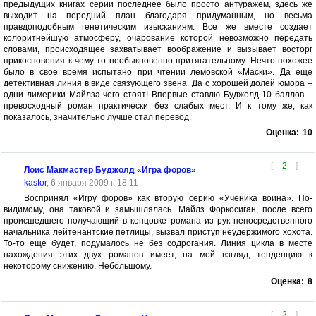
предыдущих книгах серии последнее было просто антуражем, здесь же
выходит на передний план благодаря придуманным, но весьма
правдоподобным генетическим изысканиям. Все же вместе создает
колоритнейшую атмосферу, очарование которой невозможно передать
словами, происходящее захватывает воображение и вызывает восторг
прикосновения к чему-то необыкновенно притягательному. Нечто похожее
было в свое время испытано при чтении лемовской «Маски». Да еще
детективная линия в виде связующего звена. Да с хорошей долей юмора –
одни лимерики Майлза чего стоят! Впервые ставлю Буджолд 10 баллов –
превосходный роман практически без слабых мест. И к тому же, как
показалось, значительно лучше стал перевод.
Оценка:
10
[
2
]
Лоис Макмастер Буджолд «Игра форов»
kastor
, 6 января 2009 г. 18:11
Воспринял «Игру форов» как вторую серию «Ученика воина». По-
видимому, она таковой и замышлялась. Майлз Форкосиган, после всего
происшедшего получающий в концовке романа из рук непосредственного
начальника лейтенантские петлицы, вызвал приступ неудержимого хохота.
То-то еще будет, подумалось не без содрогания. Линия цикла в месте
нахождения этих двух романов имеет, на мой взгляд, тенденцию к
некоторому снижению. Небольшому.
Оценка:
8
[
2
]