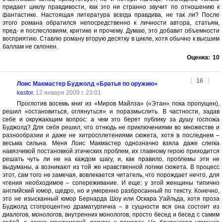
придает циклу правдивости, как это ни странно звучит по отношению к
фантастике. Настоящая литература всегда правдива, не так ли? После
этого романа обратился непосредственно к личности автора, статьям,
пред- и послесловиям, критике и прочему. Думаю, это добавит объемности
восприятию. Ставлю роману вторую десятку в цикле, хотя обычно к высшим
баллам не склонен.
Оценка:
10
[
16
]
Лоис Макмастер Буджолд «Братья по оружию»
kastor
, 12 января 2009 г. 23:01
Проглотив восемь книг из «Миров Майлза» («Этан» пока пропущен),
решил «остановиться, оглянуться» и поразмыслить. В частности, задав
себе и окружающим вопрос: а чем это берет публику за душу госпожа
Буджолд? Для себя решил, что отнюдь не приключениями во множестве и
разнообразии и даже не хитросплетениями сюжета, хотя в последнем –
весьма сильна. Меня Лоис Макмастер однозначно взяла даже слегка
навязчивой постановкой этических проблем, их главному герою приходится
решать чуть ли не на каждом шагу, и, как правило, проблемы эти не
выдуманы, а возникают из той же нравственной логики сюжета. В процесс
этот, сам того не замечая, вовлекается читатель, что порождает нечто, для
чтения необходимое – сопереживание. И еще: у этой женщины типично
английский юмор, щедро, но и умеренно разбросанный по тексту. Конечно,
это не изысканный юмор Бернарда Шоу или Оскара Уайльда, хотя проза
Буджолд стопроцентно драматургична – в сущности вся она состоит из
диалогов, монологов, внутренних монологов, просто бесед и бесед с самим