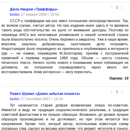
[
3
]
Джон Уиндем «Триффиды»
kastor
, 27 января 2008 г. 19:54
СССР к триффидам как раз имел отношение непосредственное. Так,
во всяком случае, считал автор. Но при издании книги здесь в те времена
такого рода обстоятельство не ушло от внимания цензуры. Поэтому из
перевода АНСа все негативные упоминания о нашей солнечной стране
были благополучно изъяты. Очень бережно и аккуратно. Уже в наше время,
впрочем, нашлись добровольцы, захотевшие дело поправить.
Недостающее было переведено из оригинала и опубликовано в интернете
(где — не помню, переводчик М.Золотарев), причём с постраничной
привязкой к первому изданию 1966 года. Объем — шесть страниц
печатного текста. Ничего особо нового к пониманию книги публикация не
добавила, но попранная справедливость через много лет
восторжествовала. Кому интересно — могу переслать.
Оценка:
10
[
5
]
Павел Шумил «Давно забытая планета»
kastor
, 27 сентября 2007 г. 16:24
Тут начинается старая добрая космическая опера по-советски.
Имеются в виду не традиции социалистического реализма, а традиции
советской фантастики в ее лучших образцах. Возможно, до уровня лучших
образцов произведение и не дотягивает, но при этом читается без
напряжения. Кроме того, хитрый автор, использовав известную схему
попарных глав, сделал их весьма короткими, что держит читателя в тонусе.