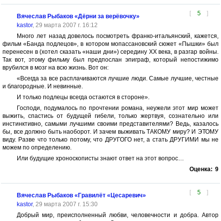
[
5
]
Вячеслав Рыбаков «Дёрни за верёвочку»
kastor
, 29 марта 2007 г. 16:12
Много лет назад довелось посмотреть франко-итальянский, кажется,
фильм «Банда подлецов», в котором мопассановский сюжет «Пышки» был
перенесен в (хотел сказать «наши дни») середину ХХ века, в разгар войны.
Так вот, этому фильму был предпослан эпиграф, который непостижимо
врубился в мозг на всю жизнь. Вот он:
«Всегда за все расплачиваются лучшие люди. Самые лучшие, честные
и благородные. И невинные.
И только подлецы всегда остаются в стороне».
Господи, подумалось по прочтении романа, неужели этот мир может
выжить, спастись от будущей гибели, только жертвуя, сознательно или
инстинктивно, самыми лучшими своими представителями? Ведь, казалось
бы, все должно быть наоборот. И зачем выживать ТАКОМУ миру? И ЭТОМУ
виду. Разве что только потому, что ДРУГОГО нет, а стать ДРУГИМИ мы не
можем по определению.
Или будущие хроноскописты знают ответ на этот вопрос…
Оценка:
9
[
5
]
Вячеслав Рыбаков «Гравилёт «Цесаревич»
kastor
, 29 марта 2007 г. 15:30
Добрый мир, преисполненный любви, человечности и добра. Автор