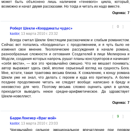
может быть объяснено лишь наличием «теневого» цикла, который,
возможно и начат двумя рассказами. Но тогда и читать их надо вместе.
Оценка:
7
[
0
]
Роберт Шекли «Координаты чудес»
kastor
, 13 марта 2010 г. 23:32
Всегда считал Шекли блестящим рассказчиком и слабым романистом.
Сейчас вот попались «Координаты» с продолжением, и я чуть было не
изменил свое мнение. Теологические рассуждения в начале романа,
разнообразные сложности и сетования Создателей в лице Мелихрона и
Модсли, создания которых напрочь рушат планы конструкторов и начинают
«себя вести», — все это чрезвычайно смешно. Что не мешает понимать:
автор выражает здесь свой, вполне серьезный взгляд на сущность Бога.
Мне, кстати, такая трактовка весьма близка. К сожалению, к концу романа
Шекли уже не знал, что делать с героем и куда его приткнуть. А более
позднее продолжение читать не следует вообще: написано в бреду и
неизвестно для чего. Поэтому весьма сложно оценить цикл в целом,
приходится выводить некое средне-арифметическое. Да здравствует
Шекли-новеллист.
Оценка:
7
[
9
]
Барри Лонгиер «Враг мой»
kastor
, 13 марта 2010 г. 23:03
Чрезвычайно сильное эмоциональное впечатление при первом