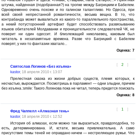
по «Малой Глуше» и здесь. «Янаки, Ставраки, папа Сатырос...» Приятная
штучка, найденная (подобранная?) на тропке между Багрицким и Бабелем.
Одновременно очень похоже и по галински талантливо. Но Одесса, при
всей своей непрестанной романтичности, весьма вещна. В то, что
контрабанда может вывалиться из какого-то параллельного пространства,
а некий потусторонний артефакт будет способствовать развязыванию
языков обитателей Молдаванки и проницательности следователей ЧК, не
поверит ни один одессит. И близлежащий николаевец, каковым был
читатель в незапамятные времена. Разве что Багрицкий с Бабелем
поверят, у них-то фантазии хватало...
Оценка:
7
[
2
]
Святослав Логинов «Без изъяна»
kastor
, 18 апреля 2010 г. 13:07
Прелестная сказка из жизни добрых существ, племя которых, к
несчастью, вырождается. Посмотришь в парламент — одни злыдни, причем
без изъяна.:smile: Такого Логинова пока не читал, теперь придется поискать
Оценка:
8
[
1
]
Фред Чаппелл «Алмазная тень»
kastor
, 18 апреля 2010 г. 12:52
История об алмазах, если можно так выразиться, правдоподобна, то
есть, детерминирована. И, кстати, весьма привлекательна. А само
присутствие темы теней не оправдано ничем — нестреляющее ружье. Что