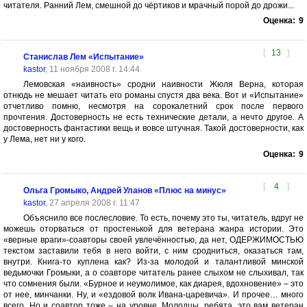
читателя. Ранний Лем, смешной до чёртиков и мрачный порой до дрожи...
Оценка:
9
[
13
]
Станислав Лем «Испытание»
kastor
, 11 ноября 2008 г. 14:44
Лемовская «наивность» сродни наивности Жюля Верна, которая
отнюдь не мешает читать его романы спустя два века. Вот и «Испытание»
отчетливо помню, несмотря на сорокалетний срок после первого
прочтения. Достоверность не есть технические детали, а нечто другое. А
достоверность фантастики вещь и вовсе штучная. Такой достоверности, как
у Лема, нет ни у кого.
Оценка:
9
[
4
]
Ольга Громыко, Андрей Уланов «Плюс на минус»
kastor
, 27 апреля 2008 г. 11:47
Объяснило все послесловие. То есть, почему это ты, читатель, вдруг не
можешь оторваться от простенькой для ветерана жанра истории. Это
«верные враги»-соавторы своей увлечённостью, да нет, ОДЕРЖИМОСТЬЮ
текстом заставили тебя в него войти, с ним сродниться, оказаться там,
внутри. Книга-то куплена как? Из-за молодой и талантливой минской
ведьмочки Громыки, а о соавторе читатель ранее слыхом не слыхивал, так
что сомнения были. «Бурное и неумолимое, как диарея, вдохновение» – это
от нее, минчанки. Ну, и «ездовой волк Ивана-царевича». И прочее… много
всего. Но и соавтор тоже – на уровне. Молодцы, ребята, это вам ветеран