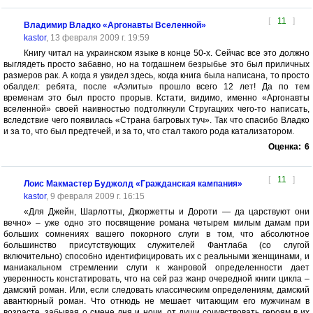
[
11
]
Владимир Владко «Аргонавты Вселенной»
kastor
, 13 февраля 2009 г. 19:59
Книгу читал на украинском языке в конце 50-х. Сейчас все это должно
выглядеть просто забавно, но на тогдашнем безрыбье это был приличных
размеров рак. А когда я увидел здесь, когда книга была написана, то просто
обалдел: ребята, после «Аэлиты» прошло всего 12 лет! Да по тем
временам это был просто прорыв. Кстати, видимо, именно «Аргонавты
вселенной» своей наивностью подтолкнули Стругацких чего-то написать,
вследствие чего появилась «Страна багровых туч». Так что спасибо Владко
и за то, что был предтечей, и за то, что стал такого рода катализатором.
Оценка:
6
[
11
]
Лоис Макмастер Буджолд «Гражданская кампания»
kastor
, 9 февраля 2009 г. 16:15
«Для Джейн, Шарлотты, Джоржетты и Дороти — да царствуют они
вечно» – уже одно это посвящение романа четырем милым дамам при
больших сомнениях вашего покорного слуги в том, что абсолютное
большинство присутствующих служителей Фантлаба (со слугой
включительно) способно идентифицировать их с реальными женщинами, и
маниакальном стремлении слуги к жанровой определенности дает
уверенность констатировать, что на сей раз жанр очередной книги цикла –
дамский роман. Или, если следовать классическим определениям, дамский
авантюрный роман. Что отнюдь не мешает читающим его мужчинам в
возрасте, забывая о смене дня и ночи, от души сочувствовать героям в их