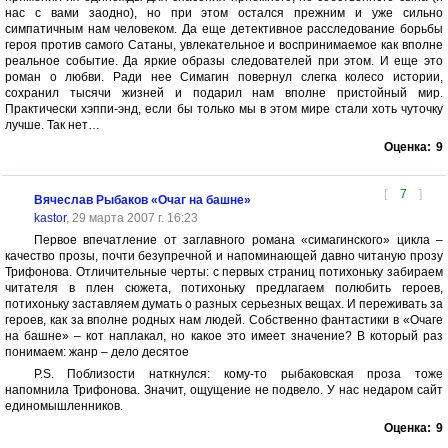
нас с вами заодно), но при этом остался прежним и уже сильно
симпатичным нам человеком. Да еще детективное расследование борьбы
героя против самого Сатаны, увлекательное и воспринимаемое как вполне
реальное событие. Да яркие образы следователей при этом. И еще это
роман о любви. Ради нее Симагин повернул слегка колесо истории,
сохранил тысячи жизней и подарил нам вполне пристойный мир.
Практически хэппи-энд, если бы только мы в этом мире стали хоть чуточку
лучше. Так нет…
Оценка:
9
[
7
]
Вячеслав Рыбаков «Очаг на башне»
kastor
, 29 марта 2007 г. 16:23
Первое впечатление от заглавного романа «симагинского» цикла –
качество прозы, почти безупречной и напоминающей давно читаную прозу
Трифонова. Отличительные черты: с первых страниц потихоньку забираем
читателя в плен сюжета, потихоньку предлагаем полюбить героев,
потихоньку заставляем думать о разных серьезных вещах. И переживать за
героев, как за вполне родных нам людей. Собственно фантастики в «Очаге
на башне» – кот наплакал, но какое это имеет значение? В который раз
понимаем: жанр – дело десятое
Р.S. Поблизости наткнулся: кому-то рыбаковская проза тоже
напомнила Трифонова. Значит, ощущение не подвело. У нас недаром сайт
единомышленников.
Оценка:
9