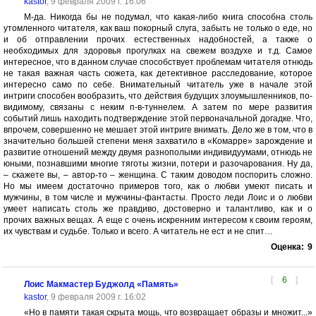
kastor
, 9 февраля 2009 г. 16:06
М-да. Никогда бы не подумал, что какая-либо книга способна столь
утомленного читателя, как ваш покорный слуга, забыть не только о еде, но
и об отправлении прочих естественных надобностей, а также о
необходимых для здоровья прогулках на свежем воздухе и т.д. Самое
интересное, что в данном случае способствует проблемам читателя отнюдь
не такая важная часть сюжета, как детективное расследование, которое
интересно само по себе. Внимательный читатель уже в начале этой
интриги способен вообразить, что действия будущих злоумышленников, по-
видимому, связаны с неким п-в-туннелем. А затем по мере развития
событий лишь находить подтверждение этой первоначальной догадке. Что,
впрочем, совершенно не мешает этой интриге внимать. Дело же в том, что в
значительно большей степени меня захватило в «Комарре» зарождение и
развитие отношений между двумя разнополыми индивидуумами, отнюдь не
юными, познавшими многие тяготы жизни, потери и разочарования. Ну да,
– скажете вы, – автор-то – женщина. С таким доводом поспорить сложно.
Но мы имеем достаточно примеров того, как о любви умеют писать и
мужчины, в том числе и мужчины-фантасты. Просто леди Лоис и о любви
умеет написать столь же правдиво, достоверно и талантливо, как и о
прочих важных вещах. А еще с очень искренним интересом к своим героям,
их чувствам и судьбе. Только и всего. А читатель не ест и не спит…
Оценка:
9
[
6
]
Лоис Макмастер Буджолд «Память»
kastor
, 9 февраля 2009 г. 16:02
«Но в памяти такая скрыта мощь, что возвращает образы и множит...»