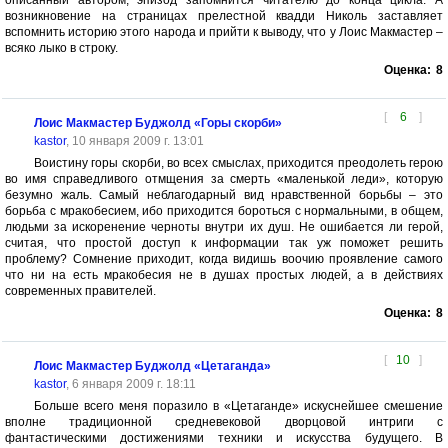
описанный автором, эпизод запомнится читателю до конца цикла. А
возникновение на страницах прелестной квадди Николь заставляет
вспомнить историю этого народа и прийти к выводу, что у Лоис Макмастер –
всяко лыко в строку.
Оценка:
8
[
6
]
Лоис Макмастер Буджолд «Горы скорби»
kastor
, 10 января 2009 г. 13:01
Воистину горы скорби, во всех смыслах, приходится преодолеть герою
во имя справедливого отмщения за смерть «маленькой леди», которую
безумно жаль. Самый неблагодарный вид нравственной борьбы – это
борьба с мракобесием, ибо приходится бороться с нормальными, в общем,
людьми за искоренение черноты внутри их душ. Не ошибается ли герой,
считая, что простой доступ к информации так уж поможет решить
проблему? Сомнение приходит, когда видишь воочию проявление самого
что ни на есть мракобесия не в душах простых людей, а в действиях
современных правителей.
Оценка:
8
[
10
]
Лоис Макмастер Буджолд «Цетаганда»
kastor
, 6 января 2009 г. 18:11
Больше всего меня поразило в «Цетаганде» искуснейшее смешение
вполне традиционной средневековой дворцовой интриги с
фантастическими достижениями техники и искусства будущего. В