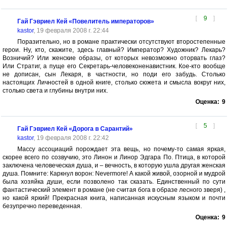
[
9
]
Гай Гэвриел Кей «Повелитель императоров»
kastor
, 19 февраля 2008 г. 22:44
Поразительно, но в романе практически отсутствуют второстепенные
герои. Ну, кто, скажите, здесь главный? Император? Художник? Лекарь?
Возничий? Или женские образы, от которых невозможно оторвать глаз?
Или Стратиг, а пуще его Секретарь-человеконенавистник. Кое-кто вообще
не дописан, сын Лекаря, в частности, но поди его забудь. Столько
настоящих Личностей в одной книге, столько сюжета и смысла вокруг них,
столько света и глубины внутри них.
Оценка:
9
[
5
]
Гай Гэвриел Кей «Дорога в Сарантий»
kastor
, 19 февраля 2008 г. 22:42
Массу ассоциаций порождает эта вещь, но почему-то самая яркая,
скорее всего по созвучию, это Линон и Линор Эдгара По. Птица, в которой
заключена человеческая душа, и – вечность, в которую ушла другая женская
душа. Помните: Каркнул ворон: Nevermore! А какой живой, озорной и мудрой
была хозяйка души, если позволено так сказать. Единственный по сути
фантастический элемент в романе (не считая бога в образе лесного зверя) ,
но какой яркий! Прекрасная книга, написанная искусным языком и почти
безупречно переведенная.
Оценка:
9