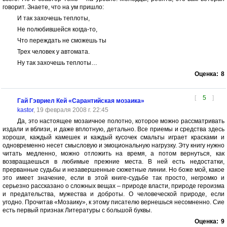
говорит. Знаете, что на ум пришло:
И так захочешь теплоты,
Не полюбившейся когда-то,
Что переждать не сможешь ты
Трех человек у автомата.
Ну так захочешь теплоты…
Оценка:
8
[
5
]
Гай Гэвриел Кей «Сарантийская мозаика»
kastor
, 19 февраля 2008 г. 22:45
Да, это настоящее мозаичное полотно, которое можно рассматривать
издали и вблизи, и даже вплотную, детально. Все приемы и средства здесь
хороши, каждый камешек и каждый кусочек смальты играет красками и
одновременно несет смысловую и эмоциональную нагрузку. Эту книгу нужно
читать медленно, можно отложить на время, а потом вернуться, как
возвращаешься в любимые прежние места. В ней есть недостатки,
прерванные судьбы и незавершенные сюжетные линии. Но боже мой, какое
это имеет значение, если в этой книге-судьбе так просто, негромко и
серьезно рассказано о сложных вещах – природе власти, природе героизма
и предательства, мужества и доброты. О человеческой природе, если
угодно. Прочитав «Мозаику», к этому писателю вернешься несомненно. Сие
есть первый признак Литературы с большой буквы.
Оценка:
9