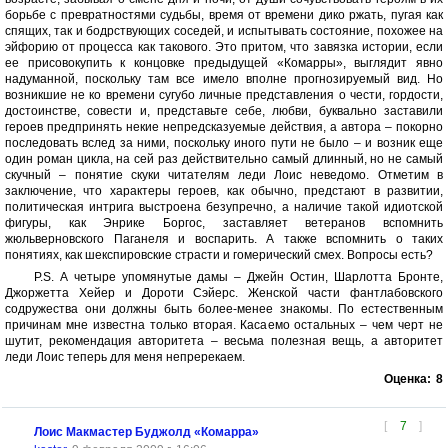
борьбе с превратностями судьбы, время от времени дико ржать, пугая как
спящих, так и бодрствующих соседей, и испытывать состояние, похожее на
эйфорию от процесса как такового. Это притом, что завязка истории, если
ее присовокупить к концовке предыдущей «Комарры», выглядит явно
надуманной, поскольку там все имело вполне прогнозируемый вид. Но
возникшие не ко времени сугубо личные представления о чести, гордости,
достоинстве, совести и, представьте себе, любви, буквально заставили
героев предпринять некие непредсказуемые действия, а автора – покорно
последовать вслед за ними, поскольку иного пути не было – и возник еще
один роман цикла, на сей раз действительно самый длинный, но не самый
скучный – понятие скуки читателям леди Лоис неведомо. Отметим в
заключение, что характеры героев, как обычно, предстают в развитии,
политическая интрига выстроена безупречно, а наличие такой идиотской
фигуры, как Энрике Боргос, заставляет ветеранов вспомнить
жюльверновского Паганеля и воспарить. А также вспомнить о таких
понятиях, как шекспировские страсти и гомерический смех. Вопросы есть?
P.S. А четыре упомянутые дамы – Джейн Остин, Шарлотта Бронте,
Джоржетта Хейер и Дороти Сэйерс. Женской части фантлабовского
содружества они должны быть более-менее знакомы. По естественным
причинам мне известна только вторая. Касаемо остальных – чем черт не
шутит, рекомендация авторитета – весьма полезная вещь, а авторитет
леди Лоис теперь для меня непререкаем.
Оценка:
8
[
7
]
Лоис Макмастер Буджолд «Комарра»