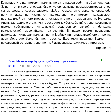
Командор Иллиан потерял память, но зато нашел себя – в объятиях леди
Элис, что, в свою очередь было исчерпывающе прокомментировано ее
сыном, дескать, совсем сдурела. Майлз Форкосиган оторвал человеку обе
ноги и даже не извинился, вследствие чего потерял казавшуюся
неотделимой от него вторую ипостась и с нею – смысл жизни. Но сама
жизнь заставила его распутать весь этот клубок событий с использованием
(кроме собственного интеллекта) родственных связей и больших
возможностей высочайших назначений. В наше время последние
используют лишь для наживы, но ни Майлзу, ни придумавшей его и прочих
леди Лоис это было бы неинтересно. Еще один поджанр Буджолт –
придворный детектив, исполненный душевных катаклизмов и игры ума.
Оценка:
9
[
11
]
Лоис Макмастер Буджолд «Танец отражений»
kastor
, 15 января 2009 г. 16:04
Пока самый длинный из прочитанных романов цикла, но затянутым он
не выглядит. Более того, кажется, что именно здесь мастерство построения
сюжета автора достигло того пика, когда читателю не оставляют
альтернативы: читай, не то хуже будет. Оторваться от книги невозможно. И
снова о смене жанра. Следуя собственной жанровой градации, эту вещь я
назвал бы (по классической традиции) романом воспитания или, точнее,
романом рождения, развития и утверждения личности. Здесь значительно
меньше присущего Буджолд прекрасного юмора, что вполне оправданно:
слишком много испытаний – на пределе физических и моральных сил и за
их пределом, вплоть до смерти – пришлось на долю героев. Естественно,
счастливый конец присутствует, но и потери налицо. Последнее только