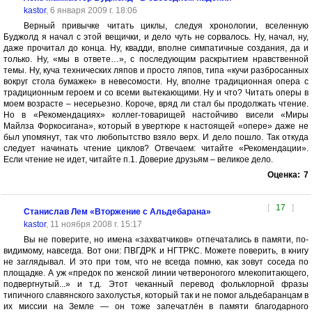
kastor
, 6 января 2009 г. 18:06
Верный привычке читать циклы, следуя хронологии, вселенную
Буджолд я начал с этой вещички, и дело чуть не сорвалось. Ну, начал, ну,
даже прочитал до конца. Ну, квадди, вполне симпатичные создания, да и
только. Ну, «мы в ответе…», с последующим раскрытием нравственной
темы. Ну, куча технических ляпов и просто ляпов, типа «кучи разбросанных
вокруг стола бумажек» в невесомости. Ну, вполне традиционная опера с
традиционным героем и со всеми вытекающими. Ну и что? Читать оперы в
моем возрасте – несерьезно. Короче, вряд ли стал бы продолжать чтение.
Но в «Рекомендациях» коллег-товарищей настойчиво висели «Миры
Майлза Форкосигана», который в увертюре к настоящей «опере» даже не
был упомянут, так что любопытство взяло верх. И дело пошло. Так откуда
следует начинать чтение циклов? Отвечаем: читайте «Рекомендации».
Если чтение не идет, читайте п.1. Доверие друзьям – великое дело.
Оценка:
7
[
17
]
Станислав Лем «Вторжение с Альдебарана»
kastor
, 11 ноября 2008 г. 15:17
Вы не поверите, но имена «захватчиков» отпечатались в памяти, по-
видимому, навсегда. Вот они: ПВГДРК и НГТРКС. Можете поверить, в книгу
не заглядывал. И это при том, что не всегда помню, как зовут соседа по
площадке. А уж «предок по женской линии четвероногого млекопитающего,
подвергнутый...» и т.д. Этот чеканный перевод фольклорной фразы
типичного славянского захолустья, который так и не помог альдебаранцам в
их миссии на Земле — он тоже запечатлён в памяти благодарного