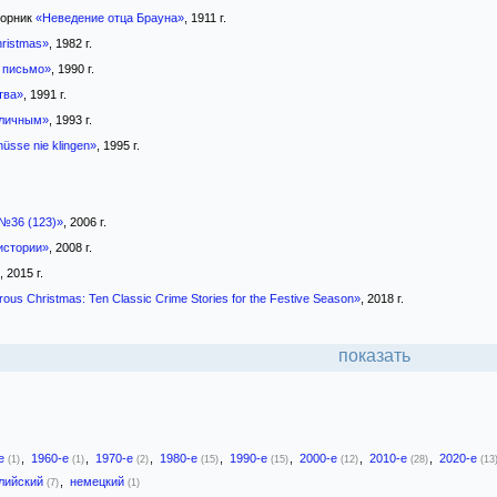
орник
«Неведение отца Брауна»
, 1911 г.
hristmas»
, 1982 г.
 письмо»
, 1990 г.
тва»
, 1991 г.
оличным»
, 1993 г.
üsse nie klingen»
, 1995 г.
№36 (123)»
, 2006 г.
истории»
, 2008 г.
, 2015 г.
ous Christmas: Ten Classic Crime Stories for the Festive Season»
, 2018 г.
показать
-е
,
1960-е
,
1970-е
,
1980-е
,
1990-е
,
2000-е
,
2010-е
,
2020-е
(1)
(1)
(2)
(15)
(15)
(12)
(28)
(13
лийский
,
немецкий
(7)
(1)