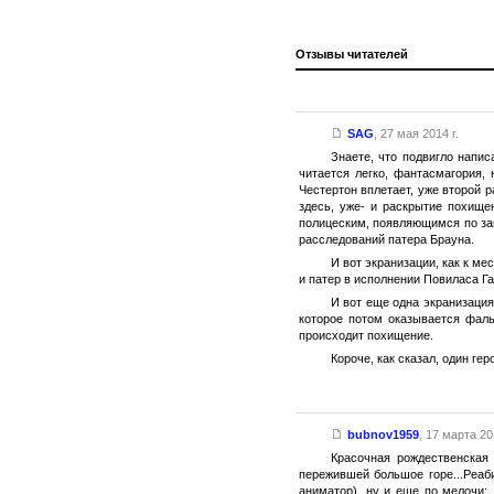
Отзывы читателей
SAG
,
27 мая 2014 г.
Знаете, что подвигло напис
читается легко, фантасмагория,
Честертон вплетает, уже второй р
здесь, уже- и раскрытие похище
полицеским, появляющимся по зак
расследований патера Брауна.
И вот экранизации, как к м
и патер в исполнении Повиласа Г
И вот еще одна экранизация,
которое потом оказывается фаль
происходит похищение.
Короче, как сказал, один ге
bubnov1959
,
17 марта 201
Красочная рождественская
пережившей большое горе...Реаб
аниматор), ну и еще по мелочи: