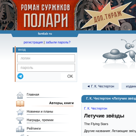
fantlab ru
регистрация
|
забыли пароль?
вход
OK
◄ Г. К. Честертон
издани
Главная
Г. К. Честертон «Летучие звё
Авторы, книги
Г. К. Честертон
Новинки и планы
Летучие звёзды
Награды, премии
The Flying Stars
Рейтинги
Другие названия: Летающие звё