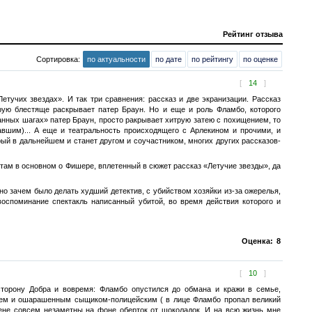
Рейтинг отзыва
Сортировка:
по актуальности
по дате
по рейтингу
по оценке
[
14
]
етучих звездах». И так три сравнения: рассказ и две экранизации. Рассказ
орую блестяще раскрывает патер Браун. Но и еще и роль Фламбо, которого
транных шагах» патер Браун, просто ракрывает хитрую затею с похищением, то
авшим)... А еще и театральность происходящего с Арлекином и прочими, и
ый в дальнейшем и станет другом и соучастником, многих других рассказов-
я там в основном о Фишере, вплетенный в сюжет рассказ «Летучие звезды», да
 но зачем было делать худший детектив, с убийством хозяйки из-за ожерелья,
воспоминание спектакль написанный убитой, во время действия которого и
Оценка:
8
[
10
]
сторону Добра и вовремя: Фламбо опустился до обмана и кражи в семье,
аклем и ошарашенным сыщиком-полицейским ( в лице Фламбо пропал великий
 цене совсем незаметны на фоне оберток от шоколадок. И на всю жизнь мне