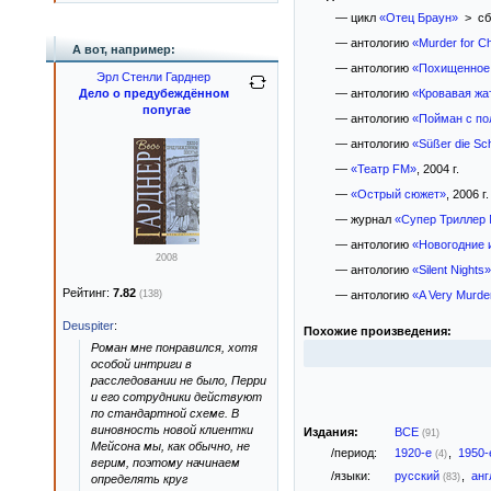
— цикл
«Отец Браун»
> сб
— антологию
«Murder for C
А вот, например:
— антологию
«Похищенное
Эрл Стенли Гарднер
Дело о предубеждённом
— антологию
«Кровавая жа
попугае
— антологию
«Пойман с п
— антологию
«Süßer die Sch
—
«Театр FM»
, 2004 г.
—
«Острый сюжет»
, 2006 г.
— журнал
«Супер Триллер 
— антологию
«Новогодние 
2008
— антологию
«Silent Nights»
Рейтинг:
7.82
(138)
— антологию
«A Very Murder
Deuspiter
:
Похожие произведения:
Роман мне понравился, хотя
особой интриги в
расследовании не было, Перри
и его сотрудники действуют
по стандартной схеме. В
виновность новой клиентки
Издания:
ВСЕ
(91)
Мейсона мы, как обычно, не
/период:
1920-е
,
1950
(4)
верим, поэтому начинаем
/языки:
русский
,
анг
(83)
определять круг