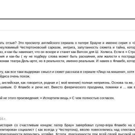
ать отзыв? Это просмотр английского сериала о патере Брауне и именно серия о «Л
 неуловимый Честертоновский сарказм, интрига, запутанность сюжета и тайна, кот
аз, и как-бы намекает, что он вскоре и станет как Ватсон для Ш. Холмса. Если в « С
ния и как-бы ( ну не подберу слова может быть раскаяния, или жалости к пострад
онам театра Дель-арте, но в реальности, именно реальным. И намек о Фламбо, котор
есту, как все таки выдержан смысл и сюжет рассказа в сериале «Лицо на мишени», хот
айдиса очень похож.
 английская, как говорится, родная и ( моё мнение) полная неприязнь. Основа та же,
шивым. О Фламбо и речи нет. Вместо феерического праздника, поминки и ... как 
рой не этого произведения: « Испортили вещь.» С чем полностью согласен.
6 г.
 история со счастливым концом: патер Браун завербовал супер-вора Фламбо на 
илитирован социалист ( как всегда у Честертона), вволю повеселились над спект
 драгоценности вернулись хозяйке. Кстати, драгоценности при всей своей высокой