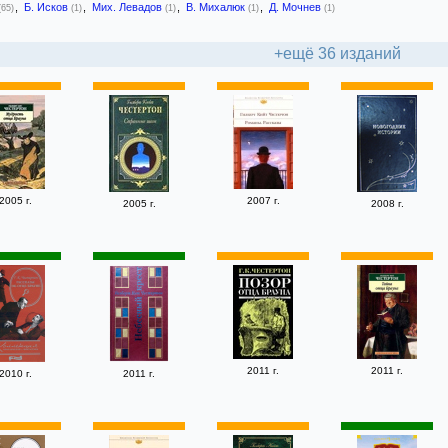
,
Б. Исков
,
Мих. Левадов
,
В. Михалюк
,
Д. Мочнев
(65)
(1)
(1)
(1)
(1)
+ещё 36 изданий
2005 г.
2007 г.
2005 г.
2008 г.
2011 г.
2011 г.
2010 г.
2011 г.