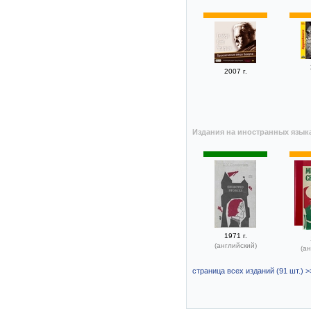
2007 г.
Издания на иностранных язык
1971 г.
(английский)
(ан
страница всех изданий (91 шт.) >