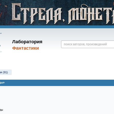
Лаборатория
Фантастики
я (91)
зды»
зды