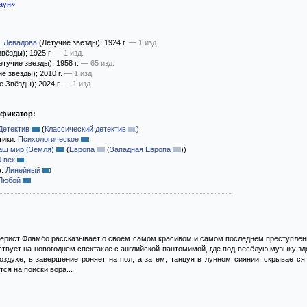
аун»
. Левадова
(Летучие звезды)
; 1924 г.
— 1 изд.
звёзды)
; 1925 г.
— 1 изд.
етучие звезды)
; 1958 г.
— 65 изд.
ие звезды)
; 2010 г.
— 1 изд.
е Звёзды)
; 2024 г.
— 1 изд.
ификатор:
Детектив
(
Классический детектив
)
тики:
Психологическое
аш мир (Земля)
(
Европа
(
Западная Европа
)
)
0 век
а:
Линейный
Любой
ерист Фламбо рассказывает о своем самом красивом и самом последнем преступлении
ствует на новогоднем спектакле с английской пантомимой, где под весёлую музыку здо
оздухе, в завершение роняет на пол, а затем, танцуя в лунном сиянии, скрывается
тся на поиски вора...