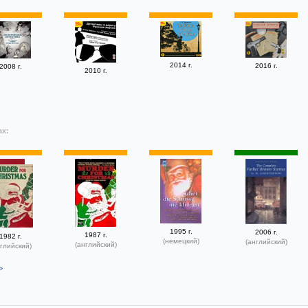
2014 г.
2016 г.
2008 г.
2010 г.
ах:
1995 г.
2006 г.
1987 г.
1982 г.
(немецкий)
(английский)
(английский)
глийский)
>